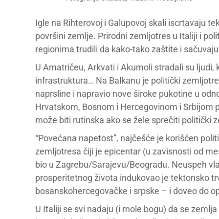
Igle na Rihterovoj i Galupovoj skali iscrtavaju
površini zemlje. Prirodni zemljotres u Italiji i pol
regionima trudili da kako-tako zaštite i sačuvaju
U Amatričeu, Arkvati i Akumoli stradali su ljudi
infrastruktura… Na Balkanu je politički zemljotr
naprsline i napravio nove široke pukotine u odn
Hrvatskom, Bosnom i Hercegovinom i Srbijom pr
može biti rutinska ako se žele sprečiti politički
“Povećana napetost”, najčešće je korišćen politi
zemljotresa čiji je epicentar (u zavisnosti od 
bio u Zagrebu/Sarajevu/Beogradu. Neuspeh vlad
prosperitetnog života indukovao je tektonsko trve
bosanskohercegovačke i srpske – i doveo do o
U Italiji se svi nadaju (i mole bogu) da se zemlj