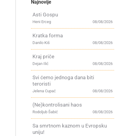
Najnovije
Asti Gospu
Heni Erceg
08/08/2026
Kratka forma
Danilo Kiš
08/08/2026
Kraj priče
Dejan Ilić
08/08/2026
Svi ćemo jednoga dana biti
teroristi
Jelena Cupać
08/08/2026
(Ne)kontrolisani haos
Rodoljub Šabić
08/08/2026
Sa smrtnom kaznom u Evropsku
uniju!