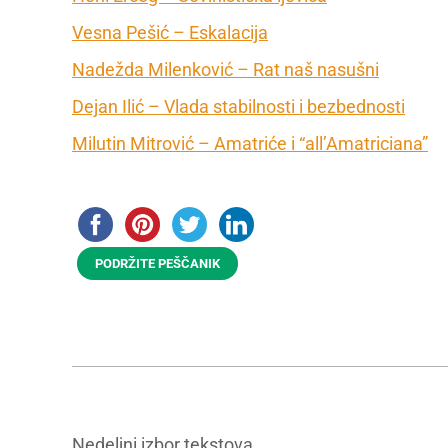
Vesna Pešić – Eskalacija
Nadežda Milenković – Rat naš nasušni
Dejan Ilić – Vlada stabilnosti i bezbednosti
Milutin Mitrović – Amatriće i “all’Amatriciana”
PODRŽITE PEŠČANIK
Nedeljni izbor tekstova