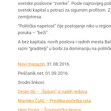
svetske poslovne “zverke”. Posle najnovijeg poli
svetski kapital u potrazi za sigurnim profitom. 
zemljotresa.
“Politička napetost” čije postojanje niko u reg
poruka – “beži”.
A bez kapitala, novih poslova i radnih mesta Ba
razni “graditelji” u borbi za dominaciju na polit
Novi magazin
, 31.08.2016.
Peščanik.net, 01.09.2016.
Srodni linkovi:
Dejan Ilić – „Špijuni“ iz naših redova
Marinko Čulić – Preslika početka rata
Heni Erceg – Šovinistička ljevica