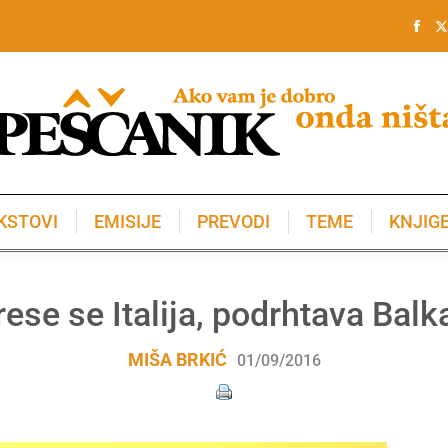
KSTOVI
EMISIJE
PREVODI
TEME
KNJIG
KSTOVI
EMISIJE
PREVODI
TEME
KNJIG
rese se Italija, podrhtava Balk
MIŠA BRKIĆ
01/09/2016