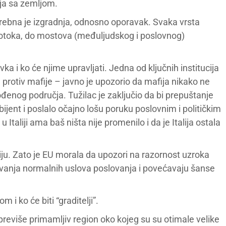
nja sa zemljom.
potrebna je izgradnja, odnosno oporavak. Svaka vrsta
potoka, do mostova (međuljudskog i poslovnog)
vka i ko će njime upravljati. Jedna od ključnih institucija
u protiv mafije – javno je upozorio da mafija nikako ne
nog područja. Tužilac je zaključio da bi prepuštanje
ijent i poslalo očajno lošu poruku poslovnim i političkim
 Italiji ama baš ništa nije promenilo i da je Italija ostala
ju. Zato je EU morala da upozori na razornost uzroka
ovanja normalnih uslova poslovanja i povećavaju šanse
 i ko će biti “graditelji”.
previše primamljiv region oko kojeg su su otimale velike