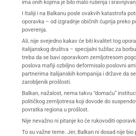
ima onih kojima je bilo malo rušenja i sravnjiva
I Italiji i na Balkanu posle ovakvih katastrofa 
oporavka – od izgradnje običnih ćuprija preko 
poverenja.
Ali, nije svejedno kakav će biti kvalitet tog opora
italijanskog društva – specijalni tužilac za borb
treba da se bavi oporavkom zemljotresom pogođe
poslova mafiji ozbiljno deformisalo poslovni amb
partnerima italijanskih kompanija i države da se u
zarobljenik prošlosti.
Balkan, nažalost, nema takvu “domaću” instituci
političkog zemljotresa koji dovode do suspend
povratka regiona u prošlost.
Nije nevažno ni pitanje ko će rukovoditi oporavkom
To su važne teme. Jer, Balkan ni dosad nije bio 