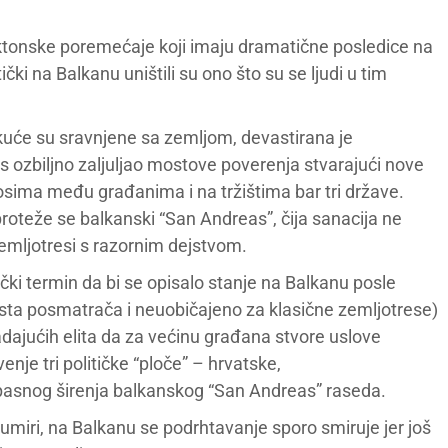
 tektonske poremećaje koji imaju dramatične posledice na
itički na Balkanu uništili su ono što su se ljudi u tim
, kuće su sravnjene sa zemljom, devastirana je
es ozbiljno zaljuljao mostove poverenja stvarajući nove
osima među građanima i na tržištima bar tri države.
oteže se balkanski “San Andreas”, čija sanacija ne
 zemljotresi s razornim dejstvom.
čki termin da bi se opisalo stanje na Balkanu posle
mesta posmatrača i neuobičajeno za klasične zemljotrese)
ajućih elita da za većinu građana stvore uslove
nje tri političke “ploče” – hrvatske,
pasnog širenja balkanskog “San Andreas” raseda.
a umiri, na Balkanu se podrhtavanje sporo smiruje jer još