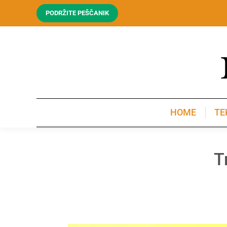
PODRŽITE PEŠČANIK
HOME
TE
HOME
TE
T