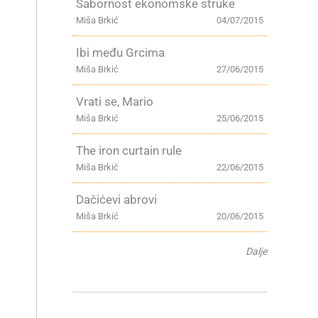
Sabornost ekonomske struke
Miša Brkić
04/07/2015
Ibi među Grcima
Miša Brkić
27/06/2015
Vrati se, Mario
Miša Brkić
25/06/2015
The iron curtain rule
Miša Brkić
22/06/2015
Dačićevi abrovi
Miša Brkić
20/06/2015
Dalje