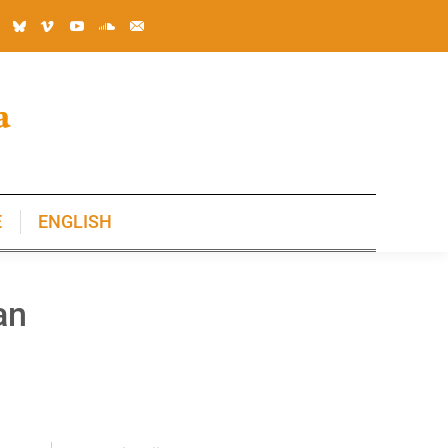
E
ENGLISH
E
ENGLISH
an