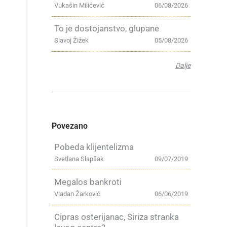
Vukašin Milićević
06/08/2026
To je dostojanstvo, glupane
Slavoj Žižek
05/08/2026
Dalje
Povezano
Pobeda klijentelizma
Svetlana Slapšak
09/07/2019
Megalos bankroti
Vladan Žarković
06/06/2019
Cipras osterijanac, Siriza stranka