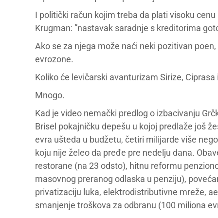
I politički račun kojim treba da plati visoku ce
Krugman: ”nastavak saradnje s kreditorima goto
Ako se za njega može naći neki pozitivan poen, 
evrozone.
Koliko će levičarski avanturizam Sirize, Ciprasa
Mnogo.
Kad je video nemački predlog o izbacivanju Grčk
Brisel pokajničku depešu u kojoj predlaže još žeš
evra ušteda u budžetu, četiri milijarde više nego 
koju nije želeo da pređe pre nedelju dana. Ob
restorane (na 23 odsto), hitnu reformu penzion
masovnog preranog odlaska u penziju), povećan
privatizaciju luka, elektrodistributivne mreže, 
smanjenje troškova za odbranu (100 miliona ev