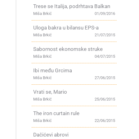
Trese se Italija, podrhtava Balkan
Miša Brkić
01/09/2016
Uloga bakra u bilansu EPS-a
Miša Brkić
21/07/2015
Sabornost ekonomske struke
Miša Brkić
04/07/2015
Ibi među Grcima
Miša Brkić
27/06/2015
Vrati se, Mario
Miša Brkić
25/06/2015
The iron curtain rule
Miša Brkić
22/06/2015
Dačićevi abrovi