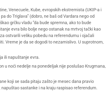
ine, Venecuele, Kube, evropskih ekstremista (UKIP-a i
a pa do Triglava” (dobro, ne baš od Vardara nego od
uškao grčku vladu ”da bude spremna, ako to bude
tanje evra bilo bolje nego ostanak na mrtvoj tački kao
riza ostvarili veliku pobedu na referendumu i ojačali
diti. Vreme je da se dogodi to nezamislivo. U suprotnom,
a ili napuštanje evra.
 on u noći nedelje na ponedeljak nije poslušao Krugmana,
ne koji se sada pitaju zašto je mesec dana pravio
, napuštao sastanke i na kraju raspisao referendum.