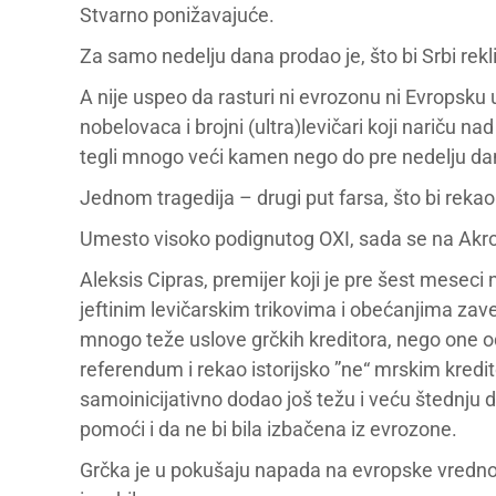
Stvarno ponižavajuće.
Za samo nedelju dana prodao je, što bi Srbi rekli
A nije uspeo da rasturi ni evrozonu ni Evropsku un
nobelovaca i brojni (ultra)levičari koji nariču n
tegli mnogo veći kamen nego do pre nedelju da
Jednom tragedija – drugi put farsa, što bi rekao
Umesto visoko podignutog OXI, sada se na Akropo
Aleksis Cipras, premijer koji je pre šest mesec
jeftinim levičarskim trikovima i obećanjima zave
mnogo teže uslove grčkih kreditora, nego one od
referendum i rekao istorijsko ”ne“ mrskim kredito
samoinicijativno dodao još težu i veću štednju d
pomoći i da ne bi bila izbačena iz evrozone.
Grčka je u pokušaju napada na evropske vrednos