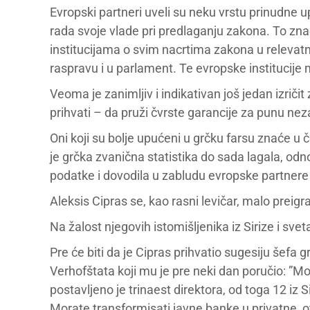
Evropski partneri uveli su neku vrstu prinudne up
rada svoje vlade pri predlaganju zakona. To zn
institucijama o svim nacrtima zakona u relevatn
raspravu i u parlament. Te evropske institucije
Veoma je zanimljiv i indikativan još jedan izrič
prihvati – da pruži čvrste garancije za punu nez
Oni koji su bolje upućeni u grčku farsu znaće u
je grčka zvanična statistika do sada lagala, od
podatke i dovodila u zabludu evropske partnere i
Aleksis Cipras se, kao rasni levičar, malo preigrao
Na žalost njegovih istomišljenika iz Sirize i sve
Pre će biti da je Cipras prihvatio sugesiju šefa
Verhofštata koji mu je pre neki dan poručio: ”Mor
postavljeno je trinaest direktora, od toga 12 iz
Morate transformisati javne banke u privatne, otvo