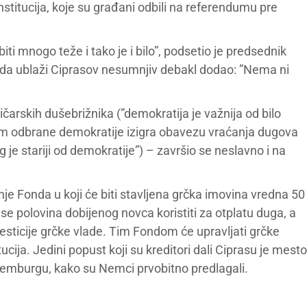
stitucija, koje su građani odbili na referendumu pre
i mnogo teže i tako je i bilo”, podsetio je predsednik
i da ublaži Ciprasov nesumnjiv debakl dodao: ”Nema ni
čarskih dušebrižnika (”demokratija je važnija od bilo
 odbrane demokratije izigra obavezu vraćanja dugova
 je stariji od demokratije”) – završio se neslavno i na
je Fonda u koji će biti stavljena grčka imovina vredna 50
 se polovina dobijenog novca koristiti za otplatu duga, a
nvesticije grčke vlade. Tim Fondom će upravljati grčke
cija. Jedini popust koji su kreditori dali Ciprasu je mesto
ksemburgu, kako su Nemci prvobitno predlagali.