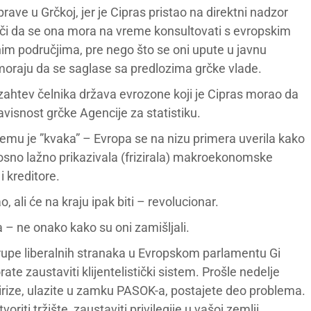
rave u Grčkoj, jer je Cipras pristao na direktni nadzor
ači da se ona mora na vreme konsultovati s evropskim
im područjima, pre nego što se oni upute u javnu
 moraju da se saglase sa predlozima grčke vlade.
it zahtev čelnika država evrozone koji je Cipras morao da
avisnost grčke Agencije za statistiku.
 čemu je ”kvaka” – Evropa se na nizu primera uverila kako
nosno lažno prikazivala (frizirala) makroekonomske
 kreditore.
, ali će na kraju ipak biti – revolucionar.
ta – ne onako kako su oni zamišljali.
 grupe liberalnih stranaka u Evropskom parlamentu Gi
ate zaustaviti klijentelistički sistem. Prošle nedelje
 Sirize, ulazite u zamku PASOK-a, postajete deo problema.
riti tržište, zaustaviti privilegije u vašoj zemlji.