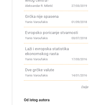
levog centra?
Aleksandar R. Miletić
27/03/2019
Grčka nije spasena
Yanis Varoufakis
01/09/2018
Evropsko poricanje stvarnosti
Yanis Varoufakis
03/07/2018
Laži i evropska statistika
ekonomskog rasta
Yanis Varoufakis
17/03/2016
Dve grčke valute
Yanis Varoufakis
14/01/2016
Dalje
Od istog autora