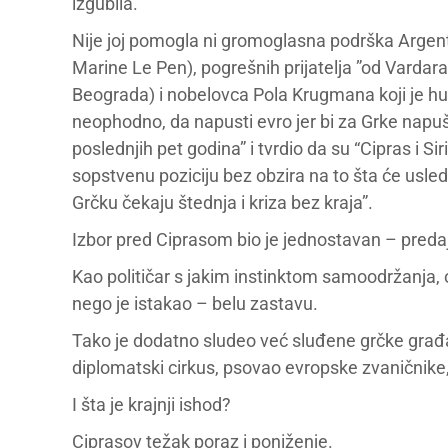
izgubila.
Nije joj pomogla ni gromoglasna podrška Argent
Marine Le Pen), pogrešnih prijatelja ”od Vardar
Beograda) i nobelovca Pola Krugmana koji je h
neophodno, da napusti evro jer bi za Grke napuš
poslednjih pet godina” i tvrdio da su “Cipras i Si
sopstvenu poziciju bez obzira na to šta će usle
Grčku čekaju štednja i kriza bez kraja”.
Izbor pred Ciprasom bio je jednostavan – predaj
Kao političar s jakim instinktom samoodržanja,
nego je istakao – belu zastavu.
Tako je dodatno sludeo već sluđene grčke građa
diplomatski cirkus, psovao evropske zvaničnike
I šta je krajnji ishod?
Ciprasov težak poraz i poniženje.