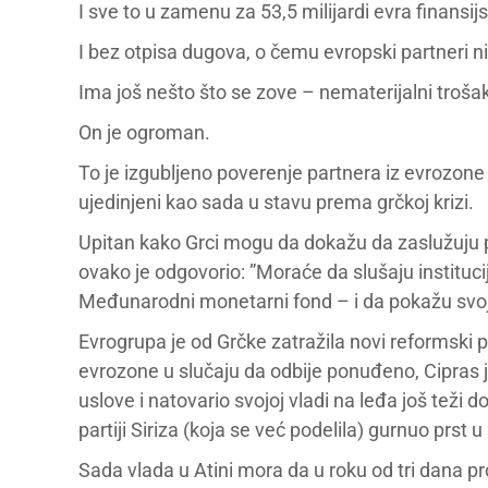
I sve to u zamenu za 53,5 milijardi evra finansi
I bez otpisa dugova, o čemu evropski partneri nis
Ima još nešto što se zove – nematerijalni troša
On je ogroman.
To je izgubljeno poverenje partnera iz evrozone i
ujedinjeni kao sada u stavu prema grčkoj krizi.
Upitan kako Grci mogu da dokažu da zaslužuju 
ovako je odgovorio: ”Moraće da slušaju instituc
Međunarodni monetarni fond – i da pokažu svo
Evrogrupa je od Grčke zatražila novi reformski
evrozone u slučaju da odbije ponuđeno, Cipras 
uslove i natovario svojoj vladi na leđa još teži
partiji Siriza (koja se već podelila) gurnuo prst u
Sada vlada u Atini mora da u roku od tri dana 