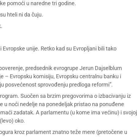
jske pomoći u naredne tri godine.
u hteli ni da čuju.
k.
 Evropske unije. Retko kad su Evropljani bili tako
poverenje, predsednik evrogrupe Jerun Dajselblum
ije – Evropsku komisiju, Evropsku centralnu banku i
ju posvećenost sprovođenju predloga reformi”.
 program. Suočen sa brzim pregovorima o izbacivanju iz
je u noći nedelje na ponedeljak pristao na ponuđene
 domaći zadatak. A parlamentu (u kome ima većinu) i svojoj
 (levo) oko.
progura kroz parlament znatno teže mere (pretočene u