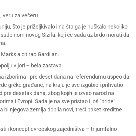
, veru za večeru.
iju, što je priželjkivalo i na šta ga je huškalo nekoliko
ad sudbinom novog Sizifa, koji će sada uz brdo morati da
na.
 Marks a citirao Gardijan.
lju vijori – bela zastava.
i na izborima i pre deset dana na referendumu uspeo da
de grčke građane, na kraju je sve izgubio i prihvatio
 pre desetak dana, zbog kojih je izveo narod na
rima i Evropi. Sada je na sve pristao i još ”pride”
a bi njegova zemlja dobila novi, treći paket kreditne
ti i koncept evropskog zajedništva – trijumfalno