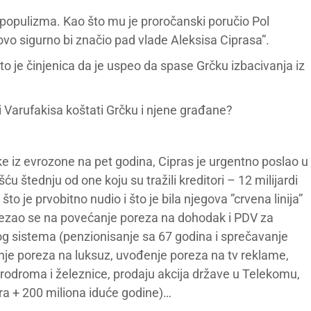
nu populizma. Kao što mu je proročanski poručio Pol
vo sigurno bi značio pad vlade Aleksisa Ciprasa”.
to je činjenica da je uspeo da spase Grčku izbacivanja iz
 i Varufakisa koštati Grčku i njene građane?
e iz evrozone na pet godina, Cipras je urgentno poslao u
ću štednju od one koju su tražili kreditori – 12 milijardi
što je prvobitno nudio i što je bila njegova ”crvena linija”
avezao se na povećanje poreza na dohodak i PDV za
og sistema (penzionisanje sa 67 godina i sprečavanje
je poreza na luksuz, uvođenje poreza na tv reklame,
aerodroma i železnice, prodaju akcija države u Telekomu,
ra + 200 miliona iduće godine)…