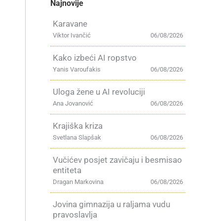
Najnovije
Karavane
Viktor Ivančić
06/08/2026
Kako izbeći AI ropstvo
Yanis Varoufakis
06/08/2026
Uloga žene u AI revoluciji
Ana Jovanović
06/08/2026
Krajiška kriza
Svetlana Slapšak
06/08/2026
Vučićev posjet zavičaju i besmisao
entiteta
Dragan Markovina
06/08/2026
Jovina gimnazija u raljama vudu
pravoslavlja