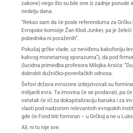
zakone) nego što su bile one iz zadnje ponude in
nedelju dana.
”Rekao sam da će posle referenduma za Grčku bit
Evropske komisije Žan Klod Junker, pa je želeć
pobednika ni poraženih”.
Pokušaj grčke vlade, uz neviđenu kakofoniju levi
kakvog monetarnog sporazuma”), da pod firmom
(lucidna primedba profesora Milojka Arsića: ”Dug
dobrobit dužničko-poverilačkih odnosa.
Šefovi država evrozone izdejstvovali su formiran
milijardi evra. Ta imovina će se prodavati, pa će
ostatak će ići za dokapitalizaciju banaka i za i
vlasti pod nadzorom relevantnih evropskih institu
gde će Fond biti formiran – u Grčkoj a ne u Lu
Ali, ni to nije sve.