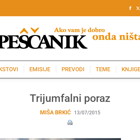
KSTOVI
EMISIJE
PREVODI
TEME
KNJIG
KSTOVI
EMISIJE
PREVODI
TEME
KNJIG
Trijumfalni poraz
MIŠA BRKIĆ
13/07/2015