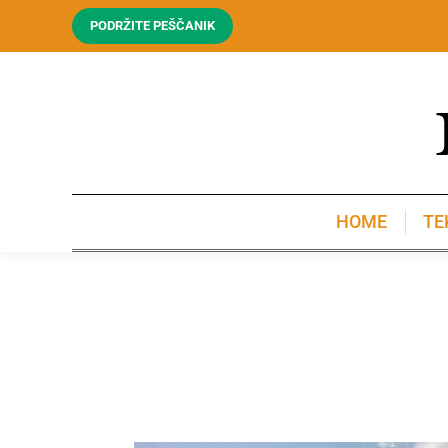
PODRŽITE PEŠČANIK
HOME
TE
HOME
TE