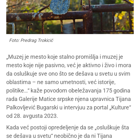
Foto: Predrag Trokicić
„Muzej je mesto koje stalno promišlja i muzej je
mesto koje nije pasivno, već je aktivno i živo i mora
da osluškuje sve ono što se dešava u svetu u svim
oblastima – ne samo umetnosti, već istorije,
politike…“ kaže povodom obeležavanja 175 godina
rada Galerije Matice srpske njena upravnica Tijana
Palkovljević Bugarski u intervjuu za portal „Kulture“
od 28. avgusta 2023.
Kada već postoji opredeljenje da se „osluškuje šta
se dešava u svetu“ neobično je da ni Tijana