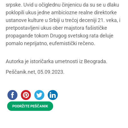
srpske. Uvid u očiglednu činjenicu da su se u dlaku
poklopili ukus jedne ambiciozne realne direktorke
ustanove kulture u Srbiji u trećoj deceniji 21. veka, i
pretpostavljeni ukus ober majstora fašističke
propagande tokom Drugog svetskog rata deluje
pomalo neprijatno, eufemistički rečeno.
Autorka je istoričarka umetnosti iz Beograda.
Peščanik.net, 05.09.2023.
PODRŽITE PEŠČANIK