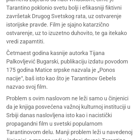
Tarantino poklonio svetu bolji i efikasniji fiktivni
završetak Drugog Svetskog rata, uz ostvarenje
istorijske pravde. Film je sjajno katarzično
ostvarenje, uz to izuzetno duhovito, te ga itekako
vredi zapamtiti.
Četrnaest godina kasnije autorka Tijana
Palkovljević Bugarski, publikaciju izdatu povodom
175 godina Matice srpske nazvala je „Ponos
nacije“, baš isto kao što je Tarantinov Gebels
nazvao svoj film.
Problem s ovim naslovom ne leži samo u činjenici
da je knjiga posvećena važnoj kulturnoj instituciji u
Srbiji danas naslovljena isto kao i nacistički
propagandni film u svetski popularnom
Tarantinovom delu. Manji problem leži u navedenoj