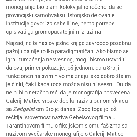
monografije bio blam, kolokvijalno rečeno, da se
provincijski samohvališu. Istorijsko delovanje
institucije govori za sebe ili ne, nema potrebe
opisivati ga gromopucateljnim izrazima.
Najzad, ne bi naslov jedne knjige zavredeo posebnu
pažnju da nije toliko paradigmatičan. Ako bismo se
igrali tumačenja nesvesnog, mogli bismo ustvrditi
da ovaj primer pokazuje, još jednom, da u Srbiji
funkcioneri na svim nivoima znaju jako dobro šta im
je činiti, čak i kada toga možda nisu ni svesni. Otuda
ne bi bilo netačno reći da je monografija posvećena
Galeriji Matice srpske dobila naziv u punom skladu
sa
Zeitgaist
-om Srbije danas. Zbog toga je još
rečitija istovetnost naziva Gebelsovog filma u
Tarantinovom filmu o fikcijskom slomu fašizma sa
nazivom svečarske monografije o Galeriji Matice