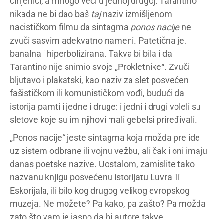
činjenici, a mnogo veći u jednoj drugoj: Tarantino
nikada ne bi dao baš
taj
naziv izmišljenom
nacističkom filmu da sintagma
ponos nacije
ne
zvuči sasvim adekvatno nameni. Patetična je,
banalna i hiperbolizirana. Takva bi bila i da
Tarantino nije snimio svoje „Prokletnike“. Zvuči
bljutavo i plakatski, kao naziv za slet posvećen
fašističkom ili komunističkom vođi, budući da
istorija pamti i jedne i druge; i jedni i drugi voleli su
sletove koje su im njihovi mali gebelsi priređivali.
„Ponos nacije“ jeste sintagma koja možda pre ide
uz sistem odbrane ili vojnu vežbu, ali čak i oni imaju
danas poetske nazive. Uostalom, zamislite tako
nazvanu knjigu posvećenu istorijatu Luvra ili
Eskorijala, ili bilo kog drugog velikog evropskog
muzeja. Ne možete? Pa kako, pa zašto? Pa možda
zato što vam je jasno da bi autore takve