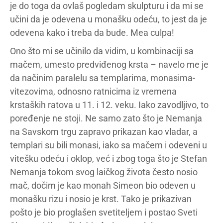
je do toga da ovlaš pogledam skulpturu i da mi se
učini da je odevena u monašku odeću, to jest da je
odevena kako i treba da bude. Mea culpa!
Ono što mi se učinilo da vidim, u kombinaciji sa
mačem, umesto predviđenog krsta – navelo me je
da načinim paralelu sa templarima, monasima-
vitezovima, odnosno ratnicima iz vremena
krstaških ratova u 11. i 12. veku. Iako zavodljivo, to
poređenje ne stoji. Ne samo zato što je Nemanja
na Savskom trgu zapravo prikazan kao vladar, a
templari su bili monasi, iako sa mačem i odeveni u
vitešku odeću i oklop, već i zbog toga što je Stefan
Nemanja tokom svog laičkog života često nosio
mač, dočim je kao monah Simeon bio odeven u
monašku rizu i nosio je krst. Tako je prikazivan
pošto je bio proglašen svetiteljem i postao Sveti