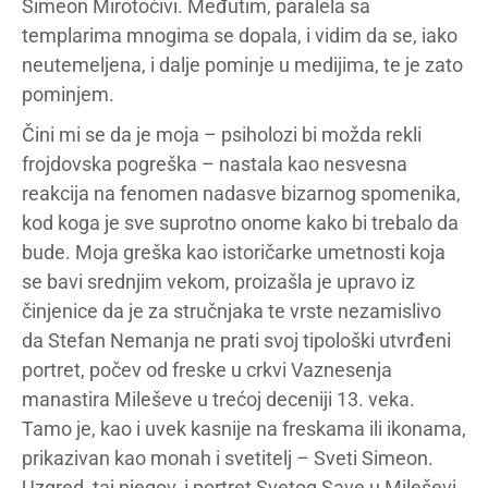
Simeon Mirotočivi. Međutim, paralela sa
templarima mnogima se dopala, i vidim da se, iako
neutemeljena, i dalje pominje u medijima, te je zato
pominjem.
Čini mi se da je moja – psiholozi bi možda rekli
frojdovska pogreška – nastala kao nesvesna
reakcija na fenomen nadasve bizarnog spomenika,
kod koga je sve suprotno onome kako bi trebalo da
bude. Moja greška kao istoričarke umetnosti koja
se bavi srednjim vekom, proizašla je upravo iz
činjenice da je za stručnjaka te vrste nezamislivo
da Stefan Nemanja ne prati svoj tipološki utvrđeni
portret, počev od freske u crkvi Vaznesenja
manastira Mileševe u trećoj deceniji 13. veka.
Tamo je, kao i uvek kasnije na freskama ili ikonama,
prikazivan kao monah i svetitelj – Sveti Simeon.
Uzgred, taj njegov, i portret Svetog Save u Mileševi,