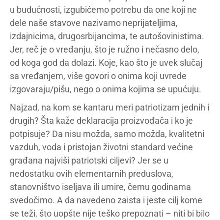
u budućnosti, izgubićemo potrebu da one koji ne
dele naše stavove nazivamo neprijateljima,
izdajnicima, drugosrbijancima, te autošovinistima.
Jer, reč je o vređanju, što je ružno i nečasno delo,
od koga god da dolazi. Koje, kao što je uvek slučaj
sa vređanjem, više govori o onima koji uvrede
izgovaraju/pišu, nego o onima kojima se upućuju.
Najzad, na kom se kantaru meri patriotizam jednih i
drugih? Šta kaže deklaracija proizvođača i ko je
potpisuje? Da nisu možda, samo možda, kvalitetni
vazduh, voda i pristojan životni standard većine
građana najviši patriotski ciljevi? Jer se u
nedostatku ovih elementarnih preduslova,
stanovništvo iseljava ili umire, čemu godinama
svedočimo. A da navedeno zaista i jeste cilj kome
se teži, što uopšte nije teško prepoznati – niti bi bilo