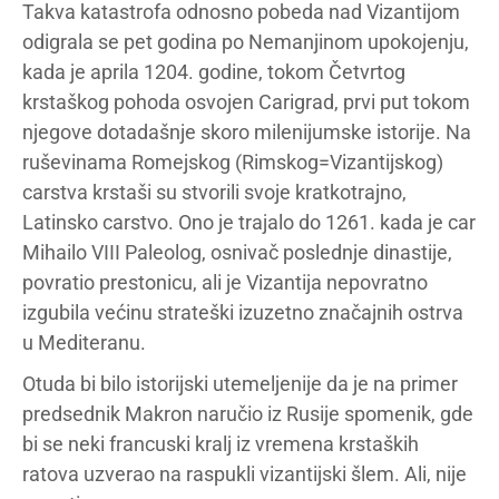
Takva katastrofa odnosno pobeda nad Vizantijom
odigrala se pet godina po Nemanjinom upokojenju,
kada je aprila 1204. godine, tokom Četvrtog
krstaškog pohoda osvojen Carigrad, prvi put tokom
njegove dotadašnje skoro milenijumske istorije. Na
ruševinama Romejskog (Rimskog=Vizantijskog)
carstva krstaši su stvorili svoje kratkotrajno,
Latinsko carstvo. Ono je trajalo do 1261. kada je car
Mihailo VIII Paleolog, osnivač poslednje dinastije,
povratio prestonicu, ali je Vizantija nepovratno
izgubila većinu strateški izuzetno značajnih ostrva
u Mediteranu.
Otuda bi bilo istorijski utemeljenije da je na primer
predsednik Makron naručio iz Rusije spomenik, gde
bi se neki francuski kralj iz vremena krstaških
ratova uzverao na raspukli vizantijski šlem. Ali, nije