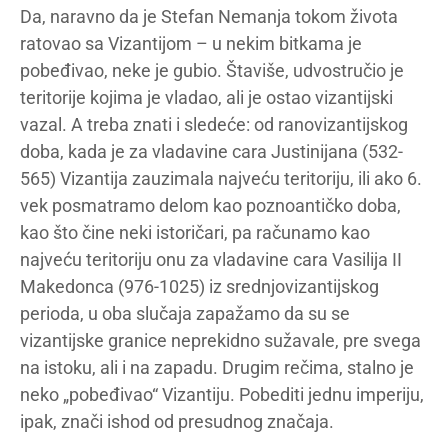
Da, naravno da je Stefan Nemanja tokom života
ratovao sa Vizantijom – u nekim bitkama je
pobeđivao, neke je gubio. Štaviše, udvostručio je
teritorije kojima je vladao, ali je ostao vizantijski
vazal. A treba znati i sledeće: od ranovizantijskog
doba, kada je za vladavine cara Justinijana (532-
565) Vizantija zauzimala najveću teritoriju, ili ako 6.
vek posmatramo delom kao poznoantičko doba,
kao što čine neki istoričari, pa računamo kao
najveću teritoriju onu za vladavine cara Vasilija II
Makedonca (976-1025) iz srednjovizantijskog
perioda, u oba slučaja zapažamo da su se
vizantijske granice neprekidno sužavale, pre svega
na istoku, ali i na zapadu. Drugim rečima, stalno je
neko „pobeđivao“ Vizantiju. Pobediti jednu imperiju,
ipak, znači ishod od presudnog značaja.