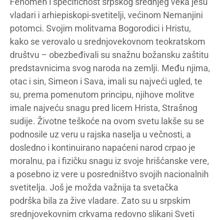
Fenomen i specifičnost srpskog srednjeg veka jesu
vladari i arhiepiskopi-svetitelji, većinom Nemanjini
potomci. Svojim molitvama Bogorodici i Hristu,
kako se verovalo u srednjovekovnom teokratskom
društvu – obezbeđivali su snažnu božansku zaštitu
predstavnicima svog naroda na zemlji. Među njima,
otac i sin, Simeon i Sava, imali su najveći ugled, te
su, prema pomenutom principu, njihove molitve
imale najveću snagu pred licem Hrista, Strašnog
sudije. Životne teškoće na ovom svetu lakše su se
podnosile uz veru u rajska naselja u večnosti, a
dosledno i kontinuirano napaćeni narod crpao je
moralnu, pa i fizičku snagu iz svoje hrišćanske vere,
a posebno iz vere u posredništvo svojih nacionalnih
svetitelja. Još je možda važnija ta svetačka
podrška bila za žive vladare. Zato su u srpskim
srednjovekovnim crkvama redovno slikani Sveti