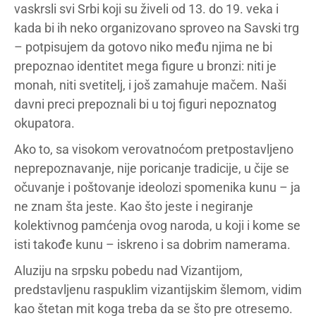
vaskrsli svi Srbi koji su živeli od 13. do 19. veka i
kada bi ih neko organizovano sproveo na Savski trg
– potpisujem da gotovo niko među njima ne bi
prepoznao identitet mega figure u bronzi: niti je
monah, niti svetitelj, i još zamahuje mačem. Naši
davni preci prepoznali bi u toj figuri nepoznatog
okupatora.
Ako to, sa visokom verovatnoćom pretpostavljeno
neprepoznavanje, nije poricanje tradicije, u čije se
očuvanje i poštovanje ideolozi spomenika kunu – ja
ne znam šta jeste. Kao što jeste i negiranje
kolektivnog pamćenja ovog naroda, u koji i kome se
isti takođe kunu – iskreno i sa dobrim namerama.
Aluziju na srpsku pobedu nad Vizantijom,
predstavljenu raspuklim vizantijskim šlemom, vidim
kao štetan mit koga treba da se što pre otresemo.