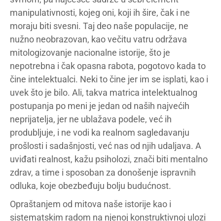
manipulativnosti, kojeg oni, koji ih šire, čak i ne
moraju biti svesni. Taj deo naše populacije, ne
nužno neobrazovan, kao večitu vatru održava
mitologizovanje nacionalne istorije, što je
nepotrebna i čak opasna rabota, pogotovo kada to
čine intelektualci. Neki to čine jer im se isplati, kao i
uvek što je bilo. Ali, takva matrica intelektualnog
postupanja po meni je jedan od naših najvećih
neprijatelja, jer ne ublažava podele, već ih
produbljuje, i ne vodi ka realnom sagledavanju
prošlosti i sadašnjosti, već nas od njih udaljava. A
uviđati realnost, kažu psiholozi, znači biti mentalno
zdrav, a time i sposoban za donošenje ispravnih
odluka, koje obezbeđuju bolju budućnost.
Opraštanjem od mitova naše istorije kao i
sistematskim radom na njenoj konstruktivnoj ulozi