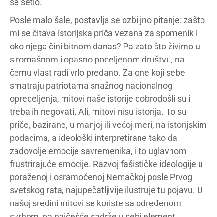
se setio.
Posle malo šale, postavlja se ozbiljno pitanje: zašto
mi se čitava istorijska priča vezana za spomenik i
oko njega čini bitnom danas? Pa zato što živimo u
siromašnom i opasno podeljenom društvu, na
čemu vlast radi vrlo predano. Za one koji sebe
smatraju patriotama snažnog nacionalnog
opredeljenja, mitovi naše istorije dobrodošli su i
treba ih negovati. Ali, mitovi nisu istorija. To su
priče, bazirane, u manjoj ili većoj meri, na istorijskim
podacima, a ideološki interpretirane tako da
zadovolje emocije savremenika, i to uglavnom
frustrirajuće emocije. Razvoj fašističke ideologije u
poraženoj i osramoćenoj Nemačkoj posle Prvog
svetskog rata, najupečatljivije ilustruje tu pojavu. U
našoj sredini mitovi se koriste sa određenom
svrhom, pa najčešće sadrže u sebi element