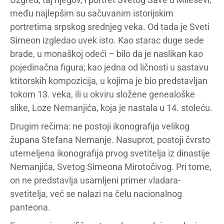
među najlepšim su sačuvanim istorijskim
portretima srpskog srednjeg veka. Od tada je Sveti
Simeon izgledao uvek isto. Kao starac duge sede
brade, u monaškoj odeći – bilo da je naslikan kao
pojedinačna figura; kao jedna od ličnosti u sastavu
ktitorskih kompozicija, u kojima je bio predstavljan
tokom 13. veka, ili u okviru složene genealoške
slike, Loze Nemanjića, koja je nastala u 14. stoleću.
Drugim rečima: ne postoji ikonografija velikog
župana Stefana Nemanje. Nasuprot, postoji čvrsto
utemeljena ikonografija prvog svetitelja iz dinastije
Nemanjića, Svetog Simeona Mirotočivog. Pri tome,
on ne predstavlja usamljeni primer vladara-
svetitelja, već se nalazi na čelu nacionalnog
panteona.