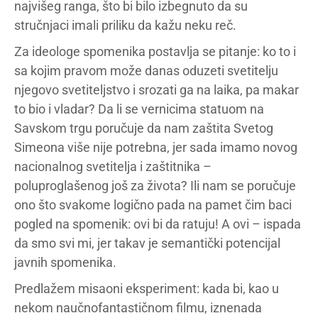
najvišeg ranga, što bi bilo izbegnuto da su
stručnjaci imali priliku da kažu neku reč.
Za ideologe spomenika postavlja se pitanje: ko to i
sa kojim pravom može danas oduzeti svetitelju
njegovo svetiteljstvo i srozati ga na laika, pa makar
to bio i vladar? Da li se vernicima statuom na
Savskom trgu poručuje da nam zaštita Svetog
Simeona više nije potrebna, jer sada imamo novog
nacionalnog svetitelja i zaštitnika –
poluproglašenog još za života? Ili nam se poručuje
ono što svakome logično pada na pamet čim baci
pogled na spomenik: ovi bi da ratuju! A ovi – ispada
da smo svi mi, jer takav je semantički potencijal
javnih spomenika.
Predlažem misaoni eksperiment: kada bi, kao u
nekom naučnofantastičnom filmu, iznenada