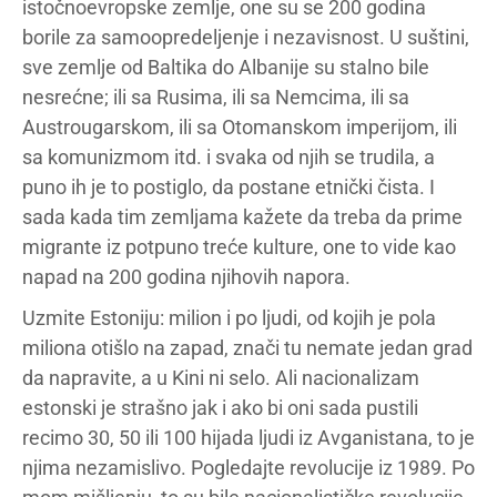
istočnoevropske zemlje, one su se 200 godina
borile za samoopredeljenje i nezavisnost. U suštini,
sve zemlje od Baltika do Albanije su stalno bile
nesrećne; ili sa Rusima, ili sa Nemcima, ili sa
Austrougarskom, ili sa Otomanskom imperijom, ili
sa komunizmom itd. i svaka od njih se trudila, a
puno ih je to postiglo, da postane etnički čista. I
sada kada tim zemljama kažete da treba da prime
migrante iz potpuno treće kulture, one to vide kao
napad na 200 godina njihovih napora.
Uzmite Estoniju: milion i po ljudi, od kojih je pola
miliona otišlo na zapad, znači tu nemate jedan grad
da napravite, a u Kini ni selo. Ali nacionalizam
estonski je strašno jak i ako bi oni sada pustili
recimo 30, 50 ili 100 hijada ljudi iz Avganistana, to je
njima nezamislivo. Pogledajte revolucije iz 1989. Po