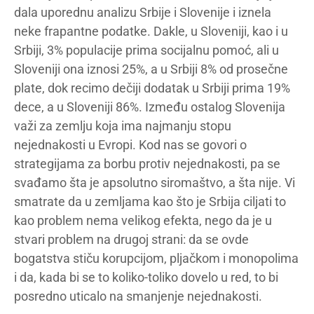
dala uporednu analizu Srbije i Slovenije i iznela
neke frapantne podatke. Dakle, u Sloveniji, kao i u
Srbiji, 3% populacije prima socijalnu pomoć, ali u
Sloveniji ona iznosi 25%, a u Srbiji 8% od prosečne
plate, dok recimo dečiji dodatak u Srbiji prima 19%
dece, a u Sloveniji 86%. Između ostalog Slovenija
važi za zemlju koja ima najmanju stopu
nejednakosti u Evropi. Kod nas se govori o
strategijama za borbu protiv nejednakosti, pa se
svađamo šta je apsolutno siromaštvo, a šta nije. Vi
smatrate da u zemljama kao što je Srbija ciljati to
kao problem nema velikog efekta, nego da je u
stvari problem na drugoj strani: da se ovde
bogatstva stiču korupcijom, pljačkom i monopolima
i da, kada bi se to koliko-toliko dovelo u red, to bi
posredno uticalo na smanjenje nejednakosti.