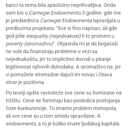
banci ta tema bila apsolutno neprihvatljiva. Onda
sam bio u
Carnegie Endowmentu
3 godine, gde me
je predsednica
Carnegie Endowmenta
ispravljala u
predlozima projekata: “Sve si fino napisao, ali gde
god piše
inequality (nejednakost)
ti to promeni u
poverty (siromaštvo)
“. Objasnila mi je da bogataši
ne vole da finansiraju probleme u vezi sa
nejednakošću, jer to implicitno dovodi u pitanje
legitimnost njihovih dohodaka. A siromaštvo ne, jer
vi pomažete siromašne dajući im novac i čitava
stvar je pozitivna.
Po teoriji opšte ravnoteže sve cene su formirane na
tržištu. Cene se formiraju kao posledica postojanja
čiste konkurencije. Tu imamo problem monopola,
ali sve cene su u tom smislu opravdane. A
endowments
, a to je koliko imate ljudskog kapitala