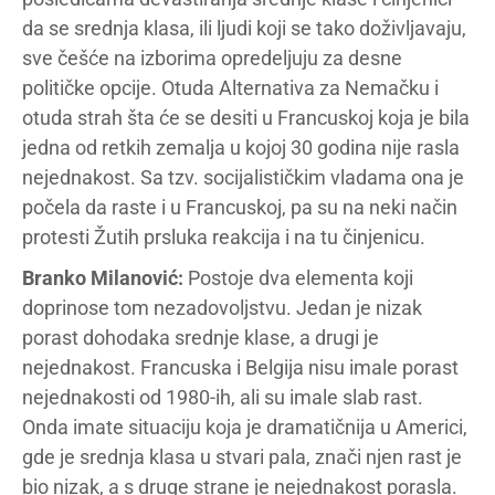
da se srednja klasa, ili ljudi koji se tako doživljavaju,
sve češće na izborima opredeljuju za desne
političke opcije. Otuda Alternativa za Nemačku i
otuda strah šta će se desiti u Francuskoj koja je bila
jedna od retkih zemalja u kojoj 30 godina nije rasla
nejednakost. Sa tzv. socijalističkim vladama ona je
počela da raste i u Francuskoj, pa su na neki način
protesti Žutih prsluka reakcija i na tu činjenicu.
Branko Milanović:
Postoje dva elementa koji
doprinose tom nezadovoljstvu. Jedan je nizak
porast dohodaka srednje klase, a drugi je
nejednakost. Francuska i Belgija nisu imale porast
nejednakosti od 1980-ih, ali su imale slab rast.
Onda imate situaciju koja je dramatičnija u Americi,
gde je srednja klasa u stvari pala, znači njen rast je
bio nizak, a s druge strane je nejednakost porasla.