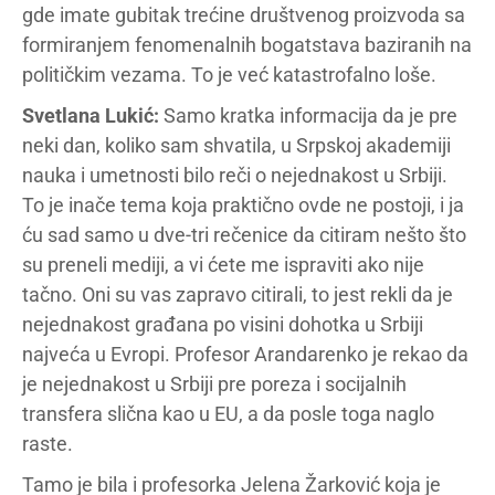
gde imate gubitak trećine društvenog proizvoda sa
formiranjem fenomenalnih bogatstava baziranih na
političkim vezama. To je već katastrofalno loše.
Svetlana Lukić:
Samo kratka informacija da je pre
neki dan, koliko sam shvatila, u Srpskoj akademiji
nauka i umetnosti bilo reči o nejednakost u Srbiji.
To je inače tema koja praktično ovde ne postoji, i ja
ću sad samo u dve-tri rečenice da citiram nešto što
su preneli mediji, a vi ćete me ispraviti ako nije
tačno. Oni su vas zapravo citirali, to jest rekli da je
nejednakost građana po visini dohotka u Srbiji
najveća u Evropi. Profesor Arandarenko je rekao da
je nejednakost u Srbiji pre poreza i socijalnih
transfera slična kao u EU, a da posle toga naglo
raste.
Tamo je bila i profesorka Jelena Žarković koja je