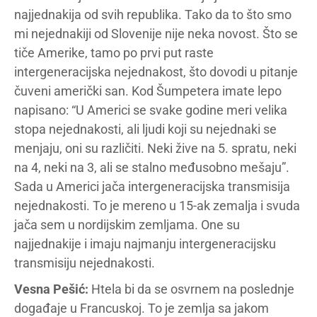
najjednakija od svih republika. Tako da to što smo
mi nejednakiji od Slovenije nije neka novost. Što se
tiče Amerike, tamo po prvi put raste
intergeneracijska nejednakost, što dovodi u pitanje
čuveni američki san. Kod Šumpetera imate lepo
napisano: “U Americi se svake godine meri velika
stopa nejednakosti, ali ljudi koji su nejednaki se
menjaju, oni su različiti. Neki žive na 5. spratu, neki
na 4, neki na 3, ali se stalno međusobno mešaju”.
Sada u Americi jača intergeneracijska transmisija
nejednakosti. To je mereno u 15-ak zemalja i svuda
jača sem u nordijskim zemljama. One su
najjednakije i imaju najmanju intergeneracijsku
transmisiju nejednakosti.
Vesna Pešić:
Htela bi da se osvrnem na poslednje
događaje u Francuskoj. To je zemlja sa jakom