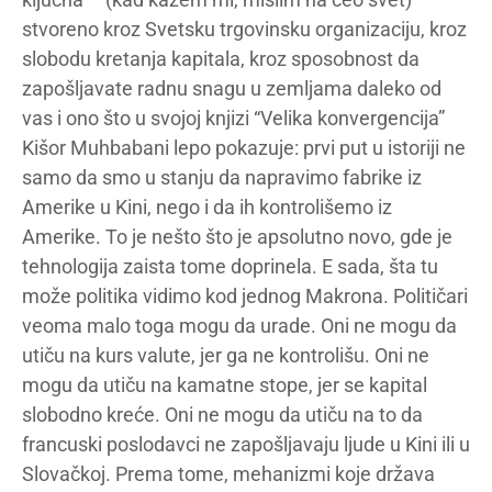
stvoreno kroz Svetsku trgovinsku organizaciju, kroz
slobodu kretanja kapitala, kroz sposobnost da
zapošljavate radnu snagu u zemljama daleko od
vas i ono što u svojoj knjizi “Velika konvergencija”
Kišor Muhbabani lepo pokazuje: prvi put u istoriji ne
samo da smo u stanju da napravimo fabrike iz
Amerike u Kini, nego i da ih kontrolišemo iz
Amerike. To je nešto što je apsolutno novo, gde je
tehnologija zaista tome doprinela. E sada, šta tu
može politika vidimo kod jednog Makrona. Političari
veoma malo toga mogu da urade. Oni ne mogu da
utiču na kurs valute, jer ga ne kontrolišu. Oni ne
mogu da utiču na kamatne stope, jer se kapital
slobodno kreće. Oni ne mogu da utiču na to da
francuski poslodavci ne zapošljavaju ljude u Kini ili u
Slovačkoj. Prema tome, mehanizmi koje država