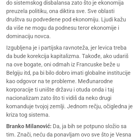
do sistemskog disbalansa zato što je ekonomija
preuzela politiku, ona diktira sve. Sve oblasti
društva su podvedene pod ekonomiju. Ljudi kažu
da više ne mogu da podnesu teror ekonomije i
dominaciju novca.
Izgubljena je i partijska ravnoteža, jer levica treba
da bude korekcija kapitalizma. Takođe, ako udariš
na ove bogate, oni odmah iz Francuske beže u
Belgiju itd, pa bi bilo dobro imati globalne institucije
kao odgovor na te probleme. Međunarodne
korporacije ti unište državu i otuda onda i taj
nacionalizam zato što ti vidiš da neko drugi
komanduje tvojoj zemlji. Jednom rečju, očigledna je
kriza tog sistema.
Branko Milanović:
Da, ja bih se potpuno složio sa
tim. Znači, neću da ponavljam ovo sve što je Vesna