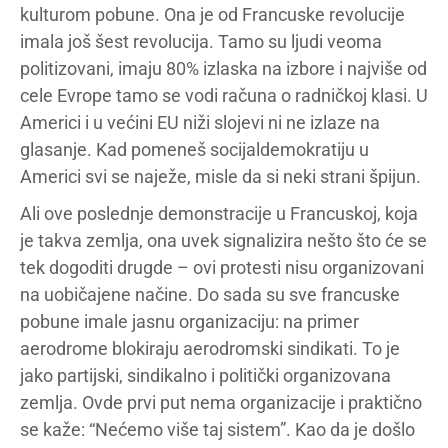
kulturom pobune. Ona je od Francuske revolucije
imala još šest revolucija. Tamo su ljudi veoma
politizovani, imaju 80% izlaska na izbore i najviše od
cele Evrope tamo se vodi računa o radničkoj klasi. U
Americi i u većini EU niži slojevi ni ne izlaze na
glasanje. Kad pomeneš socijaldemokratiju u
Americi svi se naježe, misle da si neki strani špijun.
Ali ove poslednje demonstracije u Francuskoj, koja
je takva zemlja, ona uvek signalizira nešto što će se
tek dogoditi drugde – ovi protesti nisu organizovani
na uobičajene načine. Do sada su sve francuske
pobune imale jasnu organizaciju: na primer
aerodrome blokiraju aerodromski sindikati. To je
jako partijski, sindikalno i politički organizovana
zemlja. Ovde prvi put nema organizacije i praktično
se kaže: “Nećemo više taj sistem”. Kao da je došlo