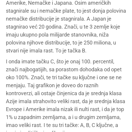
Amerike, Nemačke i Japana. Osim američkih
stagnirale su i nemačke plate, to jest donja polovina
nemačke distribucije je stagnirala. A Japan je
stagnirao već 20 godina. Znači, u te 3 zemlje koje
imaju ukupno pola milijarde stanovnika, niža
polovina njihove distribucije, to je 250 miliona, u
stvari nije imala rast. To je tačka B.
I onda imate tačku C, što je onaj 100. percentil,
znači najbogatijih, sa porastom dohodaka od opet
oko 100%. Znači, te tri tačke su ključne i one se ne
menjaju. Taj grafikon je doveo do raznih
kontroverzi, ali ostaje činjenica da je srednja klasa
Azije imala strahovito veliki rast, da je srednja klasa
Evrope i Amerike imala nizak ili nulti rast, i da je top
1% u zapadnim zemljama, a i u drugim zemljama,
imao veliki rast. I te su tri tačke: A, B, C ključne, a