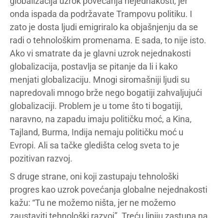
globalizacija uzrok povećanja nejednakosti, jer
onda ispada da podržavate Trampovu politiku. I
zato je dosta ljudi emigriralo ka objašnjenju da se
radi o tehnološkim promenama. E sada, to nije isto.
Ako vi smatrate da je glavni uzrok nejednakosti
globalizacija, postavlja se pitanje da li i kako
menjati globalizaciju. Mnogi siromašniji ljudi su
napredovali mnogo brže nego bogatiji zahvaljujući
globalizaciji. Problem je u tome što ti bogatiji,
naravno, na zapadu imaju političku moć, a Kina,
Tajland, Burma, Indija nemaju političku moć u
Evropi. Ali sa tačke gledišta celog sveta to je
pozitivan razvoj.
S druge strane, oni koji zastupaju tehnološki
progres kao uzrok povećanja globalne nejednakosti
kažu: “Tu ne možemo ništa, jer ne možemo
zaustaviti tehnološki razvoj”. Treću liniju zastupa na