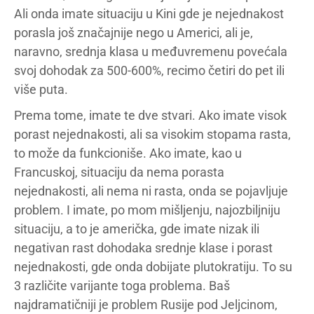
Ali onda imate situaciju u Kini gde je nejednakost
porasla još značajnije nego u Americi, ali je,
naravno, srednja klasa u međuvremenu povećala
svoj dohodak za 500-600%, recimo četiri do pet ili
više puta.
Prema tome, imate te dve stvari. Ako imate visok
porast nejednakosti, ali sa visokim stopama rasta,
to može da funkcioniše. Ako imate, kao u
Francuskoj, situaciju da nema porasta
nejednakosti, ali nema ni rasta, onda se pojavljuje
problem. I imate, po mom mišljenju, najozbiljniju
situaciju, a to je američka, gde imate nizak ili
negativan rast dohodaka srednje klase i porast
nejednakosti, gde onda dobijate plutokratiju. To su
3 različite varijante toga problema. Baš
najdramatičniji je problem Rusije pod Jeljcinom,