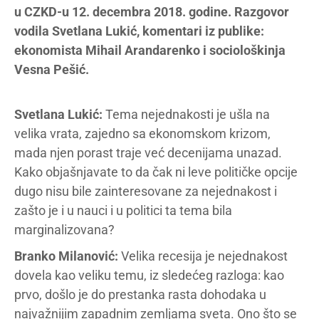
u CZKD-u 12. decembra 2018. godine. Razgovor
vodila Svetlana Lukić, komentari iz publike:
ekonomista Mihail Arandarenko i sociološkinja
Vesna Pešić.
Svetlana Lukić:
Tema nejednakosti je ušla na
velika vrata, zajedno sa ekonomskom krizom,
mada njen porast traje već decenijama unazad.
Kako objašnjavate to da čak ni leve političke opcije
dugo nisu bile zainteresovane za nejednakost i
zašto je i u nauci i u politici ta tema bila
marginalizovana?
Branko Milanović:
Velika recesija je nejednakost
dovela kao veliku temu, iz sledećeg razloga: kao
prvo, došlo je do prestanka rasta dohodaka u
najvažnijim zapadnim zemljama sveta. Ono što se