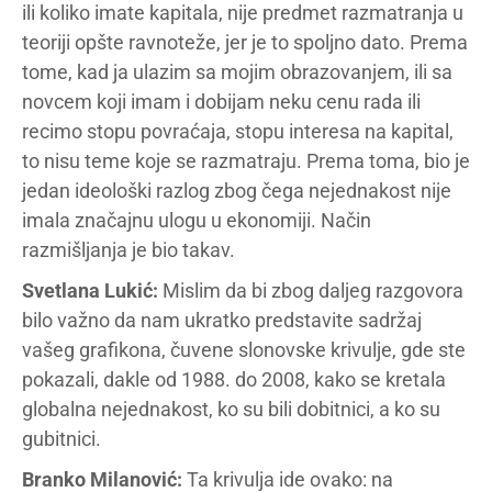
ili koliko imate kapitala, nije predmet razmatranja u
teoriji opšte ravnoteže, jer je to spoljno dato. Prema
tome, kad ja ulazim sa mojim obrazovanjem, ili sa
novcem koji imam i dobijam neku cenu rada ili
recimo stopu povraćaja, stopu interesa na kapital,
to nisu teme koje se razmatraju. Prema toma, bio je
jedan ideološki razlog zbog čega nejednakost nije
imala značajnu ulogu u ekonomiji. Način
razmišljanja je bio takav.
Svetlana Lukić:
Mislim da bi zbog daljeg razgovora
bilo važno da nam ukratko predstavite sadržaj
vašeg grafikona, čuvene slonovske krivulje, gde ste
pokazali, dakle od 1988. do 2008, kako se kretala
globalna nejednakost, ko su bili dobitnici, a ko su
gubitnici.
Branko Milanović:
Ta krivulja ide ovako: na