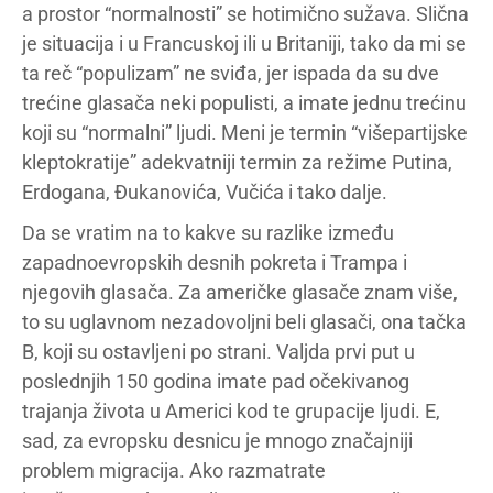
a prostor “normalnosti” se hotimično sužava. Slična
je situacija i u Francuskoj ili u Britaniji, tako da mi se
ta reč “populizam” ne sviđa, jer ispada da su dve
trećine glasača neki populisti, a imate jednu trećinu
koji su “normalni” ljudi. Meni je termin “višepartijske
kleptokratije” adekvatniji termin za režime Putina,
Erdogana, Đukanovića, Vučića i tako dalje.
Da se vratim na to kakve su razlike između
zapadnoevropskih desnih pokreta i Trampa i
njegovih glasača. Za američke glasače znam više,
to su uglavnom nezadovoljni beli glasači, ona tačka
B, koji su ostavljeni po strani. Valjda prvi put u
poslednjih 150 godina imate pad očekivanog
trajanja života u Americi kod te grupacije ljudi. E,
sad, za evropsku desnicu je mnogo značajniji
problem migracija. Ako razmatrate