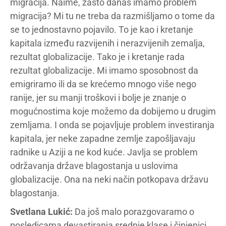
migracija. Naime, zašto danas imamo problem
migracija? Mi tu ne treba da razmišljamo o tome da
se to jednostavno pojavilo. To je kao i kretanje
kapitala između razvijenih i nerazvijenih zemalja,
rezultat globalizacije. Tako je i kretanje rada
rezultat globalizacije. Mi imamo sposobnost da
emigriramo ili da se krećemo mnogo više nego
ranije, jer su manji troškovi i bolje je znanje o
mogućnostima koje možemo da dobijemo u drugim
zemljama. I onda se pojavljuje problem investiranja
kapitala, jer neke zapadne zemlje zapošljavaju
radnike u Aziji a ne kod kuće. Javlja se problem
održavanja države blagostanja u uslovima
globalizacije. Ona na neki način potkopava državu
blagostanja.
Svetlana Lukić:
Da još malo porazgovaramo o
posledicama devastiranja srednje klase i činjenici