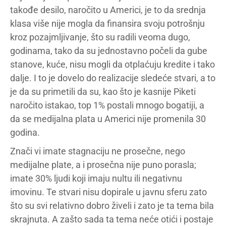
takođe desilo, naročito u Americi, je to da srednja
klasa više nije mogla da finansira svoju potrošnju
kroz pozajmljivanje, što su radili veoma dugo,
godinama, tako da su jednostavno počeli da gube
stanove, kuće, nisu mogli da otplaćuju kredite i tako
dalje. I to je dovelo do realizacije sledeće stvari, a to
je da su primetili da su, kao što je kasnije Piketi
naročito istakao, top 1% postali mnogo bogatiji, a
da se medijalna plata u Americi nije promenila 30
godina.
Znači vi imate stagnaciju ne prosečne, nego
medijalne plate, a i prosečna nije puno porasla;
imate 30% ljudi koji imaju nultu ili negativnu
imovinu. Te stvari nisu dopirale u javnu sferu zato
što su svi relativno dobro živeli i zato je ta tema bila
skrajnuta. A zašto sada ta tema neće otići i postaje