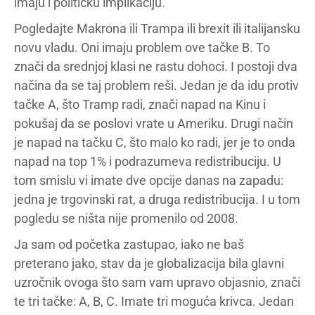
imaju i političku implikaciju.
Pogledajte Makrona ili Trampa ili brexit ili italijansku
novu vladu. Oni imaju problem ove tačke B. To
znači da srednjoj klasi ne rastu dohoci. I postoji dva
načina da se taj problem reši. Jedan je da idu protiv
tačke A, što Tramp radi, znači napad na Kinu i
pokušaj da se poslovi vrate u Ameriku. Drugi način
je napad na tačku C, što malo ko radi, jer je to onda
napad na top 1% i podrazumeva redistribuciju. U
tom smislu vi imate dve opcije danas na zapadu:
jedna je trgovinski rat, a druga redistribucija. I u tom
pogledu se ništa nije promenilo od 2008.
Ja sam od početka zastupao, iako ne baš
preterano jako, stav da je globalizacija bila glavni
uzročnik ovoga što sam vam upravo objasnio, znači
te tri tačke: A, B, C. Imate tri moguća krivca. Jedan