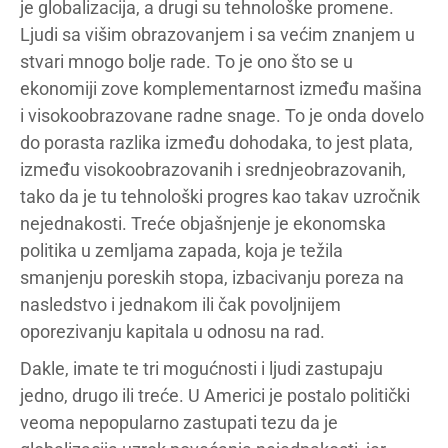
je globalizacija, a drugi su tehnološke promene.
Ljudi sa višim obrazovanjem i sa većim znanjem u
stvari mnogo bolje rade. To je ono što se u
ekonomiji zove komplementarnost između mašina
i visokoobrazovane radne snage. To je onda dovelo
do porasta razlika između dohodaka, to jest plata,
između visokoobrazovanih i srednjeobrazovanih,
tako da je tu tehnološki progres kao takav uzročnik
nejednakosti. Treće objašnjenje je ekonomska
politika u zemljama zapada, koja je težila
smanjenju poreskih stopa, izbacivanju poreza na
nasledstvo i jednakom ili čak povoljnijem
oporezivanju kapitala u odnosu na rad.
Dakle, imate te tri mogućnosti i ljudi zastupaju
jedno, drugo ili treće. U Americi je postalo politički
veoma nepopularno zastupati tezu da je