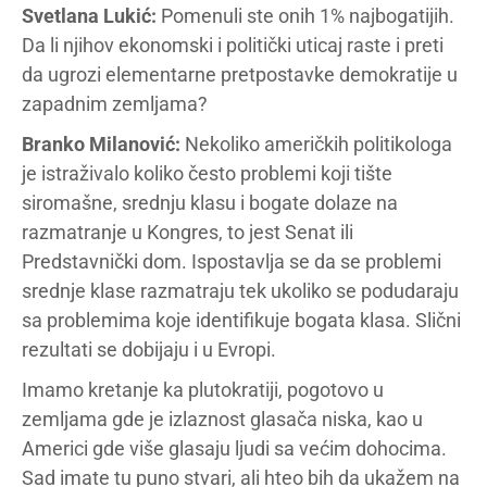
Svetlana Lukić:
Pomenuli ste onih 1% najbogatijih.
Da li njihov ekonomski i politički uticaj raste i preti
da ugrozi elementarne pretpostavke demokratije u
zapadnim zemljama?
Branko Milanović:
Nekoliko američkih politikologa
je istraživalo koliko često problemi koji tište
siromašne, srednju klasu i bogate dolaze na
razmatranje u Kongres, to jest Senat ili
Predstavnički dom. Ispostavlja se da se problemi
srednje klase razmatraju tek ukoliko se podudaraju
sa problemima koje identifikuje bogata klasa. Slični
rezultati se dobijaju i u Evropi.
Imamo kretanje ka plutokratiji, pogotovo u
zemljama gde je izlaznost glasača niska, kao u
Americi gde više glasaju ljudi sa većim dohocima.
Sad imate tu puno stvari, ali hteo bih da ukažem na