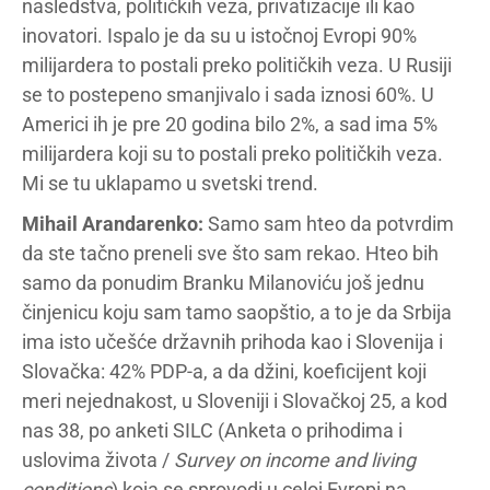
nasledstva, političkih veza, privatizacije ili kao
inovatori. Ispalo je da su u istočnoj Evropi 90%
milijardera to postali preko političkih veza. U Rusiji
se to postepeno smanjivalo i sada iznosi 60%. U
Americi ih je pre 20 godina bilo 2%, a sad ima 5%
milijardera koji su to postali preko političkih veza.
Mi se tu uklapamo u svetski trend.
M
ihail
A
randarenko
:
Samo sam hteo da potvrdim
da ste tačno preneli sve što sam rekao. Hteo bih
samo da ponudim Branku Milanoviću još jednu
činjenicu koju sam tamo saopštio, a to je da Srbija
ima isto učešće državnih prihoda kao i Slovenija i
Slovačka: 42% PDP-a, a da džini, koeficijent koji
meri nejednakost, u Sloveniji i Slovačkoj 25, a kod
nas 38, po anketi SILC (Anketa o prihodima i
uslovima života /
Survey on income and living
conditions
) koja se sprovodi u celoj Evropi na