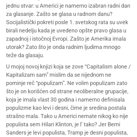
jednu stvar: u Americi je namerno izabran radni dan
za glasanje. Zašto se glasa u radnom danu?
Socijalistički pokreti posle 1. svetskog rata su uvek
birali nedelju kada je uvedeno opšte pravo glasa u
zapadnoj i istočnoj Evropi. Zašto je Amerika imala
utorak? Zato što je onda radnim ljudima mnogo
teže da glasaju.
U mojoj novoj knjizi koja se zove “Capitalism alone /
Kapitalizam sam” mislim da se nijednom ne
pominje reč “populizam”. Ne volim populizam zato
što je on korišćen od strane neoliberalne grupacije,
koja je imala vlast 30 godina i namerno definisala
populizme kao levi i desni, čime je sredina postala
strašno mala. Tako u Americi nemate nikog ko nije
populista sem Hilari Klinton, je l’ tako? Jer Berni
Sanders je levi populista, Tramp je desni populista,