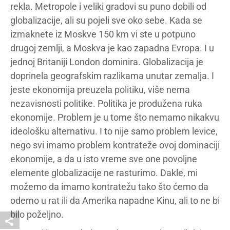
rekla. Metropole i veliki gradovi su puno dobili od
globalizacije, ali su pojeli sve oko sebe. Kada se
izmaknete iz Moskve 150 km vi ste u potpuno
drugoj zemlji, a Moskva je kao zapadna Evropa. I u
jednoj Britaniji London dominira. Globalizacija je
doprinela geografskim razlikama unutar zemalja. I
jeste ekonomija preuzela politiku, više nema
nezavisnosti politike. Politika je produžena ruka
ekonomije. Problem je u tome što nemamo nikakvu
ideološku alternativu. I to nije samo problem levice,
nego svi imamo problem kontrateže ovoj dominaciji
ekonomije, a da u isto vreme sve one povoljne
elemente globalizacije ne rasturimo. Dakle, mi
možemo da imamo kontratežu tako što ćemo da
odemo u rat ili da Amerika napadne Kinu, ali to ne bi
bilo poželjno.