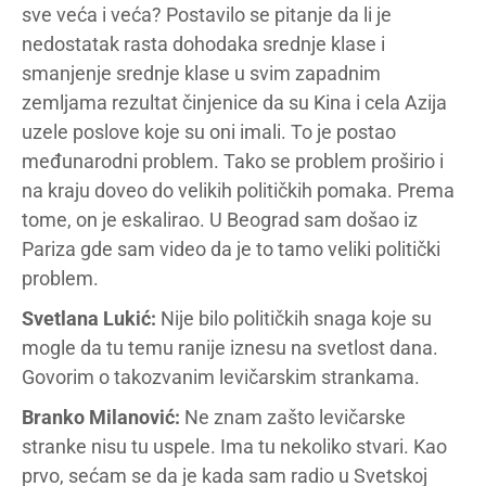
sve veća i veća? Postavilo se pitanje da li je
nedostatak rasta dohodaka srednje klase i
smanjenje srednje klase u svim zapadnim
zemljama rezultat činjenice da su Kina i cela Azija
uzele poslove koje su oni imali. To je postao
međunarodni problem. Tako se problem proširio i
na kraju doveo do velikih političkih pomaka. Prema
tome, on je eskalirao. U Beograd sam došao iz
Pariza gde sam video da je to tamo veliki politički
problem.
Svetlana Lukić:
Nije bilo političkih snaga koje su
mogle da tu temu ranije iznesu na svetlost dana.
Govorim o takozvanim levičarskim strankama.
Branko Milanović:
Ne znam zašto levičarske
stranke nisu tu uspele. Ima tu nekoliko stvari. Kao
prvo, sećam se da je kada sam radio u Svetskoj