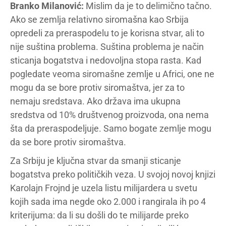
Branko Milanović:
Mislim da je to delimično tačno.
Ako se zemlja relativno siromašna kao Srbija
opredeli za preraspodelu to je korisna stvar, ali to
nije suština problema. Suština problema je način
sticanja bogatstva i nedovoljna stopa rasta. Kad
pogledate veoma siromašne zemlje u Africi, one ne
mogu da se bore protiv siromaštva, jer za to
nemaju sredstava. Ako država ima ukupna
sredstva od 10% društvenog proizvoda, ona nema
šta da preraspodeljuje. Samo bogate zemlje mogu
da se bore protiv siromaštva.
Za Srbiju je ključna stvar da smanji sticanje
bogatstva preko političkih veza. U svojoj novoj knjizi
Karolajn Frojnd je uzela listu milijardera u svetu
kojih sada ima negde oko 2.000 i rangirala ih po 4
kriterijuma: da li su došli do te milijarde preko