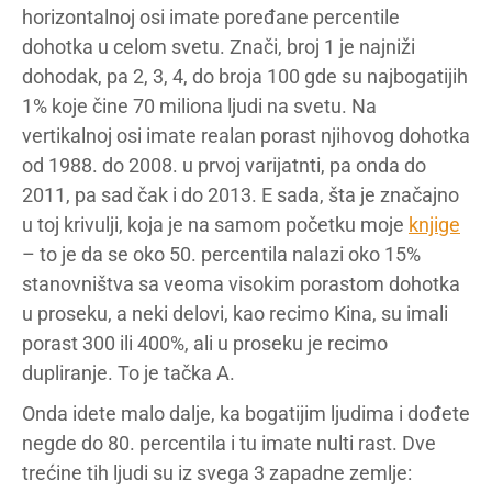
horizontalnoj osi imate poređane percentile
dohotka u celom svetu. Znači, broj 1 je najniži
dohodak, pa 2, 3, 4, do broja 100 gde su najbogatijih
1% koje čine 70 miliona ljudi na svetu. Na
vertikalnoj osi imate realan porast njihovog dohotka
od 1988. do 2008. u prvoj varijatnti, pa onda do
2011, pa sad čak i do 2013. E sada, šta je značajno
u toj krivulji, koja je na samom početku moje
knjige
– to je da se oko 50. percentila nalazi oko 15%
stanovništva sa veoma visokim porastom dohotka
u proseku, a neki delovi, kao recimo Kina, su imali
porast 300 ili 400%, ali u proseku je recimo
dupliranje. To je tačka A.
Onda idete malo dalje, ka bogatijim ljudima i dođete
negde do 80. percentila i tu imate nulti rast. Dve
trećine tih ljudi su iz svega 3 zapadne zemlje: