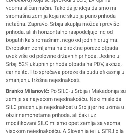
veoma sličan način. Tako da je ideja da smo mi
siromašna zemlja koja ne skuplja puno prihoda
netačna. Zapravo, Srbija skuplja možda i previše
prihoda, ali ih horizontalno raspodeljuje: ne od
bogatih ka siromašnim, nego od jednih drugima.
Evropskim zemljama na direktne poreze otpada
uvek više od polovine državnih prihoda. Jedino u
Srbiji 52% ukupnih prihoda otpada na PDV, akcize,
carine itd. I to sprečava poreze da budu efikasniji u
smanjenju tržišne nejednakosti.
Branko Milanović:
Po SILC-u Srbija i Makedonija su
zemlje sa najvećom nejednakošću. Neki misle da
SILC precenjuje nejednakost u Srbiji jer ne uzima u
obzir nemonetarne prihode, ali čak i uz
modifikovani SILC mi smo opet zemlja sa veoma
visokom nejednakošću. A Slovenija je i u SFRJ bila