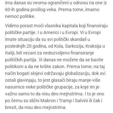
ima danas su veoma ograničeni u odnosu na one iz
60-ih godina prošlog veka. Prema tome, imamo
nemoć politike.
Vidimo porast moći vlasnika kapitala koji finansiraju
političke partije. I u Americi i u Evropi. Vi u Evropi
imate situaciju da su svi politički skandali u
poslednjih 20 godina, od Kola, Sarkozija, Kraksija u
Italiji, bili vezani za nedozvoljeno finansiranje
političkih partija. Vi danas ne možete da se bavite
politikom a da ne kršite zakon. Prema tome, na taj
način bogati slojevi održavaju globalizaciju, dok svi
ostali glavinjaju, to jest glasači biraju manje-više
nasumice neke političke grupacije, za koje im je
važno samo to da nisu deo mejnstrima. I to je ono
po čemu su slični Makron i Tramp i Salvini ili čak i
brexit, da nisu deo mejnstrima.