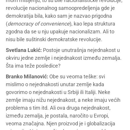
mom mišljenju, to su bile nacionalističke revolucije,
revolucije nacionalnog samoopredeljenja gde je
demokratija bila, kako sam je nazvao prigodna
(
democracy of convenience
), kao lepa struktura
zgodna da se u nju upakuje nacionalizam. Ali to
nisu bile suštinski demokratske revolucije.
Svetlana Lukić:
Postoje unutrašnja nejednakost u
okviru jedne zemlje i nejednakost između zemalja.
Šta ima teže posledice?
Branko Milanović:
Obe su veoma teške: svi
mislimo o nejednakosti unutar zemlje kada
govorimo o nejednakosti u Srbiji ili Italiji. Neke
zemlje imaju nižu nejednakost, a neke imaju većih
problema s tim itd. Ali ova druga nejednakost,
između zemalja, je postala, naročito u Evropi,
veoma značajna. Njen proizvod je i globalizacija