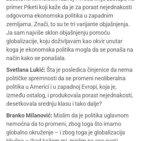
primer Piketi koji kaže da je za porast nejednakosti
odgovorna ekonomska politika u zapadnim
zemljama. Znači, to su te tri varijante objašnjenja.
Ja sam najviše sklon objašnjenju pomoću
globalizacije, koju doživljavam kao okvir unutar
koga je ekonomska politika mogla da se ponaša na
način kako se ponašala.
Svetlana Lukić:
Šta je posledica činjenice da nema
političke spremnosti da se promeni neoliberalna
politika u Americi i u zapadnoj Evropi, koja je,
između ostalog, i produkovala porast nejednakosti,
desetkovala srednju klasu i tako dalje?
Branko Milanović:
Mislim da je politika uglavnom
nemoćna da to promeni, zbog toga što imamo
globalno okruženje – i zbog toga je globalizacija
ključna – (kad kažem mi, mislim na ceo svet)