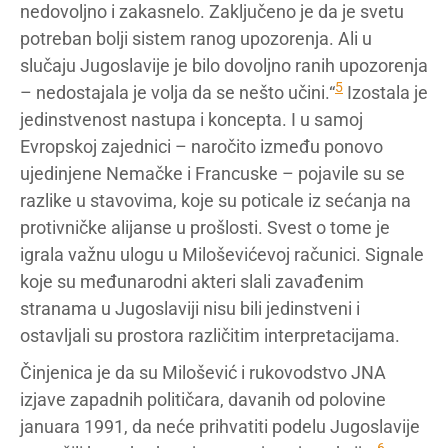
nedovoljno i zakasnelo. Zaključeno je da je svetu
potreban bolji sistem ranog upozorenja. Ali u
slučaju Jugoslavije je bilo dovoljno ranih upozorenja
5
– nedostajala je volja da se nešto učini.“
Izostala je
jedinstvenost nastupa i koncepta. I u samoj
Evropskoj zajednici – naročito između ponovo
ujedinjene Nemačke i Francuske – pojavile su se
razlike u stavovima, koje su poticale iz sećanja na
protivničke alijanse u prošlosti. Svest o tome je
igrala važnu ulogu u Miloševićevoj računici. Signale
koje su međunarodni akteri slali zavađenim
stranama u Jugoslaviji nisu bili jedinstveni i
ostavljali su prostora različitim interpretacijama.
Činjenica je da su Milošević i rukovodstvo JNA
izjave zapadnih političara, davanih od polovine
januara 1991, da neće prihvatiti podelu Jugoslavije