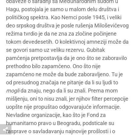
obaveze o saradnji sa Međunarodnim sudom u
Hagu, postojala je samo u malom delu društva i
političkog spektra. Kao Nemci posle 1945, i veliki
deo srpskog društva je posle rušenja Miloševićevog
režima tvrdio je da ne zna za zločine počinjene
tokom devedesetih. O kolektivnoj amneziji može da
se govori samo uz veliku rezervu. Gubitak
pamćenja pretpostavlja da je ono što se zaboravilo
prethodno bilo zapamćeno. Ono što nije
zapamćeno ne može da bude zaboravljeno. Tu je
od presudnog značaja ne pitanje da li su ljudi to
mogli
da znaju, nego da li su znali. Prema mom
mišljenju, oni to nisu znali, jer njihov filter percepcije
uopšte nije propuštao odgovarajuće informacije.
Nevladine organizacije, kao što je Fond za
humanitarno pravo u Beogradu, podsticale su
rasprave o savladavanju najnovije prošlosti i o