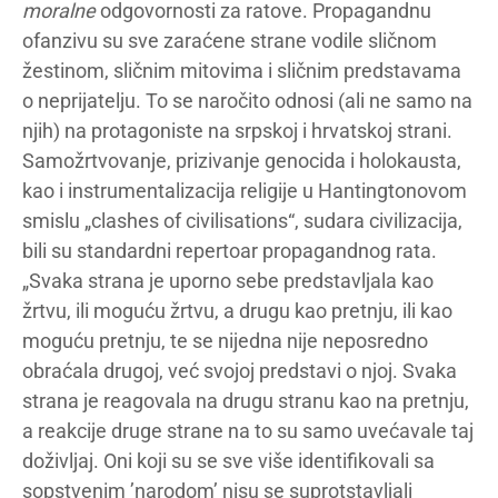
moralne
odgovornosti za ratove. Propagandnu
ofanzivu su sve zaraćene strane vodile sličnom
žestinom, sličnim mitovima i sličnim predstavama
o neprijatelju. To se naročito odnosi (ali ne samo na
njih) na protagoniste na srpskoj i hrvatskoj strani.
Samožrtvovanje, prizivanje genocida i holokausta,
kao i instrumentalizacija religije u Hantingtonovom
smislu „clashes of civilisations“, sudara civilizacija,
bili su standardni repertoar propagandnog rata.
„Svaka strana je uporno sebe predstavljala kao
žrtvu, ili moguću žrtvu, a drugu kao pretnju, ili kao
moguću pretnju, te se nijedna nije neposredno
obraćala drugoj, već svojoj predstavi o njoj. Svaka
strana je reagovala na drugu stranu kao na pretnju,
a reakcije druge strane na to su samo uvećavale taj
doživljaj. Oni koji su se sve više identifikovali sa
sopstvenim ’narodom’ nisu se suprotstavljali