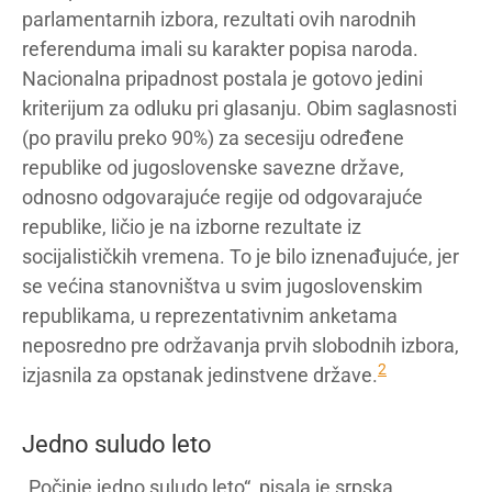
parlamentarnih izbora, rezultati ovih narodnih
referenduma imali su karakter popisa naroda.
Nacionalna pripadnost postala je gotovo jedini
kriterijum za odluku pri glasanju. Obim saglasnosti
(po pravilu preko 90%) za secesiju određene
republike od jugoslovenske savezne države,
odnosno odgovarajuće regije od odgovarajuće
republike, ličio je na izborne rezultate iz
socijalističkih vremena. To je bilo iznenađujuće, jer
se većina stanovništva u svim jugoslovenskim
republikama, u reprezentativnim anketama
neposredno pre održavanja prvih slobodnih izbora,
2
izjasnila za opstanak jedinstvene države.
Jedno suludo leto
„Počinje jedno suludo leto“, pisala je srpska