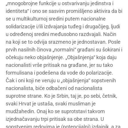
„mnogobrojne funkcije u ostvarivanju jedinstva i
identiteta“ i ono se sasvim promišljeno aktivira da bi
se u multikulturnoj sredini putem nacionalne
solidarizacije i/ili izdvajanja tuđeg i drugačijeg, ljudi
u određenoj sredini međusobno razdvajali. Način
na koji se to odvija srazmeno je jednostavan. Posle
prvih nasilnih činova „normalni“ građani su šokirani i
očekuju neko objašnjenje. „Objašnjenja“ koja daju
nacionalisti vrše pritisak na građane, jer su tako
formulisana i podešena da vode do polarizacije.
Čak i oni koji ne veruju u „objašnjenja“ sopstvenih
nacionalista, biće odbačeni od nacionalista
suprotne strane. Ko je Srbin, taj je, po sebi, četnik,
svaki Hrvat je ustaša, svaki musliman je
mudžahedin. Onaj ko se suprotstavi takvom
izjednačavanju trpi pritisak sa obe strana. U
sopstvenim redovima je (potencijalni) izdajnik, a za