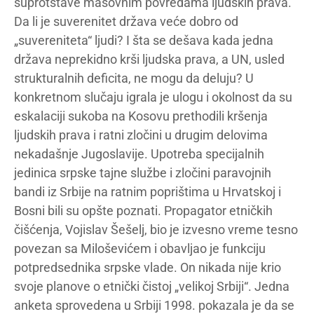
suprotstave masovnim povredama ljudskih prava.
Da li je suverenitet država veće dobro od
„suvereniteta“ ljudi? I šta se dešava kada jedna
država neprekidno krši ljudska prava, a UN, usled
strukturalnih deficita, ne mogu da deluju? U
konkretnom slučaju igrala je ulogu i okolnost da su
eskalaciji sukoba na Kosovu prethodili kršenja
ljudskih prava i ratni zločini u drugim delovima
nekadašnje Jugoslavije. Upotreba specijalnih
jedinica srpske tajne službe i zločini paravojnih
bandi iz Srbije na ratnim poprištima u Hrvatskoj i
Bosni bili su opšte poznati. Propagator etničkih
čišćenja, Vojislav Šešelj, bio je izvesno vreme tesno
povezan sa Miloševićem i obavljao je funkciju
potpredsednika srpske vlade. On nikada nije krio
svoje planove o etnički čistoj „velikoj Srbiji“. Jedna
anketa sprovedena u Srbiji 1998. pokazala je da se