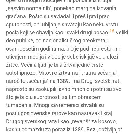
opet u mnogim slučajevima poticale iz kruga
„sasvim normalnih“, ponekad marginalizovanih
građana. Pošto su savladali i prešli prvi prag
sputanosti, oni ubijanje shvataju kao neku vrstu
16
posla koji se obavlja kao i svaki drugi posao.
Veliki
deo publike, od nacionalističkog preokreta u
osamdesetim godinama, bio je pod neprestanim
uticajem medija i video je sebe isključivo u ulozi
žrtve. Većina ljudi je bila žrtva jedne vrste
autohipnoze. Mitovi o žrtvama i „ratna sećanja“,
naročito „sećanja“ na 1389. i na Drugi svetski rat,
naprosto su zaokupili javno mnenje i potrli su sve
što je bilo u suprotnosti sa tim obrascem
tumačenja. Mnogi savremenici shvatili su
postjugoslovenske ratove kao nastavak i kraj
Drugog svetskog rata i kao „revanš“ za Kosovo,
kasnu odmazdu za poraz iz 1389. Bez „doživljaja“