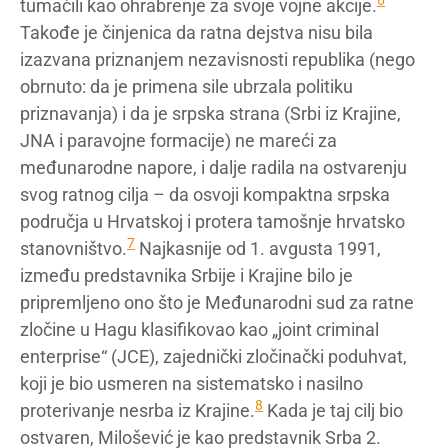
6
tumačili kao ohrabrenje za svoje vojne akcije.
Takođe je činjenica da ratna dejstva nisu bila
izazvana priznanjem nezavisnosti republika (nego
obrnuto: da je primena sile ubrzala politiku
priznavanja) i da je srpska strana (Srbi iz Krajine,
JNA i paravojne formacije) ne mareći za
međunarodne napore, i dalje radila na ostvarenju
svog ratnog cilja – da osvoji kompaktna srpska
područja u Hrvatskoj i protera tamošnje hrvatsko
7
stanovništvo.
Najkasnije od 1. avgusta 1991,
između predstavnika Srbije i Krajine bilo je
pripremljeno ono što je Međunarodni sud za ratne
zločine u Hagu klasifikovao kao „joint criminal
enterprise“ (JCE), zajednički zločinački poduhvat,
koji je bio usmeren na sistematsko i nasilno
8
proterivanje nesrba iz Krajine.
Kada je taj cilj bio
ostvaren, Milošević je kao predstavnik Srba 2.