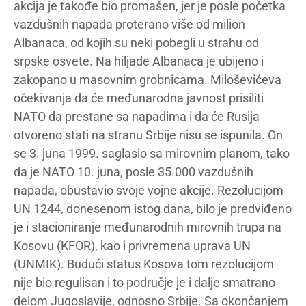
akcija je takođe bio promašen, jer je posle početka
vazdušnih napada proterano više od milion
Albanaca, od kojih su neki pobegli u strahu od
srpske osvete. Na hiljade Albanaca je ubijeno i
zakopano u masovnim grobnicama. Miloševićeva
očekivanja da će međunarodna javnost prisiliti
NATO da prestane sa napadima i da će Rusija
otvoreno stati na stranu Srbije nisu se ispunila. On
se 3. juna 1999. saglasio sa mirovnim planom, tako
da je NATO 10. juna, posle 35.000 vazdušnih
napada, obustavio svoje vojne akcije. Rezolucijom
UN 1244, donesenom istog dana, bilo je predviđeno
je i stacioniranje međunarodnih mirovnih trupa na
Kosovu (KFOR), kao i privremena uprava UN
(UNMIK). Budući status Kosova tom rezolucijom
nije bio regulisan i to područje je i dalje smatrano
delom Jugoslavije, odnosno Srbije. Sa okončanjem