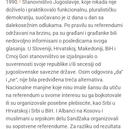
1
1990.
Stanovništvo Jugoslavije, koje nikada nije
doživelo i praktikovalo funkcionalnu, pluralističku
demokratiju, suočavano je iz dana u dan sa
dalekosežnim odlukama. Po pravilu su referendumi
održavani na brzinu, pa su građani i građanke bili
nedovoljno informisani o posledicama svoga
glasanja. U Sloveniji, Hrvatskoj, Makedoniji, BiH i
Crnoj Gori stanovništvo se izjašnjavalo o
suverenosti svoje republike i/ili secesiji od
jugoslovenske savezne države. Osim odgovora „da“
i „ne“, nije bila predviđena treća alternativa.
Nacionalne manjine koje nisu imale šansu da utiču
na referendum u svome interesu su ga bojkotovale
ili su organizovale posebne plebiscite, kao Srbi u
Hrvatskoj i Srbi u BiH. I Albanci na Kosovu i
muslimani u srpskom delu Sandžaka organizovali
su sopstvene referendume. Za razliku od rezultata