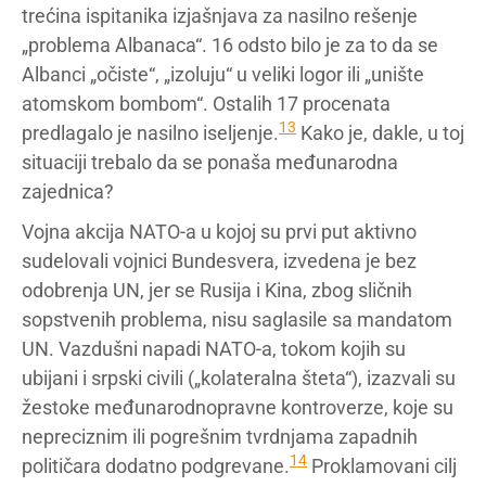
trećina ispitanika izjašnjava za nasilno rešenje
„problema Albanaca“. 16 odsto bilo je za to da se
Albanci „očiste“, „izoluju“ u veliki logor ili „unište
atomskom bombom“. Ostalih 17 procenata
13
predlagalo je nasilno iseljenje.
Kako je, dakle, u toj
situaciji trebalo da se ponaša međunarodna
zajednica?
Vojna akcija NATO-a u kojoj su prvi put aktivno
sudelovali vojnici Bundesvera, izvedena je bez
odobrenja UN, jer se Rusija i Kina, zbog sličnih
sopstvenih problema, nisu saglasile sa mandatom
UN. Vazdušni napadi NATO-a, tokom kojih su
ubijani i srpski civili („kolateralna šteta“), izazvali su
žestoke međunarodnopravne kontroverze, koje su
nepreciznim ili pogrešnim tvrdnjama zapadnih
14
političara dodatno podgrevane.
Proklamovani cilj