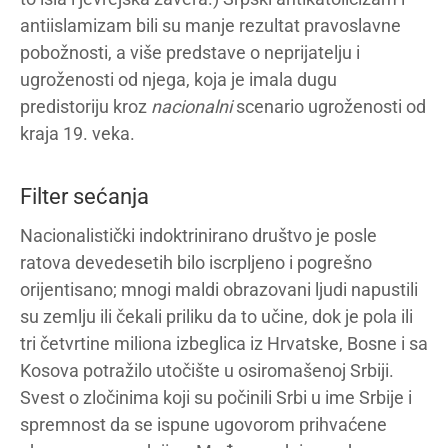
antiislamizam bili su manje rezultat pravoslavne
pobožnosti, a više predstave o neprijatelju i
ugroženosti od njega, koja je imala dugu
predistoriju kroz
nacionalni
scenario ugroženosti od
kraja 19. veka.
Filter sećanja
Nacionalistički indoktrinirano društvo je posle
ratova devedesetih bilo iscrpljeno i pogrešno
orijentisano; mnogi maldi obrazovani ljudi napustili
su zemlju ili čekali priliku da to učine, dok je pola ili
tri četvrtine miliona izbeglica iz Hrvatske, Bosne i sa
Kosova potražilo utočište u osiromašenoj Srbiji.
Svest o zločinima koji su počinili Srbi u ime Srbije i
spremnost da se ispune ugovorom prihvaćene