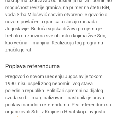
nastupima uzdržavao od huškanja na rat i pominjao
mogućnost revizije granica, na primer na štetu BiH,
vođa Srba Milošević sasvim otvoreno je govorio o
novom povlačenju granica u slučaju raspada
Jugoslavije. Buduća srpska država po njemu je
trebalo da zauzima sve oblasti u kojima žive Srbi,
kao većina ili manjina. Realizacija tog programa
značila je rat.
Poplava referenduma
Pregovori o novom uređenju Jugoslavije tokom
1990. nisu uspeli zbog nepomirljivog stava
pojedinih republika. Političari spremni na dijalog
svuda su bili marginalizovani i nastupila je prava
poplava narodnih referenduma. Prvi referendum su
organizovali Srbi iz Krajine u Hrvatskoj u avgustu