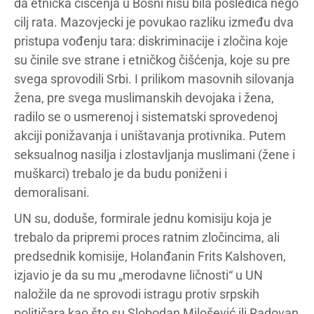
da etnička čišćenja u Bosni nisu bila posledica nego
cilj rata. Mazovjecki je povukao razliku između dva
pristupa vođenju tara: diskriminacije i zločina koje
su činile sve strane i etničkog čišćenja, koje su pre
svega sprovodili Srbi. I prilikom masovnih silovanja
žena, pre svega muslimanskih devojaka i žena,
radilo se o usmerenoj i sistematski sprovedenoj
akciji ponižavanja i uništavanja protivnika. Putem
seksualnog nasilja i zlostavljanja muslimani (žene i
muškarci) trebalo je da budu poniženi i
demoralisani.
UN su, doduše, formirale jednu komisiju koja je
trebalo da pripremi proces ratnim zločincima, ali
predsednik komisije, Holanđanin Frits Kalshoven,
izjavio je da su mu „merodavne ličnosti“ u UN
naložile da ne sprovodi istragu protiv srpskih
političara kao što su Slobodan Milošević ili Radovan