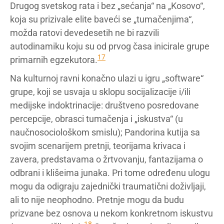
Drugog svetskog rata i bez „sećanja“ na „Kosovo“,
koja su prizivale elite baveći se „tumačenjima“,
možda ratovi devedesetih ne bi razvili
autodinamiku koju su od prvog časa inicirale grupe
17
primarnih egzekutora.
Na kulturnoj ravni konačno ulazi u igru „software“
grupe, koji se usvaja u sklopu socijalizacije i/ili
medijske indoktrinacije: društveno posredovane
percepcije, obrasci tumačenja i „iskustva“ (u
naučnosociološkom smislu); Pandorina kutija sa
svojim scenarijem pretnji, teorijama krivaca i
zavera, predstavama o žrtvovanju, fantazijama o
odbrani i klišeima junaka. Pri tome određenu ulogu
mogu da odigraju zajednički traumatični doživljaji,
ali to nije neophodno. Pretnje mogu da budu
prizvane bez osnova u nekom konkretnom iskustvu