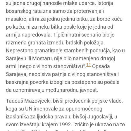
su jedna drugoj nanosile mlake udarce. Istorija
bosanskog rata zna samo za proterivanja i
masakre, ali ni za jednu jedinu bitku, za borbe kuću
po kuću, ni za neku bitku posle koje je jedna od
armija napredovala. Tipični ratni scenario bio je
razmena granata između brdskih položaja.
Neprestano granatiranje stambenih područja, kao u
Sarajevu ili Mostaru, nije bilo namenjeno drugoj
11
armiji nego civilnom stanovništvu“.
Opsada
Sarajeva, neopisiva patnja civilnog stanovništva i
beskrajne povorke izbeglica postepeno su počele
da uznemiravaju međunarodnu javnost.
Tadeuš Mazovjecki, bivši predsednik poljske vlade,
koga su UN imenovale za opunomoćenog
izaslanika za ljudska prava u bivšoj Jugoslaviji, u
svom izveštaju krajem 1992. izričito je ukazao na to