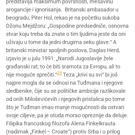
predstavlja maksimum površnosti, mešavinu
arogancije i ignorisanja. Britanski ambasador u
beogradu, Piter Hol, rekao je na početku sukoba
Džonu Mejdžoru: „Gospodine predsedniče, osnovna
stvar koju treba da znate o tim ljudima jeste da oni
uživaju u tome da jedni drugima seku glave.“ A
britanski ministar spoljnih poslova, Daglas Herd,
izjavio je u julu 1991: „Narodi Jugoslavije žele
građanski rat; to će biti sramota za Evropu, ali to
23
nije moguće sprečiti.“
Teza „krivi su svi“ bi još
najpre mogla da se odnosi na Tuđmana i njegove
sledbenike, čije su se političke ambicije razlikovale
od onih Miloševićevih i njegovih pristalica po tome
što je Tuđman imao manje mogućnosti da ostvari
svoje ciljeve, pa je otuda morao opreznije da deluje.
Filipika francuskog filozofa Alena Finkelkrauta
(nadimak „Finkel – Croate“) protiv Srba i u prilog