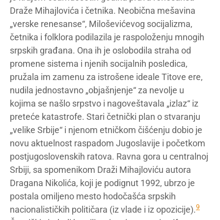
Draže Mihajlovića i četnika. Neobična mešavina
„verske renesanse“, Miloševićevog socijalizma,
četnika i folklora podilazila je raspoloženju mnogih
srpskih građana. Ona ih je oslobodila straha od
promene sistema i njenih socijalnih posledica,
pružala im zamenu za istrošene ideale Titove ere,
nudila jednostavno „objašnjenje“ za nevolje u
kojima se našlo srpstvo i nagoveštavala „izlaz“ iz
preteće katastrofe. Stari četnički plan o stvaranju
„velike Srbije“ i njenom etničkom čišćenju dobio je
novu aktuelnost raspadom Jugoslavije i početkom
postjugoslovenskih ratova. Ravna gora u centralnoj
Srbiji, sa spomenikom Draži Mihajloviću autora
Dragana Nikolića, koji je podignut 1992, ubrzo je
postala omiljeno mesto hodočašća srpskih
9
nacionalističkih političara (iz vlade i iz opozicije).