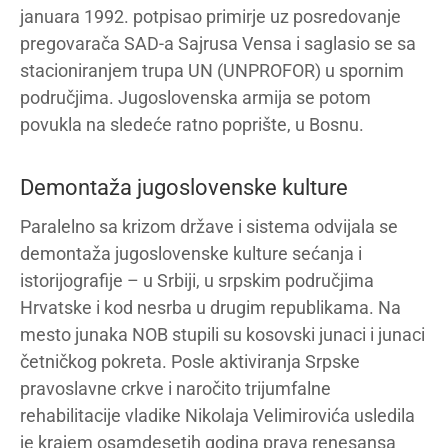
januara 1992. potpisao primirje uz posredovanje
pregovarača SAD-a Sajrusa Vensa i saglasio se sa
stacioniranjem trupa UN (UNPROFOR) u spornim
područjima. Jugoslovenska armija se potom
povukla na sledeće ratno poprište, u Bosnu.
Demontaža jugoslovenske kulture
Paralelno sa krizom države i sistema odvijala se
demontaža jugoslovenske kulture sećanja i
istorijografije – u Srbiji, u srpskim područjima
Hrvatske i kod nesrba u drugim republikama. Na
mesto junaka NOB stupili su kosovski junaci i junaci
četničkog pokreta. Posle aktiviranja Srpske
pravoslavne crkve i naročito trijumfalne
rehabilitacije vladike Nikolaja Velimirovića usledila
je krajem osamdesetih godina prava renesansa