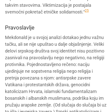
takvim stavovima. Viktimizacija je postajala
25
svemoćni pokretač etničke solidarnosti.“
Pravoslavlje
Mekdonald je u svojoj analizi dotakao jednu važnu
tačku, ali se nije upuštao u dalje objašnjenje. Veliki
delovi srpskog društva svoj identitet nisu pozitivno
zasnivali na pravoslavlju nego negativno, na religiji
protivnika. Pojednostavljeno rečeno: naciju
ujedinjuje ne sopstvena religija nego religija i
pretnja povezana s njom: antisrpske zavere
Vatikana i protestantskih država, genocidni
katolicizam Hrvata, islamski fundamentalizam
bosanskih i albanskih muslimana, podrška koju im
pružaju arapske zemlje. (Od slučaja do slučaja bi uz
to išla i jevrejska zavera.) Srpski antikatolicizam i