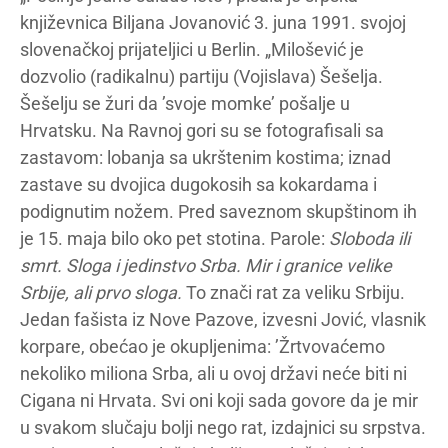
književnica Biljana Jovanović 3. juna 1991. svojoj
slovenačkoj prijateljici u Berlin. „Milošević je
dozvolio (radikalnu) partiju (Vojislava) Šešelja.
Šešelju se žuri da ’svoje momke’ pošalje u
Hrvatsku. Na Ravnoj gori su se fotografisali sa
zastavom: lobanja sa ukrštenim kostima; iznad
zastave su dvojica dugokosih sa kokardama i
podignutim nožem. Pred saveznom skupštinom ih
je 15. maja bilo oko pet stotina. Parole:
Sloboda ili
smrt. Sloga i jedinstvo Srba. Mir i granice velike
Srbije, ali prvo sloga.
To znači rat za veliku Srbiju.
Jedan fašista iz Nove Pazove, izvesni Jović, vlasnik
korpare, obećao je okupljenima: ’Žrtvovaćemo
nekoliko miliona Srba, ali u ovoj državi neće biti ni
Cigana ni Hrvata. Svi oni koji sada govore da je mir
u svakom slučaju bolji nego rat, izdajnici su srpstva.