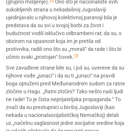
18
(grupno mišljenje).
Ono što je nacionaliste svih
sukobljenih strana u nekadašnoj Jugoslaviji
ujedinjavalo u njihovoj kolektivnoj paranoji bila je
predstava da su svi u svojoj borbi za život i
budućnost vodili isklučivo odbrambeni rat; da su, s
obzirom na opasnost koja im je pretila od
protivnika, radili ono što su „morali“ da rade i što bi
19
učinio svaki „pristojan“ čovek.
Sve zavađene strane bile su, i još su, uverene da su
njihove vođe „junaci“ i da su ti „junaci“ na pravdi
boga optuženi pred Međunarodnim sudom za ratne
zločine u Hagu. „Ratni zločini? Tako nešto naši ljudi
ne rade! To je čista neprijateljska propaganda.“ To
znači da su prestupnici u bivšoj Jugoslaviji (kao
nekada u nacionalsocijalističkoj Nemačkoj) delali
uz „načelnu saglasnost jedne socijalne sredine koja
je od njih očekivala da će preuzeti posao