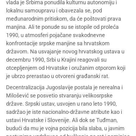
vlada je Srbima ponudila kulturnu autonomiju i
lokalnu samoupravu i obavezala se, pod
međunarodnim pritiskom, da će poštovati prava
manjina. Ali te ponude su se istopile od proleća
1990, u atmosferi pojačane svakodnevne
konfrontacije srpske manjine sa hrvatskom
državom. Na usvajanje novog hrvatskog ustava u
decembru 1990, Srbi u Krajini reagovali su
otcepljenjem od Hrvatske i oružanim otporom koji
je ubrzo prerastao u otvoreni građanski rat.
Decentralizacija Jugoslavije postala je nerealna i
Milošević se posvetio stvaranju velikosrpske
države. Srpski ustav, usvojen u rano leto 1990,
sadržao je iste nacionalno-državne atribute kao i
ustavi Hrvatske i Slovenije. Ali dok se Tuđman,
budući da mu je vojna pozicija bila slaba, u javnim