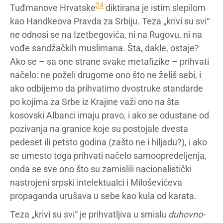
24
Tuđmanove Hrvatske
diktirana je istim slepilom
kao Handkeova Pravda za Srbiju. Teza „krivi su svi“
ne odnosi se na Izetbegovića, ni na Rugovu, ni na
vođe sandžačkih muslimana. Šta, dakle, ostaje?
Ako se – sa one strane svake metafizike – prihvati
načelo: ne poželi drugome ono što ne želiš sebi, i
ako odbijemo da prihvatimo dvostruke standarde
po kojima za Srbe iz Krajine važi ono na šta
kosovski Albanci imaju pravo, i ako se odustane od
pozivanja na granice koje su postojale dvesta
pedeset ili petsto godina (zašto ne i hiljadu?), i ako
se umesto toga prihvati načelo samoopredeljenja,
onda se sve ono što su zamislili nacionalistički
nastrojeni srpski intelektualci i Miloševićeva
propaganda urušava u sebe kao kula od karata.
Teza „krivi su svi“ je prihvatljiva u smislu
duhovno-