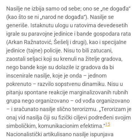
Nasilje ne izbija samo od sebe; ono se „ne događa“
(kao što se ni „narod ne događa“). Nasilje se
generiše. Istaknutu ulogu u ratovima devedesetih
igrale su paravojne jedinice i bande gospodara rata
(Arkan Ražnatović, Šešelj i drugi), kao i specijalne
jedinice (tajne) policije. Nisu to bili zatucani,
zaostali seljaci koji su krenuli na žitelje gradova,
nego bande koje su dolazile iz gradova da bi
inscenirale nasilje, koje je onda – jednom
pokrenuto – razvilo sopstvenu dinamiku. Nisu u
pitanju spontane reakcije marginalizovanih rubnih
grupa nego organizovano – od vođa organizovano
– i sračunato nasilje slično terorizmu. „Terorizam je
onaj vid nasilja čiji su fizički ciljevi podređeni svojim
15
simboličkim, komunikacionim efektima.“
Nacionalistički artikulisano nasilje ispunjava