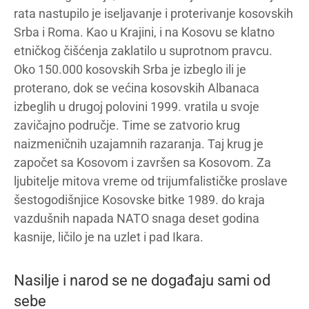
rata nastupilo je iseljavanje i proterivanje kosovskih
Srba i Roma. Kao u Krajini, i na Kosovu se klatno
etničkog čišćenja zaklatilo u suprotnom pravcu.
Oko 150.000 kosovskih Srba je izbeglo ili je
proterano, dok se većina kosovskih Albanaca
izbeglih u drugoj polovini 1999. vratila u svoje
zavičajno područje. Time se zatvorio krug
naizmeničnih uzajamnih razaranja. Taj krug je
započet sa Kosovom i završen sa Kosovom. Za
ljubitelje mitova vreme od trijumfalističke proslave
šestogodišnjice Kosovske bitke 1989. do kraja
vazdušnih napada NATO snaga deset godina
kasnije, ličilo je na uzlet i pad Ikara.
Nasilje i narod se ne događaju sami od
sebe