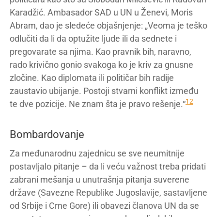
Karadžić. Ambasador SAD u UN u Ženevi, Moris
Abram, dao je sledeće objašnjenje: „Veoma je teško
odlučiti da li da optužite ljude ili da sednete i
pregovarate sa njima. Kao pravnik bih, naravno,
rado krivično gonio svakoga ko je kriv za gnusne
zločine. Kao diplomata ili političar bih radije
zaustavio ubijanje. Postoji stvarni konflikt između
12
te dve pozicije. Ne znam šta je pravo rešenje.“
Bombardovanje
Za međunarodnu zajednicu se sve neumitnije
postavljalo pitanje – da li veću važnost treba pridati
zabrani mešanja u unutrašnja pitanja suverene
države (Savezne Republike Jugoslavije, sastavljene
od Srbije i Crne Gore) ili obavezi članova UN da se