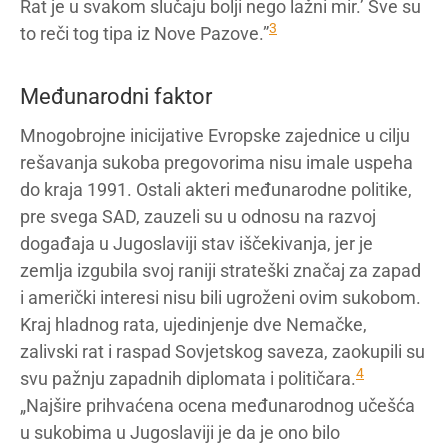
Rat je u svakom slučaju bolji nego lažni mir.’ Sve su
3
to reči tog tipa iz Nove Pazove.”
Međunarodni faktor
Mnogobrojne inicijative Evropske zajednice u cilju
rešavanja sukoba pregovorima nisu imale uspeha
do kraja 1991. Ostali akteri međunarodne politike,
pre svega SAD, zauzeli su u odnosu na razvoj
događaja u Jugoslaviji stav iščekivanja, jer je
zemlja izgubila svoj raniji strateški značaj za zapad
i američki interesi nisu bili ugroženi ovim sukobom.
Kraj hladnog rata, ujedinjenje dve Nemačke,
zalivski rat i raspad Sovjetskog saveza, zaokupili su
4
svu pažnju zapadnih diplomata i političara.
„Najšire prihvaćena ocena međunarodnog učešća
u sukobima u Jugoslaviji je da je ono bilo