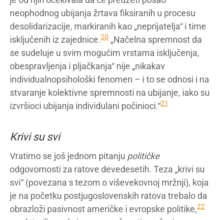
neophodnog ubijanja žrtava fiksiranih u procesu
desolidarizacije, markiranih kao „neprijatelja“ i time
20
isključenih iz zajednice.
„Načelna spremnost da
se sudeluje u svim mogućim vrstama isključenja,
obespravljenja i pljačkanja“ nije „nikakav
individualnopsihološki fenomen – i to se odnosi i na
stvaranje kolektivne spremnosti na ubijanje, iako su
21
izvršioci ubijanja individulani počinioci.“
Krivi su svi
Vratimo se još jednom pitanju
političke
odgovornosti za ratove devedesetih. Teza „krivi su
svi“ (povezana s tezom o viševekovnoj mržnji), koja
je na početku postjugoslovenskih ratova trebalo da
22
obrazloži pasivnost američke i evropske politike,