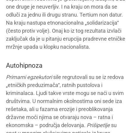
one druge je neuverljiv. I na kraju on mora da se
odluči za jednu ili drugu stranu. Tertium non datur.
Na kraju nastupa etnonacionalna „solidarizacija“
(često protiv volje). Onaj ko iz tog rezultata izvlači
zaključak da je u pitanju erupcija pradrevne etničke
mržnje upada u klopku nacionalista.
Autohipnoza
Primarni egzekutori
sile regrutovali su se iz redova
„etničkih preduzimača“, ratnih pustolova i
kriminalaca. Ljudi takve vrste mogu se naći u svim
društvima. U normalnim okolnostima oni sede iza
rešetaka, ali u fazama erozije i preoblikovanja
državne moći njima se otvaraju nova – ratna i
ekonomska – područja delovanja.
Prišipetlje
su