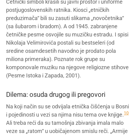
Četnički simboli krasili su javni prostor i uniforme
postjugoslovenskih ratnika. Kiosci „etničkih
preduzimača“ bili su zasuti slikama „novočetnika“
(sa šubarom i bradom). A od 1945. zabranjene
četničke pesme osvojile su muzičku estradu. I spisi
Nikolaja Velimirovića postali su bestseleri (od
sredine osamdesetih navodno je prodato pola
miliona primeraka). Poznate rok grupe su
komponovale muziku na njegove religiozne stihove
(Pesme Istoka i Zapada, 2001).
Dilema: osuda drugog ili pregovori
Na koji način su se odvijala etnička čišćenja u Bosni
10
i pojedinosti u vezi sa njima nisu tema ove knjige.
Ali treba reći da su tamošnja zbivanja imala malo
veze sa „ratom“ u uobičajenom smislu reči. „Armije