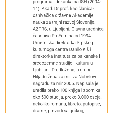
programa i dekanka na ISH (2004-
14). Akad. Dr prof. kao članica-
osnivačica državne Akademije
nauka za trajni razvoj Slovenije,
AZTRS, u Ljubljani. Glavna urednica
časopisa ProFemina od 1994.
Umetnička direktorka Srpskog
kulturnoga centra Danilo Kiš i
direktorka Instituta za balkanske i
sredozemne studije i kulturu u
Ljubljani. Predložena, u grupi
Hiljadu žena za mir, za Nobelovu
nagradu za mir 2005. Napisala je i
uredila preko 100 knjiga i zbornika,
oko 500 studija, preko 3.000 eseja,
nekoliko romana, libreto, putopise,
drame; prevodi sa grčkog,