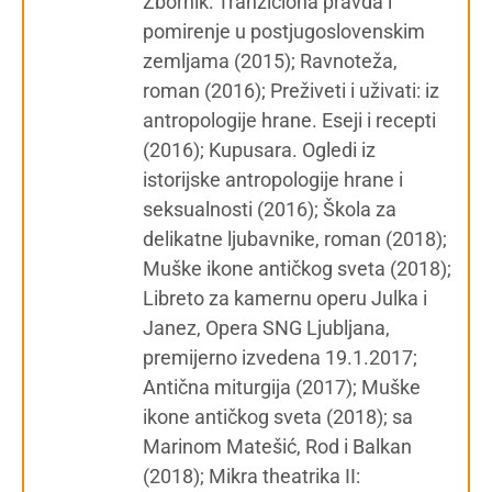
Zbornik: Tranziciona pravda i
pomirenje u postjugoslovenskim
zemljama (2015); Ravnoteža,
roman (2016); Preživeti i uživati: iz
antropologije hrane. Eseji i recepti
(2016); Kupusara. Ogledi iz
istorijske antropologije hrane i
seksualnosti (2016); Škola za
delikatne ljubavnike, roman (2018);
Muške ikone antičkog sveta (2018);
Libreto za kamernu operu Julka i
Janez, Opera SNG Ljubljana,
premijerno izvedena 19.1.2017;
Antična miturgija (2017); Muške
ikone antičkog sveta (2018); sa
Marinom Matešić, Rod i Balkan
(2018); Mikra theatrika II: