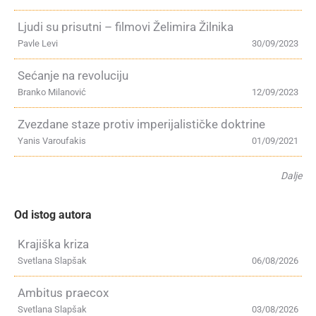
Ljudi su prisutni – filmovi Želimira Žilnika
Pavle Levi
30/09/2023
Sećanje na revoluciju
Branko Milanović
12/09/2023
Zvezdane staze protiv imperijalističke doktrine
Yanis Varoufakis
01/09/2021
Dalje
Od istog autora
Krajiška kriza
Svetlana Slapšak
06/08/2026
Ambitus praecox
Svetlana Slapšak
03/08/2026