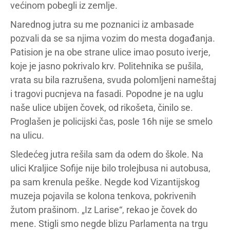
većinom pobegli iz zemlje.
Narednog jutra su me poznanici iz ambasade
pozvali da se sa njima vozim do mesta događanja.
Patision je na obe strane ulice imao posuto iverje,
koje je jasno pokrivalo krv. Politehnika se pušila,
vrata su bila razrušena, svuda polomljeni nameštaj
i tragovi pucnjeva na fasadi. Popodne je na uglu
naše ulice ubijen čovek, od rikošeta, činilo se.
Proglašen je policijski čas, posle 16h nije se smelo
na ulicu.
Sledećeg jutra rešila sam da odem do škole. Na
ulici Kraljice Sofije nije bilo trolejbusa ni autobusa,
pa sam krenula peške. Negde kod Vizantijskog
muzeja pojavila se kolona tenkova, pokrivenih
žutom prašinom. „Iz Larise“, rekao je čovek do
mene. Stigli smo negde blizu Parlamenta na trgu