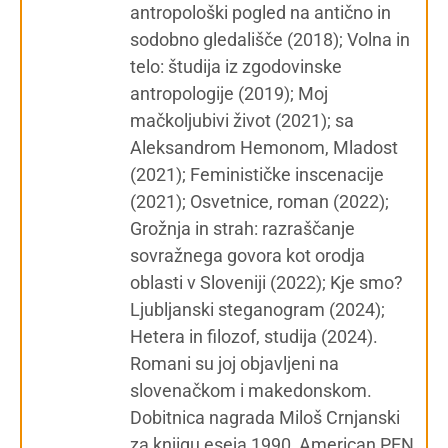
antropološki pogled na antično in
sodobno gledališče (2018); Volna in
telo: študija iz zgodovinske
antropologije (2019); Moj
mačkoljubivi život (2021); sa
Aleksandrom Hemonom, Mladost
(2021); Feminističke inscenacije
(2021); Osvetnice, roman (2022);
Grožnja in strah: razraščanje
sovražnega govora kot orodja
oblasti v Sloveniji (2022); Kje smo?
Ljubljanski steganogram (2024);
Hetera in filozof, studija (2024).
Romani su joj objavljeni na
slovenačkom i makedonskom.
Dobitnica nagrada Miloš Crnjanski
za knjigu eseja 1990, American PEN