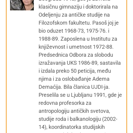
klasičnu gimnaziju i doktorirala na
Odeljenju za antičke studije na
Filozofskom fakultetu. Pasoš joj je
bio oduzet 1968-73, 1975-76. i
1988-89. Zaposlena u Institutu za
književnost i umetnost 1972-88.
Predsednica Odbora za slobodu
izražavanja UKS 1986-89, sastavila
i izdala preko 50 peticija, među
njima i za oslobađanje Adema
Demaćija. Bila članica UJDI-ja.
Preselila se u Ljubljanu 1991, gde je
redovna profesorka za
antropologiju antičkih svetova,
studije roda i balkanologiju (2002-
14), koordinatorka studijskih