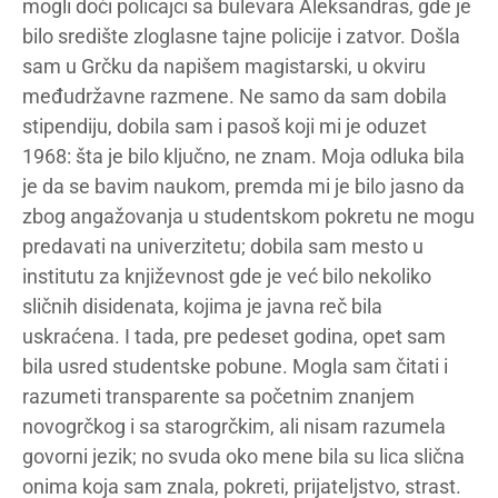
mogli doći policajci sa bulevara Aleksandras, gde je
bilo središte zloglasne tajne policije i zatvor. Došla
sam u Grčku da napišem magistarski, u okviru
međudržavne razmene. Ne samo da sam dobila
stipendiju, dobila sam i pasoš koji mi je oduzet
1968: šta je bilo ključno, ne znam. Moja odluka bila
je da se bavim naukom, premda mi je bilo jasno da
zbog angažovanja u studentskom pokretu ne mogu
predavati na univerzitetu; dobila sam mesto u
institutu za književnost gde je već bilo nekoliko
sličnih disidenata, kojima je javna reč bila
uskraćena. I tada, pre pedeset godina, opet sam
bila usred studentske pobune. Mogla sam čitati i
razumeti transparente sa početnim znanjem
novogrčkog i sa starogrčkim, ali nisam razumela
govorni jezik; no svuda oko mene bila su lica slična
onima koja sam znala, pokreti, prijateljstvo, strast.