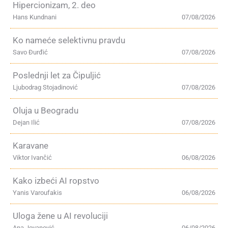
Hipercionizam, 2. deo
Hans Kundnani
07/08/2026
Ko nameće selektivnu pravdu
Savo Đurđić
07/08/2026
Poslednji let za Čipuljić
Ljubodrag Stojadinović
07/08/2026
Oluja u Beogradu
Dejan Ilić
07/08/2026
Karavane
Viktor Ivančić
06/08/2026
Kako izbeći AI ropstvo
Yanis Varoufakis
06/08/2026
Uloga žene u AI revoluciji
Ana Jovanović
06/08/2026