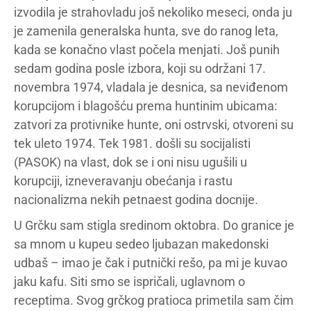
izvodila je strahovladu još nekoliko meseci, onda ju
je zamenila generalska hunta, sve do ranog leta,
kada se konačno vlast počela menjati. Još punih
sedam godina posle izbora, koji su održani 17.
novembra 1974, vladala je desnica, sa neviđenom
korupcijom i blagošću prema huntinim ubicama:
zatvori za protivnike hunte, oni ostrvski, otvoreni su
tek uleto 1974. Tek 1981. došli su socijalisti
(PASOK) na vlast, dok se i oni nisu ugušili u
korupciji, izneveravanju obećanja i rastu
nacionalizma nekih petnaest godina docnije.
U Grčku sam stigla sredinom oktobra. Do granice je
sa mnom u kupeu sedeo ljubazan makedonski
udbaš – imao je čak i putnički rešo, pa mi je kuvao
jaku kafu. Siti smo se ispričali, uglavnom o
receptima. Svog grčkog pratioca primetila sam čim