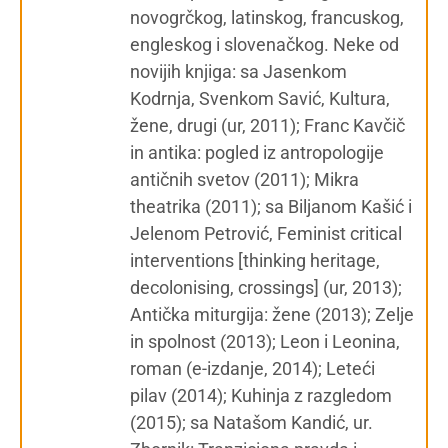
novogrčkog, latinskog, francuskog,
engleskog i slovenačkog. Neke od
novijih knjiga: sa Jasenkom
Kodrnja, Svenkom Savić, Kultura,
žene, drugi (ur, 2011); Franc Kavčič
in antika: pogled iz antropologije
antičnih svetov (2011); Mikra
theatrika (2011); sa Biljanom Kašić i
Jelenom Petrović, Feminist critical
interventions [thinking heritage,
decolonising, crossings] (ur, 2013);
Antička miturgija: žene (2013); Zelje
in spolnost (2013); Leon i Leonina,
roman (e-izdanje, 2014); Leteći
pilav (2014); Kuhinja z razgledom
(2015); sa Natašom Kandić, ur.