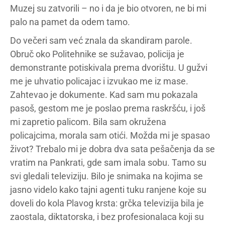
Muzej su zatvorili – no i da je bio otvoren, ne bi mi
palo na pamet da odem tamo.
Do večeri sam već znala da skandiram parole.
Obruč oko Politehnike se sužavao, policija je
demonstrante potiskivala prema dvorištu. U gužvi
me je uhvatio policajac i izvukao me iz mase.
Zahtevao je dokumente. Kad sam mu pokazala
pasoš, gestom me je poslao prema raskršću, i još
mi zapretio palicom. Bila sam okružena
policajcima, morala sam otići. Možda mi je spasao
život? Trebalo mi je dobra dva sata pešačenja da se
vratim na Pankrati, gde sam imala sobu. Tamo su
svi gledali televiziju. Bilo je snimaka na kojima se
jasno videlo kako tajni agenti tuku ranjene koje su
doveli do kola Plavog krsta: grčka televizija bila je
zaostala, diktatorska, i bez profesionalaca koji su