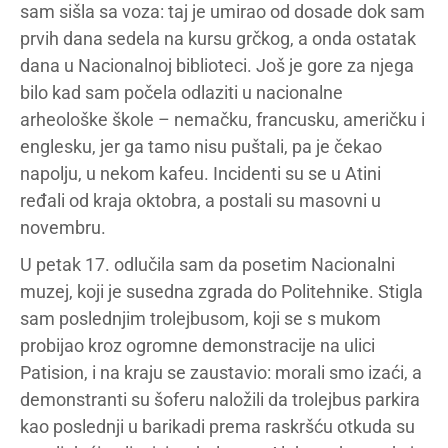
sam sišla sa voza: taj je umirao od dosade dok sam
prvih dana sedela na kursu grčkog, a onda ostatak
dana u Nacionalnoj biblioteci. Još je gore za njega
bilo kad sam počela odlaziti u nacionalne
arheološke škole – nemačku, francusku, američku i
englesku, jer ga tamo nisu puštali, pa je čekao
napolju, u nekom kafeu. Incidenti su se u Atini
ređali od kraja oktobra, a postali su masovni u
novembru.
U petak 17. odlučila sam da posetim Nacionalni
muzej, koji je susedna zgrada do Politehnike. Stigla
sam poslednjim trolejbusom, koji se s mukom
probijao kroz ogromne demonstracije na ulici
Patision, i na kraju se zaustavio: morali smo izaći, a
demonstranti su šoferu naložili da trolejbus parkira
kao poslednji u barikadi prema raskršću otkuda su