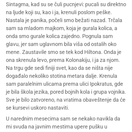
Sintagma, kad su se čuli pucnjevi: pucali su direktno
na ljude koji su, kao i ja, krenuli poslom peške.
Nastala je panika, počeli smo bežati nazad. Trčala
sam sa mladom majkom, koja je gurala kolica, a
onda smo gurale kolica zajedno. Pognula sam
glavu, jer sam uglavnom bila viša od ostalih oko
mene. Zaustavile smo se tek kod Hiltona. Onda je
ona skrenula levo, prema Kolonakiju, i ja za njom.
Na trgu gde sedi finiji svet, kao da se ništa nije
događalo nekoliko stotina metara dalje. Krenula
sam paralelnim ulicama prema ulici Ipokratus, gde
je bila škola jezika, pored bojnih kola i grupa vojnika.
Sve je bilo zatvoreno, na vratima obaveštenje da će
se kursevi uskoro nastaviti.
U narednim mesecima sam se nekako navikla da
mi svuda na javnim mestima upere pušku u