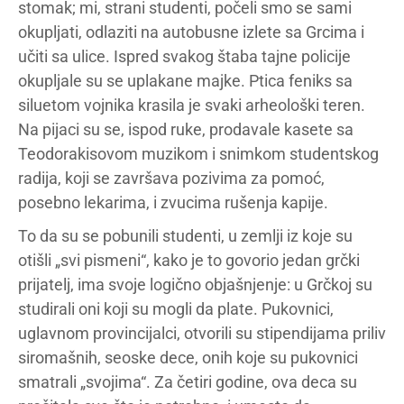
stomak; mi, strani studenti, počeli smo se sami
okupljati, odlaziti na autobusne izlete sa Grcima i
učiti sa ulice. Ispred svakog štaba tajne policije
okupljale su se uplakane majke. Ptica feniks sa
siluetom vojnika krasila je svaki arheološki teren.
Na pijaci su se, ispod ruke, prodavale kasete sa
Teodorakisovom muzikom i snimkom studentskog
radija, koji se završava pozivima za pomoć,
posebno lekarima, i zvucima rušenja kapije.
To da su se pobunili studenti, u zemlji iz koje su
otišli „svi pismeni“, kako je to govorio jedan grčki
prijatelj, ima svoje logično objašnjenje: u Grčkoj su
studirali oni koji su mogli da plate. Pukovnici,
uglavnom provincijalci, otvorili su stipendijama priliv
siromašnih, seoske dece, onih koje su pukovnici
smatrali „svojima“. Za četiri godine, ova deca su