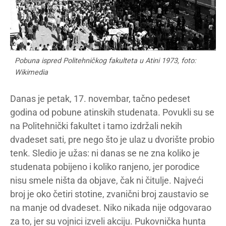
Pobuna ispred Politehničkog fakulteta u Atini 1973, foto:
Wikimedia
Danas je petak, 17. novembar, tačno pedeset
godina od pobune atinskih studenata. Povukli su se
na Politehnički fakultet i tamo izdržali nekih
dvadeset sati, pre nego što je ulaz u dvorište probio
tenk. Sledio je užas: ni danas se ne zna koliko je
studenata pobijeno i koliko ranjeno, jer porodice
nisu smele ništa da objave, čak ni čitulje. Najveći
broj je oko četiri stotine, zvanični broj zaustavio se
na manje od dvadeset. Niko nikada nije odgovarao
za to, jer su vojnici izveli akciju. Pukovnička hunta