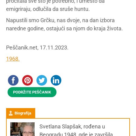
pročitala sve što je potrebno, i umesto da
emigriraju, odlučila da sruše huntu.
Napustili smo Grčku, nas dvoje, na dan izbora
naredne godine, ostajući sa njom do kraja života.
Peščanik.net, 17.11.2023.
1968.
PODRŽITE PEŠČANIK
Biografija
Svetlana Slapšak, rođena u
Beogradu 1948, gde je završila