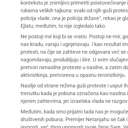
kontekstu je znimljivo primetiti poistovećivanj
rukama velikih tajkuna: svaki od njih guši protes
policija vlade, ona je policija države“, rekao j
Ejlatu; međutim, to nije izgledalo tako.
Ne postoji mir koji bi se vratio. Postoji ne-mir, g
nas kradu, varaju i ugnjetavaju. I kao rezultat 
protesti, na čije se zahteve ne odgovara već se
nagomilavaju, produbljuju i šire. U svim slučajevi
pretvori nenasilne proteste u nasilne, a zatim da 
aktivistkinja, pretvorena u opasnu teroristkinju.
Nasilje od strane režima guši proteste i usput i
trenutku kada je pobuna označena kao nasilna i
njenim zahtevima, jer izraelska vlada ne razgovar
Međutim, kada smo prijatni tada nas je moguće i
društvenih pobuna. Premijer Netanjahu se čak i 
javnosti, već zbog upornosti svoje žene Sare. Veli