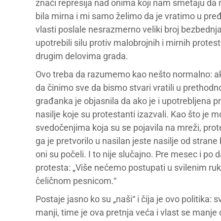
znači represija nad onima koji nam smetaju da ra
bila mirna i mi samo želimo da je vratimo u pređa
vlasti poslale nesrazmerno veliki broj bezbednjak
upotrebili silu protiv malobrojnih i mirnih protes
drugim delovima grada.
Ovo treba da razumemo kao nešto normalno: ako 
da činimo sve da bismo stvari vratili u pretho
građanka je objasnila da ako je i upotrebljena p
nasilje koje su protestanti izazvali. Kao što je
svedočenjima koja su se pojavila na mreži, prot
ga je pretvorilo u nasilan jeste nasilje od strane
oni su počeli. I to nije slučajno. Pre mesec i po d
protesta: „Više nećemo postupati u svilenim ru
čeličnom pesnicom.“
Postaje jasno ko su „naši“ i čija je ovo politika: s
manji, time je ova pretnja veća i vlast se manje