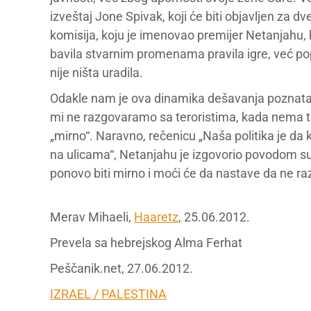
izveštaj Jone Spivak, koji će biti objavljen za dv
komisija, koju je imenovao premijer Netanjahu, 
bavila stvarnim promenama pravila igre, već pop
nije ništa uradila.
Odakle nam je ova dinamika dešavanja poznata? 
mi ne razgovaramo sa teroristima, kada nema 
„mirno“. Naravno, rečenicu „Naša politika je da
na ulicama“, Netanjahu je izgovorio povodom 
ponovo biti mirno i moći će da nastave da ne r
Merav Mihaeli,
Haaretz
, 25.06.2012.
Prevela sa hebrejskog Alma Ferhat
Peščanik.net, 27.06.2012.
IZRAEL / PALESTINA