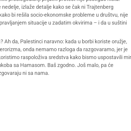
e nedelje, izlaže detalje kako se čak ni Trajtenberg
kako bi rešila socio-ekonomske probleme u društvu, nije
ravljanjem situacije u zadatim okvirima – i da u suštini
Ah da, Palestinci naravno: kada u borbi koriste oružje,
terorizma, onda nemamo razloga da razgovaramo, jer je
 koristimo raspoloživa sredstva kako bismo uspostavili mi
sukoba sa Hamasom. Baš zgodno. Još malo, pa će
azgovaraju ni sa nama.