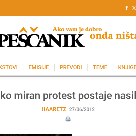
KSTOVI
EMISIJE
PREVODI
TEME
KNJIG
KSTOVI
EMISIJE
PREVODI
TEME
KNJIG
ko miran protest postaje nasi
HAARETZ
27/06/2012