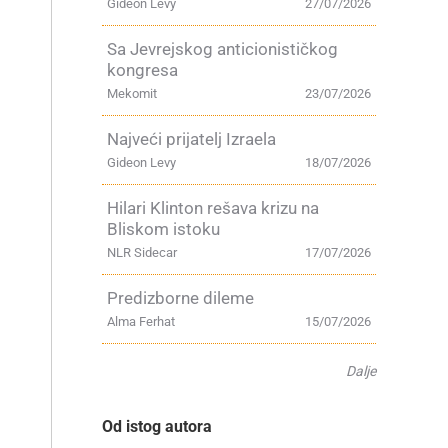
Gideon Levy
27/07/2026
Sa Jevrejskog anticionističkog
kongresa
Mekomit
23/07/2026
Najveći prijatelj Izraela
Gideon Levy
18/07/2026
Hilari Klinton rešava krizu na
Bliskom istoku
NLR Sidecar
17/07/2026
Predizborne dileme
Alma Ferhat
15/07/2026
Dalje
Od istog autora