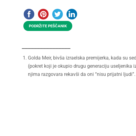
PODRŽITE PEŠČANIK
________________
Golda Meir, bivša izraelska premijerka, kada su seda
(pokret koji je okupio drugu generaciju useljenika i
njima razgovara rekavši da oni “nisu prijatni ljudi”.