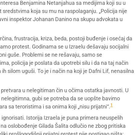
e interesa Benjamina Netanjahua sa medijima koji su u
t sredstvima koja su mu na raspolaganju. „Policija nije
e glavni inspektor Johanan Danino na skupu advokata u
orčina, frustracija, kriza, beda, postoji buđenje i osećaj da
imamo protest. Godinama se u Izraelu dešavaju socijalni
 oni guše. Problemi se ne rešavaju, samo se
ma, policija je poslata da upotrebi silu i da na taj način
ih silom uguši. To je i način na koji je Dafni Lif, nenasilna
h pretvara u nelegitiman čin u očima ostatka javnosti. U
 nelegitimna, gubi se potreba da se uopšte bavimo
1
a sa teroristima i sa onima koji „nisu prijatni“.
gnorisati. Istorija Izraela je puna primera neuspelih
na oslobođenje Gilada Šalita odlučio ne zbog pritiska
ki prošlogodišnji prijatni protest nije postigao ništa: