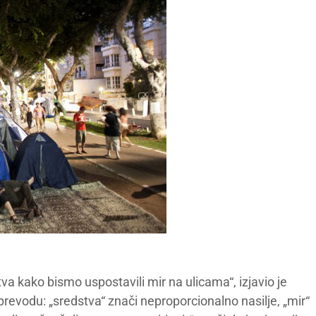
tva kako bismo uspostavili mir na ulicama“, izjavio je
prevodu: „sredstva“ znači neproporcionalno nasilje, „mir“