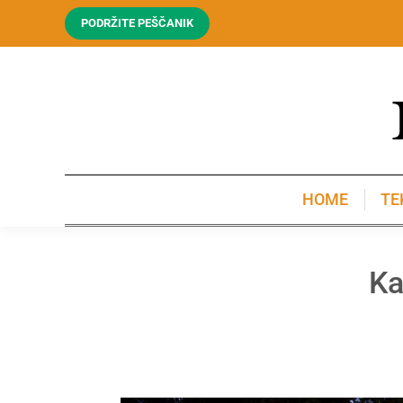
PODRŽITE PEŠČANIK
HOME
TE
HOME
TE
Ka