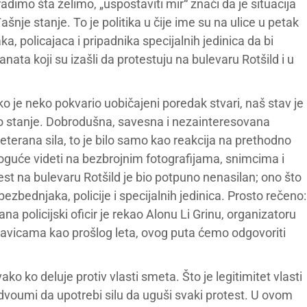
dimo šta želimo, „uspostaviti mir“ znači da je situacija
šnje stanje. To je politika u čije ime su na ulice u petak
a, policajaca i pripadnika specijalnih jedinica da bi
tanata koji su izašli da protestuju na bulevaru Rotšild i u
je neko pokvario uobičajeni poredak stvari, naš stav je
dno stanje. Dobrodušna, savesna i nezainteresovana
reterana sila, to je bilo samo kao reakcija na prethodno
 moguće videti na bezbrojnim fotografijama, snimcima i
est na bulevaru Rotšild je bio potpuno nenasilan; ono što
 bezbednjaka, policije i specijalnih jedinica. Prosto rečeno:
ana policijski oficir je rekao Alonu Li Grinu, organizatoru
kavicama kao prošlog leta, ovog puta ćemo odgovoriti
vako ko deluje protiv vlasti smeta. Što je legitimitet vlasti
 dvoumi da upotrebi silu da uguši svaki protest. U ovom