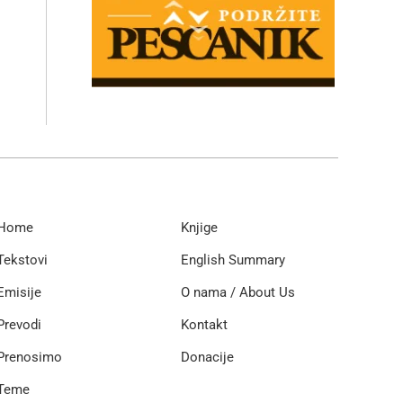
Home
Knjige
Tekstovi
English Summary
Emisije
O nama / About Us
Prevodi
Kontakt
Prenosimo
Donacije
Teme