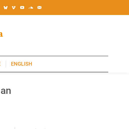
E
ENGLISH
E
ENGLISH
lan