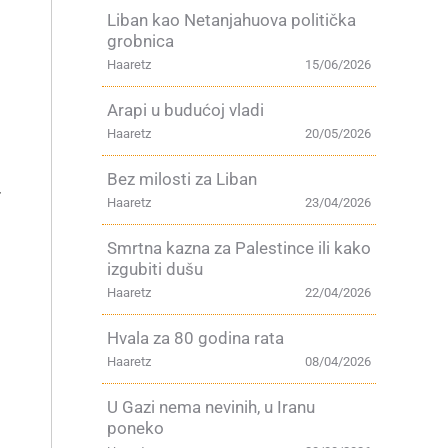
Liban kao Netanjahuova politička
grobnica
Haaretz
15/06/2026
Arapi u budućoj vladi
Haaretz
20/05/2026
Bez milosti za Liban
r
Haaretz
23/04/2026
Smrtna kazna za Palestince ili kako
izgubiti dušu
Haaretz
22/04/2026
Hvala za 80 godina rata
Haaretz
08/04/2026
U Gazi nema nevinih, u Iranu
poneko