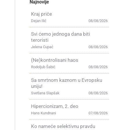
Najnovije
Kraj priče
Dejan Ilić
08/08/2026
Svi ćemo jednoga dana biti
teroristi
Jelena Cupać
08/08/2026
(Ne)kontrolisani haos
Rodoljub Šabić
08/08/2026
Sa smrtnom kaznom u Evropsku
uniju!
Svetlana Slapšak
08/08/2026
Hipercionizam, 2. deo
Hans Kundnani
07/08/2026
Ko nameće selektivnu pravdu