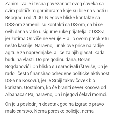
Zanimljiva je i tesna povezanost ovog čoveka sa
svim političkim garniturama koje su bile na vlasti u
Beogradu od 2000. Njegove bliske kontakte sa
DSS-om zamenili su kontakti sa DS-om, da bi se
ovih dana vratio u sigurne ruke prijatelja iz DSS-a,
jer žutima On više ne veruje – ali o ovom preokretu
nešto kasnije. Naravno, junak ove priče najradije
agituje za naprednjake, ali će za njih glasati kada
budu na vlasti. Do pre godinu dana, Goran
Bogdanović i On blisko su sarađivali (štaviše, On je
rado i često finansirao određene političke aktivnosti
DS-a na Kosovu), jer je Srbiji takav čovek bio
koristan. Uostalom, ko će braniti sever Kosova od
Albanaca? Pa, naravno, On i njegovi ćelavi momci.
On je u poslednjih desetak godina izgradio pravo
malo carstvo. Nema poreske policije, nema