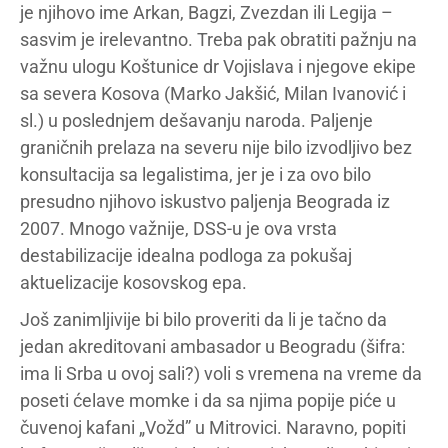
je njihovo ime Arkan, Bagzi, Zvezdan ili Legija –
sasvim je irelevantno. Treba pak obratiti pažnju na
važnu ulogu Koštunice dr Vojislava i njegove ekipe
sa severa Kosova (Marko Jakšić, Milan Ivanović i
sl.) u poslednjem dešavanju naroda. Paljenje
graničnih prelaza na severu nije bilo izvodljivo bez
konsultacija sa legalistima, jer je i za ovo bilo
presudno njihovo iskustvo paljenja Beograda iz
2007. Mnogo važnije, DSS-u je ova vrsta
destabilizacije idealna podloga za pokušaj
aktuelizacije kosovskog epa.
Još zanimljivije bi bilo proveriti da li je tačno da
jedan akreditovani ambasador u Beogradu (šifra:
ima li Srba u ovoj sali?) voli s vremena na vreme da
poseti ćelave momke i da sa njima popije piće u
čuvenoj kafani „Vožd” u Mitrovici. Naravno, popiti