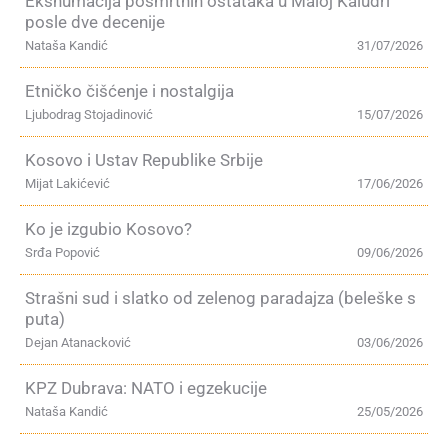
Ekshumacija posmrtnih ostataka u Maloj Kaludri
posle dve decenije
Nataša Kandić
31/07/2026
Etničko čišćenje i nostalgija
Ljubodrag Stojadinović
15/07/2026
Kosovo i Ustav Republike Srbije
Mijat Lakićević
17/06/2026
Ko je izgubio Kosovo?
Srđa Popović
09/06/2026
Strašni sud i slatko od zelenog paradajza (beleške s
puta)
Dejan Atanacković
03/06/2026
KPZ Dubrava: NATO i egzekucije
Nataša Kandić
25/05/2026