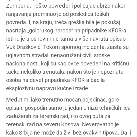
Zumberia. Teško povređeni policajac ubrzo nakon
ranjavanja preminuo je od posledica teških
povreda. I, na kraju, treća greška bila je pokušaj
nasrtaja „golorukog naroda“ na pripadnike KFOR-a.
Istinu je u osnovnim crtama u više navrata opisao
Vuk Drašković. Tokom spornog incidenta, zaista su
uglavnom stradali nenaoružani civili srpske
nacionalnosti, koji su kao ovce dovedeni na kritičnu
tačku nekoliko trenutaka nakon što je nepoznata
osoba na devet pripadnika KFOR-a bacila
eksplozivnu napravu kućne izrade.
Međutim, iako trenutno moćan pojedinac, gore
opisani gospodin samo je jedan u nizu tehničkih lica
zaduženih za terenski rad, i to ovog puta za
terenski rad na severu Kosova. Neverovatno je
kako Srbija ne može da živi bez ovakvih tipova. Da li