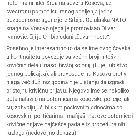
neformalni lider Srba na severu Kosova, uz
svestranu pomoć isturenog odeljenja jedne
bezbednosne agencije iz Srbije. Od ulaska NATO
snaga na Kosovo njega je promovisao Oliver
Ivanović, čiji je On bio odani „čuvar mosta“.
Posebno je interesantno to da se ime ovog čoveka
u kontinuitetu povezuje sa većim brojim teških
krivičnih dela u našoj bivšoj koloniji (tu je i ubistvo
jednog policajca), ali pravosuđe na Kosovu protiv
njega već duži niz godina nije u stanju da izgradi
pristojnu krivičnu prijavu. Njegovo ime se nekoliko
puta nalazilo na poternicama kosovske policije, ali
su, zahvaljujući bliskim poslovnim odnosima sa
kosovskim političarima i mafijašima, ove poternice i
krivične prijave najčešće padale iz proceduralnih
razloga (nedovoljno dokaza).