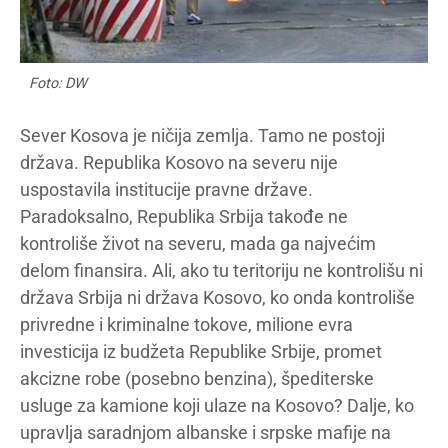
Foto: DW
Sever Kosova je ničija zemlja. Tamo ne postoji
država. Republika Kosovo na severu nije
uspostavila institucije pravne države.
Paradoksalno, Republika Srbija takođe ne
kontroliše život na severu, mada ga najvećim
delom finansira. Ali, ako tu teritoriju ne kontrolišu ni
država Srbija ni država Kosovo, ko onda kontroliše
privredne i kriminalne tokove, milione evra
investicija iz budžeta Republike Srbije, promet
akcizne robe (posebno benzina), špediterske
usluge za kamione koji ulaze na Kosovo? Dalje, ko
upravlja saradnjom albanske i srpske mafije na