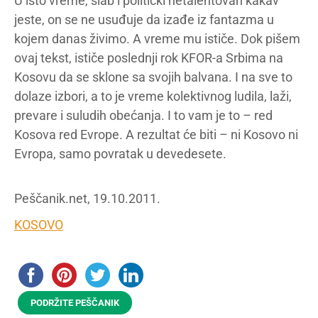
U isto vreme, slab i politički netalentovan kakav
jeste, on se ne usuđuje da izađe iz fantazma u
kojem danas živimo. A vreme mu ističe. Dok pišem
ovaj tekst, ističe poslednji rok KFOR-a Srbima na
Kosovu da se sklone sa svojih balvana. I na sve to
dolaze izbori, a to je vreme kolektivnog ludila, laži,
prevare i suludih obećanja. I to vam je to – red
Kosova red Evrope. A rezultat će biti – ni Kosovo ni
Evropa, samo povratak u devedesete.
Peščanik.net, 19.10.2011.
KOSOVO
PODRŽITE PEŠČANIK