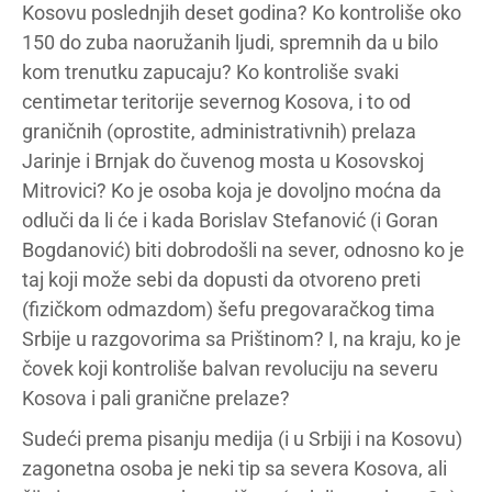
Kosovu poslednjih deset godina? Ko kontroliše oko
150 do zuba naoružanih ljudi, spremnih da u bilo
kom trenutku zapucaju? Ko kontroliše svaki
centimetar teritorije severnog Kosova, i to od
graničnih (oprostite, administrativnih) prelaza
Jarinje i Brnjak do čuvenog mosta u Kosovskoj
Mitrovici? Ko je osoba koja je dovoljno moćna da
odluči da li će i kada Borislav Stefanović (i Goran
Bogdanović) biti dobrodošli na sever, odnosno ko je
taj koji može sebi da dopusti da otvoreno preti
(fizičkom odmazdom) šefu pregovaračkog tima
Srbije u razgovorima sa Prištinom? I, na kraju, ko je
čovek koji kontroliše balvan revoluciju na severu
Kosova i pali granične prelaze?
Sudeći prema pisanju medija (i u Srbiji i na Kosovu)
zagonetna osoba je neki tip sa severa Kosova, ali