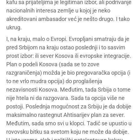
kafu sa prijateljima je legitiman izbor, ali podrivanje
nacionalnih interesa zemlje u kojoj je neko
akreditovani ambasador već je nešto drugo. I tako
ukrug.
I, na kraju, malo o Evropi. Evropljani smatraju da je
pred Srbijom na kraju ostao poslednji i to sasvim
prost izbor: ili sever Kosova ili evropske integracije.
Plan o podeli Kosova (sada se to zove
razgraničenja) možda je bio pregovaračka opcija (i
to ne vrlo mudra opcija) do proglašenja
nezavisnosti Kosova. Međutim, tada Srbija o tome
nije htela ni da razgovara. Sada ta opcija više ne
postoji. Poslednja mogućnost za Srbiju je da dobije
maksimalno rastegnut Ahtisarijev plan za sever.
Međutim, sada smo svi u klopci. Tadić se upustio u
rovovsku bitku sa svetom koju ne može da dobije.