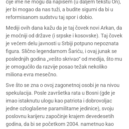
čije ime ne mogu da napišem (u daljem tekstu On),
jer bi mogao da nas tuži, a budite sigurni da bi u
reformisanom sudstvu taj spor i dobio.
Mediji ovih dana kažu da je taj čovek novi Arkan, da
je moćniji od države (i srpske i kosovske). Taj čovek
je većem delu javnosti u Srbiji potpuno nepoznata
figura. Slično legendarnom Šariću, i ovaj junak se
poslednjih godina „vešto skrivao“ od medija, što mu
je omogućilo da razvije posao težak nekoliko
miliona evra mesečno.
Sve što se zna o ovoj zagonetnoj osobi je na nivou
spekulacija. Posle završetka rata u Bosni (gde je
imao istaknutu ulogu kao patriota i dobrovoljac
jedne ozloglašene paramilitarne jedinice), svoju
poslovnu karijeru započinje krajem devedesetih
godina, da bi se početkom 2004. nametnuo kao