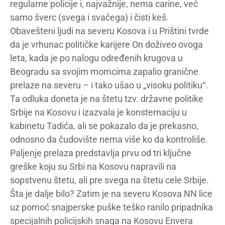
regularne policije i, najvažnije, nema carine, već
samo šverc (svega i svačega) i čisti keš.
Obavešteni ljudi na severu Kosova i u Prištini tvrde
da je vrhunac političke karijere On doživeo ovoga
leta, kada je po nalogu određenih krugova u
Beogradu sa svojim momcima zapalio granične
prelaze na severu – i tako ušao u „visoku politiku“.
Ta odluka doneta je na štetu tzv. državne politike
Srbije na Kosovu i izazvala je konsternaciju u
kabinetu Tadića, ali se pokazalo da je prekasno,
odnosno da čudovište nema više ko da kontroliše.
Paljenje prelaza predstavlja prvu od tri ključne
greške koju su Srbi na Kosovu napravili na
sopstvenu štetu, ali pre svega na štetu cele Srbije.
Šta je dalje bilo? Zatim je na severu Kosova NN lice
uz pomoć snajperske puške teško ranilo pripadnika
specijalnih policijskih snaga na Kosovu Envera