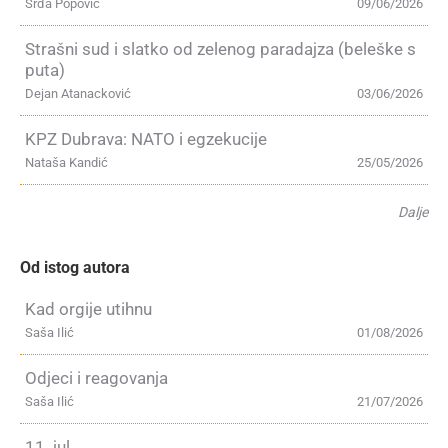
Srđa Popović
09/06/2026
Strašni sud i slatko od zelenog paradajza (beleške s
puta)
Dejan Atanacković
03/06/2026
KPZ Dubrava: NATO i egzekucije
Nataša Kandić
25/05/2026
Dalje
Od istog autora
Kad orgije utihnu
Saša Ilić
01/08/2026
Odjeci i reagovanja
Saša Ilić
21/07/2026
11. jul