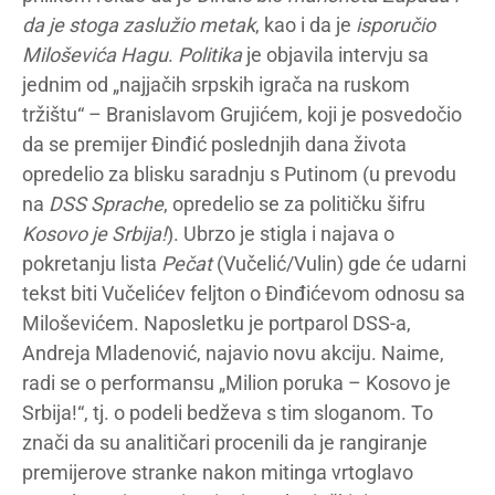
da je stoga zaslužio metak
, kao i da je
isporučio
Miloševića Hagu
.
Politika
je objavila intervju sa
jednim od „najjačih srpskih igrača na ruskom
tržištu“ – Branislavom Grujićem, koji je posvedočio
da se premijer Đinđić poslednjih dana života
opredelio za blisku saradnju s Putinom (u prevodu
na
DSS Sprache
, opredelio se za političku šifru
Kosovo je Srbija!
). Ubrzo je stigla i najava o
pokretanju lista
Pečat
(Vučelić/Vulin) gde će udarni
tekst biti Vučelićev feljton o Đinđićevom odnosu sa
Miloševićem. Naposletku je portparol DSS-a,
Andreja Mladenović, najavio novu akciju. Naime,
radi se o performansu „Milion poruka – Kosovo je
Srbija!“, tj. o podeli bedževa s tim sloganom. To
znači da su analitičari procenili da je rangiranje
premijerove stranke nakon mitinga vrtoglavo