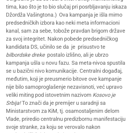
tima, kao što je to bio slučaj pri posrbljavanju iskaza
Džordža Vašingtona.) Ova kampanja je išla mimo
predsedničkih izbora kao neki meta informacioni
kanal, sam za sebe, tobože pravdan brigom države
za svoj integritet. Nakon pobede predsedničkog
kandidata DS, učinilo se da je prisustvo te
bilbordske dreke
postalo izlišno, ali je ubrzo
kampanja ušla u novu fazu. Sa meta-nivoa spustila
se u bazični nivo komunikacije. Centralni događaj,
međutim, koji je preusmerio bitove ove kampanje
nije bilo samoproglašenje nezavisnoti, već upravo
veliki miting pod istovetnim nazivom
Kosovo je
Srbija!
To znači da je premijer u saradnji sa
Ministarstvom za KiM, tj. osamostaljenim delom
Vlade, priredio centralnu predizbornu manifestaciju
svoje stranke, za koju se verovalo nakon