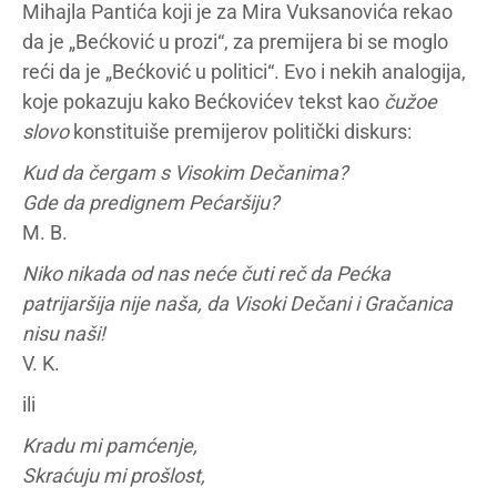
Mihajla Pantića koji je za Mira Vuksanovića rekao
da je „Bećković u prozi“, za premijera bi se moglo
reći da je „Bećković u politici“. Evo i nekih analogija,
koje pokazuju kako Bećkovićev tekst kao
čužoe
slovo
konstituiše premijerov politički diskurs:
Kud da čergam s Visokim Dečanima?
Gde da predignem Pećaršiju?
M. B.
Niko nikada od nas neće čuti reč da Pećka
patrijaršija nije naša, da Visoki Dečani i Gračanica
nisu naši!
V. K.
ili
Kradu mi pamćenje,
Skraćuju mi prošlost,