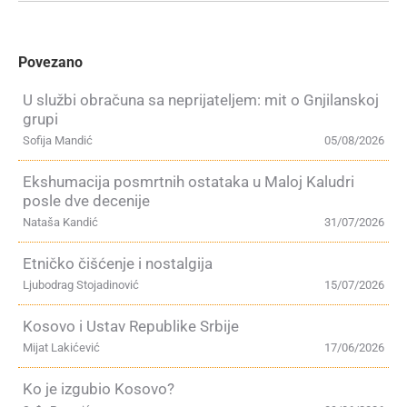
Povezano
U službi obračuna sa neprijateljem: mit o Gnjilanskoj
grupi
Sofija Mandić
05/08/2026
Ekshumacija posmrtnih ostataka u Maloj Kaludri
posle dve decenije
Nataša Kandić
31/07/2026
Etničko čišćenje i nostalgija
Ljubodrag Stojadinović
15/07/2026
Kosovo i Ustav Republike Srbije
Mijat Lakićević
17/06/2026
Ko je izgubio Kosovo?