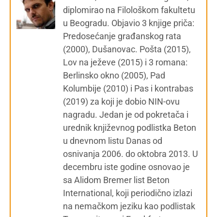
diplomirao na Filološkom fakultetu
u Beogradu. Objavio 3 knjige priča:
Predosećanje građanskog rata
(2000), Dušanovac. Pošta (2015),
Lov na ježeve (2015) i 3 romana:
Berlinsko okno (2005), Pad
Kolumbije (2010) i Pas i kontrabas
(2019) za koji je dobio NIN-ovu
nagradu. Jedan je od pokretača i
urednik književnog podlistka Beton
u dnevnom listu Danas od
osnivanja 2006. do oktobra 2013. U
decembru iste godine osnovao je
sa Alidom Bremer list Beton
International, koji periodično izlazi
na nemačkom jeziku kao podlistak