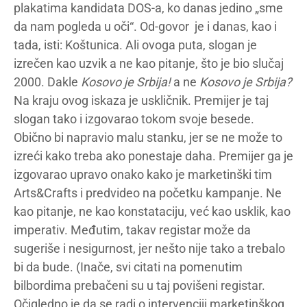
plakatima kandidata DOS-a, ko danas jedino „sme
da nam pogleda u oči“. Od-govor je i danas, kao i
tada, isti: Koštunica. Ali ovoga puta, slogan je
izrečen kao uzvik a ne kao pitanje, što je bio slučaj
2000. Dakle
Kosovo je Srbija!
a ne
Kosovo je Srbija?
Na kraju ovog iskaza je uskličnik. Premijer je taj
slogan tako i izgovarao tokom svoje besede.
Obično bi napravio malu stanku, jer se ne može to
izreći kako treba ako ponestaje daha. Premijer ga je
izgovarao upravo onako kako je marketinški tim
Arts&Crafts i predvideo na početku kampanje. Ne
kao pitanje, ne kao konstataciju, već kao usklik, kao
imperativ. Međutim, takav registar može da
sugeriše i nesigurnost, jer nešto nije tako a trebalo
bi da bude. (Inače, svi citati na pomenutim
bilbordima prebačeni su u taj povišeni registar.
Očigledno je da se radi o intervenciji marketinškog