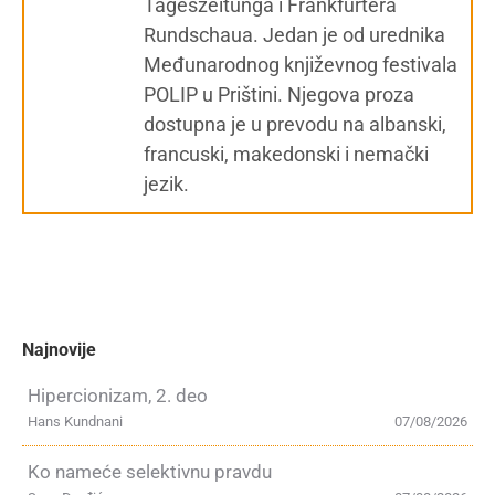
Tageszeitunga i Frankfurtera
Rundschaua. Jedan je od urednika
Međunarodnog književnog festivala
POLIP u Prištini. Njegova proza
dostupna je u prevodu na albanski,
francuski, makedonski i nemački
jezik.
Najnovije
Hipercionizam, 2. deo
Hans Kundnani
07/08/2026
Ko nameće selektivnu pravdu