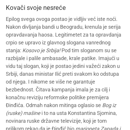
Kovači svoje nesreće
Epilog svega ovoga postao je vidljiv već iste noći.
Nakon divljanja bandi u Beogradu, krenula je serija
opravdavanja haosa. Legitimetet za ta opravdanja
crpio se upravo iz glavnog slogana vanrednog
stanja:
Kosovo je Srbija!
Pod tim sloganom su se
razbijale i palile ambasade, krale patike. Imajući u
vidu taj slogan, koji je postao jedini važeći zakon u
Srbiji, danas ministar Ilić preti svakom ko odstupa
od njega. I nikome se više ne garantuje
bezbednost. Čitava kampanja imala je za cilj i
konačnu reviziju reformske politike premijera
Đinđića. Odmah nakon mitinga oglasio se
Bog iz
(ruske) mašine
i to na usta Konstantina Sjomina,
novinara ruske državne televizije, koji je tom
prilikom rekao da je Đinđić bio
marioneta Zapada i