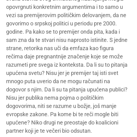
opovrgnuti konkretnim argumentima i to samo u
vezi sa premijerovim političkim delovanjem, da ne
govorimo o srpskoj politici u periodu pre 2000.
godine. Pa kako se to premijer onda pita, kada i
sam zna da te stvari nisu naprosto istinite. S jedne
strane, retorika nas uči da emfaza kao figura
rečima daje pregnantnije značenje koje se može
razumeti pre svega iz konteksta. Da li su to pitanja
upućena svetu? Nisu jer je premijer taj isti svet
mnogo puta uverio da ne mogu računati na
dogovor s njim. Da li su ta pitanja upućena publici?
Nisu jer publika nema pojma o političkim
dogovorima, niti se razume u božje, još manje
evropske zakone. Pa kome bi te reči mogle biti
upućene? Niko drugi ne preostaje do koalicioni
partner koji je te večeri bio odsutan.