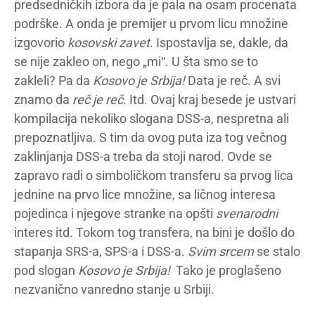
predsedničkih izbora da je pala na osam procenata
podrške. A onda je premijer u prvom licu množine
izgovorio
kosovski zavet
. Ispostavlja se, dakle, da
se nije zakleo on, nego „mi“. U šta smo se to
zakleli? Pa da
Kosovo je Srbija!
Data je reč. A svi
znamo da
reč je reč
. Itd. Ovaj kraj besede je ustvari
kompilacija nekoliko slogana DSS-a, nespretna ali
prepoznatljiva. S tim da ovog puta iza tog večnog
zaklinjanja DSS-a treba da stoji narod. Ovde se
zapravo radi o simboličkom transferu sa prvog lica
jednine na prvo lice množine, sa ličnog interesa
pojedinca i njegove stranke na opšti
svenarodni
interes itd. Tokom tog transfera, na bini je došlo do
stapanja SRS-a, SPS-a i DSS-a.
Svim srcem
se stalo
pod slogan
Kosovo je Srbija!
Tako je proglašeno
nezvanično vanredno stanje u Srbiji.