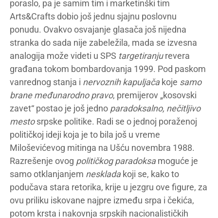
poraslo, pa je samim tim i marketinški tim
Arts&Crafts dobio još jednu sjajnu poslovnu
ponudu. Ovakvo osvajanje glasača još nijedna
stranka do sada nije zabeležila, mada se izvesna
analogija može videti u SPS
targetiranju
revera
građana tokom bombardovanja 1999. Pod paskom
vanrednog stanja i
nervoznih kapuljača
koje
samo
brane međunarodno pravo
, premijerov „kosovski
zavet“ postao je još jedno
paradoksalno, nečitljivo
mesto
srpske politike. Radi se o jednoj poraženoj
političkoj ideji koja je to bila još u vreme
Miloševićevog mitinga na Ušću novembra 1988.
Razrešenje ovog
političkog paradoksa
moguće je
samo otklanjanjem
nesklada
koji se, kako to
podučava stara retorika, krije u jezgru ove figure, za
ovu priliku iskovane najpre između srpa i čekića,
potom krsta i nakovnja srpskih nacionalističkih