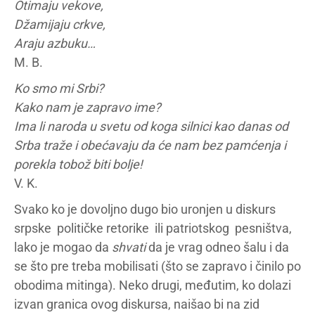
Otimaju vekove,
Džamijaju crkve,
Araju azbuku…
M. B.
Ko smo mi Srbi?
Kako nam je zapravo ime?
Ima li naroda u svetu od koga silnici kao danas od
Srba traže i obećavaju da će nam bez pamćenja i
porekla tobož biti bolje!
V. K.
Svako ko je dovoljno dugo bio uronjen u diskurs
srpske političke retorike ili patriotskog pesništva,
lako je mogao da
shvati
da je vrag odneo šalu i da
se što pre treba mobilisati (što se zapravo i činilo po
obodima mitinga). Neko drugi, međutim, ko dolazi
izvan granica ovog diskursa, naišao bi na zid