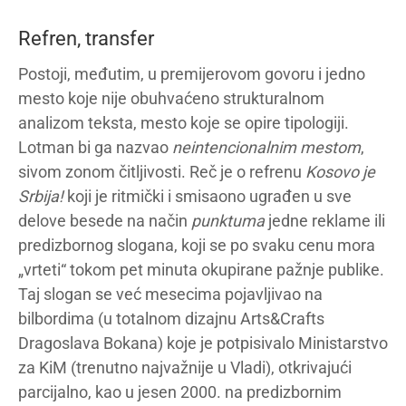
Refren, transfer
Postoji, međutim, u premijerovom govoru i jedno
mesto koje nije obuhvaćeno strukturalnom
analizom teksta, mesto koje se opire tipologiji.
Lotman bi ga nazvao
neintencionalnim mestom
,
sivom zonom čitljivosti. Reč je o refrenu
Kosovo je
Srbija!
koji je ritmički i smisaono ugrađen u sve
delove besede na način
punktuma
jedne reklame ili
predizbornog slogana, koji se po svaku cenu mora
„vrteti“ tokom pet minuta okupirane pažnje publike.
Taj slogan se već mesecima pojavljivao na
bilbordima (u totalnom dizajnu Arts&Crafts
Dragoslava Bokana) koje je potpisivalo Ministarstvo
za KiM (trenutno najvažnije u Vladi), otkrivajući
parcijalno, kao u jesen 2000. na predizbornim