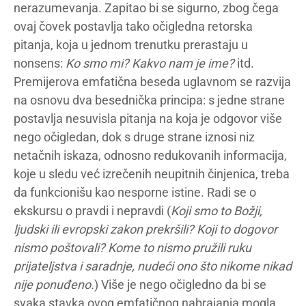
nerazumevanja. Zapitao bi se sigurno, zbog čega
ovaj čovek postavlja tako očigledna retorska
pitanja, koja u jednom trenutku prerastaju u
nonsens:
Ko smo mi? Kakvo nam je ime?
itd.
Premijerova emfatična beseda uglavnom se razvija
na osnovu dva besednička principa: s jedne strane
postavlja nesuvisla pitanja na koja je odgovor više
nego očigledan, dok s druge strane iznosi niz
netačnih iskaza, odnosno redukovanih informacija,
koje u sledu već izrečenih neupitnih činjenica, treba
da funkcionišu kao nesporne istine. Radi se o
ekskursu o pravdi i nepravdi (
Koji smo to Božji,
ljudski ili evropski zakon prekršili? Koji to dogovor
nismo poštovali? Kome to nismo pružili ruku
prijateljstva i saradnje, nudeći ono što nikome nikad
nije ponuđeno.
) Više je nego očigledno da bi se
svaka stavka ovog emfatičnog nabrajanja mogla