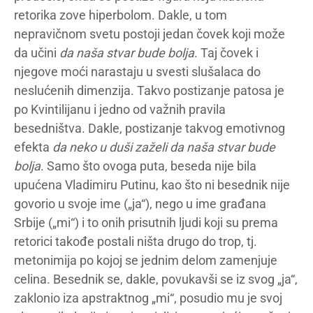
retorika zove hiperbolom. Dakle, u tom
nepravičnom svetu postoji jedan čovek koji može
da učini
da naša stvar bude bolja
. Taj čovek i
njegove moći narastaju u svesti slušalaca do
neslućenih dimenzija. Takvo postizanje patosa je
po Kvintilijanu i jedno od važnih pravila
besedništva. Dakle, postizanje takvog emotivnog
efekta
da neko u duši zaželi da naša stvar bude
bolja
. Samo što ovoga puta, beseda nije bila
upućena Vladimiru Putinu, kao što ni besednik nije
govorio u svoje ime („ja“), nego u ime građana
Srbije („mi“) i to onih prisutnih ljudi koji su prema
retorici takođe postali ništa drugo do trop, tj.
metonimija po kojoj se jednim delom zamenjuje
celina. Besednik se, dakle, povukavši se iz svog „ja“,
zaklonio iza apstraktnog „mi“, posudio mu je svoj