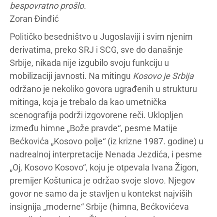
bespovratno prošlo.
Zoran Đinđić
Političko besedništvo u Jugoslaviji i svim njenim
derivatima, preko SRJ i SCG, sve do današnje
Srbije, nikada nije izgubilo svoju funkciju u
mobilizaciji javnosti. Na mitingu
Kosovo je Srbija
održano je nekoliko govora ugrađenih u strukturu
mitinga, koja je trebalo da kao umetnička
scenografija podrži izgovorene reči. Uklopljen
između himne „Bože pravde“, pesme Matije
Bećkovića „Kosovo polje“ (iz krizne 1987. godine) u
nadrealnoj interpretacije Nenada Jezdića, i pesme
„Oj, Kosovo Kosovo“, koju je otpevala Ivana Žigon,
premijer Koštunica je održao svoje slovo. Njegov
govor ne samo da je stavljen u kontekst najviših
insignija „moderne“ Srbije (himna, Bećkovićeva