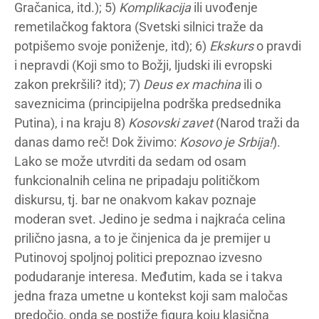
Gračanica, itd.); 5)
Komplikacija
ili uvođenje
remetilačkog faktora (Svetski silnici traže da
potpišemo svoje poniženje, itd); 6)
Ekskurs
o pravdi
i nepravdi (Koji smo to Božji, ljudski ili evropski
zakon prekršili? itd); 7)
Deus ex machina
ili o
saveznicima (principijelna podrška predsednika
Putina), i na kraju 8)
Kosovski zavet
(Narod traži da
danas damo reč! Dok živimo:
Kosovo je Srbija!
).
Lako se može utvrditi da sedam od osam
funkcionalnih celina ne pripadaju političkom
diskursu, tj. bar ne onakvom kakav poznaje
moderan svet. Jedino je sedma i najkraća celina
prilično jasna, a to je činjenica da je premijer u
Putinovoj spoljnoj politici prepoznao izvesno
podudaranje interesa. Međutim, kada se i takva
jedna fraza umetne u kontekst koji sam maločas
predočio, onda se postiže figura koju klasična