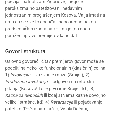
poezija i patriotizam Žigonove), nego je
paroksizmalno patetizovan i nedavnim
jednostranim proglašenjem Kosova. Valja imati na
umu da se sve to događa i neposredno nakon
predsedničkih izbora na kojima je (do nogu)
poražen upravo premijerov kandidat.
Govor i struktura
Uslovno govoreći, čitav premijerov govor može se
podeliti na nekoliko funkcionalnih (klasičnih) celina:
1)
Invokacija
ili zazivanje muze (Srbijo!); 2)
Produžena invokacija
ili odgovori na retorska
pitanja (Kosovo! To je prvo ime Srbije, itd.); 3)
Kazna za neposluh
ili izdaju (Nema kazne dovoljno
velike i strašne, itd); 4)
Retardacija
ili pojačavanje
patetike (Pećka patrijaršija, Visoki Dečani,