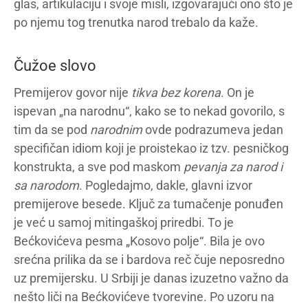
glas, artikulaciju i svoje misli, izgovarajući ono što je
po njemu tog trenutka narod trebalo da kaže.
Čužoe slovo
Premijerov govor nije
tikva bez korena
. On je
ispevan „na narodnu“, kako se to nekad govorilo, s
tim da se pod
narodnim
ovde podrazumeva jedan
specifičan idiom koji je proistekao iz tzv. pesničkog
konstrukta, a sve pod maskom
pevanja za narod i
sa narodom
. Pogledajmo, dakle, glavni izvor
premijerove besede. Ključ za tumačenje ponuđen
je već u samoj mitingaškoj priredbi. To je
Bećkovićeva pesma „Kosovo polje“. Bila je ovo
srećna prilika da se i bardova reč čuje neposredno
uz premijersku. U Srbiji je danas izuzetno važno da
nešto liči na Bećkovićeve tvorevine. Po uzoru na