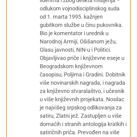
liderima i zbog delikta mišljenja –
odlukom vojnodisciplinskog suda
od 1. marta 1995. kažnjen
gubitkom službe u činu pukovnika.
Bio je komentator i urednik u
Narodnoj Armiji, Ošišanom ježu,
Glasu javnosti, NIN-u i Politici.
Objavljivao priče i književne eseje u
Beogradskom književnom
časopisu, Poljima i Gradini. Dobitnik
više novinarskih nagrada, i nagrada
za književno stvaralaštvo, i učesnik
u više književnih projekata. Nosilac
je najvišeg srpskog odlikovanja za
satiru, Zlatni jež. Zastupljen u više
domaćih i stranih antologija kratkih i
satiričnih priča. Prevođen na više