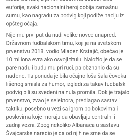
euforije, svaki nacionalni heroj dobija zamašnu
sumu, kao nagradu za podvig koji podiže naciju iz
opšteg očaja.
Nije mu prvi put da nudi velike novce unapred.
Državnom fudbalskom timu, koji je na svetskom
prvenstvu 2018. vodio Mladen Krstajić, obećao je
10 miliona evra ako osvoji titulu. Naložio je da se
pare nađu i budu mu pri ruci, pa obznanio da su
nađene. Ta ponuda je bila očajno loša šala čoveka
lišenog smisla za humor, izgledi za takav fudbalski
podvig bili su svedeni na nula promila. Dok je trajalo
prvenstvo, zvao je selektora, predlagao sastav i
taktiku, posebno u vezi sa igrom po bokovima i
poslovima koje moraju da obavljaju centralni i
zadnji vezni. Zbog nekoliko Albanaca u sastavu
Švajcarske naredio je da od njih ne sme da se