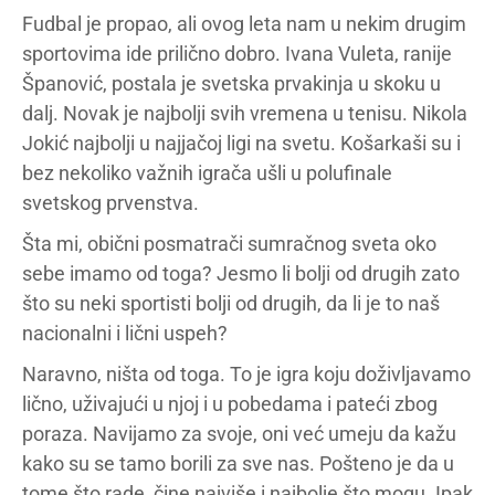
Fudbal je propao, ali ovog leta nam u nekim drugim
sportovima ide prilično dobro. Ivana Vuleta, ranije
Španović, postala je svetska prvakinja u skoku u
dalj. Novak je najbolji svih vremena u tenisu. Nikola
Jokić najbolji u najjačoj ligi na svetu. Košarkaši su i
bez nekoliko važnih igrača ušli u polufinale
svetskog prvenstva.
Šta mi, obični posmatrači sumračnog sveta oko
sebe imamo od toga? Jesmo li bolji od drugih zato
što su neki sportisti bolji od drugih, da li je to naš
nacionalni i lični uspeh?
Naravno, ništa od toga. To je igra koju doživljavamo
lično, uživajući u njoj i u pobedama i pateći zbog
poraza. Navijamo za svoje, oni već umeju da kažu
kako su se tamo borili za sve nas. Pošteno je da u
tome što rade, čine najviše i najbolje što mogu. Ipak