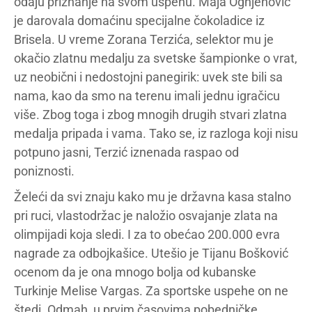
odaju priznanje na svom uspehu. Maja Ognjenović
je darovala domaćinu specijalne čokoladice iz
Brisela. U vreme Zorana Terzića, selektor mu je
okačio zlatnu medalju za svetske šampionke o vrat,
uz neobični i nedostojni panegirik: uvek ste bili sa
nama, kao da smo na terenu imali jednu igračicu
više. Zbog toga i zbog mnogih drugih stvari zlatna
medalja pripada i vama. Tako se, iz razloga koji nisu
potpuno jasni, Terzić iznenada raspao od
poniznosti.
Želeći da svi znaju kako mu je državna kasa stalno
pri ruci, vlastodržac je naložio osvajanje zlata na
olimpijadi koja sledi. I za to obećao 200.000 evra
nagrade za odbojkašice. Utešio je Tijanu Bošković
ocenom da je ona mnogo bolja od kubanske
Turkinje Melise Vargas. Za sportske uspehe on ne
štedi. Odmah, u prvim časovima pobedničke