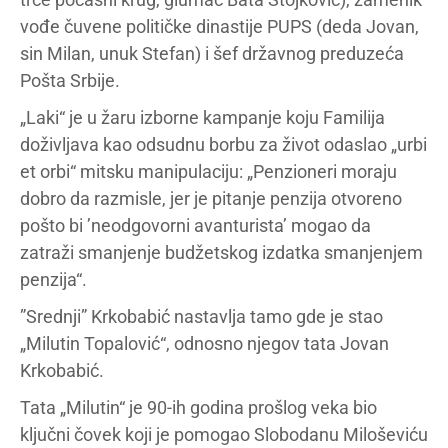
vođe čuvene političke dinastije PUPS (deda Jovan,
sin Milan, unuk Stefan) i šef državnog preduzeća
Pošta Srbije.
„Laki“ je u žaru izborne kampanje koju Familija
doživljava kao odsudnu borbu za život odaslao „urbi
et orbi“ mitsku manipulaciju: „Penzioneri moraju
dobro da razmisle, jer je pitanje penzija otvoreno
pošto bi ’neodgovorni avanturista’ mogao da
zatraži smanjenje budžetskog izdatka smanjenjem
penzija“.
”Srednji” Krkobabić nastavlja tamo gde je stao
„Milutin Topalović“, odnosno njegov tata Jovan
Krkobabić.
Tata „Milutin“ je 90-ih godina prošlog veka bio
ključni čovek koji je pomogao Slobodanu Miloševiću