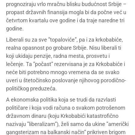
prognoziraju vrlo mračnu blisku budućnost Srbije –
propast državnih finansija mogla bi da počne već u
četvrtom kvartalu ove godine i da traje naredne tri
godine.
Liberali su za sve ”topaloviće”, pa i za krkobabiće,
realna opasnost po grobare Srbije. Nisu liberali ti
koji ukidaju penzije, radna mesta, prosvetu i
lečenje. Ta ”počast” rezervisana je za Krkobabiće i
neće biti potrebno mnogo vremena da se svako
uveri u štetočinsko poslovanje njihovog porodično-
političkog preduzeća.
A ekonomska politika koja se trudi da razvlasti
političare i koja vodi računa o svakom potrošenom
državnom dinaru (koju Krkobabići katastrofično
nazivaju ”liberalizam”), želi samo da ukine ”američki
gangsterizam na balkanski način” prikriven brigom