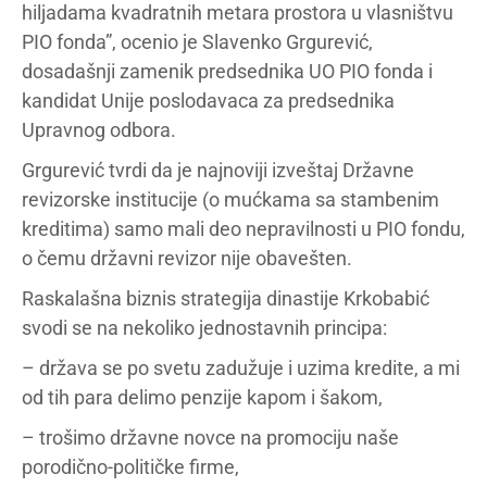
hiljadama kvadratnih metara prostora u vlasništvu
PIO fonda”, ocenio je Slavenko Grgurević,
dosadašnji zamenik predsednika UO PIO fonda i
kandidat Unije poslodavaca za predsednika
Upravnog odbora.
Grgurević tvrdi da je najnoviji izveštaj Državne
revizorske institucije (o mućkama sa stambenim
kreditima) samo mali deo nepravilnosti u PIO fondu,
o čemu državni revizor nije obavešten.
Raskalašna biznis strategija dinastije Krkobabić
svodi se na nekoliko jednostavnih principa:
– država se po svetu zadužuje i uzima kredite, a mi
od tih para delimo penzije kapom i šakom,
– trošimo državne novce na promociju naše
porodično-političke firme,