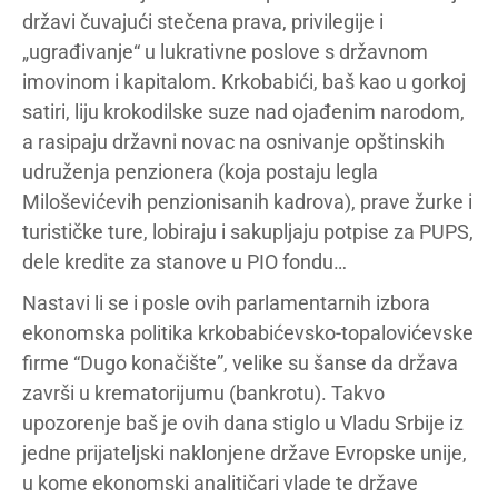
državi čuvajući stečena prava, privilegije i
„ugrađivanje“ u lukrativne poslove s državnom
imovinom i kapitalom. Krkobabići, baš kao u gorkoj
satiri, liju krokodilske suze nad ojađenim narodom,
a rasipaju državni novac na osnivanje opštinskih
udruženja penzionera (koja postaju legla
Miloševićevih penzionisanih kadrova), prave žurke i
turističke ture, lobiraju i sakupljaju potpise za PUPS,
dele kredite za stanove u PIO fondu…
Nastavi li se i posle ovih parlamentarnih izbora
ekonomska politika krkobabićevsko-topalovićevske
firme “Dugo konačište”, velike su šanse da država
završi u krematorijumu (bankrotu). Takvo
upozorenje baš je ovih dana stiglo u Vladu Srbije iz
jedne prijateljski naklonjene države Evropske unije,
u kome ekonomski analitičari vlade te države