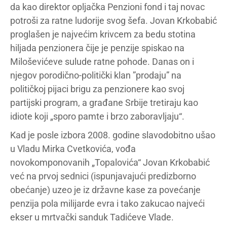
da kao direktor opljačka Penzioni fond i taj novac
potroši za ratne ludorije svog šefa. Jovan Krkobabić
proglašen je najvećim krivcem za bedu stotina
hiljada penzionera čije je penzije spiskao na
Miloševićeve sulude ratne pohode. Danas on i
njegov porodično-politički klan ”prodaju” na
političkoj pijaci brigu za penzionere kao svoj
partijski program, a građane Srbije tretiraju kao
idiote koji „sporo pamte i brzo zaboravljaju“.
Kad je posle izbora 2008. godine slavodobitno ušao
u Vladu Mirka Cvetkovića, vođa
novokomponovanih „Topalovića“ Jovan Krkobabić
već na prvoj sednici (ispunjavajući predizborno
obećanje) uzeo je iz državne kase za povećanje
penzija pola milijarde evra i tako zakucao najveći
ekser u mrtvački sanduk Tadićeve Vlade.