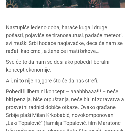
Nastupiće ledeno doba, haraće kuga i druge
pošasti, pojaviće se tiranosaurusi, padaće meteori,
svi muški Srbi hodaće naglavačke, deca će nam se
rađati kao crnci, a žene će imati brkove…
Sve će to da nam se desi ako pobedi liberalni
koncept ekonomije.
Ali, ni to nije najgore što će da nas strefi.
Pobedi li liberalni koncept – aaahhhaaa!!! – neće
biti penzija, biće otpuštanja, neće biti ni zdravstva a
prosvetni radnici dobiće otkaze. Ovako građane
Srbije plaši Milan Krkobabić, novokomponovani
„Laki Topalović“ (familija Topalović, film Maratonci
trče počasni krug, glumac Bata Stojković), zamenik