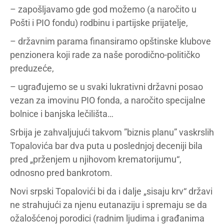
– zapošljavamo gde god možemo (a naročito u
Pošti i PIO fondu) rodbinu i partijske prijatelje,
– državnim parama finansiramo opštinske klubove
penzionera koji rade za naše porodično-političko
preduzeće,
– ugrađujemo se u svaki lukrativni državni posao
vezan za imovinu PIO fonda, a naročito specijalne
bolnice i banjska lečilišta…
Srbija je zahvaljujući takvom ”biznis planu” vaskrslih
Topalovića bar dva puta u poslednjoj deceniji bila
pred „prženjem u njihovom krematorijumu“,
odnosno pred bankrotom.
Novi srpski Topalovići bi da i dalje „sisaju krv“ državi
ne strahujući za njenu eutanaziju i spremaju se da
ožalošćenoj porodici (radnim ljudima i građanima