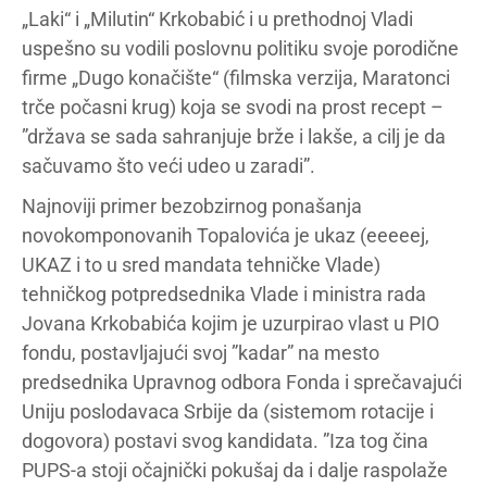
„Laki“ i „Milutin“ Krkobabić i u prethodnoj Vladi
uspešno su vodili poslovnu politiku svoje porodične
firme „Dugo konačište“ (filmska verzija, Maratonci
trče počasni krug) koja se svodi na prost recept –
”država se sada sahranjuje brže i lakše, a cilj je da
sačuvamo što veći udeo u zaradi”.
Najnoviji primer bezobzirnog ponašanja
novokomponovanih Topalovića je ukaz (eeeeej,
UKAZ i to u sred mandata tehničke Vlade)
tehničkog potpredsednika Vlade i ministra rada
Jovana Krkobabića kojim je uzurpirao vlast u PIO
fondu, postavljajući svoj ”kadar” na mesto
predsednika Upravnog odbora Fonda i sprečavajući
Uniju poslodavaca Srbije da (sistemom rotacije i
dogovora) postavi svog kandidata. ”Iza tog čina
PUPS-a stoji očajnički pokušaj da i dalje raspolaže