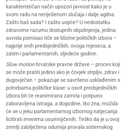
karakterističan način upozori javnost kako je u
svom radu na neriješenom slučaja i dalje agilna.
Zašto baš sada? I zašto uopće? U nedostatku
zdravome razumu dostupnih objašnjenja, jedina
suvisla pomisao tiče se blizine političkih izbora –
najprije onih predsjedničkih, ovoga mjeseca, a
zatim i parlamentarnih, sljedeće godine.
Slow
motion
hrvatske pravne države – proces koji
se može pratiti jedino ako je čovjek strpljiv, zdrav i
dugovječan – pokazuje se savršeno usklađenim s
potrebama političke klase: u osvit predsjedničkih
izbora bit će reanimirana zamrla i potpuno
zaboravljena istraga, a dogodine, tko zna, možda
će se u jeku parlamentarnog izbornog natjecanja
licitirati imenima osumnjičenih. Teško da je u ovoj
zemlji zabilježena odurnija provala sistemskog