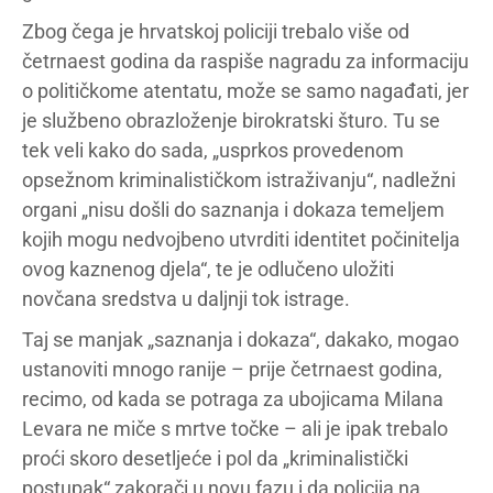
Zbog čega je hrvatskoj policiji trebalo više od
četrnaest godina da raspiše nagradu za informaciju
o političkome atentatu, može se samo nagađati, jer
je službeno obrazloženje birokratski šturo. Tu se
tek veli kako do sada, „usprkos provedenom
opsežnom kriminalističkom istraživanju“, nadležni
organi „nisu došli do saznanja i dokaza temeljem
kojih mogu nedvojbeno utvrditi identitet počinitelja
ovog kaznenog djela“, te je odlučeno uložiti
novčana sredstva u daljnji tok istrage.
Taj se manjak „saznanja i dokaza“, dakako, mogao
ustanoviti mnogo ranije – prije četrnaest godina,
recimo, od kada se potraga za ubojicama Milana
Levara ne miče s mrtve točke – ali je ipak trebalo
proći skoro desetljeće i pol da „kriminalistički
postupak“ zakorači u novu fazu i da policija na