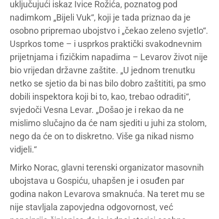
uključujući iskaz Ivice Rožića, poznatog pod
nadimkom „Bijeli Vuk“, koji je tada priznao da je
osobno pripremao ubojstvo i „čekao zeleno svjetlo“.
Usprkos tome – i usprkos praktički svakodnevnim
prijetnjama i fizičkim napadima – Levarov život nije
bio vrijedan državne zaštite. „U jednom trenutku
netko se sjetio da bi nas bilo dobro zaštititi, pa smo
dobili inspektora koji bi to, kao, trebao odraditi“,
svjedoči Vesna Levar. „Došao je i rekao da ne
mislimo slučajno da će nam sjediti u juhi za stolom,
nego da će on to diskretno. Više ga nikad nismo
vidjeli.“
Mirko Norac, glavni terenski organizator masovnih
ubojstava u Gospiću, uhapšen je i osuđen par
godina nakon Levarova smaknuća. Na teret mu se
nije stavljala zapovjedna odgovornost, već