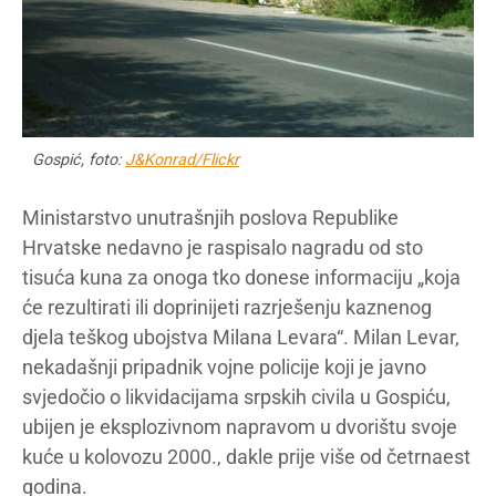
Gospić, foto:
J&Konrad/Flickr
Ministarstvo unutrašnjih poslova Republike
Hrvatske nedavno je raspisalo nagradu od sto
tisuća kuna za onoga tko donese informaciju „koja
će rezultirati ili doprinijeti razrješenju kaznenog
djela teškog ubojstva Milana Levara“. Milan Levar,
nekadašnji pripadnik vojne policije koji je javno
svjedočio o likvidacijama srpskih civila u Gospiću,
ubijen je eksplozivnom napravom u dvorištu svoje
kuće u kolovozu 2000., dakle prije više od četrnaest
godina.