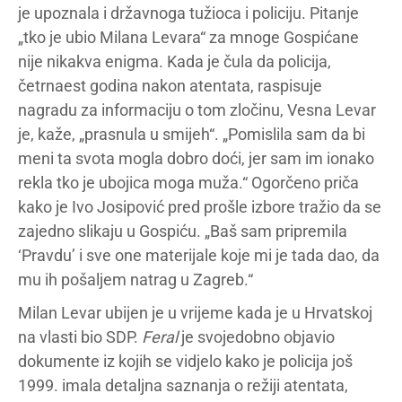
je upoznala i državnoga tužioca i policiju. Pitanje
„tko je ubio Milana Levara“ za mnoge Gospićane
nije nikakva enigma. Kada je čula da policija,
četrnaest godina nakon atentata, raspisuje
nagradu za informaciju o tom zločinu, Vesna Levar
je, kaže, „prasnula u smijeh“. „Pomislila sam da bi
meni ta svota mogla dobro doći, jer sam im ionako
rekla tko je ubojica moga muža.“ Ogorčeno priča
kako je Ivo Josipović pred prošle izbore tražio da se
zajedno slikaju u Gospiću. „Baš sam pripremila
‘Pravdu’ i sve one materijale koje mi je tada dao, da
mu ih pošaljem natrag u Zagreb.“
Milan Levar ubijen je u vrijeme kada je u Hrvatskoj
na vlasti bio SDP.
Feral
je svojedobno objavio
dokumente iz kojih se vidjelo kako je policija još
1999. imala detaljna saznanja o režiji atentata,