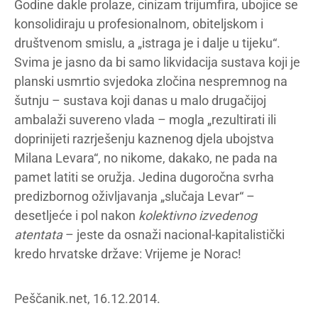
Godine dakle prolaze, cinizam trijumfira, ubojice se
konsolidiraju u profesionalnom, obiteljskom i
društvenom smislu, a „istraga je i dalje u tijeku“.
Svima je jasno da bi samo likvidacija sustava koji je
planski usmrtio svjedoka zločina nespremnog na
šutnju – sustava koji danas u malo drugačijoj
ambalaži suvereno vlada – mogla „rezultirati ili
doprinijeti razrješenju kaznenog djela ubojstva
Milana Levara“, no nikome, dakako, ne pada na
pamet latiti se oružja. Jedina dugoročna svrha
predizbornog oživljavanja „slučaja Levar“ –
desetljeće i pol nakon
kolektivno izvedenog
atentata
– jeste da osnaži nacional-kapitalistički
kredo hrvatske države: Vrijeme je Norac!
Peščanik.net, 16.12.2014.