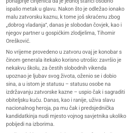
ponajprije činjenica da je jednoj starici osobno
ispalio metak u glavu. Nakon što je odležao ionako
malu zatvorsku kaznu, k tome još skraćenu zbog
„dobrog vladanja“, danas je slobodan čovjek, kao i
njegov partner u gospićkim zlodjelima, Tihomir
Orešković.
No vrijeme provedeno u zatvoru ovaj je konobar s
činom generala itekako korisno utrošio: završio je
nekakvu školu, za čestih slobodnih vikenda
upoznao je ljubav svog života, oženio se i dobio
sina, a u istom je statusu – statusu osobe na
izdržavanju zatvorske kazne – uspio čak i sagraditi
obiteljsku kuću. Danas, kao i ranije, uživa slavu
nacionalnog heroja, pa mu čak i predsjednička
kandidatkinja nudi mjesto vojnog savjetnika ukoliko
pobijedi na izborima.