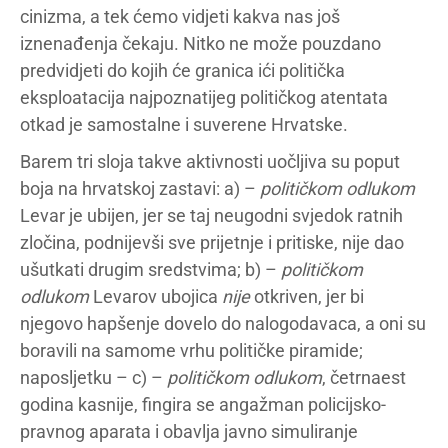
cinizma, a tek ćemo vidjeti kakva nas još
iznenađenja čekaju. Nitko ne može pouzdano
predvidjeti do kojih će granica ići politička
eksploatacija najpoznatijeg političkog atentata
otkad je samostalne i suverene Hrvatske.
Barem tri sloja takve aktivnosti uočljiva su poput
boja na hrvatskoj zastavi: a) –
političkom
odlukom
Levar je ubijen, jer se taj neugodni svjedok ratnih
zločina, podnijevši sve prijetnje i pritiske, nije dao
ušutkati drugim sredstvima; b) –
političkom
odlukom
Levarov ubojica
nije
otkriven, jer bi
njegovo hapšenje dovelo do nalogodavaca, a oni su
boravili na samome vrhu političke piramide;
naposljetku – c) –
političkom
odlukom
, četrnaest
godina kasnije, fingira se angažman policijsko-
pravnog aparata i obavlja javno simuliranje