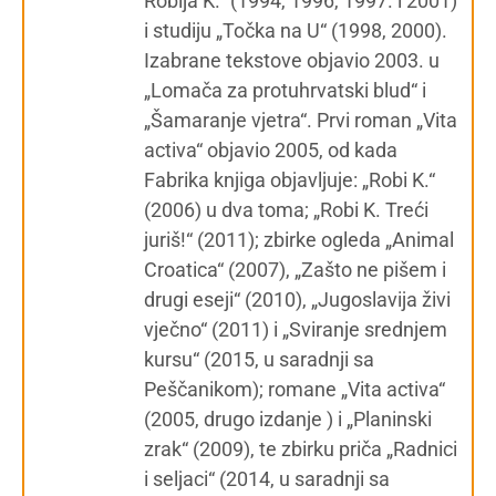
Robija K.“ (1994, 1996, 1997. i 2001)
i studiju „Točka na U“ (1998, 2000).
Izabrane tekstove objavio 2003. u
„Lomača za protuhrvatski blud“ i
„Šamaranje vjetra“. Prvi roman „Vita
activa“ objavio 2005, od kada
Fabrika knjiga objavljuje: „Robi K.“
(2006) u dva toma; „Robi K. Treći
juriš!“ (2011); zbirke ogleda „Animal
Croatica“ (2007), „Zašto ne pišem i
drugi eseji“ (2010), „Jugoslavija živi
vječno“ (2011) i „Sviranje srednjem
kursu“ (2015, u saradnji sa
Peščanikom); romane „Vita activa“
(2005, drugo izdanje ) i „Planinski
zrak“ (2009), te zbirku priča „Radnici
i seljaci“ (2014, u saradnji sa