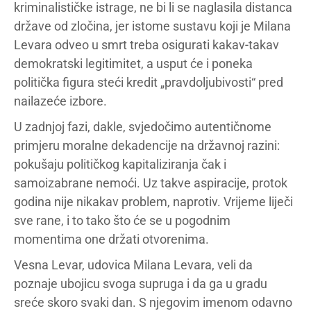
kriminalističke istrage, ne bi li se naglasila distanca
države od zločina, jer istome sustavu koji je Milana
Levara odveo u smrt treba osigurati kakav-takav
demokratski legitimitet, a usput će i poneka
politička figura steći kredit „pravdoljubivosti“ pred
nailazeće izbore.
U zadnjoj fazi, dakle, svjedočimo autentičnome
primjeru moralne dekadencije na državnoj razini:
pokušaju političkog kapitaliziranja čak i
samoizabrane nemoći. Uz takve aspiracije, protok
godina nije nikakav problem, naprotiv. Vrijeme liječi
sve rane, i to tako što će se u pogodnim
momentima one držati otvorenima.
Vesna Levar, udovica Milana Levara, veli da
poznaje ubojicu svoga supruga i da ga u gradu
sreće skoro svaki dan. S njegovim imenom odavno