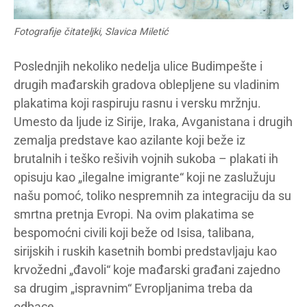
Fotografije čitateljki, Slavica Miletić
Poslednjih nekoliko nedelja ulice Budimpešte i
drugih mađarskih gradova oblepljene su vladinim
plakatima koji raspiruju rasnu i versku mržnju.
Umesto da ljude iz Sirije, Iraka, Avganistana i drugih
zemalja predstave kao azilante koji beže iz
brutalnih i teško rešivih vojnih sukoba – plakati ih
opisuju kao „ilegalne imigrante“ koji ne zaslužuju
našu pomoć, toliko nespremnih za integraciju da su
smrtna pretnja Evropi. Na ovim plakatima se
bespomoćni civili koji beže od Isisa, talibana,
sirijskih i ruskih kasetnih bombi predstavljaju kao
krvožedni „đavoli“ koje mađarski građani zajedno
sa drugim „ispravnim“ Evropljanima treba da
odbace.