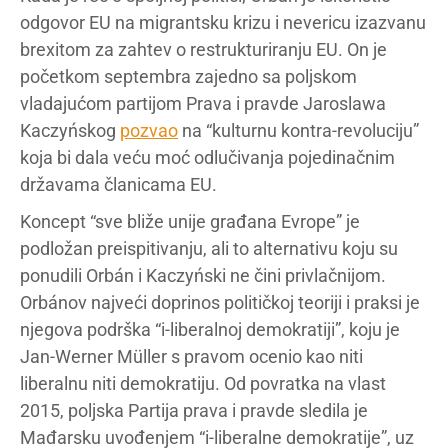
odgovor EU na migrantsku krizu i nevericu izazvanu
brexitom za zahtev o restrukturiranju EU. On je
početkom septembra zajedno sa poljskom
vladajućom partijom Prava i pravde Jaroslawa
Kaczyńskog
pozvao
na “kulturnu kontra-revoluciju”
koja bi dala veću moć odlučivanja pojedinačnim
državama članicama EU.
Koncept “sve bliže unije građana Evrope” je
podložan preispitivanju, ali to alternativu koju su
ponudili Orbán i Kaczyński ne čini privlačnijom.
Orbánov najveći doprinos političkoj teoriji i praksi je
njegova podrška “i-liberalnoj demokratiji”, koju je
Jan-Werner Müller s pravom ocenio kao niti
liberalnu niti demokratiju. Od povratka na vlast
2015, poljska Partija prava i pravde sledila je
Mađarsku uvođenjem “i-liberalne demokratije”, uz