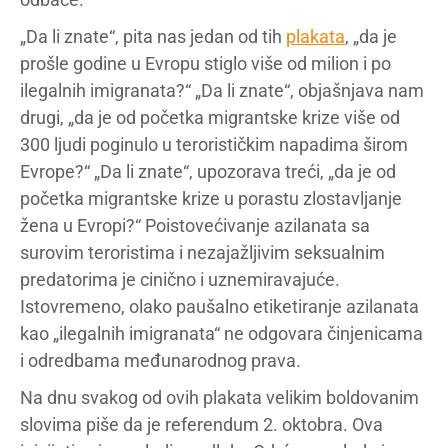
„Da li znate“, pita nas jedan od tih
plakata
, „da je
prošle godine u Evropu stiglo više od milion i po
ilegalnih imigranata?“ „Da li znate“, objašnjava nam
drugi, „da je od početka migrantske krize više od
300 ljudi poginulo u terorističkim napadima širom
Evrope?“ „Da li znate“, upozorava treći, „da je od
početka migrantske krize u porastu zlostavljanje
žena u Evropi?“ Poistovećivanje azilanata sa
surovim teroristima i nezajažljivim seksualnim
predatorima je cinično i uznemiravajuće.
Istovremeno, olako paušalno etiketiranje azilanata
kao „ilegalnih imigranata“ ne odgovara činjenicama
i odredbama međunarodnog prava.
Na dnu svakog od ovih plakata velikim boldovanim
slovima piše da je referendum 2. oktobra. Ova