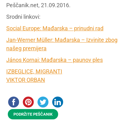
Peščanik.net, 21.09.2016.
Srodni linkovi:
Social Europe: Mađarska – prinudni rad
Jan-Werner Müller: Mađarska – Izvinite zbog
našeg premijera
János Kornai: Mađarska – paunov ples
IZBEGLICE, MIGRANTI
VIKTOR ORBAN
PODRŽITE PEŠČANIK