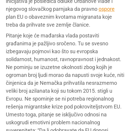
inicijativa je posledica odluke Orbánove vlade i
njegovog slovačkog parnjaka da pravno
ospore
plan EU o obaveznim kvotama migranata koje
treba da prihvate sve zemlje članice.
Pitanje koje će mađarska vlada postaviti
građanima je pažljivo sročeno. Tu se svesno
izbegavaju pojmovi kao što su evropska
solidarnost, humanost, ravnopravnost i jednakost.
Ne pominju se izuzetne okolnosti zbog kojih je
ogroman broj ljudi morao da napusti svoje kuće, niti
činjenica da je Nemačka prihvatila nesrazmerno
veliki broj azilanata koji su tokom 2015. stigli u
Evropu. Ne spominje se ni potreba regionalnog
rešenja migrantske krize pod pokroviteljstvom EU.
Umesto toga, pitanje se isključivo odnosi na
uskogrudi emotivni problem nacionalnog
suvereniteta: “Da li odobravate da EU donosi