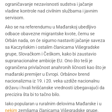
ograničavanje nezavisnosti sudstva i jačanje
vladine kontrole nad civilnim službama i javnim
servisom.
Ako se na referendumu u Mađarskoj ubedljivo
odbace obavezne migrantske kvote, čemu se
Orbán nada, on će sigurno nastaviti jačanje saveza
sa Kaczyńskim i ostalim članicama Višegradske
grupe, Slovačkom i Češkom, kako bi zaustavio
supranacionalne ambicije EU. Ono što teši je
ograničena privlačnost anahronih ličnosti kao što je
mađarski premijer u Evropi. Orbánov brend
nacionalizma iz 19. i 20. veka uzdiže nacionalnu
državu i hvali hrišćanske vrednosti izbegavajući da
precizira šta bi to tačno bilo.
Iako popularan u ruralnim delovima Mađarske i u
nekim
zemljama članicama Višegradske grupe,