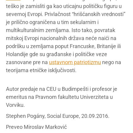
teško je zamisliti ga kao uticajnu političku figuru u
severnoj Evropi. Privlačnost “hrišćanskih vrednosti”
je prilično ograničena u tim sekularnim i
multikulturalnim zemljama. Isto tako, povratak
mitskoj Evropi nacionalnih država neće naići na
podršku u zemljama poput Francuske, Britanije ili
Holandije gde su građanske i političke veze
zasnovane pre na
ustavnom patriotizmu
nego na
teorijama etničke isključivosti.
Autor predaje na CEU u Budimpešti i profesor je
emeritus na Pravnom fakultetu Univerziteta u
Vorviku.
Stephen Pogány, Social Europe, 20.09.2016.
Preveo Miroslav Marković