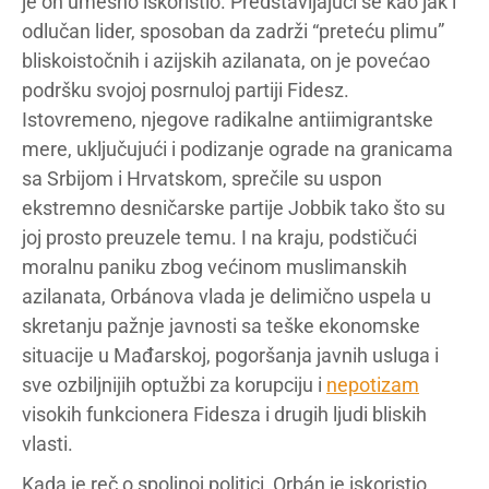
je on umešno iskoristio. Predstavljajući se kao jak i
odlučan lider, sposoban da zadrži “preteću plimu”
bliskoistočnih i azijskih azilanata, on je povećao
podršku svojoj posrnuloj partiji Fidesz.
Istovremeno, njegove radikalne antiimigrantske
mere, uključujući i podizanje ograde na granicama
sa Srbijom i Hrvatskom, sprečile su uspon
ekstremno desničarske partije Jobbik tako što su
joj prosto preuzele temu. I na kraju, podstičući
moralnu paniku zbog većinom muslimanskih
azilanata, Orbánova vlada je delimično uspela u
skretanju pažnje javnosti sa teške ekonomske
situacije u Mađarskoj, pogoršanja javnih usluga i
sve ozbiljnijih optužbi za korupciju i
nepotizam
visokih funkcionera Fidesza i drugih ljudi bliskih
vlasti.
Kada je reč o spoljnoj politici, Orbán je iskoristio