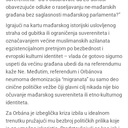
obavezujuće odluke o raseljavanju ne-mađarskih
građana bez saglasnosti mađarskog parlamenta?”
Igrajući na kartu mađarskog istorijski uslovljenog
straha od gubitka ili ograničenja suvereniteta i
označavanjem većine muslimanskih azilanata
egzistencijalnom pretnjom po bezbednost i
evropski kulturni identitet – vlada će gotovo sigurno
uspeti da većinu građana ubedi da na referendumu
kaže Ne. Međutim, referendum i Orbánova
neumorna demonizacija “migranata” su samo deo
cinične političke vežbe čiji glavni cilj nikada nije bio
očuvanje mađarskog suvereniteta ili etno-kulturnog
identiteta.
Za Orbána je izbeglička kriza izbila u idealnom
trenutku pružajući mu bezbroj političkih prilika koje