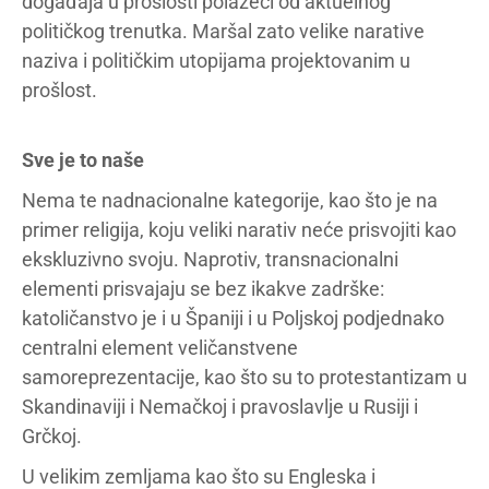
događaja u prošlosti polazeći od aktuelnog
političkog trenutka. Maršal zato velike narative
naziva i političkim utopijama projektovanim u
prošlost.
Sve je to naše
Nema te nadnacionalne kategorije, kao što je na
primer religija, koju veliki narativ neće prisvojiti kao
ekskluzivno svoju. Naprotiv, transnacionalni
elementi prisvajaju se bez ikakve zadrške:
katoličanstvo je i u Španiji i u Poljskoj podjednako
centralni element veličanstvene
samoreprezentacije, kao što su to protestantizam u
Skandinaviji i Nemačkoj i pravoslavlje u Rusiji i
Grčkoj.
U velikim zemljama kao što su Engleska i