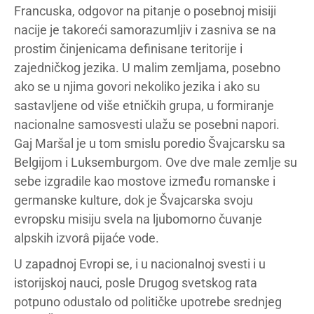
Francuska, odgovor na pitanje o posebnoj misiji
nacije je takoreći samorazumljiv i zasniva se na
prostim činjenicama definisane teritorije i
zajedničkog jezika. U malim zemljama, posebno
ako se u njima govori nekoliko jezika i ako su
sastavljene od više etničkih grupa, u formiranje
nacionalne samosvesti ulažu se posebni napori.
Gaj Maršal je u tom smislu poredio Švajcarsku sa
Belgijom i Luksemburgom. Ove dve male zemlje su
sebe izgradile kao mostove između romanske i
germanske kulture, dok je Švajcarska svoju
evropsku misiju svela na ljubomorno čuvanje
alpskih izvorâ pijaće vode.
U zapadnoj Evropi se, i u nacionalnoj svesti i u
istorijskoj nauci, posle Drugog svetskog rata
potpuno odustalo od političke upotrebe srednjeg