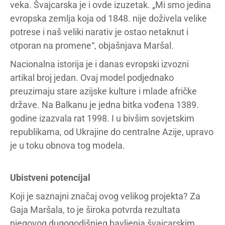
veka. Švajcarska je i ovde izuzetak. „Mi smo jedina
evropska zemlja koja od 1848. nije doživela velike
potrese i naš veliki narativ je ostao netaknut i
otporan na promene“, objašnjava Maršal.
Nacionalna istorija je i danas evropski izvozni
artikal broj jedan. Ovaj model podjednako
preuzimaju stare azijske kulture i mlade afričke
države. Na Balkanu je jedna bitka vođena 1389.
godine izazvala rat 1998. I u bivšim sovjetskim
republikama, od Ukrajine do centralne Azije, upravo
je u toku obnova tog modela.
Ubistveni potencijal
Koji je saznajni značaj ovog velikog projekta? Za
Gaja Maršala, to je široka potvrda rezultata
njegovog dugogodišnjeg bavljenja švajcarskim