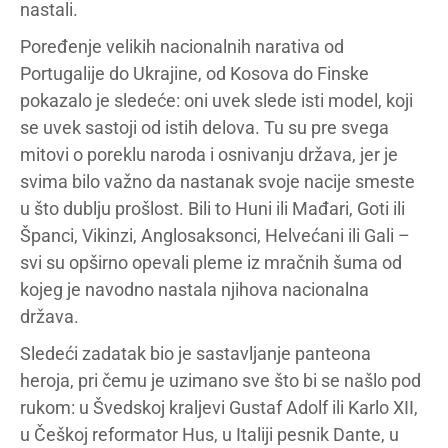
nastali.
Poređenje velikih nacionalnih narativa od
Portugalije do Ukrajine, od Kosova do Finske
pokazalo je sledeće: oni uvek slede isti model, koji
se uvek sastoji od istih delova. Tu su pre svega
mitovi o poreklu naroda i osnivanju država, jer je
svima bilo važno da nastanak svoje nacije smeste
u što dublju prošlost. Bili to Huni ili Mađari, Goti ili
Španci, Vikinzi, Anglosaksonci, Helvećani ili Gali –
svi su opširno opevali pleme iz mračnih šuma od
kojeg je navodno nastala njihova nacionalna
država.
Sledeći zadatak bio je sastavljanje panteona
heroja, pri čemu je uzimano sve što bi se našlo pod
rukom: u Švedskoj kraljevi Gustaf Adolf ili Karlo XII,
u Češkoj reformator Hus, u Italiji pesnik Dante, u