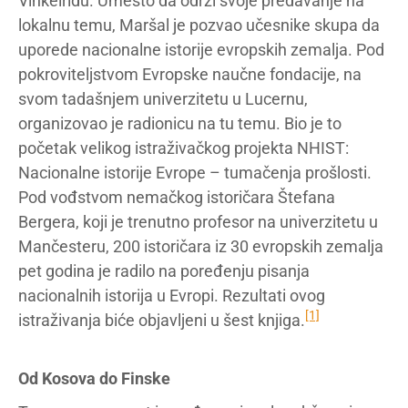
Vinkelridu. Umesto da održi svoje predavanje na
lokalnu temu, Maršal je pozvao učesnike skupa da
uporede nacionalne istorije evropskih zemalja. Pod
pokroviteljstvom Evropske naučne fondacije, na
svom tadašnjem univerzitetu u Lucernu,
organizovao je radionicu na tu temu. Bio je to
početak velikog istraživačkog projekta NHIST:
Nacionalne istorije Evrope – tumačenja prošlosti.
Pod vođstvom nemačkog istoričara Štefana
Bergera, koji je trenutno profesor na univerzitetu u
Mančesteru, 200 istoričara iz 30 evropskih zemalja
pet godina je radilo na poređenju pisanja
nacionalnih istorija u Evropi. Rezultati ovog
[1]
istraživanja biće objavljeni u šest knjiga.
Od Kosova do Finske