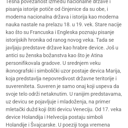
Tesna povezanost između nacionalne države i
pisanja istorije potiče od činjenice da su obe, i
moderna nacionalna država i istorija kao moderna
nauka nastale na prelazu 18. u 19. vek. Stare nacije
kao što su Francuska i Engleska poznaju pisanje
istorijskih hronika od ranog novog veka. Tada se
javljaju predstave države kao hrabre device. Još u
antici su ženska božanstva kao što je Atina
personifikovala gradove. U srednjem veku
ikonografski i simbolički uzor postaje devica Marija,
koja predstavlja nepovredivost državne teritorije i
suvereniteta. Suveren je samo onaj koji uspeva da
svoje telo održi netaknutim. U ranijim predstavama,
uz devicu se pojavljuje i mladoženja, na primer
mletački dužd koji štiti devicu Veneciju. Od 17. veka
device Holandija i Helvecija postaju simboli
Holandije i Švajcarske. U poeziji toga vremena