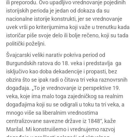
ili preporodu. Ovo upadljivo vrednovanje pojedinih
istorijskih perioda je jedan od dokaza da su
nacionalne istorije konstrukti, jer se vrednovanje
uvek vrši po kriterijumima koji važe u trenutku kada
istoričar piše svoje delo ili bolje rečeno, koji su tada
politički poželjni.
Švajcarski veliki narativ pokriva period od
Burgundskih ratova do 18. veka i predstavlja ga
isključivo kao doba dekadencije i propasti, bez
obzira što se ipak radi o čitava tri veka raznovrsnih
događaja. „To je vrednovanje iz perspektive 19.
veka, koje ima malo toga zajedničkog sa realnim
događajima koji su se odigrali u toku ta tri veka, a
mnogo više sa liberalnim vrednostima
centralizovane savezne države iz 1848“, kaže
Maršal. Mi konstruišemo i vrednujemo razvoj