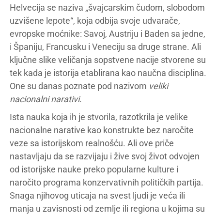
Helvecija se naziva „švajcarskim čudom, slobodom
uzvišene lepote“, koja odbija svoje udvarače,
evropske moćnike: Savoj, Austriju i Baden sa jedne,
i Španiju, Francusku i Veneciju sa druge strane. Ali
ključne slike veličanja sopstvene nacije stvorene su
tek kada je istorija etablirana kao naučna disciplina.
One su danas poznate pod nazivom
veliki
nacionalni narativi
.
Ista nauka koja ih je stvorila, razotkrila je velike
nacionalne narative kao konstrukte bez naročite
veze sa istorijskom realnošću. Ali ove priče
nastavljaju da se razvijaju i žive svoj život odvojen
od istorijske nauke preko popularne kulture i
naročito programa konzervativnih političkih partija.
Snaga njihovog uticaja na svest ljudi je veća ili
manja u zavisnosti od zemlje ili regiona u kojima su