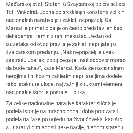
Mađarskoj sveti Stefan, u Švajcarskoj obični seljaci
Tel i Vinkelrid. Jedna od središnjih konstanti velikih
nacionalnih narativa je i zakleti neprijatelj. Gaj
Maršal je primetio da je on često predstavljen kao
dekadentni i feminizirani mekušac. Jedan od
izuzetaka od ovog pravila je zakleti neprijatelj u
švajcarskom predanju. „Naš neprijatelj je uvek
zastrašujuće jak, zbog čega je i naš odgovor morao
da bude takav“, kaže Maršal. Kada se nacionalnim
herojima i njihovim zakletim neprijateljima dodele
tako istaknute uloge, najvažniji strukturni element
nacionalne istorije postaje – bitka.
Za velike nacionalne narative karakteristična je i
podela istorije na mračno doba i doba procvata i
podela na faze po ugledu na život čoveka, kao što
su narativi o mladosti neke nacije, njenom starenju