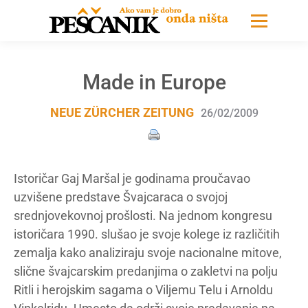
Made in Europe
NEUE ZÜRCHER ZEITUNG
26/02/2009
Istoričar Gaj Maršal je godinama proučavao
uzvišene predstave Švajcaraca o svojoj
srednjovekovnoj prošlosti. Na jednom kongresu
istoričara 1990. slušao je svoje kolege iz različitih
zemalja kako analiziraju svoje nacionalne mitove,
slične švajcarskim predanjima o zakletvi na polju
Ritli i herojskim sagama o Viljemu Telu i Arnoldu