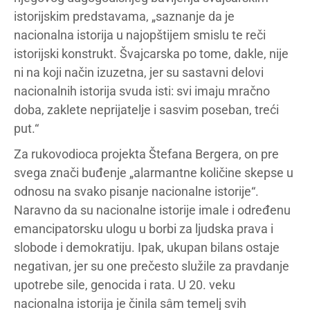
istorijskim predstavama, „saznanje da je
nacionalna istorija u najopštijem smislu te reči
istorijski konstrukt. Švajcarska po tome, dakle, nije
ni na koji način izuzetna, jer su sastavni delovi
nacionalnih istorija svuda isti: svi imaju mračno
doba, zaklete neprijatelje i sasvim poseban, treći
put.“
Za rukovodioca projekta Štefana Bergera, on pre
svega znači buđenje „alarmantne količine skepse u
odnosu na svako pisanje nacionalne istorije“.
Naravno da su nacionalne istorije imale i određenu
emancipatorsku ulogu u borbi za ljudska prava i
slobode i demokratiju. Ipak, ukupan bilans ostaje
negativan, jer su one prečesto služile za pravdanje
upotrebe sile, genocida i rata. U 20. veku
nacionalna istorija je činila sâm temelj svih