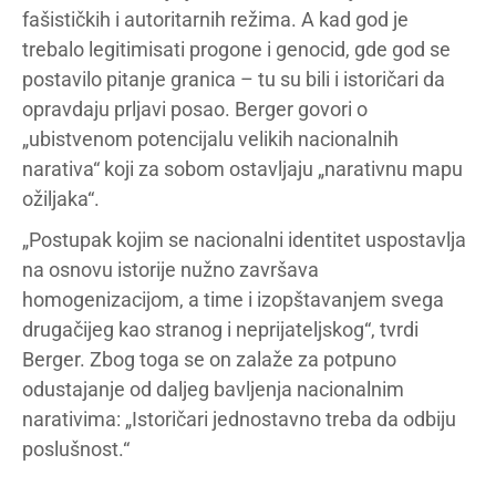
fašističkih i autoritarnih režima. A kad god je
trebalo legitimisati progone i genocid, gde god se
postavilo pitanje granica – tu su bili i istoričari da
opravdaju prljavi posao. Berger govori o
„ubistvenom potencijalu velikih nacionalnih
narativa“ koji za sobom ostavljaju „narativnu mapu
ožiljaka“.
„Postupak kojim se nacionalni identitet uspostavlja
na osnovu istorije nužno završava
homogenizacijom, a time i izopštavanjem svega
drugačijeg kao stranog i neprijateljskog“, tvrdi
Berger. Zbog toga se on zalaže za potpuno
odustajanje od daljeg bavljenja nacionalnim
narativima: „Istoričari jednostavno treba da odbiju
poslušnost.“