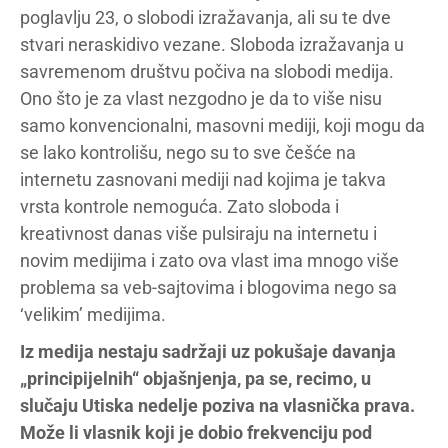
poglavlju 23, o slobodi izražavanja, ali su te dve
stvari neraskidivo vezane. Sloboda izražavanja u
savremenom društvu počiva na slobodi medija.
Ono što je za vlast nezgodno je da to više nisu
samo konvencionalni, masovni mediji, koji mogu da
se lako kontrolišu, nego su to sve češće na
internetu zasnovani mediji nad kojima je takva
vrsta kontrole nemoguća. Zato sloboda i
kreativnost danas više pulsiraju na internetu i
novim medijima i zato ova vlast ima mnogo više
problema sa veb-sajtovima i blogovima nego sa
‘velikim’ medijima.
Iz medija nestaju sadržaji uz pokušaje davanja
„principijelnih“ objašnjenja, pa se, recimo, u
slučaju Utiska nedelje poziva na vlasnička prava.
Može li vlasnik koji je dobio frekvenciju pod