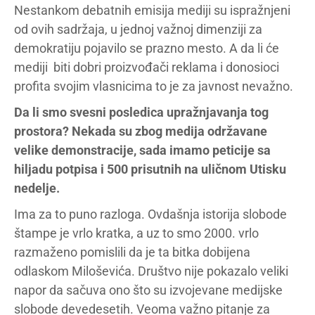
Nestankom debatnih emisija mediji su ispražnjeni
od ovih sadržaja, u jednoj važnoj dimenziji za
demokratiju pojavilo se prazno mesto. A da li će
mediji biti dobri proizvođači reklama i donosioci
profita svojim vlasnicima to je za javnost nevažno.
Da li smo svesni posledica upražnjavanja tog
prostora? Nekada su zbog medija održavane
velike demonstracije, sada imamo peticije sa
hiljadu potpisa i 500 prisutnih na uličnom Utisku
nedelje.
Ima za to puno razloga. Ovdašnja istorija slobode
štampe je vrlo kratka, a uz to smo 2000. vrlo
razmaženo pomislili da je ta bitka dobijena
odlaskom Miloševića. Društvo nije pokazalo veliki
napor da sačuva ono što su izvojevane medijske
slobode devedesetih. Veoma važno pitanje za