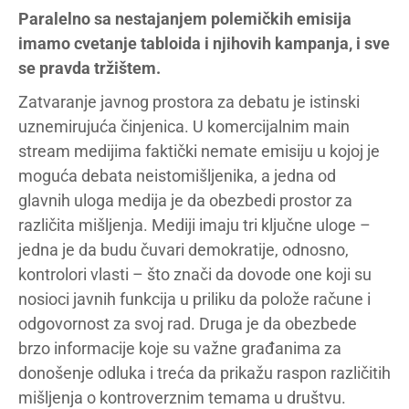
Paralelno sa nestajanjem polemičkih emisija
imamo cvetanje tabloida i njihovih kampanja, i sve
se pravda tržištem.
Zatvaranje javnog prostora za debatu je istinski
uznemirujuća činjenica. U komercijalnim main
stream medijima faktički nemate emisiju u kojoj je
moguća debata neistomišljenika, a jedna od
glavnih uloga medija je da obezbedi prostor za
različita mišljenja. Mediji imaju tri ključne uloge –
jedna je da budu čuvari demokratije, odnosno,
kontrolori vlasti – što znači da dovode one koji su
nosioci javnih funkcija u priliku da polože račune i
odgovornost za svoj rad. Druga je da obezbede
brzo informacije koje su važne građanima za
donošenje odluka i treća da prikažu raspon različitih
mišljenja o kontroverznim temama u društvu.