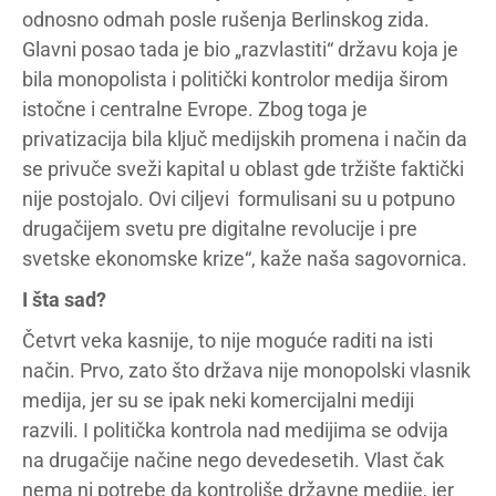
odnosno odmah posle rušenja Berlinskog zida.
Glavni posao tada je bio „razvlastiti“ državu koja je
bila monopolista i politički kontrolor medija širom
istočne i centralne Evrope. Zbog toga je
privatizacija bila ključ medijskih promena i način da
se privuče sveži kapital u oblast gde tržište faktički
nije postojalo. Ovi ciljevi formulisani su u potpuno
drugačijem svetu pre digitalne revolucije i pre
svetske ekonomske krize“, kaže naša sagovornica.
I šta sad?
Četvrt veka kasnije, to nije moguće raditi na isti
način. Prvo, zato što država nije monopolski vlasnik
medija, jer su se ipak neki komercijalni mediji
razvili. I politička kontrola nad medijima se odvija
na drugačije načine nego devedesetih. Vlast čak
nema ni potrebe da kontroliše državne medije, jer