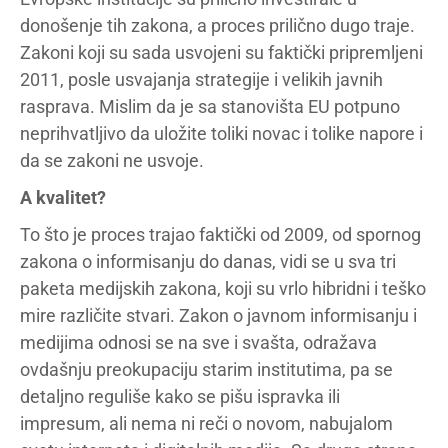
donošenje tih zakona, a proces prilično dugo traje.
Zakoni koji su sada usvojeni su faktički pripremljeni
2011, posle usvajanja strategije i velikih javnih
rasprava. Mislim da je sa stanovišta EU potpuno
neprihvatljivo da uložite toliki novac i tolike napore i
da se zakoni ne usvoje.
A kvalitet?
To što je proces trajao faktički od 2009, od spornog
zakona o informisanju do danas, vidi se u sva tri
paketa medijskih zakona, koji su vrlo hibridni i teško
mire različite stvari. Zakon o javnom informisanju i
medijima odnosi se na sve i svašta, odražava
ovdašnju preokupaciju starim institutima, pa se
detaljno reguliše kako se pišu ispravka ili
impresum, ali nema ni reči o novom, nabujalom