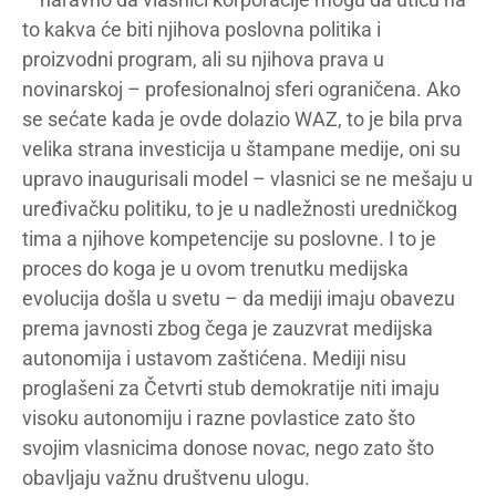
to kakva će biti njihova poslovna politika i
proizvodni program, ali su njihova prava u
novinarskoj – profesionalnoj sferi ograničena. Ako
se sećate kada je ovde dolazio WAZ, to je bila prva
velika strana investicija u štampane medije, oni su
upravo inaugurisali model – vlasnici se ne mešaju u
uređivačku politiku, to je u nadležnosti uredničkog
tima a njihove kompetencije su poslovne. I to je
proces do koga je u ovom trenutku medijska
evolucija došla u svetu – da mediji imaju obavezu
prema javnosti zbog čega je zauzvrat medijska
autonomija i ustavom zaštićena. Mediji nisu
proglašeni za Četvrti stub demokratije niti imaju
visoku autonomiju i razne povlastice zato što
svojim vlasnicima donose novac, nego zato što
obavljaju važnu društvenu ulogu.