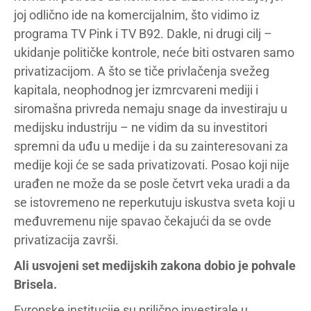
joj odlično ide na komercijalnim, što vidimo iz
programa TV Pink i TV B92. Dakle, ni drugi cilj –
ukidanje političke kontrole, neće biti ostvaren samo
privatizacijom. A što se tiče privlačenja svežeg
kapitala, neophodnog jer izmrcvareni mediji i
siromašna privreda nemaju snage da investiraju u
medijsku industriju – ne vidim da su investitori
spremni da uđu u medije i da su zainteresovani za
medije koji će se sada privatizovati. Posao koji nije
urađen ne može da se posle četvrt veka uradi a da
se istovremeno ne reperkutuju iskustva sveta koji u
međuvremenu nije spavao čekajući da se ovde
privatizacija završi.
Ali usvojeni set medijskih zakona dobio je pohvale
Brisela.
Evropske institucije su prilično investirale u