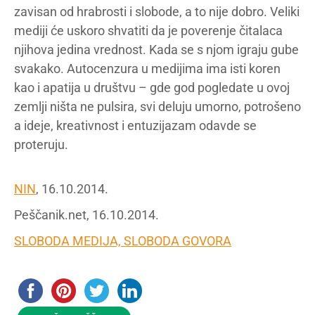
zavisan od hrabrosti i slobode, a to nije dobro. Veliki
mediji će uskoro shvatiti da je poverenje čitalaca
njihova jedina vrednost. Kada se s njom igraju gube
svakako. Autocenzura u medijima ima isti koren
kao i apatija u društvu – gde god pogledate u ovoj
zemlji ništa ne pulsira, svi deluju umorno, potrošeno
a ideje, kreativnost i entuzijazam odavde se
proteruju.
NIN
, 16.10.2014.
Peščanik.net, 16.10.2014.
SLOBODA MEDIJA, SLOBODA GOVORA