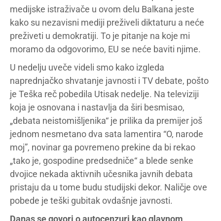
medijske istraživače u ovom delu Balkana jeste
kako su nezavisni mediji preživeli diktaturu a neće
preživeti u demokratiji. To je pitanje na koje mi
moramo da odgovorimo, EU se neće baviti njime.
U nedelju uveče videli smo kako izgleda
naprednjačko shvatanje javnosti i TV debate, pošto
je Teška reč pobedila Utisak nedelje. Na televiziji
koja je osnovana i nastavlja da širi besmisao,
„debata neistomišljenika“ je prilika da premijer još
jednom nesmetano dva sata lamentira “O, narode
moj”, novinar ga povremeno prekine da bi rekao
„tako je, gospodine predsedniče“ a blede senke
dvojice nekada aktivnih učesnika javnih debata
pristaju da u tome budu studijski dekor. Naličje ove
pobede je teški gubitak ovdašnje javnosti.
Danas se govori o autocenzuri kao glavnom