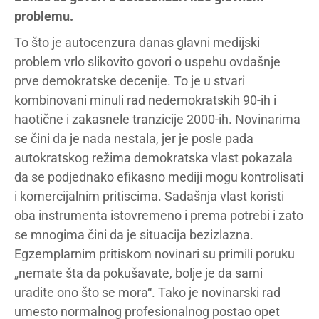
problemu.
To što je autocenzura danas glavni medijski
problem vrlo slikovito govori o uspehu ovdašnje
prve demokratske decenije. To je u stvari
kombinovani minuli rad nedemokratskih 90-ih i
haotične i zakasnele tranzicije 2000-ih. Novinarima
se čini da je nada nestala, jer je posle pada
autokratskog režima demokratska vlast pokazala
da se podjednako efikasno mediji mogu kontrolisati
i komercijalnim pritiscima. Sadašnja vlast koristi
oba instrumenta istovremeno i prema potrebi i zato
se mnogima čini da je situacija bezizlazna.
Egzemplarnim pritiskom novinari su primili poruku
„nemate šta da pokušavate, bolje je da sami
uradite ono što se mora“. Tako je novinarski rad
umesto normalnog profesionalnog postao opet