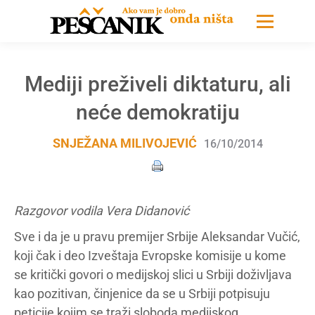
Mediji preživeli diktaturu, ali
neće demokratiju
SNJEŽANA MILIVOJEVIĆ
16/10/2014
Razgovor vodila Vera Didanović
Sve i da je u pravu premijer Srbije Aleksandar Vučić,
koji čak i deo Izveštaja Evropske komisije u kome
se kritički govori o medijskoj slici u Srbiji doživljava
kao pozitivan, činjenice da se u Srbiji potpisuju
peticije kojim se traži sloboda medijskog