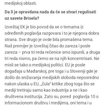
medijskoj oblasti.
Da li je opravdana nada da će se stvari regulisati
uz savete Brisela?
Izveštaj EK je bio povod da se o temama iz
određenih poglavlja razgovara i to je njegova dobra
strana. Sve drugo je ovde bila promašena tema.
Naš premijer je Izveštaj čitao do zareza i posle
zareza – prva tri reda rečenice smo ispunili, a druga
tri reda nismo, pa ćemo se na njih koncentrisati. Ne
misli se tako o medijskoj politici. EU je posle
događaja u Mađarskoj, pre toga i u Sloveniji gde je
došlo do snižavanja medijskih sloboda neposredno
nakon ulaska u EU, „čula“ kritike zbog toga što se
mediji tretiraju samo kao industrija a ne i kao
društvena institucija. Zato su, pored poglavlja 10 o
informacionom društvu i medijima, oni tema i u