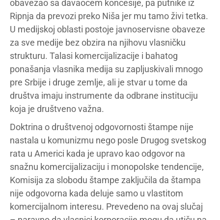
obavezao sa davaocem koncesije, pa putnike iz
Ripnja da prevozi preko Niša jer mu tamo živi tetka.
U medijskoj oblasti postoje javnoservisne obaveze
za sve medije bez obzira na njihovu vlasničku
strukturu. Talasi komercijalizacije i bahatog
ponašanja vlasnika medija su zapljuskivali mnogo
pre Srbije i druge zemlje, ali je stvar u tome da
društva imaju instrumente da odbrane instituciju
koja je društveno važna.
Doktrina o društvenoj odgovornosti štampe nije
nastala u komunizmu nego posle Drugog svetskog
rata u Americi kada je upravo kao odgovor na
snažnu komercijalizaciju i monopolske tendencije,
Komisija za slobodu štampe zaključila da štampa
nije odgovorna kada deluje samo u vlastitom
komercijalnom interesu. Prevedeno na ovaj slučaj
– naravno da vlasnici korporacije mogu da utiču na