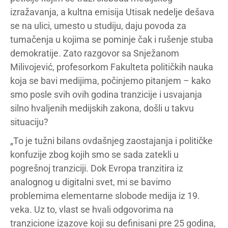
izražavanja, a kultna emisija Utisak nedelje dešava
se na ulici, umesto u studiju, daju povoda za
tumačenja u kojima se pominje čak i rušenje stuba
demokratije. Zato razgovor sa Snježanom
Milivojević, profesorkom Fakulteta političkih nauka
koja se bavi medijima, počinjemo pitanjem – kako
smo posle svih ovih godina tranzicije i usvajanja
silno hvaljenih medijskih zakona, došli u takvu
situaciju?
„To je tužni bilans ovdašnjeg zaostajanja i političke
konfuzije zbog kojih smo se sada zatekli u
pogrešnoj tranziciji. Dok Evropa tranzitira iz
analognog u digitalni svet, mi se bavimo
problemima elementarne slobode medija iz 19.
veka. Uz to, vlast se hvali odgovorima na
tranzicione izazove koji su definisani pre 25 godina,