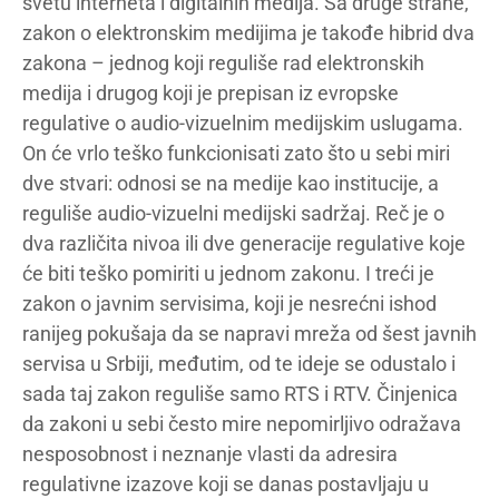
svetu interneta i digitalnih medija. Sa druge strane,
zakon o elektronskim medijima je takođe hibrid dva
zakona – jednog koji reguliše rad elektronskih
medija i drugog koji je prepisan iz evropske
regulative o audio-vizuelnim medijskim uslugama.
On će vrlo teško funkcionisati zato što u sebi miri
dve stvari: odnosi se na medije kao institucije, a
reguliše audio-vizuelni medijski sadržaj. Reč je o
dva različita nivoa ili dve generacije regulative koje
će biti teško pomiriti u jednom zakonu. I treći je
zakon o javnim servisima, koji je nesrećni ishod
ranijeg pokušaja da se napravi mreža od šest javnih
servisa u Srbiji, međutim, od te ideje se odustalo i
sada taj zakon reguliše samo RTS i RTV. Činjenica
da zakoni u sebi često mire nepomirljivo odražava
nesposobnost i neznanje vlasti da adresira
regulativne izazove koji se danas postavljaju u