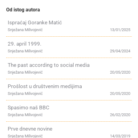
Od istog autora
Ispraćaj Goranke Matić
Snježana Milivojević
13/01/2025
29. april 1999.
Snježana Milivojević
29/04/2024
The past according to social media
Snježana Milivojević
20/05/2020
Prošlost u društvenim medijima
Snježana Milivojević
20/05/2020
Spasimo naš BBC
Snježana Milivojević
26/02/2020
Prve dnevne novine
Snježana Milivojević
14/03/2019