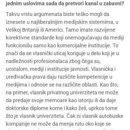
jednim uslovima sada da pretvori kanal u zabavni?
Takvu vrstu argumenata biste teško mogli da
iznesete u najliberalnijim medijskim sistemima, u
Velikoj Britaniji ili Americi. Tamo imate razvijene
korektivne standarde koji onemogućavaju da mediji
funkcionišu samo kao komercijalne institucije. To
znači da se vlasnički uticaj koriguje u delu koji je u
nadležnosti profesionalaca zbog čega su,
uostalom, mediji i institucije javnosti. Vlasnička i
uređivačka prava daju različite kompetencije u
medijima i odnose se na različite oblasti. Kao što,
na primer, vlasnik privatnog univerziteta ne može
da predaje svoje memoare kao istoriju ili da daje
doktorske diplome kome i kako želi, uprkos tome
što je vlasnik univerziteta. Čak ni vlasnik autobuske
kompanije ne može da menja rutu oko koje se