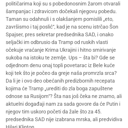
političarima koji su s pobedonosnim žarom otvarali
šampanjac i zdravicom dočekali njegovu pobedu.
Taman su odahnuli i s olakšanjem pomislili „eto,
završismo i taj poslić“, kad je na scenu istrčao Šon
Spajser, pres sekretar predsednika SAD, i onako
seljački im odbrusio da Tramp od ruskih vlasti
očekuje vraćanje Krima Ukrajini i hitno smirivanje
sukoba na istoku te zemlje. Ups – šta bi? Gde se
odjednom denu onaj topli povetarac iz Bele kuće
koji tek što je počeo da greje naša promrzla srca?
Da li je i ovo deo obećanih predizbornih recepata
kojima će Tramp „urediti do zla boga zapuštene
odnose sa Rusijom“? Šta nas još čeka ne znamo, ali
aktuelni događaji nam za sada govore da će Putin i
njegov tim uskoro početi da žale što za 45.
predsednika SAD nije izabrana mrska, ali predvidiva
Hilari Klinton.