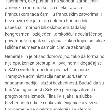
Taleranom, oko puštanja na slobodu zarobljenih
američkih mornara koji su u jeku rata sa
Francuskom tada čamili u francuskim zatvorima. I
bez obzira što je misija doktora Logana bila
uspešna i mornari bili oslobođeni, tadašnji
kongresmeni, ozlojeđeni „drskošću“ neovlašćenog
privatnog lica, ipak su izglasali zakon kojim se takve
i slične neumesne samoinicijative zabranjuju.
General Flin je otišao dobrovoljno, tako da formalno
nije optužen za prestup. Ali ovaj nemili događaj se
u SAD i svetu tumači kao prvi ozbiljan poraz
Trampove administracije nanet udruženim
snagama medija i službi bezbednosti. Budući da su
baš Vašington post i Si-En-En prvi objavili vest o
pregovorima između Flina i Kisljaka, a službe
bezbednosti otkrile i dokazale činjenice u vezi sa
tim, nameće se direktna analogija sa aferom