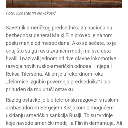
Foto: Konstantin Novaković
Savetnik američkog predsednika za nacionalnu
bezbednost general Majkl Flin proveo je na tom
poslu manje od mesec dana. Ako se sećate, to je
onaj što su ga ruski zvanični mediji na sva usta
hvalili i nazivali jednom od dve glavne lokomotive
razvoja novih rusko-američkih odnosa – njega i
Reksa Tilersona. Ali on je u rekordnom roku
„delomice izgubio poverenja predsednika“ i bio
prinuđen da mu uruči ostavku.
Razlog ostavke je bio telefonski razgovor s ruskim
ambasadorom Sergejem Kisljakom o mogućem
ukidanju američkih sankcija Rusiji. To su tvrdnje
koje navode američki mediji, a Flin ih demantuje. Ali