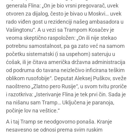
generala Flina: „On je bio vrsni pregovarač, uvek
otvoren za dijalog, često je bivao u Moskvi… uvek
rado viđen gost u rezidenciji našeg ambasadora u
Vašingtonu“. A u vezi sa Trampom Kosačev je
veoma skeptično raspoložen: „On ili nije stekao
potrebnu samostalnost, pa ga zato već na samom
početku sistematski (i sa uspehom) sateruju u
ćošak, ili je čitava američka državna administracija
od podruma do tavana neizlečivo inficirana teškim
oblikom rusofobije“. Deputat Aleksej Puškov, sveže
naoštreno „Zlatno pero Rusije“, u svom tvitu proriče
i razotkriva: „Isterivanje Flina je tek prvi čin. Sada je
na nišanu sam Tramp… Uključena je paranoja,
počinje lov na veštice.“
A i taj Tramp se neodgovorno ponaša. Kranje
nesavesno se odnosi prema svim ruskim