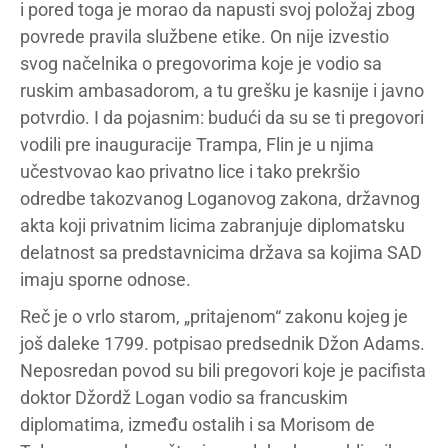
i pored toga je morao da napusti svoj položaj zbog
povrede pravila službene etike. On nije izvestio
svog načelnika o pregovorima koje je vodio sa
ruskim ambasadorom, a tu grešku je kasnije i javno
potvrdio. I da pojasnim: budući da su se ti pregovori
vodili pre inauguracije Trampa, Flin je u njima
učestvovao kao privatno lice i tako prekršio
odredbe takozvanog Loganovog zakona, državnog
akta koji privatnim licima zabranjuje diplomatsku
delatnost sa predstavnicima država sa kojima SAD
imaju sporne odnose.
Reč je o vrlo starom, „pritajenom“ zakonu kojeg je
još daleke 1799. potpisao predsednik Džon Adams.
Neposredan povod su bili pregovori koje je pacifista
doktor Džordž Logan vodio sa francuskim
diplomatima, između ostalih i sa Morisom de