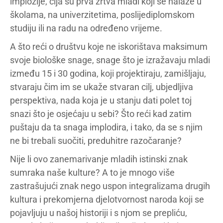
implozije, čija su prva žrtva mladi koji se nalaze u
školama, na univerzitetima, poslijediplomskom
studiju ili na radu na određeno vrijeme.
A što reći o društvu koje ne iskorištava maksimum
svoje biološke snage, snage što je izražavaju mladi
između 15 i 30 godina, koji projektiraju, zamišljaju,
stvaraju čim im se ukaže stvaran cilj, ubjedljiva
perspektiva, nada koja je u stanju dati polet toj
snazi što je osjećaju u sebi? Što reći kad zatim
puštaju da ta snaga implodira, i tako, da se s njim
ne bi trebali suočiti, preduhitre razočaranje?
Nije li ovo zanemarivanje mladih istinski znak
sumraka naše kulture? A to je mnogo više
zastrašujući znak nego uspon integralizama drugih
kultura i prekomjerna djelotvornost naroda koji se
pojavljuju u našoj historiji i s njom se prepliću,