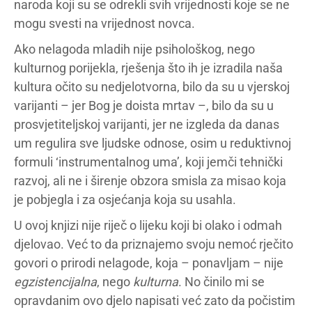
naroda koji su se odrekli svih vrijednosti koje se ne
mogu svesti na vrijednost novca.
Ako nelagoda mladih nije psihološkog, nego
kulturnog porijekla, rješenja što ih je izradila naša
kultura očito su nedjelotvorna, bilo da su u vjerskoj
varijanti – jer Bog je doista mrtav –, bilo da su u
prosvjetiteljskoj varijanti, jer ne izgleda da danas
um regulira sve ljudske odnose, osim u reduktivnoj
formuli ‘instrumentalnog uma’, koji jemči tehnički
razvoj, ali ne i širenje obzora smisla za misao koja
je pobjegla i za osjećanja koja su usahla.
U ovoj knjizi nije riječ o lijeku koji bi olako i odmah
djelovao. Već to da priznajemo svoju nemoć rječito
govori o prirodi nelagode, koja – ponavljam – nije
egzistencijalna
, nego
kulturna
. No činilo mi se
opravdanim ovo djelo napisati već zato da počistim