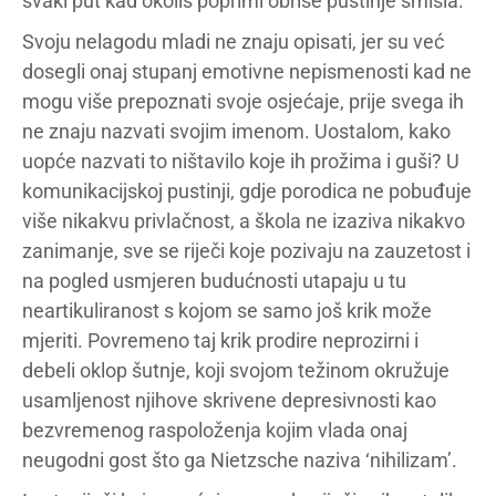
svaki put kad okoliš poprimi obrise pustinje smisla.
Svoju nelagodu mladi ne znaju opisati, jer su već
dosegli onaj stupanj emotivne nepismenosti kad ne
mogu više prepoznati svoje osjećaje, prije svega ih
ne znaju nazvati svojim imenom. Uostalom, kako
uopće nazvati to ništavilo koje ih prožima i guši? U
komunikacijskoj pustinji, gdje porodica ne pobuđuje
više nikakvu privlačnost, a škola ne izaziva nikakvo
zanimanje, sve se riječi koje pozivaju na zauzetost i
na pogled usmjeren budućnosti utapaju u tu
neartikuliranost s kojom se samo još krik može
mjeriti. Povremeno taj krik prodire neprozirni i
debeli oklop šutnje, koji svojom težinom okružuje
usamljenost njihove skrivene depresivnosti kao
bezvremenog raspoloženja kojim vlada onaj
neugodni gost što ga Nietzsche naziva ‘nihilizam’.