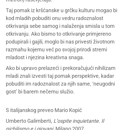
Taj pomak iz kršćanske u grčku kulturu mogao bi
kod mladih pobuditi onu vedru radoznalost
otkrivanja sebe samog i nalaženja smisla u tom
otkrivanju. Ako bismo to otkrivanje primjereno
podupirali i gajili, moglo bi nas privesti životnom
razmahu kojemu već po svojoj prirodi stremi
mladost i njezina kreativna snaga.
Ako bi upravo prelazeći i prekoračujući nihilizam
mladi znali izvesti taj pomak perspektive, kadar
pobuditi im radoznalost za njih same, ‘neugodni
gost’ bi barem nečemu služio.
S italijanskog preveo Mario Kopić
Umberto Galimberti,
L’ospite inquietante. Il
nichilismo e i giovani
, Milano 2007.