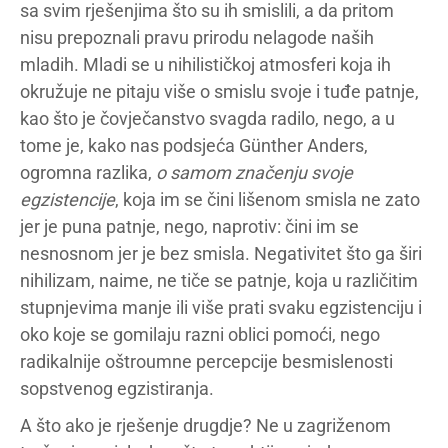
sa svim rješenjima što su ih smislili, a da pritom
nisu prepoznali pravu prirodu nelagode naših
mladih. Mladi se u nihilističkoj atmosferi koja ih
okružuje ne pitaju više o smislu svoje i tuđe patnje,
kao što je čovječanstvo svagda radilo, nego, a u
tome je, kako nas podsjeća Günther Anders,
ogromna razlika,
o samom značenju svoje
egzistencije
, koja im se čini lišenom smisla ne zato
jer je puna patnje, nego, naprotiv: čini im se
nesnosnom jer je bez smisla. Negativitet što ga širi
nihilizam, naime, ne tiče se patnje, koja u različitim
stupnjevima manje ili više prati svaku egzistenciju i
oko koje se gomilaju razni oblici pomoći, nego
radikalnije oštroumne percepcije besmislenosti
sopstvenog egzistiranja.
A što ako je rješenje drugdje? Ne u zagriženom