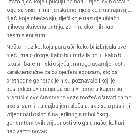
I zato riječi koje upućuju na nadu, riječi svih ostalih,
koje su više ili manje iskrene, riječi koje ustrajavaju,
riječi koje obećavaju, riječi koje nastoje ublažiti
njihovu skrivenu patnju, zamiru oko njih kao
besmisleni šum.
Nešto muzike, koja para uši, kako bi izbrisala sve
riječi, malo droge, kako bi umrtvila bol ili kako bi
iskusili barem neki osjećaj, mnogo usamljenosti,
karakteristične za ozlojeđeni egoizam, što ga
prethodne generacije nisu poznavale i koji je
posljedica uvjerenja da se u vrijeme u kojem su
presušile sve čuvstvene veze možeš očuvati samo
ako si sam ili, u najboljem slučaju, ako se u pustinji
vrijednosti osloniš na jedinog simboličkog
generatora svih vrijednosti što ga u našoj kulturi
nazivamo novac.