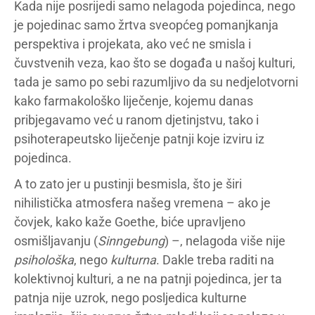
Kada nije posrijedi samo nelagoda pojedinca, nego
je pojedinac samo žrtva sveopćeg pomanjkanja
perspektiva i projekata, ako već ne smisla i
čuvstvenih veza, kao što se događa u našoj kulturi,
tada je samo po sebi razumljivo da su nedjelotvorni
kako farmakološko liječenje, kojemu danas
pribjegavamo već u ranom djetinjstvu, tako i
psihoterapeutsko liječenje patnji koje izviru iz
pojedinca.
A to zato jer u pustinji besmisla, što je širi
nihilistička atmosfera našeg vremena – ako je
čovjek, kako kaže Goethe, biće upravljeno
osmišljavanju (
Sinngebung
) –, nelagoda više nije
psihološka
, nego
kulturna
. Dakle treba raditi na
kolektivnoj kulturi, a ne na patnji pojedinca, jer ta
patnja nije uzrok, nego posljedica kulturne