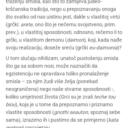
traženju smisla, kao što to zahtijeva judeo-
kršćanska tradicija, nego u prepoznavanju onoga
što svatko od nas uistinu jest, dakle u vlastitoj
virtù
(grčki:
arete
, ono što je nečemu svojstveno, prim.
prev.), u vlastitoj sposobnosti, odnosno, rečemo li to
grčki, u vlastitom demonu (
daimon
), koji, kada nađe
svoju realizaciju, doseže sreću (grčki
eu-daimonia
)?
U tom slučaju nihilizam, unatoč pustošenju smisla
što ga sa sobom nosi, može naznačiti da
egzistenciju ne opravdava toliko pronalaženje
smisla – za njim žudi više želja (ponekad
neograničena) nego naše stvarne sposobnosti -,
koliko umjetnost života (Grci su je zvali
teche tou
biou
), koja je u tome da prepoznamo i priznamo
vlastite sposobnosti (
gnothi seauton
, spoznaj sebe
sama), izrazimo ih i pustimo da se primjerno (
kata
metron
) rascvjetaju.