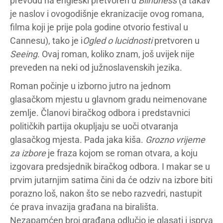
prevodu na engleski pretvoren u
Blindness
(a takav
je naslov i ovogodišnje ekranizacije ovog romana,
filma koji je prije pola godine otvorio festival u
Cannesu), tako je i
Ogled o lucidnosti
pretvoren u
Seeing
. Ovaj roman, koliko znam, još uvijek nije
preveden na neki od južnoslavenskih jezika.
Roman počinje u izborno jutro na jednom
glasačkom mjestu u glavnom gradu neimenovane
zemlje. Članovi biračkog odbora i predstavnici
političkih partija okupljaju se uoči otvaranja
glasačkog mjesta. Pada jaka kiša.
Grozno vrijeme
za izbore
je fraza kojom se roman otvara, a koju
izgovara predsjednik biračkog odbora. I makar se u
prvim jutarnjim satima čini da će odziv na izbore biti
porazno loš, nakon što se nebo razvedri, nastupit
će prava invazija građana na birališta.
Nezapamćen broj građana odlučio je glasati i isprva