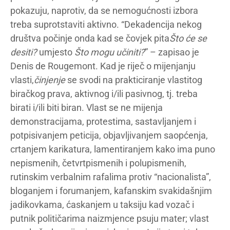
pokazuju, naprotiv, da se nemogućnosti izbora
treba suprotstaviti aktivno. “Dekadencija nekog
društva počinje onda kad se čovjek pita
Što će se
desiti?
umjesto
Što mogu učiniti?
” – zapisao je
Denis de Rougemont. Kad je riječ o mijenjanju
vlasti,
činjenje
se svodi na prakticiranje vlastitog
biračkog prava, aktivnog i/ili pasivnog, tj. treba
birati i/ili biti biran. Vlast se ne mijenja
demonstracijama, protestima, sastavljanjem i
potpisivanjem peticija, objavljivanjem saopćenja,
crtanjem karikatura, lamentiranjem kako ima puno
nepismenih, četvrtpismenih i polupismenih,
rutinskim verbalnim rafalima protiv “nacionalista”,
bloganjem i forumanjem, kafanskim svakidašnjim
jadikovkama, ćaskanjem u taksiju kad vozač i
putnik političarima naizmjence psuju mater; vlast