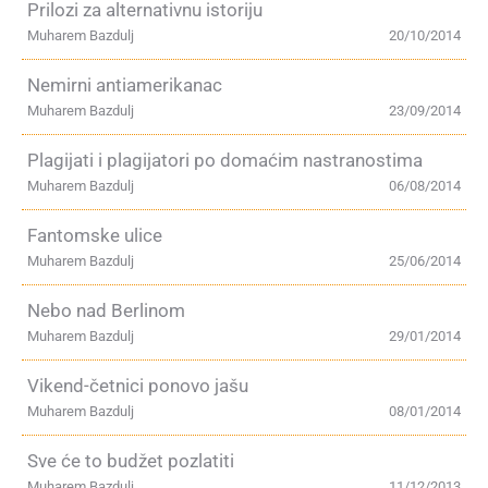
Prilozi za alternativnu istoriju
Muharem Bazdulj
20/10/2014
Nemirni antiamerikanac
Muharem Bazdulj
23/09/2014
Plagijati i plagijatori po domaćim nastranostima
Muharem Bazdulj
06/08/2014
Fantomske ulice
Muharem Bazdulj
25/06/2014
Nebo nad Berlinom
Muharem Bazdulj
29/01/2014
Vikend-četnici ponovo jašu
Muharem Bazdulj
08/01/2014
Sve će to budžet pozlatiti
Muharem Bazdulj
11/12/2013