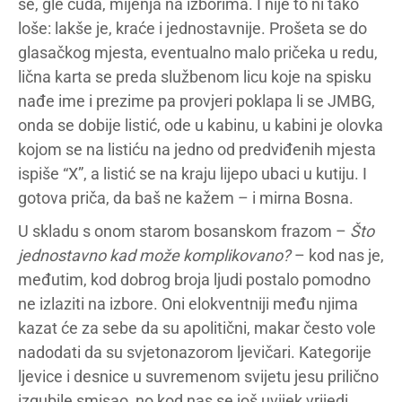
se, gle čuda, mijenja na izborima. I nije to ni tako
loše: lakše je, kraće i jednostavnije. Prošeta se do
glasačkog mjesta, eventualno malo pričeka u redu,
lična karta se preda službenom licu koje na spisku
nađe ime i prezime pa provjeri poklapa li se JMBG,
onda se dobije listić, ode u kabinu, u kabini je olovka
kojom se na listiću na jedno od predviđenih mjesta
ispiše “X”, a listić se na kraju lijepo ubaci u kutiju. I
gotova priča, da baš ne kažem – i mirna Bosna.
U skladu s onom starom bosanskom frazom –
Što
jednostavno kad može komplikovano?
– kod nas je,
međutim, kod dobrog broja ljudi postalo pomodno
ne izlaziti na izbore. Oni elokventniji među njima
kazat će za sebe da su apolitični, makar često vole
nadodati da su svjetonazorom ljevičari. Kategorije
ljevice i desnice u suvremenom svijetu jesu prilično
izgubile smisao, no kod nas se još uvijek vrijedi