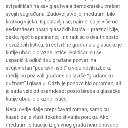
svi političari na sav glas hvale demokratsku zrelost
svojih sugrađana. Zadovoljstvo je, međutim, bilo
kratkog vijeka. Ispostavlja se, naime, da je više od
sedamdeset posto glasačkih listića – prazno! Nije,
dakle, riječ o apstinenciji, ne radi se o dva-tri posto
nevažećih listića, tri četvrtine građana u glasačke je
kutije ubacilo prazne listiće. Političari su se
uspaničili, odlučili su građane pozvati na
svojevrstan “popravni ispit” u vidu novih izbora,
mediji su pozivali građane da izvrše “građansku
dužnost” i glasaju. Odziv je ponovo bio ogroman, ali
je sada više od osamdeset posto birača u glasačke
kutije ubacilo prazne listiće.
Neću ovdje dalje prepričavati roman, samo ću
kazati da je vlast itekako shvatila poruku. Ako,
međutim, situaciju iz glavnog grada neimenovane