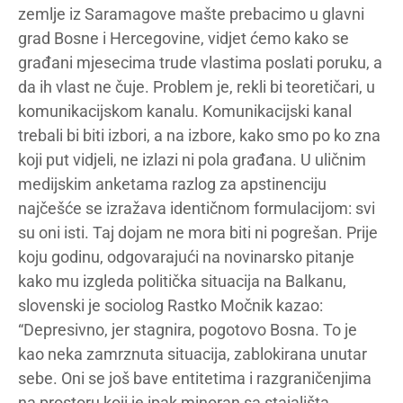
zemlje iz Saramagove mašte prebacimo u glavni
grad Bosne i Hercegovine, vidjet ćemo kako se
građani mjesecima trude vlastima poslati poruku, a
da ih vlast ne čuje. Problem je, rekli bi teoretičari, u
komunikacijskom kanalu. Komunikacijski kanal
trebali bi biti izbori, a na izbore, kako smo po ko zna
koji put vidjeli, ne izlazi ni pola građana. U uličnim
medijskim anketama razlog za apstinenciju
najčešće se izražava identičnom formulacijom: svi
su oni isti. Taj dojam ne mora biti ni pogrešan. Prije
koju godinu, odgovarajući na novinarsko pitanje
kako mu izgleda politička situacija na Balkanu,
slovenski je sociolog Rastko Močnik kazao:
“Depresivno, jer stagnira, pogotovo Bosna. To je
kao neka zamrznuta situacija, zablokirana unutar
sebe. Oni se još bave entitetima i razgraničenjima
na prostoru koji je ipak minoran sa stajališta