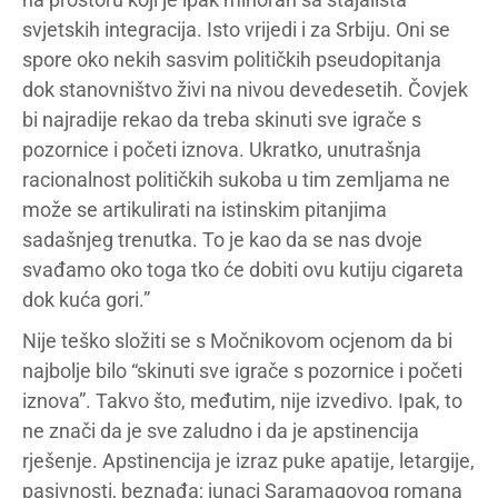
svjetskih integracija. Isto vrijedi i za Srbiju. Oni se
spore oko nekih sasvim političkih pseudopitanja
dok stanovništvo živi na nivou devedesetih. Čovjek
bi najradije rekao da treba skinuti sve igrače s
pozornice i početi iznova. Ukratko, unutrašnja
racionalnost političkih sukoba u tim zemljama ne
može se artikulirati na istinskim pitanjima
sadašnjeg trenutka. To je kao da se nas dvoje
svađamo oko toga tko će dobiti ovu kutiju cigareta
dok kuća gori.”
Nije teško složiti se s Močnikovom ocjenom da bi
najbolje bilo “skinuti sve igrače s pozornice i početi
iznova”. Takvo što, međutim, nije izvedivo. Ipak, to
ne znači da je sve zaludno i da je apstinencija
rješenje. Apstinencija je izraz puke apatije, letargije,
pasivnosti, beznađa; junaci Saramagovog romana