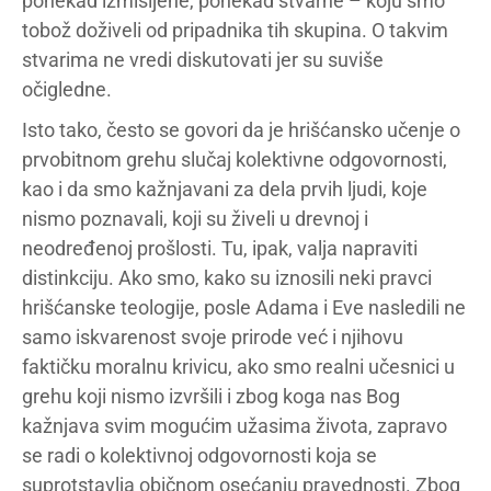
ponekad izmišljene, ponekad stvarne – koju smo
tobož doživeli od pripadnika tih skupina. O takvim
stvarima ne vredi diskutovati jer su suviše
očigledne.
Isto tako, često se govori da je hrišćansko učenje o
prvobitnom grehu slučaj kolektivne odgovornosti,
kao i da smo kažnjavani za dela prvih ljudi, koje
nismo poznavali, koji su živeli u drevnoj i
neodređenoj prošlosti. Tu, ipak, valja napraviti
distinkciju. Ako smo, kako su iznosili neki pravci
hrišćanske teologije, posle Adama i Eve nasledili ne
samo iskvarenost svoje prirode već i njihovu
faktičku moralnu krivicu, ako smo realni učesnici u
grehu koji nismo izvršili i zbog koga nas Bog
kažnjava svim mogućim užasima života, zapravo
se radi o kolektivnoj odgovornosti koja se
suprotstavlja običnom osećanju pravednosti. Zbog