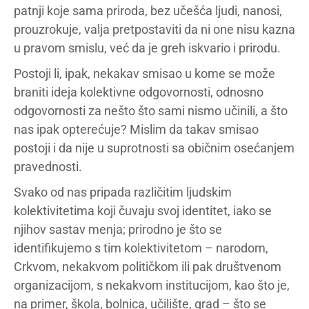
patnji koje sama priroda, bez učešća ljudi, nanosi,
prouzrokuje, valja pretpostaviti da ni one nisu kazna
u pravom smislu, već da je greh iskvario i prirodu.
Postoji li, ipak, nekakav smisao u kome se može
braniti ideja kolektivne odgovornosti, odnosno
odgovornosti za nešto što sami nismo učinili, a što
nas ipak opterećuje? Mislim da takav smisao
postoji i da nije u suprotnosti sa običnim osećanjem
pravednosti.
Svako od nas pripada različitim ljudskim
kolektivitetima koji čuvaju svoj identitet, iako se
njihov sastav menja; prirodno je što se
identifikujemo s tim kolektivitetom – narodom,
Crkvom, nekakvom političkom ili pak društvenom
organizacijom, s nekakvom institucijom, kao što je,
na primer, škola, bolnica, učilište, grad – što se