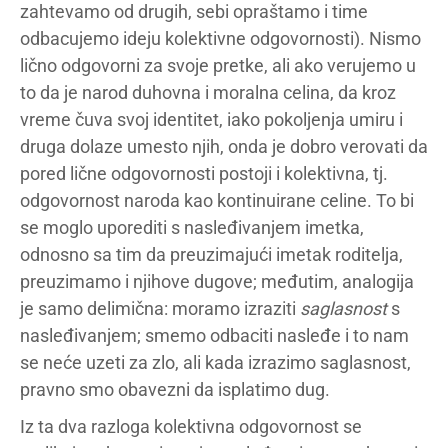
zahtevamo od drugih, sebi opraštamo i time
odbacujemo ideju kolektivne odgovornosti). Nismo
lično odgovorni za svoje pretke, ali ako verujemo u
to da je narod duhovna i moralna celina, da kroz
vreme čuva svoj identitet, iako pokoljenja umiru i
druga dolaze umesto njih, onda je dobro verovati da
pored lične odgovornosti postoji i kolektivna, tj.
odgovornost naroda kao kontinuirane celine. To bi
se moglo uporediti s nasleđivanjem imetka,
odnosno sa tim da preuzimajući imetak roditelja,
preuzimamo i njihove dugove; međutim, analogija
je samo delimična: moramo izraziti
saglasnost
s
nasleđivanjem; smemo odbaciti nasleđe i to nam
se neće uzeti za zlo, ali kada izrazimo saglasnost,
pravno smo obavezni da isplatimo dug.
Iz ta dva razloga kolektivna odgovornost se