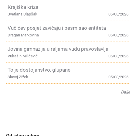
Krajiška kriza
Svetlana Slapšak
06/08/2026
Vučićev posjet zavičaju i besmisao entiteta
Dragan Markovina
06/08/2026
Jovina gimnazija u raljama vudu pravoslavlja
Vukašin Milićević
06/08/2026
To je dostojanstvo, glupane
Slavoj Žižek
05/08/2026
Dalje
Od istog autora