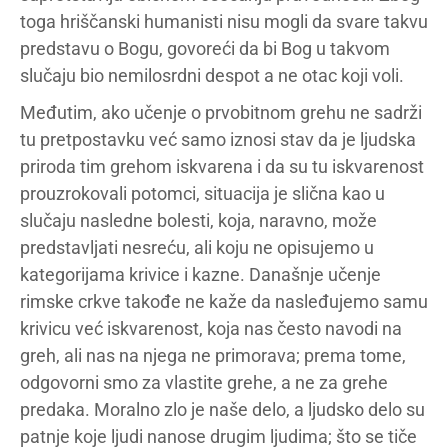
toga hriščanski humanisti nisu mogli da svare takvu
predstavu o Bogu, govoreći da bi Bog u takvom
slučaju bio nemilosrdni despot a ne otac koji voli.
Međutim, ako učenje o prvobitnom grehu ne sadrži
tu pretpostavku već samo iznosi stav da je ljudska
priroda tim grehom iskvarena i da su tu iskvarenost
prouzrokovali potomci, situacija je slična kao u
slučaju nasledne bolesti, koja, naravno, može
predstavljati nesreću, ali koju ne opisujemo u
kategorijama krivice i kazne. Današnje učenje
rimske crkve takođe ne kaže da nasleđujemo samu
krivicu već iskvarenost, koja nas često navodi na
greh, ali nas na njega ne primorava; prema tome,
odgovorni smo za vlastite grehe, a ne za grehe
predaka. Moralno zlo je naše delo, a ljudsko delo su
patnje koje ljudi nanose drugim ljudima; što se tiče