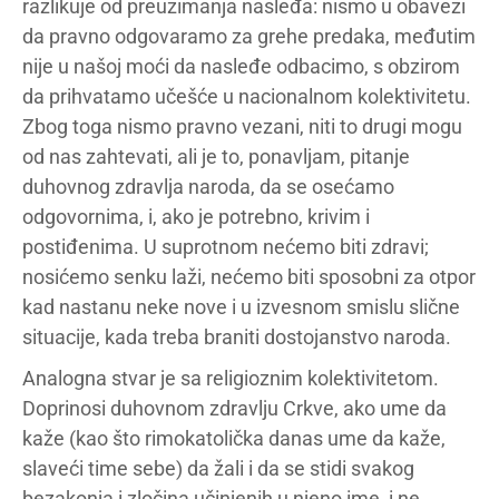
razlikuje od preuzimanja nasleđa: nismo u obavezi
da pravno odgovaramo za grehe predaka, međutim
nije u našoj moći da nasleđe odbacimo, s obzirom
da prihvatamo učešće u nacionalnom kolektivitetu.
Zbog toga nismo pravno vezani, niti to drugi mogu
od nas zahtevati, ali je to, ponavljam, pitanje
duhovnog zdravlja naroda, da se osećamo
odgovornima, i, ako je potrebno, krivim i
postiđenima. U suprotnom nećemo biti zdravi;
nosićemo senku laži, nećemo biti sposobni za otpor
kad nastanu neke nove i u izvesnom smislu slične
situacije, kada treba braniti dostojanstvo naroda.
Analogna stvar je sa religioznim kolektivitetom.
Doprinosi duhovnom zdravlju Crkve, ako ume da
kaže (kao što rimokatolička danas ume da kaže,
slaveći time sebe) da žali i da se stidi svakog
bezakonja i zločina učinjenih u njeno ime, i ne