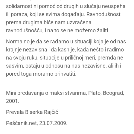
solidarnost ni pomoć od drugih u slučaju neuspeha
ili poraza, koji se svima događaju. Ravnodušnost
prema drugima biće nam uzvraćena
ravnodušnošću, i na to se ne možemo žaliti.
Normalno je da se rađamo u situaciji koja je od nas
krajnje nezavisna i da kasnije, kada nešto i radimo
na svoju ruku, situacije u priličnoj meri, premda ne
sasvim, ostaju u odnosu na nas nezavisne, ali ih i
pored toga moramo prihvatiti.
Mini predavanja o maksi stvarima, Plato, Beograd,
2001.
Prevela Biserka Rajčić
Peščanik.net, 23.07.2009.