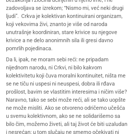
zadovoljava se izrekom; “Nismo mi, već neki drugi
ljudi”. Crkva je kolektivan kontinuirani organizam,
koji vekovima živi, znanto je više od naroda
unutrašnje koordiniran, stare krivice su njegove
krivice a ne delo anonimnih sila ili gresi davno
pomrlih pojedinaca.
Da li, ipak, ne moram sebi reći: ne pripadam
nijednom narodu, ni Crkvi, ni bilo kakvom
kolektivitetu koji čuva moralni kontinuitet, ništa me
se ne tiču ni uspesi ni neuspesi, dobra ili rđava
prošlost, bavim se vlastitim interesima i ničim više?
Naravno, tako se sebi može reći, ali se tako uopšte
ne može misliti. Ako se otvoreno odričemo učešća
u svemu kolektivnom, ako se ne solidarišemo sa
bilo čim, možemo živeti, ali taj život će biti uzaludan
i nesrećan; u tom slučaju ne smemo očekivati ni