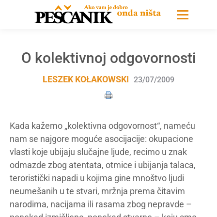
O kolektivnoj odgovornosti
LESZEK KOŁAKOWSKI
23/07/2009
Kada kažemo „kolektivna odgovornost“, nameću
nam se najgore moguće asocijacije: okupacione
vlasti koje ubijaju slučajne ljude, recimo u znak
odmazde zbog atentata, otmice i ubijanja talaca,
teroristički napadi u kojima gine mnoštvo ljudi
neumešanih u te stvari, mržnja prema čitavim
narodima, nacijama ili rasama zbog nepravde –