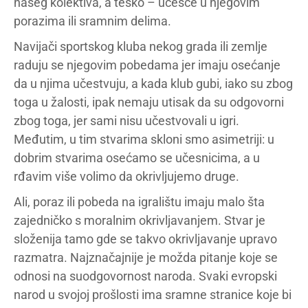
našeg kolektiva, a teško – učešće u njegovim
porazima ili sramnim delima.
Navijači sportskog kluba nekog grada ili zemlje
raduju se njegovim pobedama jer imaju osećanje
da u njima učestvuju, a kada klub gubi, iako su zbog
toga u žalosti, ipak nemaju utisak da su odgovorni
zbog toga, jer sami nisu učestvovali u igri.
Međutim, u tim stvarima skloni smo asimetriji: u
dobrim stvarima osećamo se učesnicima, a u
rđavim više volimo da okrivljujemo druge.
Ali, poraz ili pobeda na igralištu imaju malo šta
zajedničko s moralnim okrivljavanjem. Stvar je
složenija tamo gde se takvo okrivljavanje upravo
razmatra. Najznačajnije je možda pitanje koje se
odnosi na suodgovornost naroda. Svaki evropski
narod u svojoj prošlosti ima sramne stranice koje bi