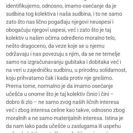
identifikujemo, odnosno, imamo osećanje da je
sudbina tog kolektiva i naša sudbina, i to ne samo
zato što nas lično pogađaju njegovi neuspesi i
obogaćuju njegovi uspesi, već i zato što je taj
kolektiv u našim očima određeno moralno telo,
nešto dragoceno, da veze koje se u njemu
održavaju i nas povezuju s njim, da se ne temelje
samo na izgračunavanju gubitaka i dobitaka već i
na veri u zajedničku sudbinu, u prirodnu solidarnost,
koju prihvatamo čak i kada protiv nje grešimo.
Prema tome, normalno je da imamo osećanje
učešća u onome što je taj kolektiv činio i čini –
dobro ili zlo – ne samo zvog naših ličnih interesa
već i zbog interesa celine kao takve, odnosno zbog
moralnih a ne samo materijalnih interesa. Istina je
da nam lako pada učešće u zaslugama ili uspehu