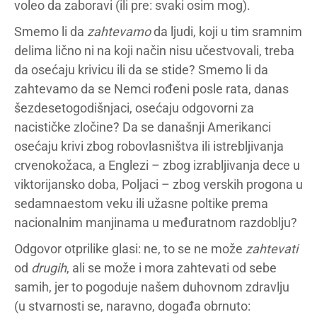
voleo da zaboravi (ili pre: svaki osim mog).
Smemo li da
zahtevamo
da ljudi, koji u tim sramnim
delima lično ni na koji način nisu učestvovali, treba
da osećaju krivicu ili da se stide? Smemo li da
zahtevamo da se Nemci rođeni posle rata, danas
šezdesetogodišnjaci, osećaju odgovorni za
nacističke zločine? Da se današnji Amerikanci
osećaju krivi zbog robovlasništva ili istrebljivanja
crvenokožaca, a Englezi – zbog izrabljivanja dece u
viktorijansko doba, Poljaci – zbog verskih progona u
sedamnaestom veku ili užasne poltike prema
nacionalnim manjinama u međuratnom razdoblju?
Odgovor otprilike glasi: ne, to se ne može
zahtevati
od
drugih
, ali se može i mora zahtevati od sebe
samih, jer to pogoduje našem duhovnom zdravlju
(u stvarnosti se, naravno, događa obrnuto: