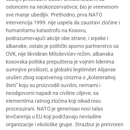
osloncem na neokonzervativce, bio je vremenom
sve manje ubedljiv. Prethodno, prva NATO
intervencija 1999. nije uspela da zaustavi zločine i
humanitarnu katastrofu na Kosovu,
podrazumevajući akcije obe strane, i srpske i
albanske, ostalo je politički sporno partnerstvo sa
OVK, nije likvidiran Miloševićev režim, albanska
kosovska politika prepuštena je vojnim liderima
sumnjive prošlosti, a globalni legitimitet Alijanse
urušen zbog sopstvenog cinizma o „kolateralnoj
šteti” koju su proizvodili suvišni, nemarni i
neodgovorni napadi na civiline ciljeve, sa
elementima ratnog zločina koji nikad nisu
procesuirani. NATO je generisao novi talas
levičarenja u EU koji podržavaju nevladine
organizacije i ekološke grupe. Strazbur je pretvoren