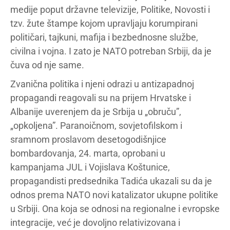
medije poput državne televizije, Politike, Novosti i
tzv. žute štampe kojom upravljaju korumpirani
političari, tajkuni, mafija i bezbednosne službe,
civilna i vojna. I zato je NATO potreban Srbiji, da je
čuva od nje same.
Zvanična politika i njeni odrazi u antizapadnoj
propagandi reagovali su na prijem Hrvatske i
Albanije uverenjem da je Srbija u „obruču”,
„opkoljena”. Paranoičnom, sovjetofilskom i
sramnom proslavom desetogodišnjice
bombardovanja, 24. marta, oprobani u
kampanjama JUL i Vojislava Koštunice,
propagandisti predsednika Tadića ukazali su da je
odnos prema NATO novi katalizator ukupne politike
u Srbiji. Ona koja se odnosi na regionalne i evropske
integracije, već je dovoljno relativizovana i