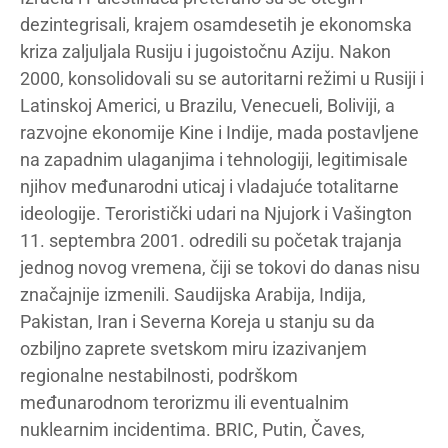
dezintegrisali, krajem osamdesetih je ekonomska
kriza zaljuljala Rusiju i jugoistočnu Aziju. Nakon
2000, konsolidovali su se autoritarni režimi u Rusiji i
Latinskoj Americi, u Brazilu, Venecueli, Boliviji, a
razvojne ekonomije Kine i Indije, mada postavljene
na zapadnim ulaganjima i tehnologiji, legitimisale
njihov međunarodni uticaj i vladajuće totalitarne
ideologije. Teroristički udari na Njujork i Vašington
11. septembra 2001. odredili su početak trajanja
jednog novog vremena, čiji se tokovi do danas nisu
značajnije izmenili. Saudijska Arabija, Indija,
Pakistan, Iran i Severna Koreja u stanju su da
ozbiljno zaprete svetskom miru izazivanjem
regionalne nestabilnosti, podrškom
međunarodnom terorizmu ili eventualnim
nuklearnim incidentima. BRIC, Putin, Čaves,