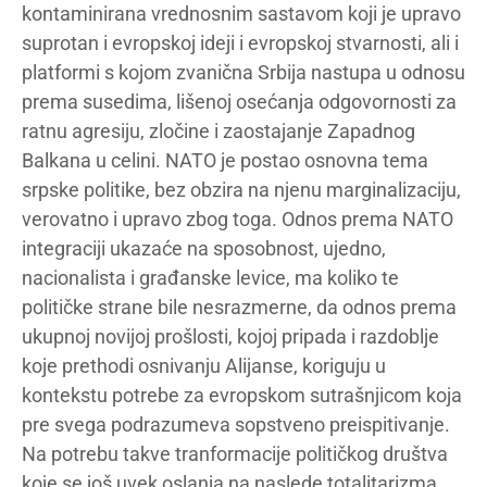
kontaminirana vrednosnim sastavom koji je upravo
suprotan i evropskoj ideji i evropskoj stvarnosti, ali i
platformi s kojom zvanična Srbija nastupa u odnosu
prema susedima, lišenoj osećanja odgovornosti za
ratnu agresiju, zločine i zaostajanje Zapadnog
Balkana u celini. NATO je postao osnovna tema
srpske politike, bez obzira na njenu marginalizaciju,
verovatno i upravo zbog toga. Odnos prema NATO
integraciji ukazaće na sposobnost, ujedno,
nacionalista i građanske levice, ma koliko te
političke strane bile nesrazmerne, da odnos prema
ukupnoj novijoj prošlosti, kojoj pripada i razdoblje
koje prethodi osnivanju Alijanse, koriguju u
kontekstu potrebe za evropskom sutrašnjicom koja
pre svega podrazumeva sopstveno preispitivanje.
Na potrebu takve tranformacije političkog društva
koje se još uvek oslanja na naslede totalitarizma