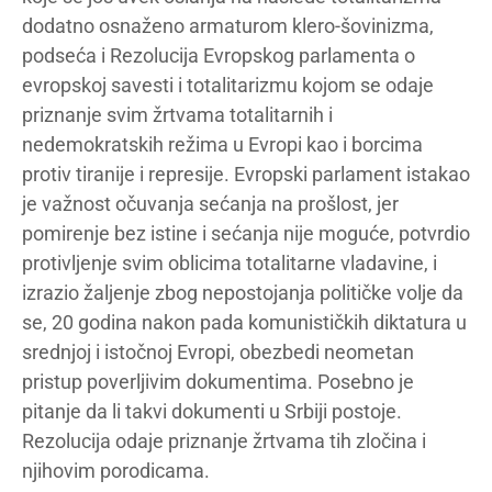
dodatno osnaženo armaturom klero-šovinizma,
podseća i Rezolucija Evropskog parlamenta o
evropskoj savesti i totalitarizmu kojom se odaje
priznanje svim žrtvama totalitarnih i
nedemokratskih režima u Evropi kao i borcima
protiv tiranije i represije. Evropski parlament istakao
je važnost očuvanja sećanja na prošlost, jer
pomirenje bez istine i sećanja nije moguće, potvrdio
protivljenje svim oblicima totalitarne vladavine, i
izrazio žaljenje zbog nepostojanja političke volje da
se, 20 godina nakon pada komunističkih diktatura u
srednjoj i istočnoj Evropi, obezbedi neometan
pristup poverljivim dokumentima. Posebno je
pitanje da li takvi dokumenti u Srbiji postoje.
Rezolucija odaje priznanje žrtvama tih zločina i
njihovim porodicama.