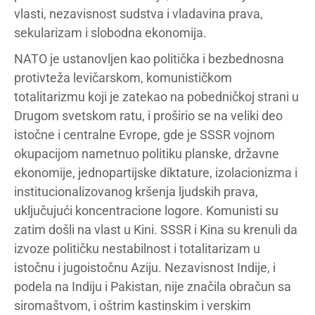
vlasti, nezavisnost sudstva i vladavina prava,
sekularizam i slobodna ekonomija.
NATO je ustanovljen kao politička i bezbednosna
protivteža levičarskom, komunističkom
totalitarizmu koji je zatekao na pobedničkoj strani u
Drugom svetskom ratu, i proširio se na veliki deo
istočne i centralne Evrope, gde je SSSR vojnom
okupacijom nametnuo politiku planske, državne
ekonomije, jednopartijske diktature, izolacionizma i
institucionalizovanog kršenja ljudskih prava,
uključujući koncentracione logore. Komunisti su
zatim došli na vlast u Kini. SSSR i Kina su krenuli da
izvoze političku nestabilnost i totalitarizam u
istočnu i jugoistočnu Aziju. Nezavisnost Indije, i
podela na Indiju i Pakistan, nije značila obračun sa
siromaštvom, i oštrim kastinskim i verskim