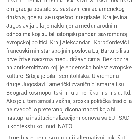
prva primenila američko iskustvo. Srpska i hrvatska
emigracija postale su sastavni činilac američkog
društva, gde su se uspešno integrisale. Kraljevina
Jugoslavija bila je naklonjena međunarodnim
odnosima koji su bili istorijski pandan savremenoj
evropskoj politici. Kralj Aleksandar I Karađordević i
francuski ministar spoljnih poslova Luj Bartu bili su
prve žrtve nacizma medu državnicima. Bez obzira
na antisemitizam koji je endemska bolest evropske
kulture, Srbija je bila i semitofilska. U vremenu
druge Jugoslaviji američki zvaničnici smatrali su
Beograd kosmopolitskim i u američkom smislu. Itd.
Ako je u tom smislu važna, srpska politička tradicija
ne svedoči o preteranoj disonantnosti koja bi
nastupila institucionalizacijom odnosa sa EU i SAD
u kontekstu koji nudi NATO.
U međuvremenu su propali i alternativni pokušati