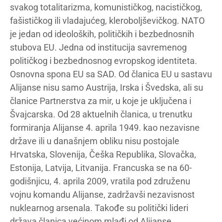
svakog totalitarizma, komunističkog, nacističkog,
fašističkog ili vladajućeg, kleroboljševičkog. NATO
je jedan od ideoloških, političkih i bezbednosnih
stubova EU. Jedna od institucija savremenog
političkog i bezbednosnog evropskog identiteta.
Osnovna spona EU sa SAD. Od članica EU u sastavu
Alijanse nisu samo Austrija, Irska i Švedska, ali su
članice Partnerstva za mir, u koje je uključena i
Švajcarska. Od 28 aktuelnih članica, u trenutku
formiranja Alijanse 4. aprila 1949. kao nezavisne
države ili u današnjem obliku nisu postojale
Hrvatska, Slovenija, Češka Republika, Slovačka,
Estonija, Latvija, Litvanija. Francuska se na 60-
godišnjicu, 4. aprila 2009, vratila pod združenu
vojnu komandu Alijanse, zadržavši nezavisnost
nuklearnog arsenala. Takođe su politički lideri
država članica većinom mlađi od Alijanse.