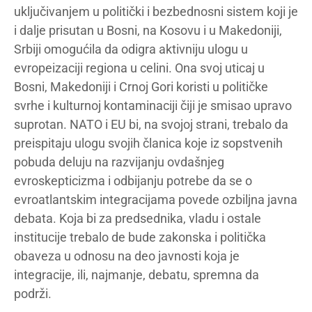
uključivanjem u politički i bezbednosni sistem koji je
i dalje prisutan u Bosni, na Kosovu i u Makedoniji,
Srbiji omogućila da odigra aktivniju ulogu u
evropeizaciji regiona u celini. Ona svoj uticaj u
Bosni, Makedoniji i Crnoj Gori koristi u političke
svrhe i kulturnoj kontaminaciji čiji je smisao upravo
suprotan. NATO i EU bi, na svojoj strani, trebalo da
preispitaju ulogu svojih članica koje iz sopstvenih
pobuda deluju na razvijanju ovdašnjeg
evroskepticizma i odbijanju potrebe da se o
evroatlantskim integracijama povede ozbiljna javna
debata. Koja bi za predsednika, vladu i ostale
institucije trebalo de bude zakonska i politička
obaveza u odnosu na deo javnosti koja je
integracije, ili, najmanje, debatu, spremna da
podrži.