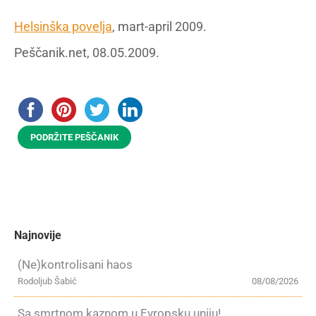
Helsinška povelja
, mart-april 2009.
Peščanik.net, 08.05.2009.
PODRŽITE PEŠČANIK
Najnovije
(Ne)kontrolisani haos
Rodoljub Šabić
08/08/2026
Sa smrtnom kaznom u Evropsku uniju!