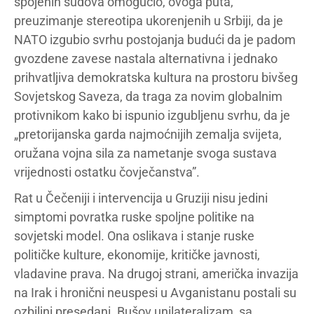
spojenih sudova omogućio, ovoga puta,
preuzimanje stereotipa ukorenjenih u Srbiji, da je
NATO izgubio svrhu postojanja budući da je padom
gvozdene zavese nastala alternativna i jednako
prihvatljiva demokratska kultura na prostoru bivšeg
Sovjetskog Saveza, da traga za novim globalnim
protivnikom kako bi ispunio izgubljenu svrhu, da je
„pretorijanska garda najmoćnijih zemalja svijeta,
oružana vojna sila za nametanje svoga sustava
vrijednosti ostatku čovječanstva”.
Rat u Čečeniji i intervencija u Gruziji nisu jedini
simptomi povratka ruske spoljne politike na
sovjetski model. Ona oslikava i stanje ruske
političke kulture, ekonomije, kritičke javnosti,
vladavine prava. Na drugoj strani, američka invazija
na Irak i hronični neuspesi u Avganistanu postali su
ozbiljni presedani. Bušov unilateralizam, sa