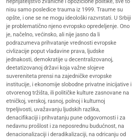
neprijateljstvo zvanične i opozicione politike, sve to
nisu samo posledice trauma iz 1999. Traume su
opšte, i one se ne mogu ideološki razvrstati. U Srbiji
je problematično njeno evropsko opredeljenje. Ono
je, načelno, većinsko, ali nije jasno da li
podrazumeva prihvatanje vrednosti evropske
civlizacije poput vladavine prava, ljudske
jednakosti, demokratije u decentralizovanoj,
deetatizovanoj državi koja važne slojeve
suvereniteta prensi na zajedničke evropske
institucije, i ekonomije slobodne privatne inicijative i
otvorenog tržišta, ili političke kulture zasnovane na
etničkoj, verskoj, rasnoj, polnoj i kulturnoj
trpeljivosti, uvažavanju ljudskih razlika,
denacifikaciji i prihvatanju pune odgovornosti i za
nedavnu prošlost i za neposrednu budućnost, na
denacionalizaciji i deradikalizaciji, na odricanju od