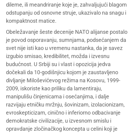
dileme, ili meandriranje koje je, zahvaljujući blagom
odstupanju od osnovne struje, ukazivalo na snagu i
kompaktnost matice.
Obeležavanje šeste decenije NATO alijanse postalo
je povod osporavanju, sumnjama, podsećanjem da
svet nije isti kao u vremenu nastanka, da je savez
izgubio smisao, kredibilitet, možda i izvesnu
budućnost. U Srbiji su i vlast i opozicija jedva
dočekali da 10-godišnjicu kojom je zaustavljeno
divljanje Miloševićevog režima na Kosovu, 1999-
2009, iskoriste kao priliku da lamentiraju,
manipulišu činjenicama i osećanjima, i dalje
razvijaju etničku mržnju, šovinizam, izolacionizam,
evroskepticizam, cinično i inferiorno odbacivanje
demokratske civilizacije, u izvesnom smislu i
opravdanje zločinačkog koncepta u celini koji je