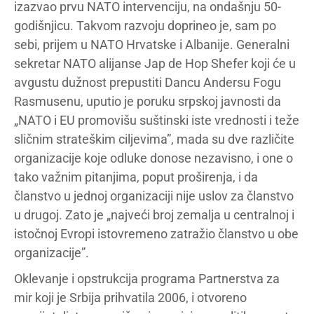
izazvao prvu NATO intervenciju, na ondašnju 50-
godišnjicu. Takvom razvoju doprineo je, sam po
sebi, prijem u NATO Hrvatske i Albanije. Generalni
sekretar NATO alijanse Jap de Hop Shefer koji će u
avgustu dužnost prepustiti Dancu Andersu Fogu
Rasmusenu, uputio je poruku srpskoj javnosti da
„NATO i EU promovišu suštinski iste vrednosti i teže
sličnim strateškim ciljevima”, mada su dve različite
organizacije koje odluke donose nezavisno, i one o
tako važnim pitanjima, poput proširenja, i da
članstvo u jednoj organizaciji nije uslov za članstvo
u drugoj. Zato je „najveći broj zemalja u centralnoj i
istočnoj Evropi istovremeno zatražio članstvo u obe
organizacije”.
Oklevanje i opstrukcija programa Partnerstva za
mir koji je Srbija prihvatila 2006, i otvoreno