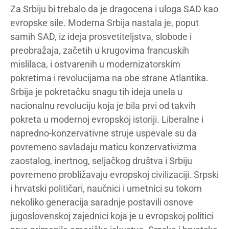
Za Srbiju bi trebalo da je dragocena i uloga SAD kao
evropske sile. Moderna Srbija nastala je, poput
samih SAD, iz ideja prosvetiteljstva, slobode i
preobražaja, začetih u krugovima francuskih
mislilaca, i ostvarenih u modernizatorskim
pokretima i revolucijama na obe strane Atlantika.
Srbija je pokretačku snagu tih ideja unela u
nacionalnu revoluciju koja je bila prvi od takvih
pokreta u modernoj evropskoj istoriji. Liberalne i
napredno-konzervativne struje uspevale su da
povremeno savladaju maticu konzervativizma
zaostalog, inertnog, seljačkog društva i Srbiju
povremeno probližavaju evropskoj civilizaciji. Srpski
i hrvatski političari, naučnici i umetnici su tokom
nekoliko generacija saradnje postavili osnove
jugoslovenskoj zajednici koja je u evropskoj politici