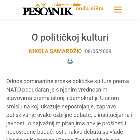
O političkoj kulturi
NIKOLA SAMARDŽIĆ
08/05/2009
Odnos dominantne srpske političke kulture prema
NATO podudaran je s njenim vrednosnim
stavovima prema istoriji i demokratiji. U istom
smislu na koji ukazuje nepostojanje, zapravo
potiskivanje svake ozbiljne debate, u institucijama i
javnosti, o najvažnijim pitanjima novije prošlosti i
neposredne budućnosti. Takvu debatu su vlade