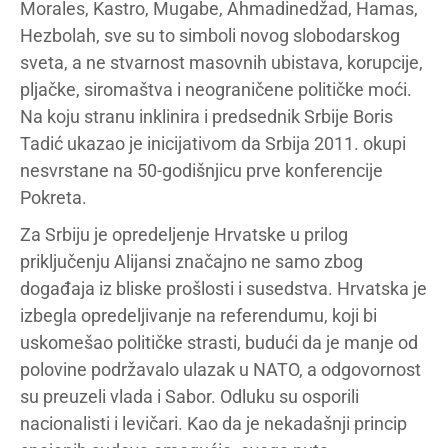
Morales, Kastro, Mugabe, Ahmadinedžad, Hamas,
Hezbolah, sve su to simboli novog slobodarskog
sveta, a ne stvarnost masovnih ubistava, korupcije,
pljačke, siromaštva i neograničene političke moći.
Na koju stranu inklinira i predsednik Srbije Boris
Tadić ukazao je inicijativom da Srbija 2011. okupi
nesvrstane na 50-godišnjicu prve konferencije
Pokreta.
Za Srbiju je opredeljenje Hrvatske u prilog
priključenju Alijansi značajno ne samo zbog
događaja iz bliske prošlosti i susedstva. Hrvatska je
izbegla opredeljivanje na referendumu, koji bi
uskomešao političke strasti, budući da je manje od
polovine podržavalo ulazak u NATO, a odgovornost
su preuzeli vlada i Sabor. Odluku su osporili
nacionalisti i levičari. Kao da je nekadašnji princip