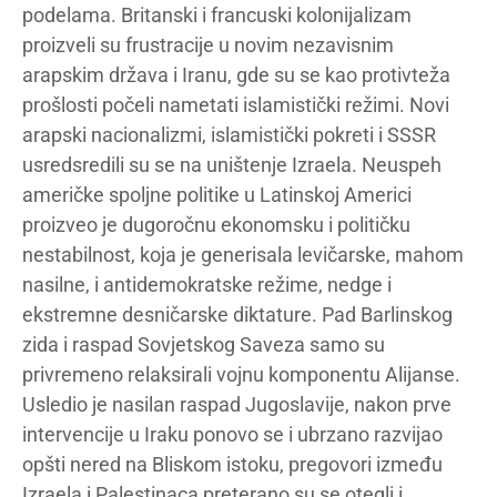
podelama. Britanski i francuski kolonijalizam
proizveli su frustracije u novim nezavisnim
arapskim država i Iranu, gde su se kao protivteža
prošlosti počeli nametati islamistički režimi. Novi
arapski nacionalizmi, islamistički pokreti i SSSR
usredsredili su se na uništenje Izraela. Neuspeh
američke spoljne politike u Latinskoj Americi
proizveo je dugoročnu ekonomsku i političku
nestabilnost, koja je generisala levičarske, mahom
nasilne, i antidemokratske režime, nedge i
ekstremne desničarske diktature. Pad Barlinskog
zida i raspad Sovjetskog Saveza samo su
privremeno relaksirali vojnu komponentu Alijanse.
Usledio je nasilan raspad Jugoslavije, nakon prve
intervencije u Iraku ponovo se i ubrzano razvijao
opšti nered na Bliskom istoku, pregovori između
Izraela i Palestinaca preterano su se otegli i