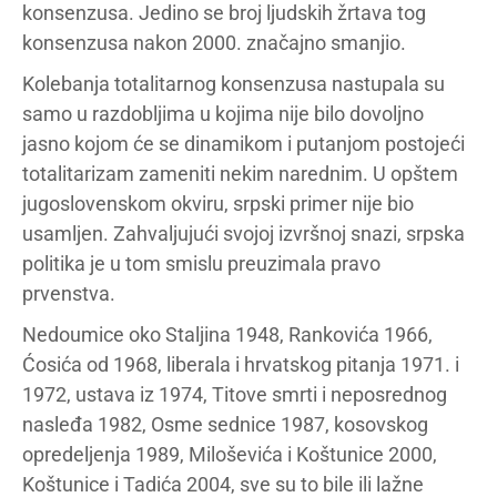
konsenzusa. Jedino se broj ljudskih žrtava tog
konsenzusa nakon 2000. značajno smanjio.
Kolebanja totalitarnog konsenzusa nastupala su
samo u razdobljima u kojima nije bilo dovoljno
jasno kojom će se dinamikom i putanjom postojeći
totalitarizam zameniti nekim narednim. U opštem
jugoslovenskom okviru, srpski primer nije bio
usamljen. Zahvaljujući svojoj izvršnoj snazi, srpska
politika je u tom smislu preuzimala pravo
prvenstva.
Nedoumice oko Staljina 1948, Rankovića 1966,
Ćosića od 1968, liberala i hrvatskog pitanja 1971. i
1972, ustava iz 1974, Titove smrti i neposrednog
nasleđa 1982, Osme sednice 1987, kosovskog
opredeljenja 1989, Miloševića i Koštunice 2000,
Koštunice i Tadića 2004, sve su to bile ili lažne