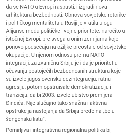
da se NATO u Evropi raspusti, i izgradi nova
arhitektura bezbednosti. Obnova sovjetske retorike
i političkog mentaliteta u Rusiji je vratila ulogu
Alijanse medu političke i vojne prioritete, naročito u
istočnoj Evropi, pre svega u onim zemljama koje
ponovo podsećaju na ožiljke preostale od sovjetske
okupacije. U njenom odnosu prema NATO
integraciji, za zvaničnu Srbiju je i dalje prioritet u
očuvanju postojećih bezbednosnih struktura koje
su izvele jugoslovensku dezintegraciju, ratnu
agresiju, potom opstruisale demokratizaciju i
tranziciju, da bi 2003. izvele ubistvo premijera
Đindića. Nije slučajno tako snažna i aktivna
opstrukcija nastojanja da Srbija pređe na „belu
šengensku listu”.
Pomirljiva i integrativna regionalna politika bi,