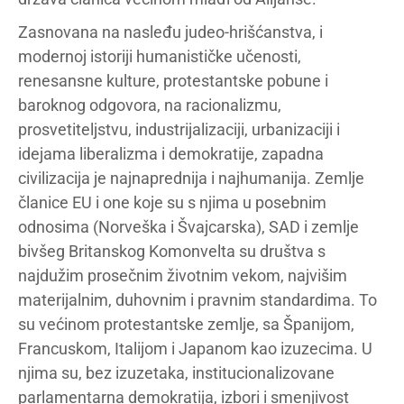
Zasnovana na nasleđu judeo-hrišćanstva, i
modernoj istoriji humanističke učenosti,
renesansne kulture, protestantske pobune i
baroknog odgovora, na racionalizmu,
prosvetiteljstvu, industrijalizaciji, urbanizaciji i
idejama liberalizma i demokratije, zapadna
civilizacija je najnaprednija i najhumanija. Zemlje
članice EU i one koje su s njima u posebnim
odnosima (Norveška i Švajcarska), SAD i zemlje
bivšeg Britanskog Komonvelta su društva s
najdužim prosečnim životnim vekom, najvišim
materijalnim, duhovnim i pravnim standardima. To
su većinom protestantske zemlje, sa Španijom,
Francuskom, Italijom i Japanom kao izuzecima. U
njima su, bez izuzetaka, institucionalizovane
parlamentarna demokratija, izbori i smenjivost