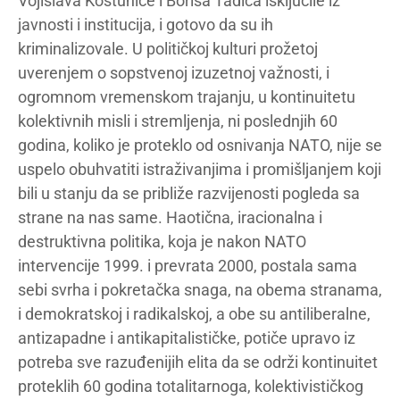
Vojislava Koštunice i Borisa Tadića isključile iz
javnosti i institucija, i gotovo da su ih
kriminalizovale. U političkoj kulturi prožetoj
uverenjem o sopstvenoj izuzetnoj važnosti, i
ogromnom vremenskom trajanju, u kontinuitetu
kolektivnih misli i stremljenja, ni poslednjih 60
godina, koliko je proteklo od osnivanja NATO, nije se
uspelo obuhvatiti istraživanjima i promišljanjem koji
bili u stanju da se približe razvijenosti pogleda sa
strane na nas same. Haotična, iracionalna i
destruktivna politika, koja je nakon NATO
intervencije 1999. i prevrata 2000, postala sama
sebi svrha i pokretačka snaga, na obema stranama,
i demokratskoj i radikalskoj, a obe su antiliberalne,
antizapadne i antikapitalističke, potiče upravo iz
potreba sve razuđenijih elita da se održi kontinuitet
proteklih 60 godina totalitarnoga, kolektivističkog