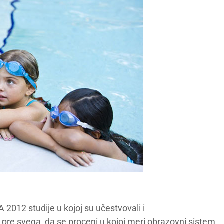
 2012 studije u kojoj su učestvovali i
, pre svega, da se proceni u kojoj meri obrazovni sistem,