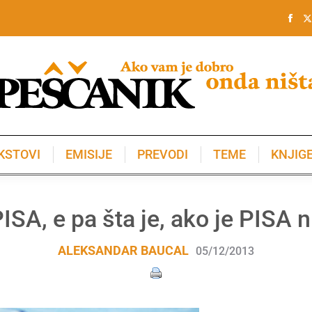
KSTOVI
EMISIJE
PREVODI
TEME
KNJIG
KSTOVI
EMISIJE
PREVODI
TEME
KNJIG
ISA, e pa šta je, ako je PISA n
ALEKSANDAR BAUCAL
05/12/2013