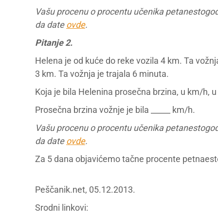
Vašu procenu o procentu učenika petanestogodi
da date
ovde
.
Pitanje 2.
Helena je od kuće do reke vozila 4 km. Ta vožnj
3 km. Ta vožnja je trajala 6 minuta.
Koja je bila Helenina prosečna brzina, u km/h, u
Prosečna brzina vožnje je bila _____ km/h.
Vašu procenu o procentu učenika petanestogodi
da date
ovde
.
Za 5 dana objavićemo tačne procente petnaesto
Peščanik.net, 05.12.2013.
Srodni linkovi: