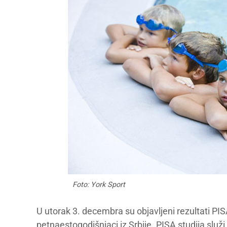
Foto: York Sport
U utorak 3. decembra su objavljeni rezultati PISA
petnaestogodišnjaci iz Srbije. PISA studija služi