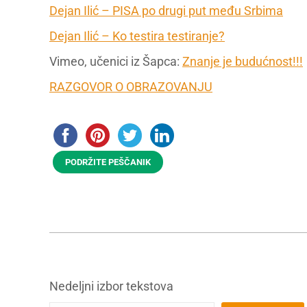
Dejan Ilić – PISA po drugi put među Srbima
Dejan Ilić – Ko testira testiranje?
Vimeo, učenici iz Šapca:
Znanje je budućnost!!!
RAZGOVOR O OBRAZOVANJU
PODRŽITE PEŠČANIK
Nedeljni izbor tekstova