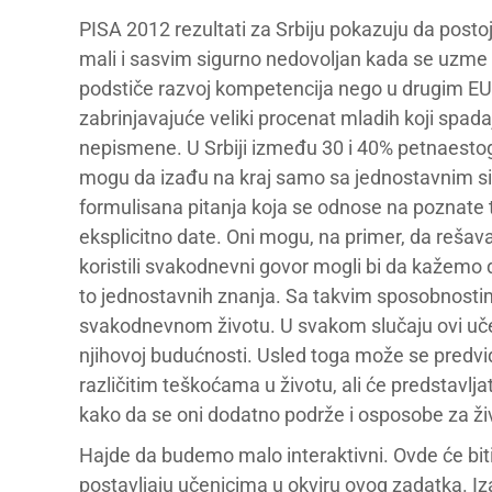
PISA 2012 rezultati za Srbiju pokazuju da posto
mali i sasvim sigurno nedovoljan kada se uzme u
podstiče razvoj kompetencija nego u drugim EU
zabrinjavajuće veliki procenat mladih koji spada
nepismene. U Srbiji između 30 i 40% petnaesto
mogu da izađu na kraj samo sa jednostavnim s
formulisana pitanja koja se odnose na poznate t
eksplicitno date. Oni mogu, na primer, da rešavaj
koristili svakodnevni govor mogli bi da kažemo
to jednostavnih znanja. Sa takvim sposobnostima 
svakodnevnom životu. U svakom slučaju ovi učeni
njihovoj budućnosti. Usled toga može se predvid
različitim teškoćama u životu, ali će predstavlja
kako da se oni dodatno podrže i osposobe za ži
Hajde da budemo malo interaktivni. Ovde će biti
postavljaju učenicima u okviru ovog zadatka. Iz