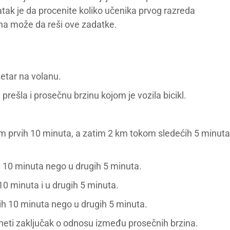
tak je da procenite koliko učenika prvog razreda
na može da reši ove zadatke.
metar na volanu.
rešla i prosečnu brzinu kojom je vozila bicikl.
om prvih 10 minuta, a zatim 2 km tokom sledećih 5 minuta
ih 10 minuta nego u drugih 5 minuta.
 10 minuta i u drugih 5 minuta.
vih 10 minuta nego u drugih 5 minuta.
neti zaključak o odnosu između prosečnih brzina.