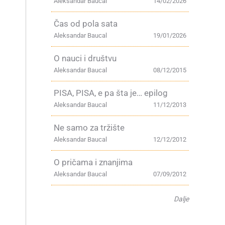
Aleksandar Baucal
14/02/2026
Čas od pola sata
Aleksandar Baucal
19/01/2026
O nauci i društvu
Aleksandar Baucal
08/12/2015
PISA, PISA, e pa šta je… epilog
Aleksandar Baucal
11/12/2013
Ne samo za tržište
Aleksandar Baucal
12/12/2012
O pričama i znanjima
Aleksandar Baucal
07/09/2012
Dalje