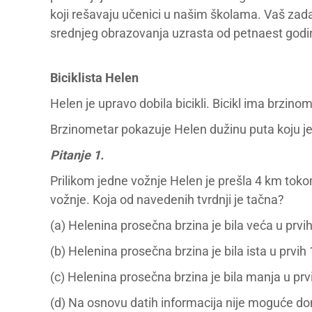
koji rešavaju učenici u našim školama. Vaš zada
srednjeg obrazovanja uzrasta od petnaest godi
Biciklista Helen
Helen je upravo dobila bicikli. Bicikl ima brzino
Brzinometar pokazuje Helen dužinu puta koju je p
Pitanje 1.
Prilikom jedne vožnje Helen je prešla 4 km tok
vožnje. Koja od navedenih tvrdnji je tačna?
(a) Helenina prosečna brzina je bila veća u prv
(b) Helenina prosečna brzina je bila ista u prvih
(c) Helenina prosečna brzina je bila manja u pr
(d) Na osnovu datih informacija nije moguće do