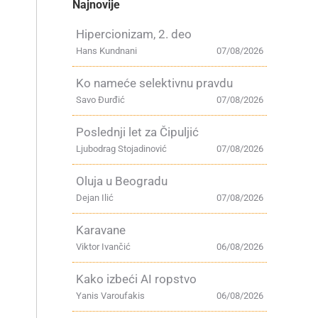
Najnovije
Hipercionizam, 2. deo
Hans Kundnani
07/08/2026
Ko nameće selektivnu pravdu
Savo Đurđić
07/08/2026
Poslednji let za Čipuljić
Ljubodrag Stojadinović
07/08/2026
Oluja u Beogradu
Dejan Ilić
07/08/2026
Karavane
Viktor Ivančić
06/08/2026
Kako izbeći AI ropstvo
Yanis Varoufakis
06/08/2026