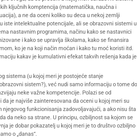
 nekih ključnih komptencija (matematička, naučna i
acija), a ne da oceni koliko su deca u nekoj zemlji
iste intelektualne potencijale, ali se obrazovni sistemi u
rema nastavnim programima, načinu kako se nastavnici
nizovane i kako se upravlja školama, kako se finansira
om, ko je na koji način moćan i kako tu moć koristi itd.
aciju kakav je kumulativni efekat takvih rešenja kada je
 sistema (u kojoj meri je postojeće stanje
i obrazovni sistem?), već nudi samo informaciju o tome d
razvijaju neke važne kompetencije. Polazi se od
 i da je najviše zainteresovana da oceni u kojoj meri su
 njegovog funkcionisanja zadovoljavajući, a ako nisu šta
da da neko sa strane. U principu, ozbiljnost sa kojom se
a je dobar pokazatelj u kojoj meri je to društvo ozbiljno
e samo o „danas“.