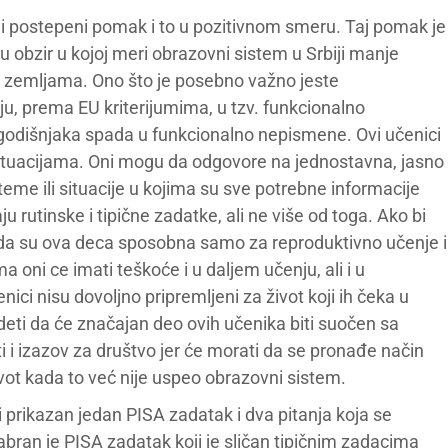
ji postepeni pomak i to u pozitivnom smeru. Taj pomak je
 obzir u kojoj meri obrazovni sistem u Srbiji manje
 zemljama. Ono što je posebno važno jeste
ju, prema EU kriterijumima, u tzv. funkcionalno
godišnjaka spada u funkcionalno nepismene. Ovi učenici
ituacijama. Oni mogu da odgovore na jednostavna, jasno
eme ili situacije u kojima su sve potrebne informacije
u rutinske i tipične zadatke, ali ne više od toga. Ako bi
 da su ova deca sposobna samo za reproduktivno učenje i
oni ce imati teškoće i u daljem učenju, ali i u
ci nisu dovoljno pripremljeni za život koji ih čeka u
eti da će značajan deo ovih učenika biti suočen sa
ti i izazov za društvo jer će morati da se pronađe način
vot kada to već nije uspeo obrazovni sistem.
 prikazan jedan PISA zadatak i dva pitanja koja se
abran je PISA zadatak koji je sličan tipičnim zadacima