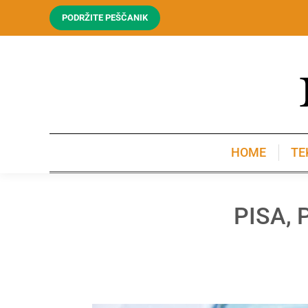
PODRŽITE PEŠČANIK
HOME
TE
HOME
TE
PISA, P