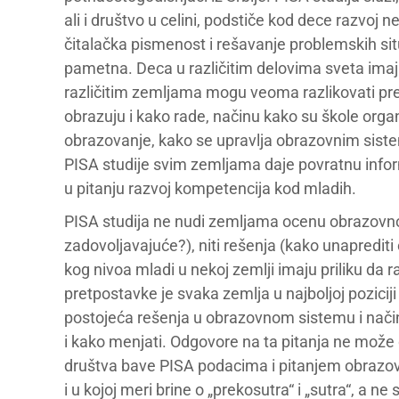
ali i društvo u celini, podstiče kod dece razvoj
čitalačka pismenost i rešavanje problemskih situ
pametna. Deca u različitim delovima sveta imaju 
različitim zemljama mogu veoma razlikovati p
obrazuju i kako rade, načinu kako su škole orga
obrazovanje, kako se upravlja obrazovnim sistem
PISA studije svim zemljama daje povratnu inform
u pitanju razvoj kompetencija kod mladih.
PISA studija ne nudi zemljama ocenu obrazovnog
zadovoljavajuće?), niti rešenja (kako unapredit
kog nivoa mladi u nekoj zemlji imaju priliku da 
pretpostavke je svaka zemlja u najboljoj poziciji
postojeća rešenja u obrazovnom sistemu i način
i kako menjati. Odgovore na ta pitanja ne može 
društva bave PISA podacima i pitanjem obrazovnj
i u kojoj meri brine o „prekosutra“ i „sutra“, a n