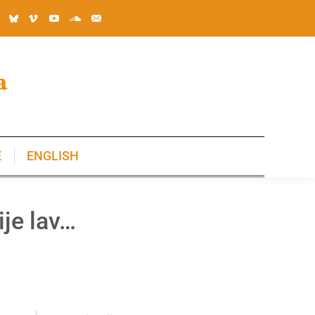
E
ENGLISH
E
ENGLISH
ije lav…