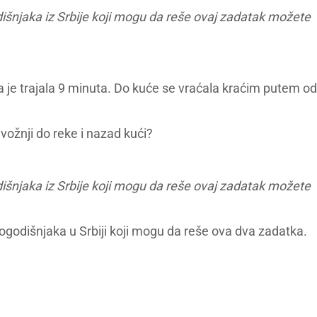
šnjaka iz Srbije koji mogu da reše ovaj zadatak možete
a je trajala 9 minuta. Do kuće se vraćala kraćim putem od
 vožnji do reke i nazad kući?
šnjaka iz Srbije koji mogu da reše ovaj zadatak možete
godišnjaka u Srbiji koji mogu da reše ova dva zadatka.