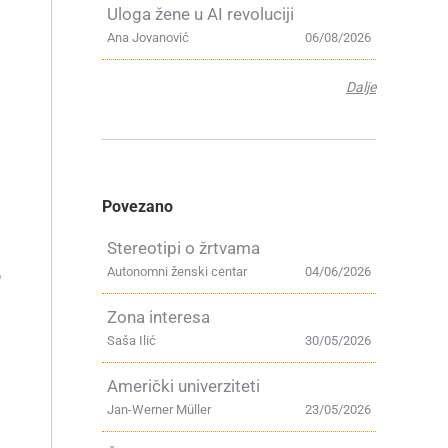
Uloga žene u AI revoluciji
Ana Jovanović
06/08/2026
Dalje
Povezano
Stereotipi o žrtvama
Autonomni ženski centar
04/06/2026
o
Zona interesa
Saša Ilić
30/05/2026
Američki univerziteti
Jan-Werner Müller
23/05/2026