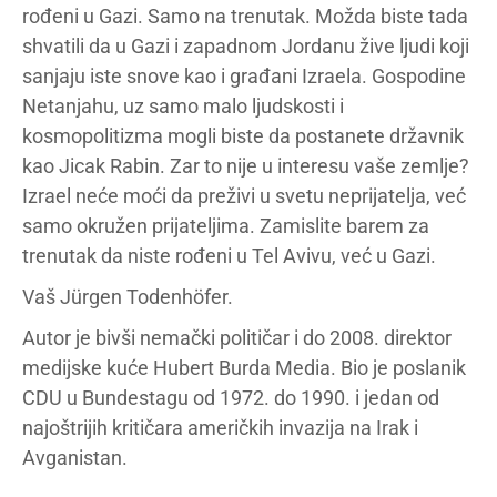
rođeni u Gazi. Samo na trenutak. Možda biste tada
shvatili da u Gazi i zapadnom Jordanu žive ljudi koji
sanjaju iste snove kao i građani Izraela. Gospodine
Netanjahu, uz samo malo ljudskosti i
kosmopolitizma mogli biste da postanete državnik
kao Jicak Rabin. Zar to nije u interesu vaše zemlje?
Izrael neće moći da preživi u svetu neprijatelja, već
samo okružen prijateljima. Zamislite barem za
trenutak da niste rođeni u Tel Avivu, već u Gazi.
Vaš Jürgen Todenhöfer.
Autor je bivši nemački političar i do 2008. direktor
medijske kuće Hubert Burda Media. Bio je poslanik
CDU u Bundestagu od 1972. do 1990. i jedan od
najoštrijih kritičara američkih invazija na Irak i
Avganistan.