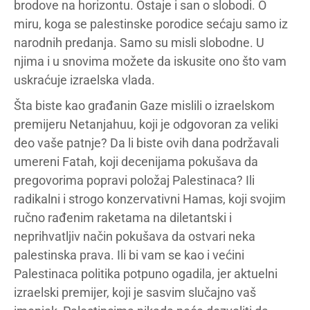
brodove na horizontu. Ostaje i san o slobodi. O
miru, koga se palestinske porodice sećaju samo iz
narodnih predanja. Samo su misli slobodne. U
njima i u snovima možete da iskusite ono što vam
uskraćuje izraelska vlada.
Šta biste kao građanin Gaze mislili o izraelskom
premijeru Netanjahuu, koji je odgovoran za veliki
deo vaše patnje? Da li biste ovih dana podržavali
umereni Fatah, koji decenijama pokušava da
pregovorima popravi položaj Palestinaca? Ili
radikalni i strogo konzervativni Hamas, koji svojim
ručno rađenim raketama na diletantski i
neprihvatljiv način pokušava da ostvari neka
palestinska prava. Ili bi vam se kao i većini
Palestinaca politika potpuno ogadila, jer aktuelni
izraelski premijer, koji je sasvim slučajno vaš