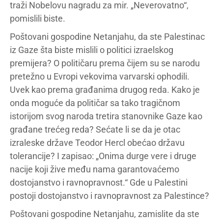
traži Nobelovu nagradu za mir. „Neverovatno“,
pomislili biste.
Poštovani gospodine Netanjahu, da ste Palestinac
iz Gaze šta biste mislili o politici izraelskog
premijera? O političaru prema čijem su se narodu
pretežno u Evropi vekovima varvarski ophodili.
Uvek kao prema građanima drugog reda. Kako je
onda moguće da političar sa tako tragičnom
istorijom svog naroda tretira stanovnike Gaze kao
građane trećeg reda? Sećate li se da je otac
izraleske države Teodor Hercl obećao državu
tolerancije? I zapisao: „Onima durge vere i druge
nacije koji žive među nama garantovaćemo
dostojanstvo i ravnopravnost.“ Gde u Palestini
postoji dostojanstvo i ravnopravnost za Palestince?
Poštovani gospodine Netanjahu, zamislite da ste