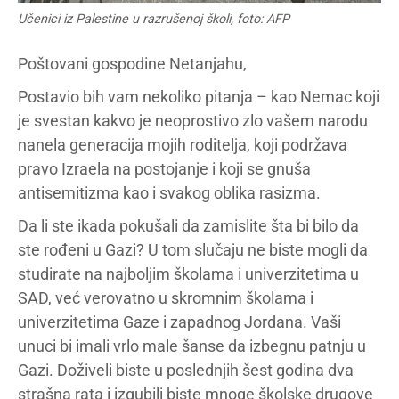
Učenici iz Palestine u razrušenoj školi, foto: AFP
Poštovani gospodine Netanjahu,
Postavio bih vam nekoliko pitanja – kao Nemac koji
je svestan kakvo je neoprostivo zlo vašem narodu
nanela generacija mojih roditelja, koji podržava
pravo Izraela na postojanje i koji se gnuša
antisemitizma kao i svakog oblika rasizma.
Da li ste ikada pokušali da zamislite šta bi bilo da
ste rođeni u Gazi? U tom slučaju ne biste mogli da
studirate na najboljim školama i univerzitetima u
SAD, već verovatno u skromnim školama i
univerzitetima Gaze i zapadnog Jordana. Vaši
unuci bi imali vrlo male šanse da izbegnu patnju u
Gazi. Doživeli biste u poslednjih šest godina dva
strašna rata i izgubili biste mnoge školske drugove