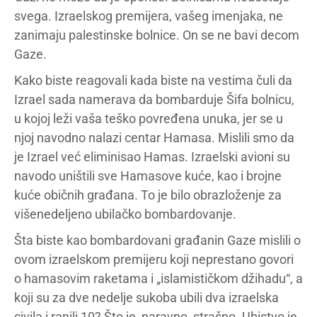
svega. Izraelskog premijera, vašeg imenjaka, ne
zanimaju palestinske bolnice. On se ne bavi decom
Gaze.
Kako biste reagovali kada biste na vestima čuli da
Izrael sada namerava da bombarduje Šifa bolnicu,
u kojoj leži vaša teško povređena unuka, jer se u
njoj navodno nalazi centar Hamasa. Mislili smo da
je Izrael već eliminisao Hamas. Izraelski avioni su
navodo uništili sve Hamasove kuće, kao i brojne
kuće običnih građana. To je bilo obrazloženje za
višenedeljeno ubilačko bombardovanje.
Šta biste kao bombardovani građanin Gaze mislili o
ovom izraelskom premijeru koji neprestano govori
o hamasovim raketama i „islamističkom džihadu“, a
koji su za dve nedelje sukoba ubili dva izraelska
civila i ranili 10? Što je, naravno, strašno. Ubistvo je