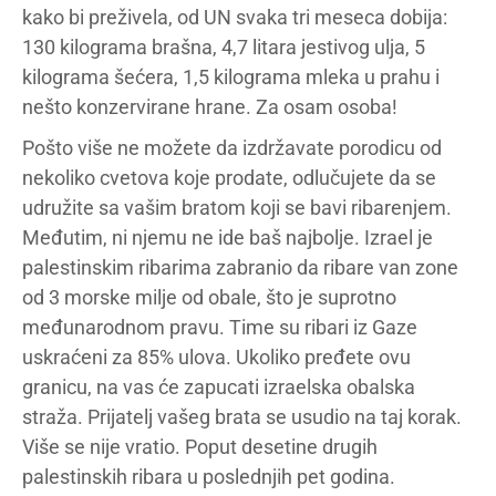
kako bi preživela, od UN svaka tri meseca dobija:
130 kilograma brašna, 4,7 litara jestivog ulja, 5
kilograma šećera, 1,5 kilograma mleka u prahu i
nešto konzervirane hrane. Za osam osoba!
Pošto više ne možete da izdržavate porodicu od
nekoliko cvetova koje prodate, odlučujete da se
udružite sa vašim bratom koji se bavi ribarenjem.
Međutim, ni njemu ne ide baš najbolje. Izrael je
palestinskim ribarima zabranio da ribare van zone
od 3 morske milje od obale, što je suprotno
međunarodnom pravu. Time su ribari iz Gaze
uskraćeni za 85% ulova. Ukoliko pređete ovu
granicu, na vas će zapucati izraelska obalska
straža. Prijatelj vašeg brata se usudio na taj korak.
Više se nije vratio. Poput desetine drugih
palestinskih ribara u poslednjih pet godina.