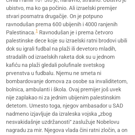
ubistvo, ma ko ga počinio. Ali izraelski premijer
stvari posmatra drugačije. On je potpuno
ravnodušan prema 600 ubijenih i 4000 ranjenih
1
Palestinaca.
Ravnodušan je i prema četvoro
palestinske dece koje su izraelski ratni brodovi ubili
dok su igrali fudbal na plaži ili devetoro mladih,
stradalih od izraelskih raketa dok su u jednom
kafiću na plaži gledali polufinale svetskog
prvenstva u fudbalu. Njemu ne smeta ni
bombardovanje domova za osobe sa invaliditetom,
bolnica, ambulanti i škola. Ovaj premijer još uvek
nije zaplakao ni za jednim ubijenim palestinskim
detetom. Umesto toga, njegov ambasador u SAD
nadmeno izjavljuje da izraleska vojska „zbog
nesvakidašnje uzdržanosti“ zaslužuje Nobelovu
nagradu za mir. Njegova vlada čini ratni zločin, a on