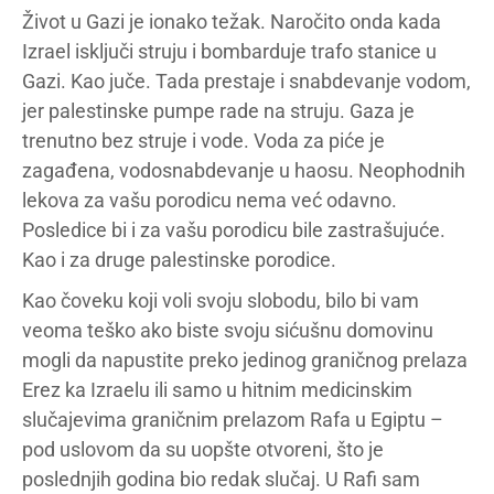
Život u Gazi je ionako težak. Naročito onda kada
Izrael isključi struju i bombarduje trafo stanice u
Gazi. Kao juče. Tada prestaje i snabdevanje vodom,
jer palestinske pumpe rade na struju. Gaza je
trenutno bez struje i vode. Voda za piće je
zagađena, vodosnabdevanje u haosu. Neophodnih
lekova za vašu porodicu nema već odavno.
Posledice bi i za vašu porodicu bile zastrašujuće.
Kao i za druge palestinske porodice.
Kao čoveku koji voli svoju slobodu, bilo bi vam
veoma teško ako biste svoju sićušnu domovinu
mogli da napustite preko jedinog graničnog prelaza
Erez ka Izraelu ili samo u hitnim medicinskim
slučajevima graničnim prelazom Rafa u Egiptu –
pod uslovom da su uopšte otvoreni, što je
poslednjih godina bio redak slučaj. U Rafi sam