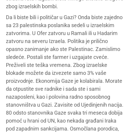
zbog izraelskih bombi.
Da li biste bili i političar u Gazi? Onda biste zajedno
sa 23 palestinska poslanika sedeli u izraelskim
zatvorima. U Ofer zatvoru u Ramali ili u Hadarim
zatvoru na severu Izraela. Politika je prilično
opasno zanimanje ako ste Palestinac. Zamislimo
sledeće. Postali ste farmer i uzgajate cveće.
Preživeli ste teška vremena. Zbog izraelske
blokade možete da izvezete samo 3% vaše
proizvodnje. Ekonomija Gaze je kolabirala. Morate
da otpustite sve radnike i sada ste i sami
nazaposleni, kao i polovina radno sposobnog
stanovništva u Gazi. Zavisite od Ujedinjenih nacija.
80 odsto stanovnika Gaze svaka tri meseca dobija
pomoć u hrani od UN, kao nekada građani Iraka
pod zapadnim sankcijama. Osmočlana porodica,