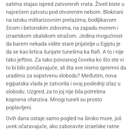
satima stajao ispred zatvorenih vrata. Živeli biste u
najvećem zatvoru pod otvorenim nebom. Blokirani
na istoku militarizovnim prelazima, bodljikavom
žicom i betonskim zidovima, na zapadu morem i
izraelskom obalskom stražom. Jedina mogućnost
da barem nekada vidite stare prijatelje u Egiptu je
da se kao krtica šunjate tunelima ka Rafi. A to i nije
tako jeftino. Za tako ponosnog čoveka ko što ste vi
to bi bilo ponižavajuće, ali šta sve nismo spremni da
uradimo za sopstvenu slobodu? Međutim, nova
egipatska vlada je zatvorila i ovaj poslednji izlaz u
slobodu. Uzgred, za to joj nije bila potrebna
kopnena ofanziva. Mnogi tuneli su prosto
poplavljeni.
Ovih dana ostaje samo pogled na široko more, još
uvek očaravajuće, ako zaboravite izraelske ratne