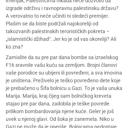
imenjak, Palestincima nikada neće dozvoliti da
izgrade održivu i ravnopravnu palestinsku državu?
A verovatno to neće učiniti ni sledeći premijer.
Plašim se da biste podržali najokoreliji od
takozvanih palestinskih terorističkih pokreta –
„islamistički džihad“. Jer ko je od vas okoreliji? Ali
ko zna?
Zamislite da su pre par dana bombe sa izraelskog
F16 sravnile vašu kuću sa zemljom. Brojni članovi
vaše porodice su ubijeni ili povređeni, a sva imovina
je uništena. Preživelo je teško povređeno dete koje
je prebačeno u Šifa bolnicu u Gazi. To je vaša unuka
Marija. Marija, kraj čijeg sam bolničkog kreveta
stajao pre par dana, zadobila je teške povrede
prilikom bombardovanja njene kuće. Geler je još
uvek u njenoj glavi. Od šoka je zanemela. Niko u
Gazi ne može da je operiše. Bolnicama nedostaje