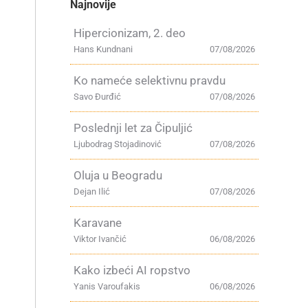
Najnovije
Hipercionizam, 2. deo
Hans Kundnani
07/08/2026
Ko nameće selektivnu pravdu
Savo Đurđić
07/08/2026
Poslednji let za Čipuljić
Ljubodrag Stojadinović
07/08/2026
Oluja u Beogradu
Dejan Ilić
07/08/2026
Karavane
Viktor Ivančić
06/08/2026
Kako izbeći AI ropstvo
Yanis Varoufakis
06/08/2026