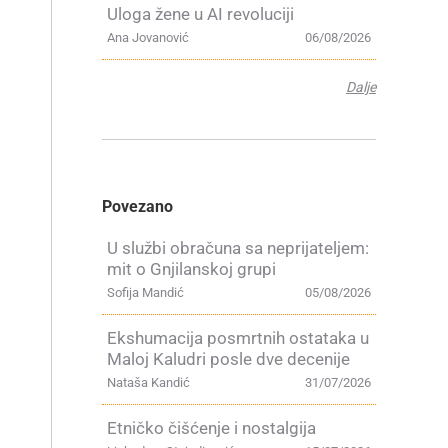
Uloga žene u AI revoluciji
Ana Jovanović
06/08/2026
Dalje
a
Povezano
U službi obračuna sa neprijateljem:
mit o Gnjilanskoj grupi
Sofija Mandić
05/08/2026
Ekshumacija posmrtnih ostataka u
Maloj Kaludri posle dve decenije
Nataša Kandić
31/07/2026
Etničko čišćenje i nostalgija