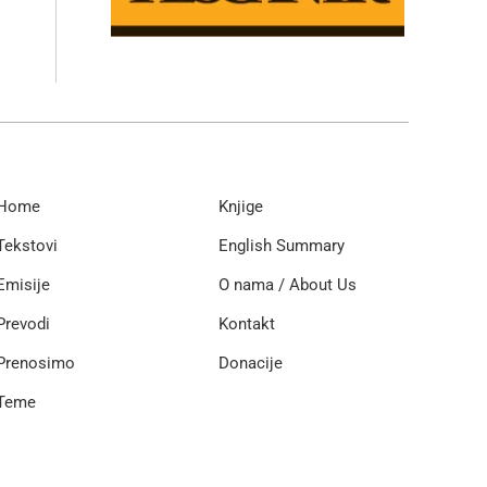
Home
Knjige
Tekstovi
English Summary
Emisije
O nama / About Us
Prevodi
Kontakt
Prenosimo
Donacije
Teme