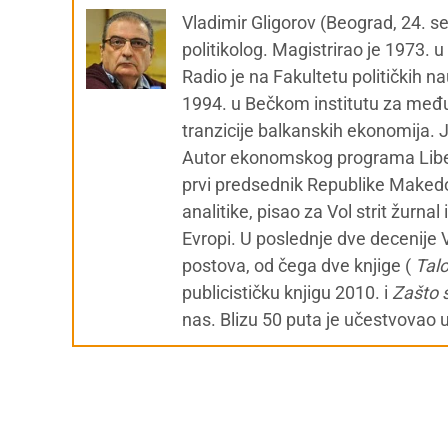
Vladimir Gligorov (Beograd, 24. 
politikolog. Magistrirao je 1973. 
Radio je na Fakultetu političkih 
1994. u Bečkom institutu za među
tranzicije balkanskih ekonomija.
Autor ekonomskog programa Liber
prvi predsednik Republike Makedoni
analitike, pisao za Vol strit žurn
Evropi. U poslednje dve decenije 
postova, od čega dve knjige (
Tal
publicističku knjigu 2010. i
Zašto 
nas. Blizu 50 puta je učestvovao 