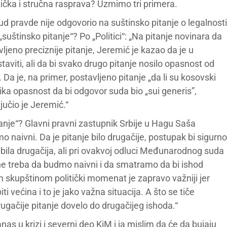
tička i stručna rasprava? Uzmimo tri primera.
sud pravde nije odgovorio na suštinsko pitanje o legalnosti
suštinsko pitanje“? Po „Politici“: „Na pitanje novinara da
vljeno preciznije pitanje, Jeremić je kazao da je u
taviti, ali da bi svako drugo pitanje nosilo opasnost od
Da je, na primer, postavljeno pitanje „da li su kosovski
lika opasnost da bi odgovor suda bio „sui generis”,
jučio je Jeremić.“
tanje“? Glavni pravni zastupnik Srbije u Hagu Saša
 naivni. Da je pitanje bilo drugačije, postupak bi sigurno
 bila drugačija, ali pri ovakvoj odluci Međunarodnog suda
 ne treba da budmo naivni i da smatramo da bi ishod
m skupštinom politički momenat je zapravo važniji jer
i većina i to je jako važna situacija. A što se tiče
gačije pitanje dovelo do drugačijeg ishoda.“
nas u krizi i severni deo KiM i ja mislim da će da bujaju