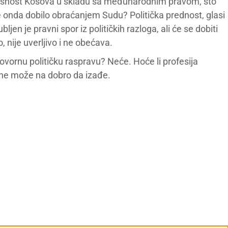
zavisnost Kosova u skladu sa međunarodnim pravom, što
e onda dobilo obraćanjem Sudu? Politička prednost, glasi
ljen je pravni spor iz političkih razloga, ali će se dobiti
, nije uverljivo i ne obećava.
ovornu političku raspravu? Neće. Hoće li profesija
ne može na dobro da izađe.