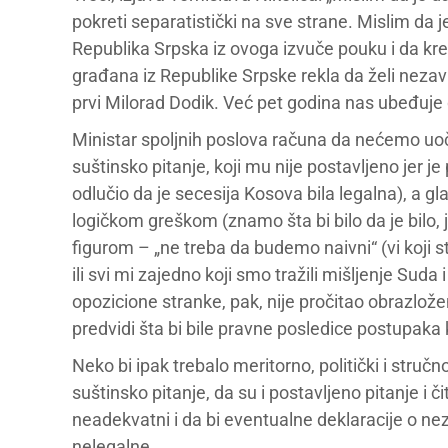
pokreti separatistički na sve strane. Mislim da 
Republika Srpska iz ovoga izvuče pouku i da kre
građana iz Republike Srpske rekla da želi neza
prvi Milorad Dodik. Već pet godina nas ubeđuje da 
Ministar spoljnih poslova računa da nećemo uoči
suštinsko pitanje, koji mu nije postavljeno jer j
odlučio da je secesija Kosova bila legalna), a 
logičkom greškom (znamo šta bi bilo da je bilo, 
figurom – „ne treba da budemo naivni“ (vi koji st
ili svi mi zajedno koji smo tražili mišljenje Suda 
opozicione stranke, pak, nije pročitao obrazlo
predvidi šta bi bile pravne posledice postupaka 
Neko bi ipak trebalo meritorno, politički i stru
suštinsko pitanje, da su i postavljeno pitanje i 
neadekvatni i da bi eventualne deklaracije o ne
nelegalne.