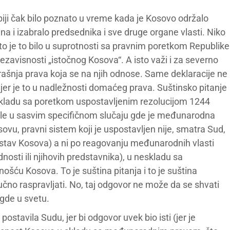
biji čak bilo poznato u vreme kada je Kosovo održalo
 i izabralo predsednika i sve druge organe vlasti. Niko
to je to bilo u suprotnosti sa pravnim poretkom Republike
nezavisnosti „istočnog Kosova“. A isto važi i za severno
ašnja prava koja se na njih odnose. Same deklaracije ne
jer je to u nadležnosti domaćeg prava. Suštinsko pitanje
neskladu sa poretkom uspostavljenim rezolucijom 1244
akle u sasvim specifičnom slučaju gde je međunarodna
vu, pravni sistem koji je uspostavljen nije, smatra Sud,
 ustav Kosova) a ni po reagovanju međunarodnih vlasti
osti ili njihovih predstavnika), u neskladu sa
ću Kosova. To je suština pitanja i to je suština
čno raspravljati. No, taj odgovor ne može da se shvati
 gde u svetu.
postavila Sudu, jer bi odgovor uvek bio isti (jer je