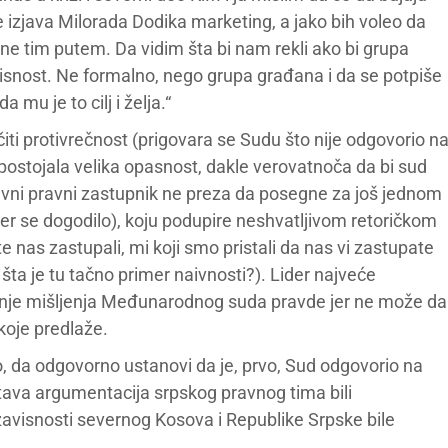
je izjava Milorada Dodika marketing, a jako bih voleo da
ne tim putem. Da vidim šta bi nam rekli ako bi grupa
visnost. Ne formalno, nego grupa građana i da se potpiše
mu je to cilj i želja.“
ti protivrečnost (prigovara se Sudu što nije odgovorio n
e postojala velika opasnost, dakle verovatnoča da bi sud
glavni pravni zastupnik ne preza da posegne za još jednom
jer se dogodilo), koju podupire neshvatljivom retoričkom
e nas zastupali, mi koji smo pristali da nas vi zastupate
i šta je tu tačno primer naivnosti?). Lider najveće
ženje mišljenja Međunarodnog suda pravde jer ne može da
koje predlaže.
čno, da odgovorno ustanovi da je, prvo, Sud odgovorio na
čitava argumentacija srpskog pravnog tima bili
zavisnosti severnog Kosova i Republike Srpske bile