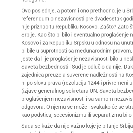
Ovo poslednje, a potom i ono prethodno, je u Sr
referendum o nezavisnosti pre dvadesetak godina
nije priznao tu Republiku Kosovo. Zašto? Zato š
Srbije. Kao što bi bilo i eventualno proglašenje 
Kosovo i za Republiku Srpsku u odnosu na unutr
bi bile u suprotnosti sa međunarodnim pravom, 
jeste da li je proglašenje nezavisnosti bilo u 
Saveta bezbednosti i Sud je odlučio da nije. D
zajednica preuzela suverene nadležnosti na Koso
ni po slovu prava (rezolucija 1244 i privremeni
(izjave generalnog sekretara UN, Saveta bezbedn
proglašenjem nezavisnosti i sa samom nezavisnoš
odgovora. O njemu se može i svakako će se stru
kao podsticaj secesionizmu ili separatizmu bilo
Sada se kaže da nije važno koje je pitanje Srbija 