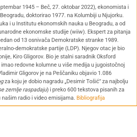
septembar 1945 – Beč, 27. oktobar 2022), ekonomista i
u Beogradu, doktorirao 1977. na Kolumbiji u Njujorku.
nauka i u Institutu ekonomskih nauka u Beogradu, a od
narodne ekonomske studije (wiiw). Ekspert za pitanja
 Jedan od 13 osnivača Demokratske stranke 1989.
alno-demokratske partije (LDP). Njegov otac je bio
je, Kiro Gligorov. Bio je stalni saradnik Oksford
al i imao redovne kolumne u više medija u jugoistočnoj
Vladimir Gligorov je na Peščaniku objavio 1.086
og
za koju je dobio nagradu „Desimir Tošić“ za najbolju
se zemlje raspadaju
) i preko 600 tekstova pisanih za
u našim radio i video emisijama.
Bibliografija