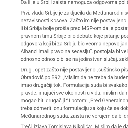
Da li je u Srbiji zaista nemoguća odgovorna poli
Prvi, vlada Srbije je zaključila da Međunarodni 
nezavisnosti Kosova. Zašto im nije postavljeno „
li bi Srbija bolje prošla pred MSP-om da je posta
pravnom timu Srbije bilo debate koje pitanje pos
odgovora koji bi za Srbiju bio veoma nepovoljan. 
Albanci imali pravo na secesiju”, postojala bi ve
odnosno odnosio bi se na jedinstven slučaj, zakl
Drugi, opet zašto nije postavljeno „suštinsko pi
Obradović po B92: „Mislim da ne treba da budemo
imao drugačiji tok. Formulacija suda bi svakako
pravde, imajući sve okolnosti u vidu, mislim da
mogao biti drugačiji.“ I potom: „Pred Generalno
treba odmeriti onu formulaciju za koju će se dobit
Međunarodnog suda, zaista ne verujem da bi dru
Treći, izjava Tomislava Nikolića: „Mislim da je da