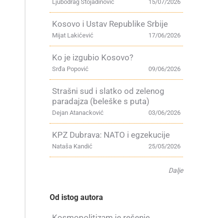
Ljubodrag Stojadinović
15/07/2026
Kosovo i Ustav Republike Srbije
Mijat Lakićević
17/06/2026
Ko je izgubio Kosovo?
Srđa Popović
09/06/2026
Strašni sud i slatko od zelenog
paradajza (beleške s puta)
Dejan Atanacković
03/06/2026
KPZ Dubrava: NATO i egzekucije
Nataša Kandić
25/05/2026
Dalje
Od istog autora
Kosmopolitizam je rešenje