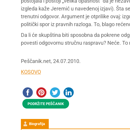
postojala i postoji „velika opasnost“ da je ne
izgleda kaže Jeremić u navedenoj izjavi). Šta s
trenutni odgovor. Argument je otprilike ovaj: izgub
politički spor iz pravnih razloga. To, blago rećeno
Da li će skupština biti sposobna da pokrene odg
povesti odgovornu stručnu raspravu? Neće. To 
Peščanik.net, 24.07.2010.
KOSOVO
PODRŽITE PEŠČANIK
Biografija