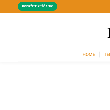
PODRŽITE PEŠČANIK
HOME
TE
HOME
TE