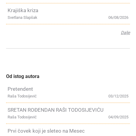
Krajiška kriza
Svetlana Slapšak
06/08/2026
Dalje
Od istog autora
Pretendent
Raša Todosijević
03/12/2025
SRETAN ROĐENDAN RAŠI TODOSIJEVIĆU
Raša Todosijević
04/09/2025
Prvi čovek koji je sleteo na Mesec