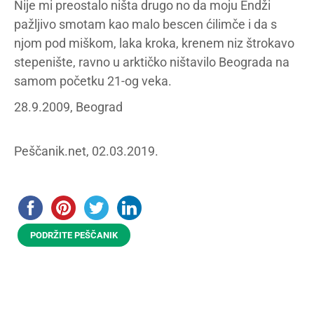
Nije mi preostalo ništa drugo no da moju Endži
pažljivo smotam kao malo bescen ćilimče i da s
njom pod miškom, laka kroka, krenem niz štrokavo
stepenište, ravno u arktičko ništavilo Beograda na
samom početku 21-og veka.
28.9.2009, Beograd
Peščanik.net, 02.03.2019.
PODRŽITE PEŠČANIK