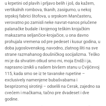
u krpetini od plavih i prljavo belih i još, da kažem,
vertikalnih rombova, tkanih, zasigurno, u nekoj
srpskoj fabrici štofova, u srpskom Mančasteru,
verovatno po zamisli neke navrat-nanos priučene
palanačke budale i krojenog teškim krojačkim
makazama seljančice-krojačice, u ona davno
prohujala vremena od pre pedeset i kusur godina, u
doba jugoslovenskog, navodno, zlatnog iliti na sve
strane razmahanog doušničkog socijalizma. Teško
mi je da shvatim otkud smo mi, moja Endži i ja,
naprasno iznikli u našem bivšem stanu u Cvijićevoj
115, kada smo se iz te tavanske rupetine –
exclusively namenjene bubašvabama i
besprizornoj sirotinji – odselili na Cerak, zajedno sa
cvećem i mačkama, tačno pre dvadeset i dve
godine.