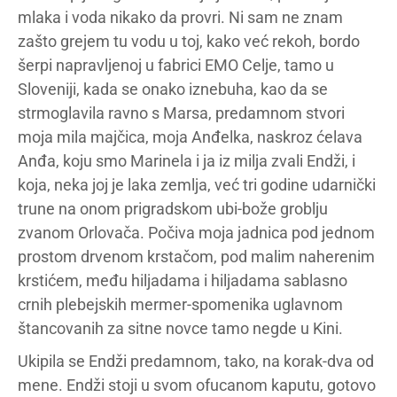
mlaka i voda nikako da provri. Ni sam ne znam
zašto grejem tu vodu u toj, kako već rekoh, bordo
šerpi napravljenoj u fabrici EMO Celje, tamo u
Sloveniji, kada se onako iznebuha, kao da se
strmoglavila ravno s Marsa, predamnom stvori
moja mila majčica, moja Anđelka, naskroz ćelava
Anđa, koju smo Marinela i ja iz milja zvali Endži, i
koja, neka joj je laka zemlja, već tri godine udarnički
trune na onom prigradskom ubi-bože groblju
zvanom Orlovača. Počiva moja jadnica pod jednom
prostom drvenom krstačom, pod malim naherenim
krstićem, među hiljadama i hiljadama sablasno
crnih plebejskih mermer-spomenika uglavnom
štancovanih za sitne novce tamo negde u Kini.
Ukipila se Endži predamnom, tako, na korak-dva od
mene. Endži stoji u svom ofucanom kaputu, gotovo