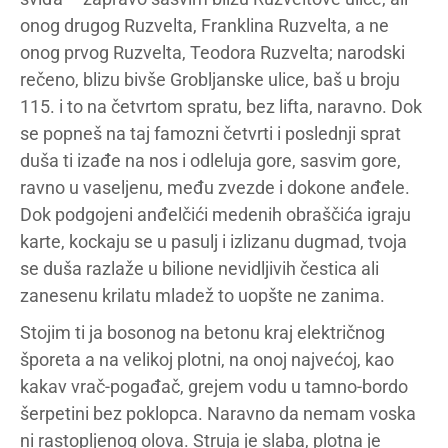
onog drugog Ruzvelta, Franklina Ruzvelta, a ne
onog prvog Ruzvelta, Teodora Ruzvelta; narodski
rečeno, blizu bivše Grobljanske ulice, baš u broju
115. i to na četvrtom spratu, bez lifta, naravno. Dok
se popneš na taj famozni četvrti i poslednji sprat
duša ti izađe na nos i odleluja gore, sasvim gore,
ravno u vaseljenu, među zvezde i dokone anđele.
Dok podgojeni anđelčići medenih obraščića igraju
karte, kockaju se u pasulj i izlizanu dugmad, tvoja
se duša razlaže u bilione nevidljivih čestica ali
zanesenu krilatu mladež to uopšte ne zanima.
Stojim ti ja bosonog na betonu kraj električnog
šporeta a na velikoj plotni, na onoj najvećoj, kao
kakav vrač-pogađač, grejem vodu u tamno-bordo
šerpetini bez poklopca. Naravno da nemam voska
ni rastopljenog olova. Struja je slaba, plotna je