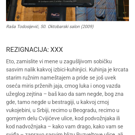
Raša Todosijević, 50. Oktobarski salon (2009)
REZIGNACIJA: XXX
Eto, zamislite vi mene u zagušljivom sobičku
sasvim nalik kakvoj izbici-kuhinjici. Kuhinja je krcata
starim ružnim nameštajem a pride se još uvek
oseća miris prženih jaja, crnog luka i onog vazda
užeglog zejtina – baš kao da sam negde, bog zna
gde, tamo negde u bestragiji, u kakvoj crnoj
vukojebini, u Srbiji, recimo u Beogradu, recimo u
gornjem delu Cvijićeve ulice, kod podvožnjaka ili
kod nadvožnjaka – kako vam drago, kako vam se
sviđa – zapravo sasvim blizu Ruzveltove ulice, ali