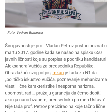
Foto: Vedran Bukarica
Široj javnosti je prof. Vladan Petrov postao poznat u
martu 2017. godine kada se našao na spisku 650
javnih ličnosti koje su potpisale podršku kandidaturi
Aleksandra Vučića za predsednika Republike.
Obrazlažući svoj potpis,
rekao
je tada za N1 da
„političko iskustvo Vučića, poznavanje mehanizama
vlasti, lične karakteristike i nesporna harizma,
upornost, rad … pružaju garanciju da ćemo dobiti,
ako ga narod izabere, predsednika po meri Ustava“.
Nije tada prof. Petrov precizirao na koje tačno lične