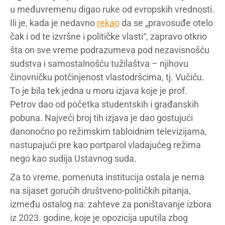
u međuvremenu digao ruke od evropskih vrednosti.
Ili je, kada je nedavno
rekao
da se „pravosuđe otelo
čak i od te izvršne i političke vlasti“, zapravo otkrio
šta on sve vreme podrazumeva pod nezavisnošću
sudstva i samostalnošću tužilaštva – njihovu
činovničku potčinjenost vlastodršcima, tj. Vučiću.
To je bila tek jedna u moru izjava koje je prof.
Petrov dao od početka studentskih i građanskih
pobuna. Najveći broj tih izjava je dao gostujući
danonoćno po režimskim tabloidnim televizijama,
nastupajući pre kao portparol vladajućeg režima
nego kao sudija Ustavnog suda.
Za to vreme, pomenuta institucija ostala je nema
na sijaset gorućih društveno-političkih pitanja,
između ostalog na: zahteve za poništavanje izbora
iz 2023. godine, koje je opozicija uputila zbog