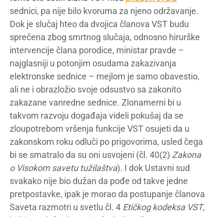
sednici, pa nije bilo kvoruma za njeno održavanje.
Dok je slučaj hteo da dvojica članova VST budu
sprečena zbog smrtnog slučaja, odnosno hirurške
intervencije člana porodice, ministar pravde –
najglasniji u potonjim osudama zakazivanja
elektronske sednice – mejlom je samo obavestio,
ali ne i obrazložio svoje odsustvo sa zakonito
zakazane vanredne sednice. Zlonamerni bi u
takvom razvoju događaja videli pokušaj da se
zloupotrebom vršenja funkcije VST osujeti da u
zakonskom roku odluči po prigovorima, usled čega
bi se smatralo da su oni usvojeni (čl. 40(2)
Zakona
o Visokom savetu tužilaštva
). I dok Ustavni sud
svakako nije bio dužan da pođe od takve jedne
pretpostavke, ipak je morao da postupanje članova
Saveta razmotri u svetlu čl. 4
Etičkog kodeksa VST
,