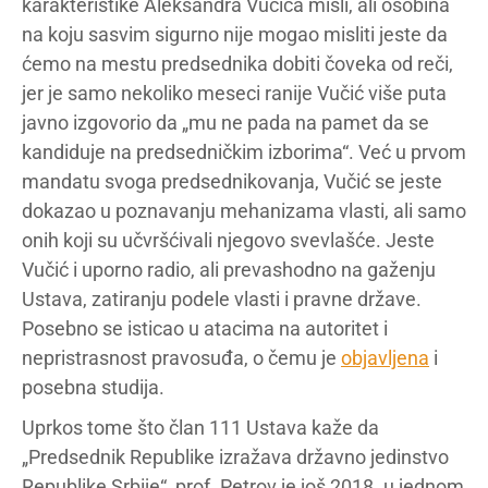
karakteristike Aleksandra Vučića misli, ali osobina
na koju sasvim sigurno nije mogao misliti jeste da
ćemo na mestu predsednika dobiti čoveka od reči,
jer je samo nekoliko meseci ranije Vučić više puta
javno izgovorio da „mu ne pada na pamet da se
kandiduje na predsedničkim izborima“. Već u prvom
mandatu svoga predsednikovanja, Vučić se jeste
dokazao u poznavanju mehanizama vlasti, ali samo
onih koji su učvršćivali njegovo svevlašće. Jeste
Vučić i uporno radio, ali prevashodno na gaženju
Ustava, zatiranju podele vlasti i pravne države.
Posebno se isticao u atacima na autoritet i
nepristrasnost pravosuđa, o čemu je
objavljena
i
posebna studija.
Uprkos tome što član 111 Ustava kaže da
„Predsednik Republike izražava državno jedinstvo
Republike Srbije“, prof. Petrov je još 2018. u jednom