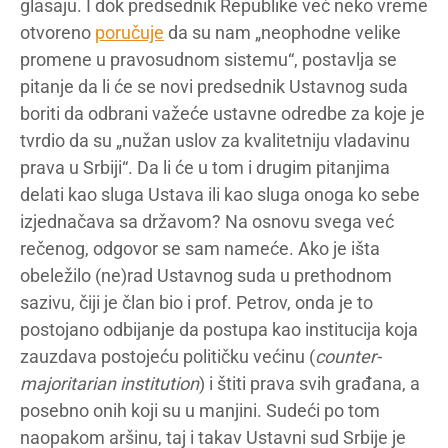
glasaju. I dok predsednik Republike već neko vreme
otvoreno
poručuje
da su nam „neophodne velike
promene u pravosudnom sistemu“, postavlja se
pitanje da li će se novi predsednik Ustavnog suda
boriti da odbrani važeće ustavne odredbe za koje je
tvrdio da su „nužan uslov za kvalitetniju vladavinu
prava u Srbiji“. Da li će u tom i drugim pitanjima
delati kao sluga Ustava ili kao sluga onoga ko sebe
izjednačava sa državom? Na osnovu svega već
rečenog, odgovor se sam nameće. Ako je išta
obeležilo (ne)rad Ustavnog suda u prethodnom
sazivu, čiji je član bio i prof. Petrov, onda je to
postojano odbijanje da postupa kao institucija koja
zauzdava postojeću političku većinu (
counter-
majoritarian institution
) i štiti prava svih građana, a
posebno onih koji su u manjini. Sudeći po tom
naopakom aršinu, taj i takav Ustavni sud Srbije je