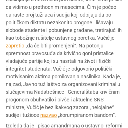
da vidimo u prethodnim mesecima. Čim je počeo
da raste broj tužilaca i sudija koji odbijaju da po
političkom diktatu nezakonito progone i lišavaju
slobode studente i pobunjene građane, tretirajući ih
kao tobožnje rušitelje ustavnog poretka, Vučić je
zapretio
„da će biti promenjeni“. Na potonju
spremnost pravosuđa da krivično goni pristalice
vladajuće partije koji su nasrtali na život i fizički
integritet studenata, Vučić je odgovorio politički
motivisanim aktima pomilovanja nasilnika. Kada je,
najzad, Javno tužilaštvo za organizovani kriminal u
slučajevima Nadstrešnice i Generalštaba krivičnim
progonom obuhvatilo i bivše i aktuelne SNS
ministre, Vučić je bez ikakvog zazora „nelojalne“
sudije i tužioce
nazvao
„korumpiranom bandom“.
Izgleda da je i pisac amandmana o ustavnoj reformi