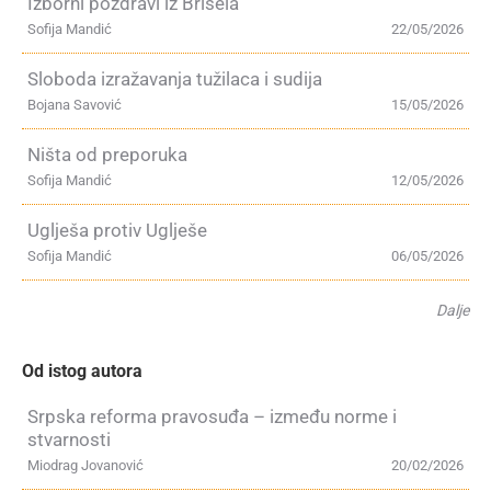
Izborni pozdravi iz Brisela
Sofija Mandić
22/05/2026
Sloboda izražavanja tužilaca i sudija
Bojana Savović
15/05/2026
Ništa od preporuka
Sofija Mandić
12/05/2026
Uglješa protiv Uglješe
Sofija Mandić
06/05/2026
Dalje
Od istog autora
Srpska reforma pravosuđa – između norme i
stvarnosti
Miodrag Jovanović
20/02/2026