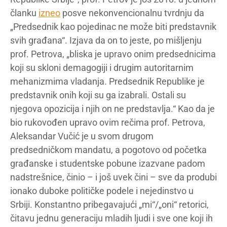
članku
izneo
posve nekonvencionalnu tvrdnju da
„Predsednik kao pojedinac ne može biti predstavnik
svih građana“. Izjava da on to jeste, po mišljenju
prof. Petrova, „bliska je upravo onim predsednicima
koji su skloni demagogiji i drugim autoritarnim
mehanizmima vladanja. Predsednik Republike je
predstavnik onih koji su ga izabrali. Ostali su
njegova opozicija i njih on ne predstavlja.“ Kao da je
bio rukovođen upravo ovim rečima prof. Petrova,
Aleksandar Vučić je u svom drugom
predsedničkom mandatu, a pogotovo od početka
građanske i studentske pobune izazvane padom
nadstrešnice, činio – i još uvek čini – sve da produbi
ionako duboke političke podele i nejedinstvo u
Srbiji. Konstantno pribegavajući „mi“/„oni“ retorici,
čitavu jednu generaciju mladih ljudi i sve one koji ih