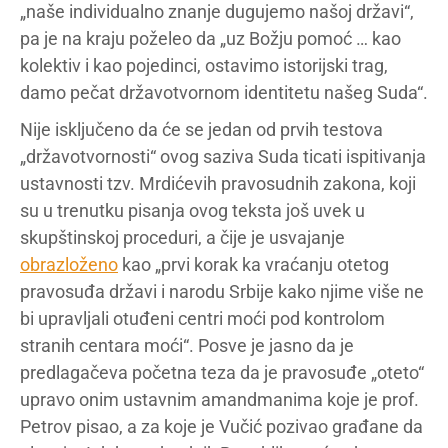
„naše individualno znanje dugujemo našoj državi“,
pa je na kraju poželeo da „uz Božju pomoć … kao
kolektiv i kao pojedinci, ostavimo istorijski trag,
damo pečat državotvornom identitetu našeg Suda“.
Nije isključeno da će se jedan od prvih testova
„državotvornosti“ ovog saziva Suda ticati ispitivanja
ustavnosti tzv. Mrdićevih pravosudnih zakona, koji
su u trenutku pisanja ovog teksta još uvek u
skupštinskoj proceduri, a čije je usvajanje
obrazloženo
kao „prvi korak ka vraćanju otetog
pravosuđa državi i narodu Srbije kako njime više ne
bi upravljali otuđeni centri moći pod kontrolom
stranih centara moći“. Posve je jasno da je
predlagačeva početna teza da je pravosuđe „oteto“
upravo onim ustavnim amandmanima koje je prof.
Petrov pisao, a za koje je Vučić pozivao građane da