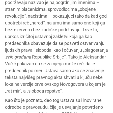
podržavaju nazivao je najpogrdnijim imenima –
stranim plaćenicima, sprovodiocima „obojene
revolucije“, nacistima – pokazujući tako da kad god
upotrebi reč „narod“, na umu ima samo one koji ga
bezrezervno i bez zadrške podržavaju. I sve to,
uprkos izričitoj ustavnoj zakletvi koja ga kao
predsednika obavezuje da se posveti ostvarivanju
ljudskih prava i sloboda, kao i očuvanju „blagostanja
svih građana
Republike Srbije“. Tako je Aleksandar
Vučić pokazao da se za njega može reći da je
predsednik po meri Ustava samo ako se značenje
teksta najvišeg pravnog akta shvati u ključu neke
lokalne verzije orvelovskog Novogovora u kojem je
„rat mir“, a „sloboda ropstvo“.
Kao što je poznato, deo tog Ustava su i inovirane
odredbe o pravosuđu, čije je usvajanje potvrđeno