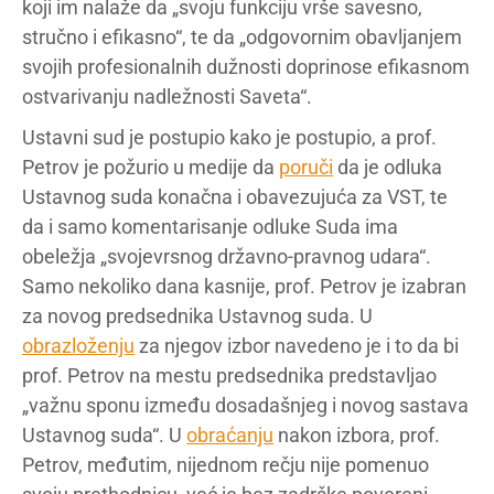
koji im nalaže da „svoju funkciju vrše savesno,
stručno i efikasno“, te da „odgovornim obavljanjem
svojih profesionalnih dužnosti doprinose efikasnom
ostvarivanju nadležnosti Saveta“.
Ustavni sud je postupio kako je postupio, a prof.
Petrov je požurio u medije da
poruči
da je odluka
Ustavnog suda konačna i obavezujuća za VST, te
da i samo komentarisanje odluke Suda ima
obeležja „svojevrsnog državno-pravnog udara“.
Samo nekoliko dana kasnije, prof. Petrov je izabran
za novog predsednika Ustavnog suda. U
obrazloženju
za njegov izbor navedeno je i to da bi
prof. Petrov na mestu predsednika predstavljao
„važnu sponu između dosadašnjeg i novog sastava
Ustavnog suda“. U
obraćanju
nakon izbora, prof.
Petrov, međutim, nijednom rečju nije pomenuo