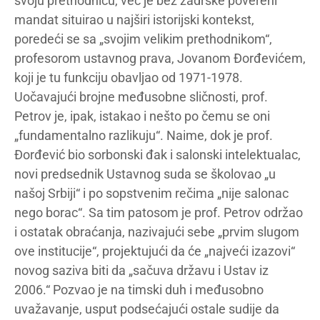
svoju prethodnicu, već je bez zadrške povereni
mandat situirao u najširi istorijski kontekst,
poredeći se sa „svojim velikim prethodnikom“,
profesorom ustavnog prava, Jovanom Đorđevićem,
koji je tu funkciju obavljao od 1971-1978.
Uočavajući brojne međusobne sličnosti, prof.
Petrov je, ipak, istakao i nešto po čemu se oni
„fundamentalno razlikuju“. Naime, dok je prof.
Đorđević bio sorbonski đak i salonski intelektualac,
novi predsednik Ustavnog suda se školovao „u
našoj Srbiji“ i po sopstvenim rečima „nije salonac
nego borac“. Sa tim patosom je prof. Petrov održao
i ostatak obraćanja, nazivajući sebe „prvim slugom
ove institucije“, projektujući da će „najveći izazovi“
novog saziva biti da „sačuva državu i Ustav iz
2006.“ Pozvao je na timski duh i međusobno
uvažavanje, usput podsećajući ostale sudije da