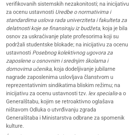
verifikovanih sistemskih nezakonitosti; na inicijativu
za ocenu ustavnosti
Uredbe o normativima i
standardima uslova rada univerziteta i fakulteta za
delatnosti koje se finansiraju iz budžeta
, koja je bila
osnov za uskraćivanje plate profesorima koji su
podržali studentske blokade; na inicijativu za ocenu
ustavnosti
Posebnog kolektivnog ugovora za
zaposlene u osnovnim i srednjim školama i
domovima učenika
, koja dodeljivanje jubilarne
nagrade zaposlenima uslovljava članstvom u
reprezentativnim sindikatima bliskim režimu; na
inicijativu za ocenu ustavnosti tzv.
lex specialis
-a o
Generalštabu, kojim se retroaktivno oglašava
ništavom Odluka o utvrđivanju zgrada
Generalštaba i Ministarstva odbrane za spomenik
kulture.