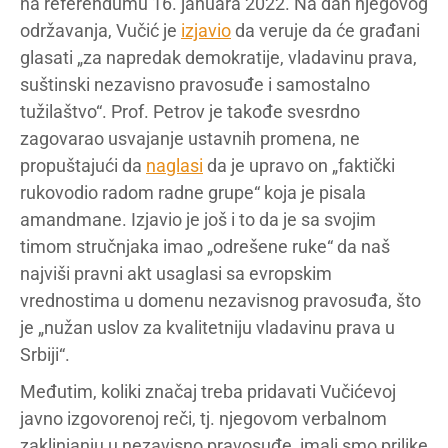
na referendumu 16. januara 2022. Na dan njegovog
održavanja, Vučić je
izjavio
da veruje da će građani
glasati „za napredak demokratije, vladavinu prava,
suštinski nezavisno pravosuđe i samostalno
tužilaštvo“. Prof. Petrov je takođe svesrdno
zagovarao usvajanje ustavnih promena, ne
propuštajući da
naglasi
da je upravo on „faktički
rukovodio radom radne grupe“ koja je pisala
amandmane. Izjavio je još i to da je sa svojim
timom stručnjaka imao „odrešene ruke“ da naš
najviši pravni akt usaglasi sa evropskim
vrednostima u domenu nezavisnog pravosuđa, što
je „nužan uslov za kvalitetniju vladavinu prava u
Srbiji“.
Međutim, koliki značaj treba pridavati Vučićevoj
javno izgovorenoj reči, tj. njegovom verbalnom
zaklinjanju u nezavisno pravosuđe, imali smo prilike