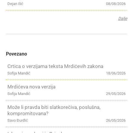
Dejan Ilić
08/08/2026
Dalje
Povezano
Crtica o verzijama teksta Mrdićevih zakona
Sofija Mandić
18/06/2026
Mrdićeva nova verzija
Sofija Mandić
29/05/2026
Može li pravda biti slatkorečiva, poslušna,
kompromitovana?
Savo Đurđić
26/05/2026