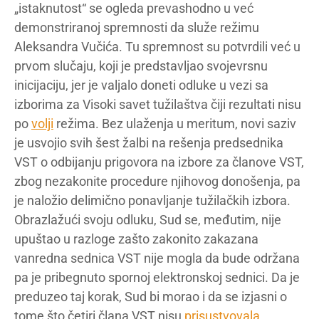
„istaknutost“ se ogleda prevashodno u već
demonstriranoj spremnosti da služe režimu
Aleksandra Vučića. Tu spremnost su potvrdili već u
prvom slučaju, koji je predstavljao svojevrsnu
inicijaciju, jer je valjalo doneti odluke u vezi sa
izborima za Visoki savet tužilaštva čiji rezultati nisu
po
volji
režima. Bez ulaženja u meritum, novi saziv
je usvojio svih šest žalbi na rešenja predsednika
VST o odbijanju prigovora na izbore za članove VST,
zbog nezakonite procedure njihovog donošenja, pa
je naložio delimično ponavljanje tužilačkih izbora.
Obrazlažući svoju odluku, Sud se, međutim, nije
upuštao u razloge zašto zakonito zakazana
vanredna sednica VST nije mogla da bude održana
pa je pribegnuto spornoj elektronskoj sednici. Da je
preduzeo taj korak, Sud bi morao i da se izjasni o
tome što četiri člana VST nisu
prisustvovala