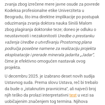
zvanja zbog izrečene mere javne osude za povrede
Kodeksa profesionalne etike Univerziteta u
Beogradu, što ima direktne implikacije po postupak
oduzimanja zvanja doktora nauka Siniši Malom
zbog plagiranja doktorske teze; doneo je odluku o
neustavnosti i nezakonitosti
Uredbe o prestanku
važenja Uredbe o utvrđivanju Prostornog plana
područja posebne namene za realizaciju projekta
eksploatacije i prerade minerala jadarita „Jadar“
,
čime je efektivno omogućen nastavak ovog
projekta.
U decembru 2025. je izabrano deset novih sudija
Ustavnog suda. Prema slovu Ustava, reč bi trebalo
da bude o „istaknutim pravnicima“, ali najveći broj
njih teško da prolazi interpretativni
test
u vezi sa
uobičajenim značenjem tog termina. Njihova