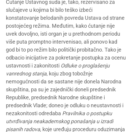
Ćutanje Ustavnog suda je, tako, rezervisano za
slučajeve u kojima bi bilo teško izbeći
konstatovanje belodanih povreda Ustava od strane
postojećeg režima. Međutim, kako ćutanje nije
uvek dovoljno, isti organ je u prethodnom periodu
više puta promptno intervenisao, ali ponovo kad
god bi to po režim bilo politički probitačno. Tako je
odbacio inicijative za pokretanje postupka za ocenu
ustavnosti i zakonitosti
Odluke o proglašenju
vanrednog stanja
, koju zbog tobožnje
nemogućnosti da se sastane nije donela Narodna
skupština, pa su je zajednički doneli predsednik
Republike, predsednik Narodne skupštine i
predsednik Vlade; doneo je odluku o neustavnosti i
nezakonitosti odredaba
Pravilnika o postupku
utvrđivanja neakademskog ponašanja u izradi
pisanih radova
, koje uređuju proceduru oduzimanja