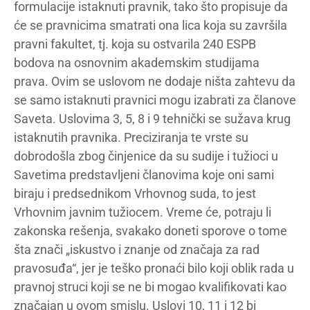
formulacije istaknuti pravnik, tako što propisuje da
će se pravnicima smatrati ona lica koja su završila
pravni fakultet, tj. koja su ostvarila 240 ESPB
bodova na osnovnim akademskim studijama
prava. Ovim se uslovom ne dodaje ništa zahtevu da
se samo istaknuti pravnici mogu izabrati za članove
Saveta. Uslovima 3, 5, 8 i 9 tehnički se sužava krug
istaknutih pravnika. Preciziranja te vrste su
dobrodošla zbog činjenice da su sudije i tužioci u
Savetima predstavljeni članovima koje oni sami
biraju i predsednikom Vrhovnog suda, to jest
Vrhovnim javnim tužiocem. Vreme će, potraju li
zakonska rešenja, svakako doneti sporove o tome
šta znači „iskustvo i znanje od značaja za rad
pravosuđa“, jer je teško pronaći bilo koji oblik rada u
pravnoj struci koji se ne bi mogao kvalifikovati kao
značajan u ovom smislu. Uslovi 10, 11 i 12 bi