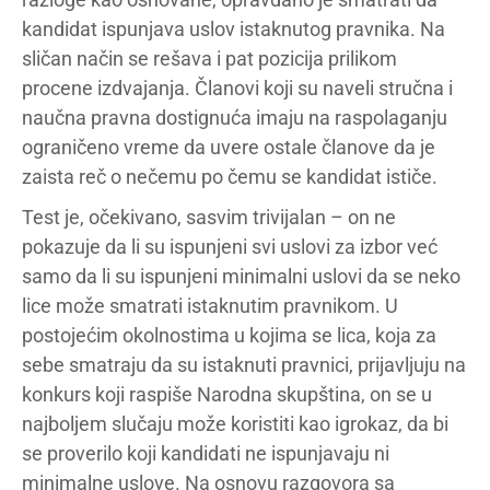
kandidat ispunjava uslov istaknutog pravnika. Na
sličan način se rešava i pat pozicija prilikom
procene izdvajanja. Članovi koji su naveli stručna i
naučna pravna dostignuća imaju na raspolaganju
ograničeno vreme da uvere ostale članove da je
zaista reč o nečemu po čemu se kandidat ističe.
Test je, očekivano, sasvim trivijalan – on ne
pokazuje da li su ispunjeni svi uslovi za izbor već
samo da li su ispunjeni minimalni uslovi da se neko
lice može smatrati istaknutim pravnikom. U
postojećim okolnostima u kojima se lica, koja za
sebe smatraju da su istaknuti pravnici, prijavljuju na
konkurs koji raspiše Narodna skupština, on se u
najboljem slučaju može koristiti kao igrokaz, da bi
se proverilo koji kandidati ne ispunjavaju ni
minimalne uslove. Na osnovu razgovora sa