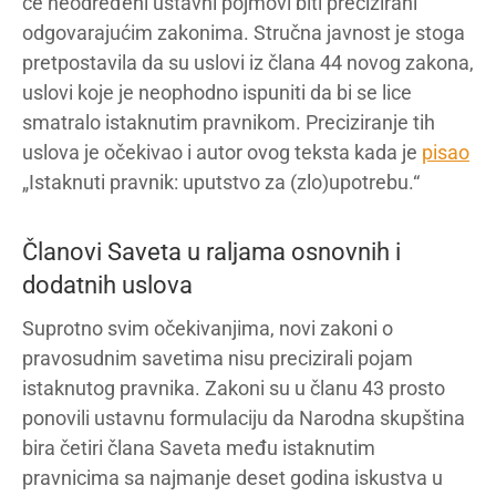
će neodređeni ustavni pojmovi biti precizirani
odgovarajućim zakonima. Stručna javnost je stoga
pretpostavila da su uslovi iz člana 44 novog zakona,
uslovi koje je neophodno ispuniti da bi se lice
smatralo istaknutim pravnikom. Preciziranje tih
uslova je očekivao i autor ovog teksta kada je
pisao
„Istaknuti pravnik: uputstvo za (zlo)upotrebu.“
Članovi Saveta u raljama osnovnih i
dodatnih uslova
Suprotno svim očekivanjima, novi zakoni o
pravosudnim savetima nisu precizirali pojam
istaknutog pravnika. Zakoni su u članu 43 prosto
ponovili ustavnu formulaciju da Narodna skupština
bira četiri člana Saveta među istaknutim
pravnicima sa najmanje deset godina iskustva u