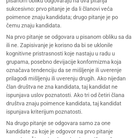
pisanom obliku odgovaraju na dva pitanja
sukcesivno: prvo pitanje je da li članovi veća
poimence znaju kandidata; drugo pitanje je po
čemu znaju kandidata.
Na prvo pitanje se odgovara u pisanom obliku sa da
ili ne. Zapisivanje je korisno da bi se uklonile
kognitivne pristrasnosti koje nastaju u radu u
grupama, posebno devijacije konformizma koja
označava tendenciju da se mišljenje ili uverenje
prilagodi mišljenju ili uverenju drugih. Ako nijedan
član društva ne zna kandidata, taj kandidat ne
ispunjava uslov poznatosti. Ako tri od četiri člana
društva znaju poimence kandidata, taj kandidat
ispunjava kriterijum poznatosti.
Na drugo pitanje se odgovara samo za one
kandidate za koje je odgovor na prvo pitanje