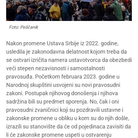
Foto: Peščanik
Nakon promene Ustava Srbije iz 2022. godine,
usledila je zakonodavna delatnost kojom treba da
se ostvari izričita namera ustavotvorca da obezbedi
veći stepen nezavisnosti i samostalnosti
pravosuđa. Početkom februara 2023. godine u
Narodnoj skupštini usvojeni su novi pravosudni
zakoni. Postupak njihovog donošenja i njihova
sadržina bili su predmet sporenja. No, čak i oni
pravosudni zvaničnici koji su pozdravili ustavne i
zakonske promene u obliku u kom su do njih došle,
izrazili su stanovište da će od pojedinaca zavisiti da
li će zakonske promene uspeti u ostvarenju