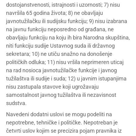
dostojanstvenosti, istrajnosti i uzornosti; 7) nisu
navršila 65 godina života; 8) ne obavljaju
javnotužilačku ili sudijsku funkciju; 9) nisu izabrana
na javnu funkciju neposredno od građana, ne
obavljaju funkciju na koju ih bira Narodna skupština,
niti funkciju sudije Ustavnog suda ili državnog
sekretara; 10) ne utiču snažno na donošenje
političkih odluka; 11) nisu vršila neprimeren uticaj
na rad nosioca javnotužilačke funkcije i javnog
tužilaštva ili sudije i suda; 12) u javnim istupanjima
nisu zastupala stavove koji ugrožavaju
samostalnost javnog tužilaštva ili nezavisnost
sudstva.
Navedeni dodatni uslovi se mogu podeliti na
nepotrebne, tehničke i političke. Nepotreban je
četvrti uslov kojim se precizira pojam pravnika iz