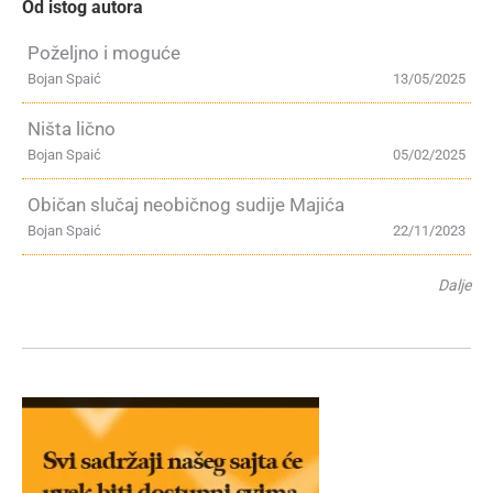
Od istog autora
Poželjno i moguće
Bojan Spaić
13/05/2025
Ništa lično
Bojan Spaić
05/02/2025
Običan slučaj neobičnog sudije Majića
Bojan Spaić
22/11/2023
Dalje