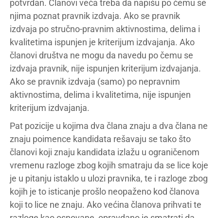
potvrdan. Članovi veća treba da napišu po čemu se
njima poznat pravnik izdvaja. Ako se pravnik
izdvaja po stručno-pravnim aktivnostima, delima i
kvalitetima ispunjen je kriterijum izdvajanja. Ako
članovi društva ne mogu da navedu po čemu se
izdvaja pravnik, nije ispunjen kriterijum izdvajanja.
Ako se pravnik izdvaja (samo) po nepravnim
aktivnostima, delima i kvalitetima, nije ispunjen
kriterijum izdvajanja.
Pat pozicije u kojima dva člana znaju a dva člana ne
znaju poimence kandidata rešavaju se tako što
članovi koji znaju kandidata izlažu u ograničenom
vremenu razloge zbog kojih smatraju da se lice koje
je u pitanju istaklo u ulozi pravnika, te i razloge zbog
kojih je to isticanje prošlo neopaženo kod članova
koji to lice ne znaju. Ako većina članova prihvati te
razloge kao osnovane, opravdano je smatrati da