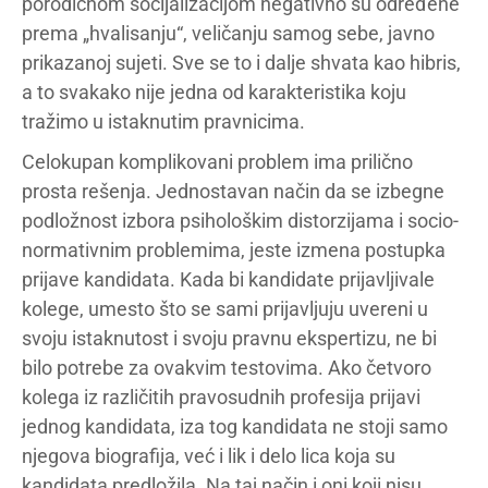
porodičnom socijalizacijom negativno su određene
prema „hvalisanju“, veličanju samog sebe, javno
prikazanoj sujeti. Sve se to i dalje shvata kao hibris,
a to svakako nije jedna od karakteristika koju
tražimo u istaknutim pravnicima.
Celokupan komplikovani problem ima prilično
prosta rešenja. Jednostavan način da se izbegne
podložnost izbora psihološkim distorzijama i socio-
normativnim problemima, jeste izmena postupka
prijave kandidata. Kada bi kandidate prijavljivale
kolege, umesto što se sami prijavljuju uvereni u
svoju istaknutost i svoju pravnu ekspertizu, ne bi
bilo potrebe za ovakvim testovima. Ako četvoro
kolega iz različitih pravosudnih profesija prijavi
jednog kandidata, iza tog kandidata ne stoji samo
njegova biografija, već i lik i delo lica koja su
kandidata predložila. Na taj način i oni koji nisu