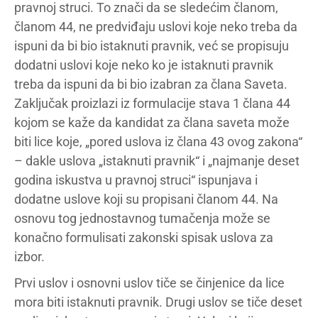
pravnoj struci. To znači da se sledećim članom,
članom 44, ne predviđaju uslovi koje neko treba da
ispuni da bi bio istaknuti pravnik, već se propisuju
dodatni uslovi koje neko ko je istaknuti pravnik
treba da ispuni da bi bio izabran za člana Saveta.
Zaključak proizlazi iz formulacije stava 1 člana 44
kojom se kaže da kandidat za člana saveta može
biti lice koje, „pored uslova iz člana 43 ovog zakona“
– dakle uslova „istaknuti pravnik“ i „najmanje deset
godina iskustva u pravnoj struci“ ispunjava i
dodatne uslove koji su propisani članom 44. Na
osnovu tog jednostavnog tumačenja može se
konačno formulisati zakonski spisak uslova za
izbor.
Prvi uslov i osnovni uslov tiče se činjenice da lice
mora biti istaknuti pravnik. Drugi uslov se tiče deset