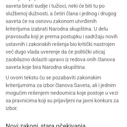
saveta birati sudije i tužioci, neki će biti tu po
službenoj dužnosti, a četiri člana i jednog i drugog
saveta će na osnovu zakonom utvrđenih
kriterijuma izabrati Narodna skupština. U delu
pravosuđa koji je prema postupku i sadržaju novih
ustavnih i zakonskih rešenja bio kritički nastrojen
već dugo vlada uverenje da će politički uticaj
zaobilazno dolaziti upravo iz redova onih članova
saveta koje bira Narodna skupština.
U ovom tekstu ću se pozabaviti zakonskim
kriterijumima za izbor članova Saveta, ali i jednim
mogućim rešenjem nedoumica koje postoje u vezi
sa pravnicima koji su prijavljeni na javni konkurs za
izbor.
Novi zakoni, stara očekivanja