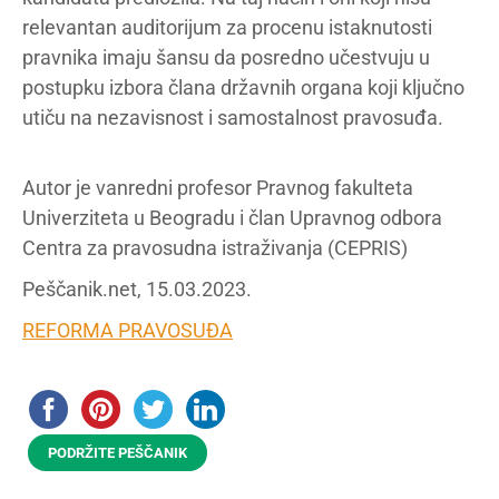
relevantan auditorijum za procenu istaknutosti
pravnika imaju šansu da posredno učestvuju u
postupku izbora člana državnih organa koji ključno
utiču na nezavisnost i samostalnost pravosuđa.
Autor je vanredni profesor Pravnog fakulteta
Univerziteta u Beogradu i član Upravnog odbora
Centra za pravosudna istraživanja (CEPRIS)
Peščanik.net, 15.03.2023.
REFORMA PRAVOSUĐA
PODRŽITE PEŠČANIK