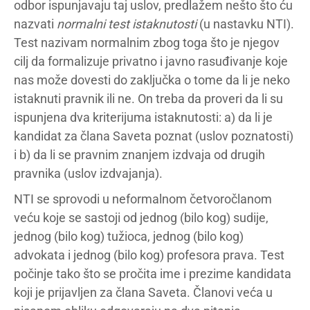
odbor ispunjavaju taj uslov, predlažem nešto što ću
nazvati
normalni test istaknutosti
(u nastavku NTI).
Test nazivam normalnim zbog toga što je njegov
cilj da formalizuje privatno i javno rasuđivanje koje
nas može dovesti do zaključka o tome da li je neko
istaknuti pravnik ili ne. On treba da proveri da li su
ispunjena dva kriterijuma istaknutosti: a) da li je
kandidat za člana Saveta poznat (uslov poznatosti)
i b) da li se pravnim znanjem izdvaja od drugih
pravnika (uslov izdvajanja).
NTI se sprovodi u neformalnom četvoročlanom
veću koje se sastoji od jednog (bilo kog) sudije,
jednog (bilo kog) tužioca, jednog (bilo kog)
advokata i jednog (bilo kog) profesora prava. Test
počinje tako što se pročita ime i prezime kandidata
koji je prijavljen za člana Saveta. Članovi veća u