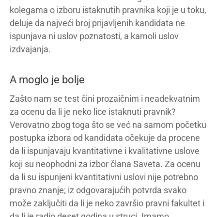
kolegama o izboru istaknutih pravnika koji je u toku,
deluje da najveći broj prijavljenih kandidata ne
ispunjava ni uslov poznatosti, a kamoli uslov
izdvajanja.
A moglo je bolje
Zašto nam se test čini prozaičnim i neadekvatnim
za ocenu da li je neko lice istaknuti pravnik?
Verovatno zbog toga što se već na samom početku
postupka izbora od kandidata očekuje da procene
da li ispunjavaju kvantitativne i kvalitativne uslove
koji su neophodni za izbor člana Saveta. Za ocenu
da li su ispunjeni kvantitativni uslovi nije potrebno
pravno znanje; iz odgovarajućih potvrda svako
može zaključiti da li je neko završio pravni fakultet i
da li je radio deset godina u struci. Imamo