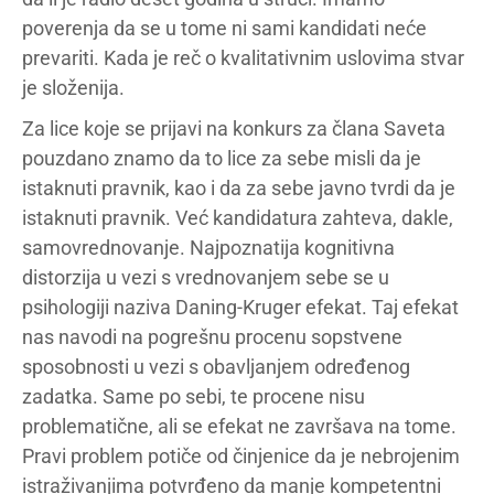
poverenja da se u tome ni sami kandidati neće
prevariti. Kada je reč o kvalitativnim uslovima stvar
je složenija.
Za lice koje se prijavi na konkurs za člana Saveta
pouzdano znamo da to lice za sebe misli da je
istaknuti pravnik, kao i da za sebe javno tvrdi da je
istaknuti pravnik. Već kandidatura zahteva, dakle,
samovrednovanje. Najpoznatija kognitivna
distorzija u vezi s vrednovanjem sebe se u
psihologiji naziva Daning-Kruger efekat. Taj efekat
nas navodi na pogrešnu procenu sopstvene
sposobnosti u vezi s obavljanjem određenog
zadatka. Same po sebi, te procene nisu
problematične, ali se efekat ne završava na tome.
Pravi problem potiče od činjenice da je nebrojenim
istraživanjima potvrđeno da manje kompetentni