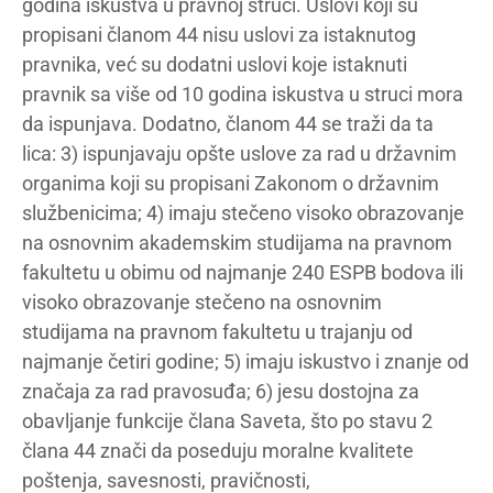
godina iskustva u pravnoj struci. Uslovi koji su
propisani članom 44 nisu uslovi za istaknutog
pravnika, već su dodatni uslovi koje istaknuti
pravnik sa više od 10 godina iskustva u struci mora
da ispunjava. Dodatno, članom 44 se traži da ta
lica: 3) ispunjavaju opšte uslove za rad u državnim
organima koji su propisani Zakonom o državnim
službenicima; 4) imaju stečeno visoko obrazovanje
na osnovnim akademskim studijama na pravnom
fakultetu u obimu od najmanje 240 ESPB bodova ili
visoko obrazovanje stečeno na osnovnim
studijama na pravnom fakultetu u trajanju od
najmanje četiri godine; 5) imaju iskustvo i znanje od
značaja za rad pravosuđa; 6) jesu dostojna za
obavljanje funkcije člana Saveta, što po stavu 2
člana 44 znači da poseduju moralne kvalitete
poštenja, savesnosti, pravičnosti,