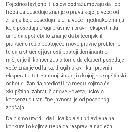
Pojednostavljeno, ti uslovi podrazumevaju da lice
treba da poseduje znanje o pravu koje je veće od
znanja koje poseduju laici, a veće ili jednako znanju
koje poseduju drugi pravnici i pravni eksperti i da
ume da upotrebi to znanje da bi teorijski ili
praktično rešio postojeće i nove pravne probleme,
te da u stručnoj javnosti postoji dominantno
mišljenje ili konsenzus o tome da ekspert poseduje
veće znanje od laika, drugih pravnika i pravnih
eksperata. U trenutnoj situaciji u kojoj je skupštinski
odbor dužan da predloži lica među kojima će
Skupština izabrati članove Saveta, uslov o
konsenzusu stručne javnosti je od posebnog
značaja.
Da bismo utvrdili da li lica koja su prijavljena na
konkurs i o kojima treba da raspravlja nadležni