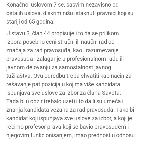
Konačno, uslovom 7 se, sasvim nezavisno od
ostalih uslova, diskriminišu istaknuti pravnici koji su
stariji od 65 godina.
U stavu 3, član 44 propisuje i to da se prilikom
izbora posebno ceni stručni ili naučni rad od
značaja za rad pravosuđa, kao i razumevanje
pravosuđa i zalaganje u profesionalnom radu ili
javnom delovanju za samostalnost javnog
tužilaštva. Ovu odredbu treba shvatiti kao način za
rešavanje pat pozicija u kojima više kandidata
ispunjava sve uslove za izbor za člana Saveta.
Tada bi u obzir trebalo uzeti i to da li su umeća i
znanja kandidata vezana za rad pravosuđa. Tako bi
kandidat koji ispunjava sve uslove za izbor, a koji je
recimo profesor prava koji se bavio pravosuđem i
njegovim funkcionisanjem, imao prednost u odnosu