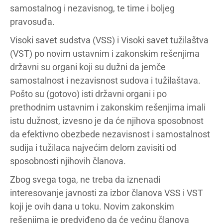
samostalnog i nezavisnog, te time i boljeg
pravosuđa.
Visoki savet sudstva (VSS) i Visoki savet tužilaštva
(VST) po novim ustavnim i zakonskim rešenjima
državni su organi koji su dužni da jemče
samostalnost i nezavisnost sudova i tužilaštava.
Pošto su (gotovo) isti državni organi i po
prethodnim ustavnim i zakonskim rešenjima imali
istu dužnost, izvesno je da će njihova sposobnost
da efektivno obezbede nezavisnost i samostalnost
sudija i tužilaca najvećim delom zavisiti od
sposobnosti njihovih članova.
Zbog svega toga, ne treba da iznenadi
interesovanje javnosti za izbor članova VSS i VST
koji je ovih dana u toku. Novim zakonskim
rešenjima je predviđeno da će većinu članova