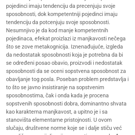
pojedinci imaju tendenciju da precenjuju svoje
sposobnosti, dok kompetentniji pojedinci imaju
tendenciju da potcenjuju svoje sposobnosti.
Nesumnjivo je da kod manje kompetentnih
pojedinaca, efekat proizlazi iz manjkavosti nečega
što se zove metakognicija. Iznenađujuće, izgleda
da nedostatak sposobnosti koja je potrebna da bi
se određeni posao obavio, proizvodi i nedostatak
sposobnosti da se oceni sopstvena sposobnost za
obavljanje tog posla. Poseban problem predstavlja i
to što se javno insistiranje na sopstvenim
sposobnostima, čak i onda kada je procena
sopstvenih sposobnosti dobra, dominantno shvata
kao karakterna manjkavost, a upitno je i sa
stanovišta elementarne pristojnosti. U ovom
slučaju, društvene norme koje se i dalje stiču već