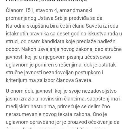
Članom 151, stavom 4, amandmanski
promenjenog Ustava Srbije predviđa se da
Narodna skupština bira četiri člana Saveta iz reda
istaknutih pravnika sa deset godina iskustva rada u
struci, od osam kandidata koje predlaže nadležni
odbor. Nakon usvajanja novog zakona, deo stručne
javnosti koji je u njegovom pisanju učestvovao
uglavnom je pomiren s rešenjima, dok je ostatak
stručne javnosti nezadovoljan postupkom i
kriterijumima za izbor članova Saveta.
U onom delu javnosti koji je svoje nezadovoljstvo
jasno izrazio u novinskim člancima, saopštenjima i
medijskim nastupima, primećuje se delimično
nerazumevanje novog teksta zakona. Ono je
uglavnom opravdano jer je proizvod očekivanja da