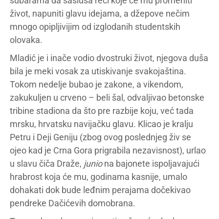
šubarama da sasluša reči koje će mu promeniti
život, napuniti glavu idejama, a džepove nečim
mnogo opipljivijim od izglodanih studentskih
olovaka.
Mladić je i inače vodio dvostruki život, njegova duša
bila je meki vosak za utiskivanje svakojaština.
Tokom nedelje bubao je zakone, a vikendom,
zakukuljen u crveno – beli šal, odvaljivao betonske
tribine stadiona da što pre razbije koju, već tada
mrsku, hrvatsku navijačku glavu. Klicao je kralju
Petru i Deji Geniju (zbog ovog poslednjeg živ se
ojeo kad je Crna Gora prigrabila nezavisnost), urlao
u slavu čiča Draže,
junio
na bajonete ispoljavajući
hrabrost koja će mu, godinama kasnije, umalo
dohakati dok bude leđnim perajama dočekivao
pendreke Dačićevih domobrana.