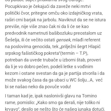
Pocupkivao je čekajući da zaveže neki mrtvi
politički čvor, pritegne omču oko izdajničkog vrata,
raširi crni barjak na jarbolu. Naviknut da se ne istura
previše, nije više znao čak ni da li će se kao
predvodnik nametnuti bašibozluku preostalom uz
Šešelja, ili će večito ostati
gensek
, mlađi referent
na poslovima genocida, tek „prilježni šegrt Hlapić
srpskog fašističkog pokreta“(termin – T.P),
potreban da uvede trubače u izborni štab, proveri
da li je vo dobro pečen, podeli letke s vođinim
kezom i ostane svestan da ga je partija stvorila i da
može svakog časa da ga ubaci u WC šolju…A, već
bi se našao neko da povuče vodu!
I taman kad je, ipak naslonivši glavu na Tomino
rame, pomislio: „Kako smo ga derali, nije toliko ni
krvavo“, desilo se nešto što će našeg junaka dotući.