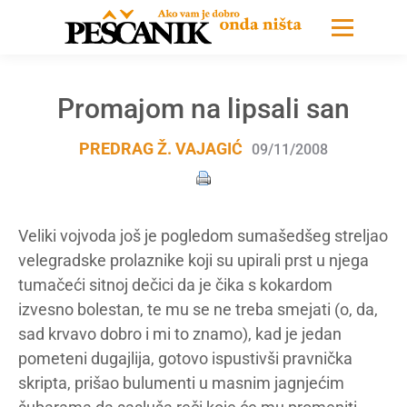
Promajom na lipsali san
PREDRAG Ž. VAJAGIĆ
09/11/2008
Veliki vojvoda još je pogledom sumašedšeg streljao
velegradske prolaznike koji su upirali prst u njega
tumačeći sitnoj dečici da je čika s kokardom
izvesno bolestan, te mu se ne treba smejati (o, da,
sad krvavo dobro i mi to znamo), kad je jedan
pometeni dugajlija, gotovo ispustivši pravnička
skripta, prišao bulumenti u masnim jagnjećim