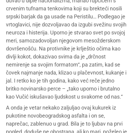
duvao u diple nacionalizma, mahao rupčićem s
crvenim tufnama tenkovima koji su brekteći nosili
srpski barjak da ga usade na Peristilu… Podlegao je
vrtoglavici, nije dozvoljavao da izgubi svežinu svojih
neuroza i histerija. Uporno je stvarao svet po svojoj
meri, samozadovoljan njegovom mesožderskom
dovršenošću. Na protivnike je krlještio očima kao
divlji kokot, dokazivao svima da je „drčnost
nemirenje sa svojim formatom“, pa zatim, kad se
čovek najmanje nada, klizao u plačevnost, kukanje i
jal. I retko ko je tih godina, kako već reče jedno
britko novinarsko perce – „tako uporno i brutalno
kao Vučić iskušavao ljudskost u svakome od nas.“
A onda je vetar nekako zaljuljao ovaj kukurek iz
pukotine novobeogradskog asfalta i on se,
naprečac, zablenuo u grad. Bila je to ljubav na prvi
pogled, doduše ne obostrana, ali ko mari, poželeo je