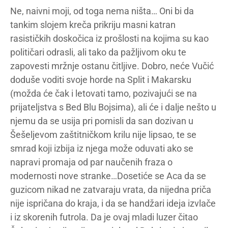
Ne, naivni moji, od toga nema ništa… Oni bi da
tankim slojem kreča prikriju masni katran
rasističkih doskočica iz prošlosti na kojima su kao
političari odrasli, ali tako da pažljivom oku te
zapovesti mržnje ostanu čitljive. Dobro, neće Vučić
doduše voditi svoje horde na Split i Makarsku
(možda će čak i letovati tamo, pozivajući se na
prijateljstva s Bed Blu Bojsima), ali će i dalje nešto u
njemu da se usija pri pomisli da san dozivan u
Šešeljevom zaštitničkom krilu nije lipsao, te se
smrad koji izbija iz njega može oduvati ako se
napravi promaja od par naučenih fraza o
modernosti nove stranke…Dosetiće se Aca da se
guzicom nikad ne zatvaraju vrata, da nijedna priča
nije ispričana do kraja, i da se handžari ideja izvlače
i iz skorenih futrola. Da je ovaj mladi luzer čitao