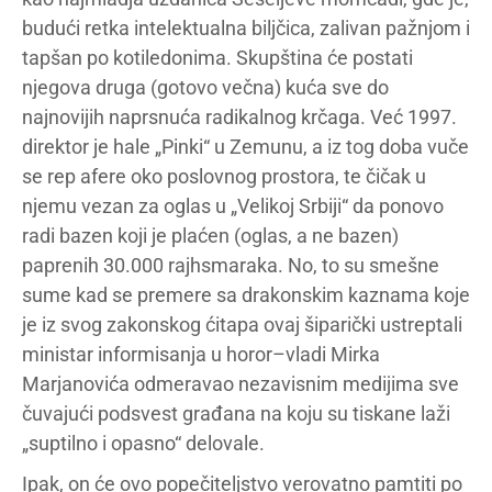
budući retka intelektualna biljčica, zalivan pažnjom i
tapšan po kotiledonima. Skupština će postati
njegova druga (gotovo večna) kuća sve do
najnovijih naprsnuća radikalnog krčaga. Već 1997.
direktor je hale „Pinki“ u Zemunu, a iz tog doba vuče
se rep afere oko poslovnog prostora, te čičak u
njemu vezan za oglas u „Velikoj Srbiji“ da ponovo
radi bazen koji je plaćen (oglas, a ne bazen)
paprenih 30.000 rajhsmaraka. No, to su smešne
sume kad se premere sa drakonskim kaznama koje
je iz svog zakonskog ćitapa ovaj šiparički ustreptali
ministar informisanja u horor–vladi Mirka
Marjanovića odmeravao nezavisnim medijima sve
čuvajući podsvest građana na koju su tiskane laži
„suptilno i opasno“ delovale.
Ipak, on će ovo popečiteljstvo verovatno pamtiti po