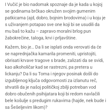
I Vučić je bio nadomak spoznaje da je kada u kojoj
se godinama brčkao okružen svojim gumenim
patkicama (ajd, dobro, bojnim brodovima) i u koju je
s uživanjem potapao sve one koji bi se usudili da
mu baš to kažu – zapravo moralni brlog pun
žabokrečine, taloga, krvi i prljavštine.
Kažem, bio je… Da li se isplati onda verovati da će
se naprednjačka kamarila promeniti, upristojiti,
obrisati krvave tragove s brade, zalizati da se svidi,
kao alkoholičar kad se rastrezni, pa pretera u
lickanju? Da li su Toma i njegov posinak došli do
izgubljenog ključa odgovornosti za izlanutu reč,
shvatili da je našoj političkoj zbilji potreban vod
dobro obučenih psihijatara koji bi redom navlačili
bele košulje s predugim rukavima (hajde, nek bude i
sa Šešeljevim likom)?