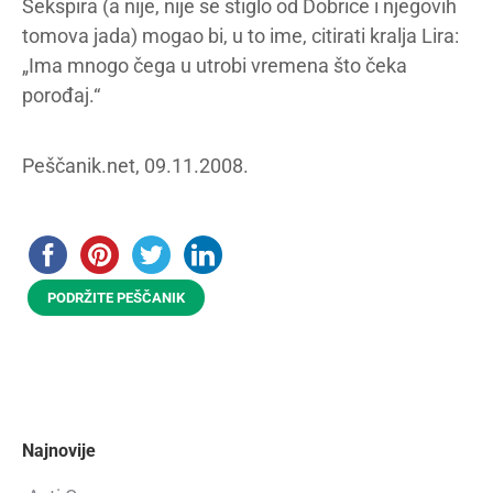
Šekspira (a nije, nije se stiglo od Dobrice i njegovih
tomova jada) mogao bi, u to ime, citirati kralja Lira:
„Ima mnogo čega u utrobi vremena što čeka
porođaj.“
Peščanik.net, 09.11.2008.
PODRŽITE PEŠČANIK
Najnovije