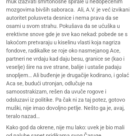
muk izazvati smrtonosne spirale u nedopečenim
mozgovima bivših saboraca. Ali, A.V. je već izvikani
autoritet polusveta desnice i nema prava da se
osami u svom strahu. Pokušava da se ućuška u
erektivne snove gde je sve kao nekad: pobede se s
lakoćom pretvaraju u kiselinu vlasti koja nagriza
fondove, radikalke se roje oko nasmejanog Ace,
partneri ne vrdaju kad daju besu, granice se (kao i
veselje) šire na sve strane, balije i ustaše padaju
snopljem… Ali buđenje je drugačije kodirano, i golać
Aca se, budući utronjan, odlučuje na
samoostrakizam, rešen da uvuče rogove i
odsluzavi iz politike. Pa čak ni za taj potez, gotovo
muški, nije imao dovoljno petlje. Nešto ga je, avaj,
teralo nazad…
Kako god da okrene, nije mu lako: uvek je bio mali
od palube sapet pridikama svog Čaruge.