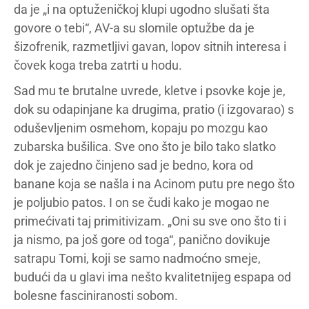
da je „i na optuženičkoj klupi ugodno slušati šta
govore o tebi“, AV-a su slomile optužbe da je
šizofrenik, razmetljivi gavan, lopov sitnih interesa i
čovek koga treba zatrti u hodu.
Sad mu te brutalne uvrede, kletve i psovke koje je,
dok su odapinjane ka drugima, pratio (i izgovarao) s
oduševljenim osmehom, kopaju po mozgu kao
zubarska bušilica. Sve ono što je bilo tako slatko
dok je zajedno činjeno sad je bedno, kora od
banane koja se našla i na Acinom putu pre nego što
je poljubio patos. I on se čudi kako je mogao ne
primećivati taj primitivizam. „Oni su sve ono što ti i
ja nismo, pa još gore od toga“, panično dovikuje
satrapu Tomi, koji se samo nadmoćno smeje,
budući da u glavi ima nešto kvalitetnijeg espapa od
bolesne fasciniranosti sobom.