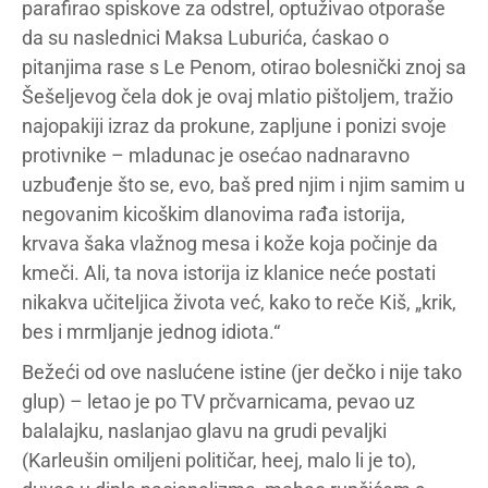
parafirao spiskove za odstrel, optuživao otporaše
da su naslednici Maksa Luburića, ćaskao o
pitanjima rase s Le Penom, otirao bolesnički znoj sa
Šešeljevog čela dok je ovaj mlatio pištoljem, tražio
najopakiji izraz da prokune, zapljune i ponizi svoje
protivnike – mladunac je osećao nadnaravno
uzbuđenje što se, evo, baš pred njim i njim samim u
negovanim kicoškim dlanovima rađa istorija,
krvava šaka vlažnog mesa i kože koja počinje da
kmeči. Ali, ta nova istorija iz klanice neće postati
nikakva učiteljica života već, kako to reče Кiš, „krik,
bes i mrmljanje jednog idiota.“
Bežeći od ove naslućene istine (jer dečko i nije tako
glup) – letao je po TV prčvarnicama, pevao uz
balalajku, naslanjao glavu na grudi pevaljki
(Karleušin omiljeni političar, heej, malo li je to),