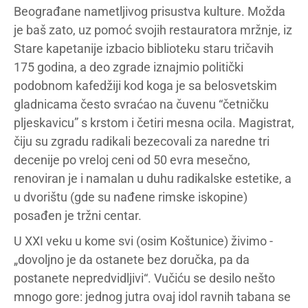
Beograđane nametljivog prisustva kulture. Možda
je baš zato, uz pomoć svojih restauratora mržnje, iz
Stare kapetanije izbacio biblioteku staru tričavih
175 godina, a deo zgrade iznajmio politički
podobnom kafedžiji kod koga je sa belosvetskim
gladnicama često svraćao na čuvenu “četničku
pljeskavicu” s krstom i četiri mesna ocila. Magistrat,
čiju su zgradu radikali bezecovali za naredne tri
decenije po vreloj ceni od 50 evra mesečno,
renoviran je i namalan u duhu radikalske estetike, a
u dvorištu (gde su nađene rimske iskopine)
posađen je tržni centar.
U XXI veku u kome svi (osim Koštunice) živimo -
„dovoljno je da ostanete bez doručka, pa da
postanete nepredvidljivi“. Vučiću se desilo nešto
mnogo gore: jednog jutra ovaj idol ravnih tabana se