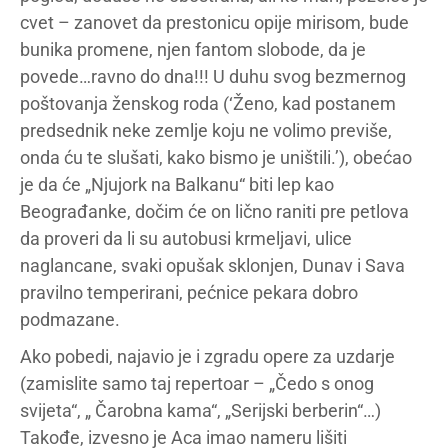
cvet – zanovet da prestonicu opije mirisom, bude
bunika promene, njen fantom slobode, da je
povede…ravno do dna!!! U duhu svog bezmernog
poštovanja ženskog roda (‘Ženo, kad postanem
predsednik neke zemlje koju ne volimo previše,
onda ću te slušati, kako bismo je uništili.’), obećao
je da će „Njujork na Balkanu“ biti lep kao
Beograđanke, dočim će on lično raniti pre petlova
da proveri da li su autobusi krmeljavi, ulice
naglancane, svaki opušak sklonjen, Dunav i Sava
pravilno temperirani, pećnice pekara dobro
podmazane.
Ako pobedi, najavio je i zgradu opere za uzdarje
(zamislite samo taj repertoar – „Čedo s onog
svijeta“, „ Čarobna kama“, „Serijski berberin“…)
Takođe, izvesno je Aca imao nameru lišiti