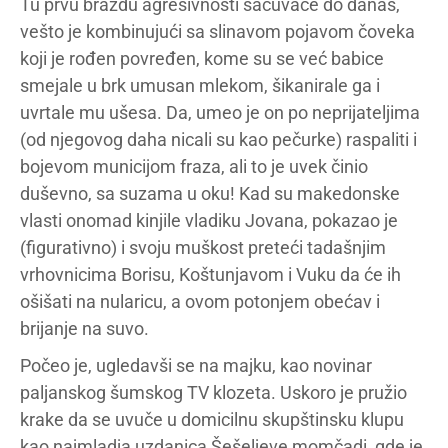
Tu prvu brazdu agresivnosti sačuvaće do danas,
vešto je kombinujući sa slinavom pojavom čoveka
koji je rođen povređen, kome su se već babice
smejale u brk umusan mlekom, šikanirale ga i
uvrtale mu ušesa. Da, umeo je on po neprijateljima
(od njegovog daha nicali su kao pečurke) raspaliti i
bojevom municijom fraza, ali to je uvek činio
duševno, sa suzama u oku! Kad su makedonske
vlasti onomad kinjile vladiku Jovana, pokazao je
(figurativno) i svoju muškost preteći tadašnjim
vrhovnicima Borisu, Koštunjavom i Vuku da će ih
ošišati na nularicu, a ovom potonjem obećav i
brijanje na suvo.
Počeo je, ugledavši se na majku, kao novinar
paljanskog šumskog TV klozeta. Uskoro je pružio
krake da se uvuče u domicilnu skupštinsku klupu
kao najmladja uzdanica Šešeljeve momčadi, gde je,