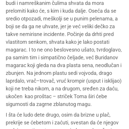
budi i namreškanim čulima shvata da mora
prelomiti kako će, s kim i kuda dalje. Oseća da se
sredio otpozadi, meškolji se u punim pelenama, a
boji se da ga ne uhvate, jer je već veliki dečko za
takve nemirisne incidente. Počinje da drhti pred
vlastitom senkom, shvata kako je lako postati
magarac. I to ne ono beslovesno ušato, tvrdoglavo,
pa samim tim i simpatično čeljade, već
Buridanov
magarac koji gleda na dva plasta sena, neodlučan i
zbunjen. Na jednom plastu sedi vojvoda, drago
laprdalo, vrač–trovač, vruć krompir (usput i isklijao)
koji ne treba nikom, a na drugom, sređen za daću,
ukočen kao proštac – striček Toma širi ćebe
sigurnosti da zagrne zblanutog magu.
I šta će ludo dete drugo, osim da brizne u plač,
prekrije se ćebetom i zaćuti, svestan da će njegov