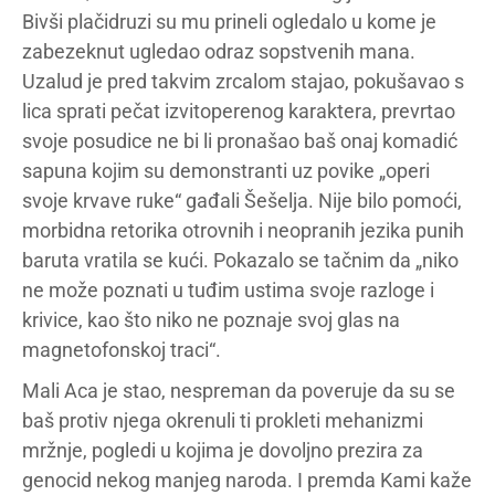
Bivši plačidruzi su mu prineli ogledalo u kome je
zabezeknut ugledao odraz sopstvenih mana.
Uzalud je pred takvim zrcalom stajao, pokušavao s
lica sprati pečat izvitoperenog karaktera, prevrtao
svoje posudice ne bi li pronašao baš onaj komadić
sapuna kojim su demonstranti uz povike „operi
svoje krvave ruke“ gađali Šešelja. Nije bilo pomoći,
morbidna retorika otrovnih i neopranih jezika punih
baruta vratila se kući. Pokazalo se tačnim da „niko
ne može poznati u tuđim ustima svoje razloge i
krivice, kao što niko ne poznaje svoj glas na
magnetofonskoj traci“.
Mali Aca je stao, nespreman da poveruje da su se
baš protiv njega okrenuli ti prokleti mehanizmi
mržnje, pogledi u kojima je dovoljno prezira za
genocid nekog manjeg naroda. I premda Kami kaže