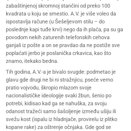
zabaštinjenoj skromnoj stančini od preko 100
kvadrata u koju se smestio. A.V. je više voleo da
ispostavlja račune (u Šešeljevom stilu – do
poslednje kapi tuđe krvi) nego da ih plaća, pa su ga
povodom nekih zaturenih telefonskih cehova
ganjali iz pošte a on se pravdao da ne postiže sve
poplaćati jerbo je poslanička crkavica, kao što
znamo, itekako bedna.
Tih godina, A.V.-a je bivalo svugde: podmetao je
glavu gde drugi ne bi ni stražnjicu, pseće verno
pratio vojvodu, škropio mlazom svoje
nacionalističke ideologije svaki žbun, šenio po
potrebi, kidisao kad ga se nahuška, za svoju
odanost tražeći samo šašoljenje između ušiju ili
svežu kost (ispalu iz hladnjače, provirelu iz plitko
kopane rake) za oštrenje očnjaka. Gde god se