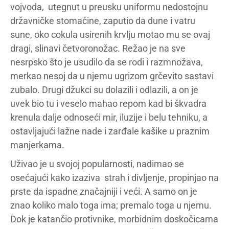
vojvoda, utegnut u preusku uniformu nedostojnu
državničke stomačine, zaputio da dune i vatru
sune, oko cokula usirenih krvlju motao mu se ovaj
dragi, slinavi četvoronožac. Režao je na sve
nesrpsko što je usudilo da se rodi i razmnožava,
merkao nesoj da u njemu ugrizom grčevito sastavi
zubalo. Drugi džukci su dolazili i odlazili, a on je
uvek bio tu i veselo mahao repom kad bi škvadra
krenula dalje odnoseći mir, iluzije i belu tehniku, a
ostavljajući lažne nade i zarđale kašike u praznim
manjerkama.
Uživao je u svojoj popularnosti, nadimao se
osećajući kako izaziva strah i divljenje, propinjao na
prste da ispadne značajniji i veći. A samo on je
znao koliko malo toga ima; premalo toga u njemu.
Dok je katančio protivnike, morbidnim doskočicama