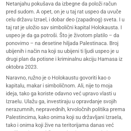
Netanjahu pokušava da izbegne da položi račun
pred sudom. A opet, on je u taj rat uspeo da uvuče
celu državu Izrael, i dobar deo (zapadnog) sveta. I u
taj rat je uložio sav simbolični kapital Holokausta. I
uspeo je da ga potroši. Što je životom platilo – da
ponovimo – na desetine hiljada Palestinaca. Broj
ubijenih i način na koji su ubijeni ti ljudi uspeo je u
drugi plan da potisne i kriminalnu akciju Hamasa iz
oktobra 2023.
Naravno, ružno je o Holokaustu govoriti kao o
kapitalu, makar i simboličnom. Ali, nije to moja
ideja, tako ga koriste odavno već upravo vlasti u
Izraelu. Ulažu ga, investiraju u opravdanje svojih
nerazumnih, nepravednih, krvoločnih politika prema
Palestincima, kako onima koji su državljani Izraela,
tako i onima koji žive na teritorijama danas već