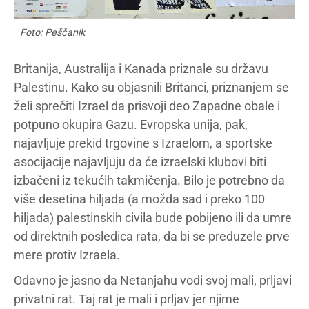
Foto: Peščanik
Britanija, Australija i Kanada priznale su državu
Palestinu. Kako su objasnili Britanci, priznanjem se
želi sprečiti Izrael da prisvoji deo Zapadne obale i
potpuno okupira Gazu. Evropska unija, pak,
najavljuje prekid trgovine s Izraelom, a sportske
asocijacije najavljuju da će izraelski klubovi biti
izbačeni iz tekućih takmičenja. Bilo je potrebno da
više desetina hiljada (a možda sad i preko 100
hiljada) palestinskih civila bude pobijeno ili da umre
od direktnih posledica rata, da bi se preduzele prve
mere protiv Izraela.
Odavno je jasno da Netanjahu vodi svoj mali, prljavi
privatni rat. Taj rat je mali i prljav jer njime