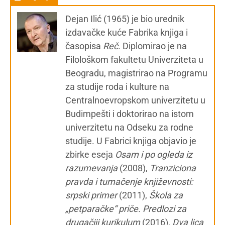
Dejan Ilić (1965) je bio urednik
izdavačke kuće Fabrika knjiga i
časopisa
Reč
. Diplomirao je na
Filološkom fakultetu Univerziteta u
Beogradu, magistrirao na Programu
za studije roda i kulture na
Centralnoevropskom univerzitetu u
Budimpešti i doktorirao na istom
univerzitetu na Odseku za rodne
studije. U Fabrici knjiga objavio je
zbirke eseja
Osam i po ogleda iz
razumevanja
(2008),
Tranziciona
pravda i tumačenje književnosti:
srpski primer
(2011),
Škola za
„petparačke“ priče. Predlozi za
drugačiji kurikulum
(2016),
Dva lica