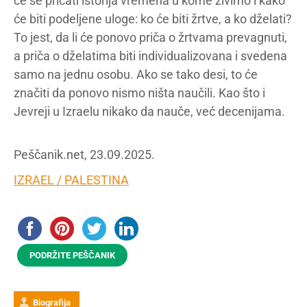
će se pričati istorija vremena u kome živimo i kako
će biti podeljene uloge: ko će biti žrtve, a ko dželati?
To jest, da li će ponovo priča o žrtvama prevagnuti,
a priča o dželatima biti individualizovana i svedena
samo na jednu osobu. Ako se tako desi, to će
značiti da ponovo nismo ništa naučili. Kao što i
Jevreji u Izraelu nikako da nauče, već decenijama.
Peščanik.net, 23.09.2025.
IZRAEL / PALESTINA
PODRŽITE PEŠČANIK
Biografija