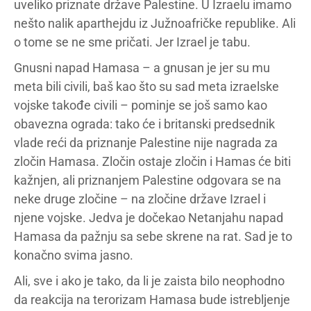
uveliko priznate države Palestine. U Izraelu imamo
nešto nalik aparthejdu iz Južnoafričke republike. Ali
o tome se ne sme pričati. Jer Izrael je tabu.
Gnusni napad Hamasa – a gnusan je jer su mu
meta bili civili, baš kao što su sad meta izraelske
vojske takođe civili – pominje se još samo kao
obavezna ograda: tako će i britanski predsednik
vlade reći da priznanje Palestine nije nagrada za
zločin Hamasa. Zločin ostaje zločin i Hamas će biti
kažnjen, ali priznanjem Palestine odgovara se na
neke druge zločine – na zločine države Izrael i
njene vojske. Jedva je dočekao Netanjahu napad
Hamasa da pažnju sa sebe skrene na rat. Sad je to
konačno svima jasno.
Ali, sve i ako je tako, da li je zaista bilo neophodno
da reakcija na terorizam Hamasa bude istrebljenje