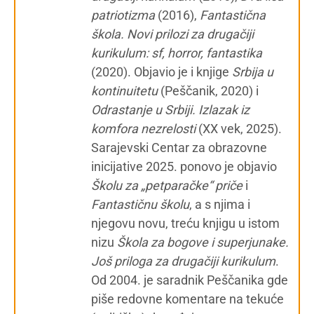
patriotizma
(2016),
Fantastična
škola. Novi prilozi za drugačiji
kurikulum: sf, horror, fantastika
(2020). Objavio je i knjige
Srbija u
kontinuitetu
(Peščanik, 2020) i
Odrastanje u Srbiji. Izlazak iz
komfora nezrelosti
(XX vek, 2025).
Sarajevski Centar za obrazovne
inicijative 2025. ponovo je objavio
Školu za „petparačke“ priče
i
Fantastičnu školu
, a s njima i
njegovu novu, treću knjigu u istom
nizu
Škola za bogove i superjunake.
Još priloga za drugačiji kurikulum
.
Od 2004. je saradnik Peščanika gde
piše redovne komentare na tekuće