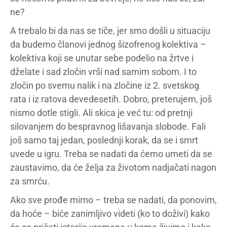
ne?
A trebalo bi da nas se tiče, jer smo došli u situaciju
da budemo članovi jednog šizofrenog kolektiva –
kolektiva koji se unutar sebe podelio na žrtve i
dželate i sad zločin vrši nad samim sobom. I to
zločin po svemu nalik i na zločine iz 2. svetskog
rata i iz ratova devedesetih. Dobro, preterujem, još
nismo dotle stigli. Ali skica je već tu: od pretnji
silovanjem do bespravnog lišavanja slobode. Fali
još samo taj jedan, poslednji korak, da se i smrt
uvede u igru. Treba se nadati da ćemo umeti da se
zaustavimo, da će želja za životom nadjačati nagon
za smrću.
Ako sve prođe mirno – treba se nadati, da ponovim,
da hoće – biće zanimljivo videti (ko to doživi) kako