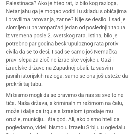
Palestinaca? Ako je hteo rat, iz bilo kog razloga,
Netanjahu ga je mogao voditi i u skladu s običajima
i pravilima ratovanja, zar ne? Nije se desilo. I sad je
slomljen u paramparčad jedan od poslednjih tabua
iz vremena posle 2. svetskog rata. Istina, bilo je
potrebno par godina beskrupuloznog rata protiv
civila da se to desi. I sad se samo još Nemačka
pravi slepa za zločine izraelske vojske u Gazi i
izraelske države na Zapadnoj obali. Iz sasvim
jasnih istorijskih razloga, samo se ona još usteže da
prekrši taj tabu.
Mi bismo mogli da se pravimo da nas se sve to ne
tiče. Naša država, s kriminalnim režimom na čelu,
može i dalje da trguje s Izraelom i prodaje mu
oružje, municiju… šta god. Ali, ako bismo hteli da
pogledamo, videli bismo u Izraelu Srbiju u ogledalu.