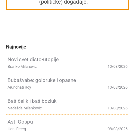
(političke) događaje.
Najnovije
Novi svet disto-utopije
Branko Milanović
10/08/2026
Bubašvabe: goloruke i opasne
Arundhati Roy
10/08/2026
Baš-čelik i bašibozluk
Nadežda Milenković
10/08/2026
Asti Gospu
Heni Erceg
08/08/2026