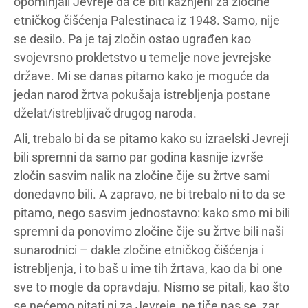
opominjali Jevreje da će biti kažnjeni za zločine
etničkog čišćenja Palestinaca iz 1948. Samo, nije
se desilo. Pa je taj zločin ostao ugrađen kao
svojevrsno prokletstvo u temelje nove jevrejske
države. Mi se danas pitamo kako je moguće da
jedan narod žrtva pokušaja istrebljenja postane
dželat/istrebljivač drugog naroda.
Ali, trebalo bi da se pitamo kako su izraelski Jevreji
bili spremni da samo par godina kasnije izvrše
zločin sasvim nalik na zločine čije su žrtve sami
donedavno bili. A zapravo, ne bi trebalo ni to da se
pitamo, nego sasvim jednostavno: kako smo mi bili
spremni da ponovimo zločine čije su žrtve bili naši
sunarodnici – dakle zločine etničkog čišćenja i
istrebljenja, i to baš u ime tih žrtava, kao da bi one
sve to mogle da opravdaju. Nismo se pitali, kao što
se nećemo pitati ni za Jevreje, ne tiče nas se, zar