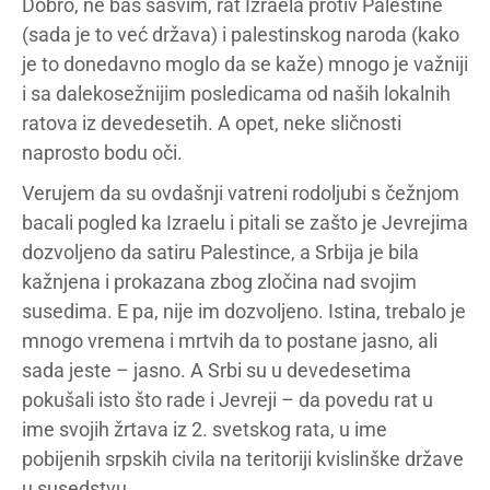
Dobro, ne baš sasvim, rat Izraela protiv Palestine
(sada je to već država) i palestinskog naroda (kako
je to donedavno moglo da se kaže) mnogo je važniji
i sa dalekosežnijim posledicama od naših lokalnih
ratova iz devedesetih. A opet, neke sličnosti
naprosto bodu oči.
Verujem da su ovdašnji vatreni rodoljubi s čežnjom
bacali pogled ka Izraelu i pitali se zašto je Jevrejima
dozvoljeno da satiru Palestince, a Srbija je bila
kažnjena i prokazana zbog zločina nad svojim
susedima. E pa, nije im dozvoljeno. Istina, trebalo je
mnogo vremena i mrtvih da to postane jasno, ali
sada jeste – jasno. A Srbi su u devedesetima
pokušali isto što rade i Jevreji – da povedu rat u
ime svojih žrtava iz 2. svetskog rata, u ime
pobijenih srpskih civila na teritoriji kvislinške države
u susedstvu.