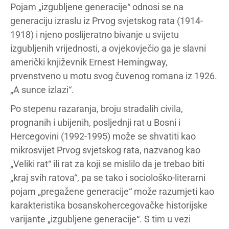
Pojam „izgubljene generacije“ odnosi se na
generaciju izraslu iz Prvog svjetskog rata (1914-
1918) i njeno poslijeratno bivanje u svijetu
izgubljenih vrijednosti, a ovjekovječio ga je slavni
američki književnik Ernest Hemingway,
prvenstveno u motu svog čuvenog romana iz 1926.
„A sunce izlazi“.
Po stepenu razaranja, broju stradalih civila,
prognanih i ubijenih, posljednji rat u Bosni i
Hercegovini (1992-1995) može se shvatiti kao
mikrosvijet Prvog svjetskog rata, nazvanog kao
„Veliki rat“ ili rat za koji se mislilo da je trebao biti
„kraj svih ratova“, pa se tako i sociološko-literarni
pojam „pregažene generacije“ može razumjeti kao
karakteristika bosanskohercegovačke historijske
varijante „izgubljene generacije“. S tim u vezi