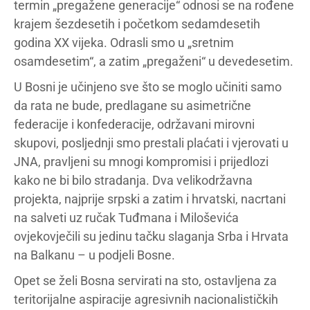
termin „pregažene generacije“ odnosi se na rođene
krajem šezdesetih i početkom sedamdesetih
godina XX vijeka. Odrasli smo u „sretnim
osamdesetim“, a zatim „pregaženi“ u devedesetim.
U Bosni je učinjeno sve što se moglo učiniti samo
da rata ne bude, predlagane su asimetrične
federacije i konfederacije, održavani mirovni
skupovi, posljednji smo prestali plaćati i vjerovati u
JNA, pravljeni su mnogi kompromisi i prijedlozi
kako ne bi bilo stradanja. Dva velikodržavna
projekta, najprije srpski a zatim i hrvatski, nacrtani
na salveti uz ručak Tuđmana i Miloševića
ovjekovječili su jedinu tačku slaganja Srba i Hrvata
na Balkanu – u podjeli Bosne.
Opet se želi Bosna servirati na sto, ostavljena za
teritorijalne aspiracije agresivnih nacionalističkih