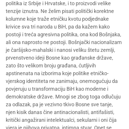
politika iz Srbije i Hrvatske, i to proizvodi velike
tenzije iznutra. Ne želim pisati politički korektne
kolumne koje traže etničku kvotu podjednake
krivice sva tri naroda u BiH, pa da kažem kako
postoji i treća agresivna politika, ona kod Bošnjaka,
ali ona naprosto ne postoji. Bošnjački nacionalizam
je čaršijsko-mahalski i nanosi veliku štetu zemlji,
prvenstveno ideji Bosne kao građanske države,
zato što velikom broju građana, ćutljivih
apstinenata na izborima koje politike etničko-
vjerskog identiteta ne zanimaju, onemogućuju da
povjeruju u transformaciju BiH kao moderne i
demokratske države. Mnogi se zbog toga odlučuju
za odlazak, pa je vezivno tkivo Bosne sve tanje,
njen kisik danas čine antinacionalisti, antifašisti,
kritički angažirani intelektualci, sekularni i oni čija
vjera je njihova privatna, intimna stvar. Opet se