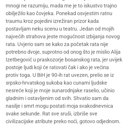
mnogi ne razumiju, mada me je to iskustvo trajno
obilježilo kao čovjeka. Ponekad osvjestim ratnu
traumu kroz pojedini izrežiran prizor kada
postavljam neku scenu u teatru. Jedan od mojih
najvećih strahova jeste mogućnost izbijanja novog
rata. Uvjerio sam se kako za početak rata nije
potrebno dvoje, suprotno od onog što je mislio Alija
Izetbegović u praskozorje bosanskog rata, jer uvijek
postoje ljudi koji će ratovati čak i ako je većina
protiv toga. U BiH je 90-ih rat uvezen, prelio se iz
srpsko-hrvatskog sukoba kao cunami ljudske
nesreće koji je moje sunarodnjake raselio, učinio
gladnim i ostavljenim od svih. Shvatio sam da
nasilje i smrt mogu postati moja svakodnevnica
svake sekunde. Rat sve sruši, izbriše sve
civilizacijske atribute preko noći, gotovo odjednom.