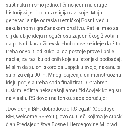
suštinski mi smo jedno, ličimo jedni na druge i
historijski jedino nas religija razlikuje. Moja
generacija nije odrasla u etničkoj Bosni, već u
sekularnom i građanskom društvu. Rat je imao za
cilj da ubije ideju mogućnosti zajedničkog života, i
da potvrdi karadžićevsko-bobanovske ideje da žito
treba odvojiti od kukolja, da postoje prave i bolje
nacije, za razliku od onih koje su istorijski podbačaj.
Mislim da su oni skoro pa uspjeli u svojoj nakani, bili
su blizu cilja 90-ih. Mnogi osjećaju da monstruoznu
ideju podjela treba sada finalizirati. Ohrabren
ruskim leđima nekadašnji američki čovjek kojeg su
na vlast u RS doveli na tenku, sada poručuje:
„Doviđenja BiH, dobrodošao RS-egzit“ (Goodbye
BiH, welcome RS-exit ), ovo su riječi kojima je srpski
član Predsjedništva Bosne i Hercegovine Milorad