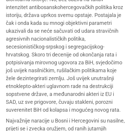
intenzitet antibosanskohercegovačkih politika kroz
istoriju, država uprkos svemu opstaje. Postajala je
čak i onda kada su mnogi objektivni parametri
ukazivali da se neće sačuvati od udara stravičnih
agresivnih nacionalističkih politika,
secesionističkog-srpskog i segregacijskog-
hrvatskog. Skoro tri decenije od okončanja rata i
potpisivanja mirovnog ugovora za BiH, svjedočimo
još uvijek nasilničkim, rušilačkim politikama koje
žele dezintegrirati zemlju. Još uvijek unutrašnji
etnoklepto-akteri uglavnom rade na destrukciji
sopstvene države, a međunarodni akteri iz EU i
SAD, uz sve prigovore, čuvaju stakleni, porozni
suverenitet BiH od kolapsa i mogućeg novog rata.
Najvažnije naracije u Bosni i Hercegovini su nasilne,
prijeti se i zvecka oružjem, od ranih jutarnjih