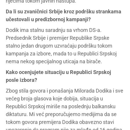
riječima tokom javnih nastupa.
Da li su zvaničnici Srbije kroz podršku strankama
učestovali u predizbornoj kampanji?
Dodik ima stalnu saradnju sa vrhom DS-a.
Predsednik Srbije i premijer Republike Srpske
stalno jedan drugom uzvraćaju podršku tokom
kampanja za izbore, mada to u Republici Srpskoj
nema nekog specijalnog uticaja na birače.
Kako ocenjujete situaciju u Republici Srpskoj
posle izbora?
Zbog stila govora i ponašanja Milorada Dodika i sve
većeg broja glasova koje dobija, situacija u
Republici Srpskoj miriše na poslednju balkansku
diktaturu. Mi već preporučujemo medijima da se
tokom govora premijera Dodika obavezno stavi
upozorenje da program nije za mlađe od 16 godina,