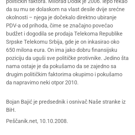
političkih faktora. Milorad Dodik je 2006. lepo rekao
da su mu se dolaskom na vlast desile dvije srećne
okolnosti – njega je dočekalo direktno ubiranje
PDV-a od prihoda, čime se značajno povećao
budžet i dogodila se prodaja Telekoma Republike
Srpske Telekomu Srbija, gde je on inkasirao oko
650 milona eura. On ima jako dobru finansijsku
poziciju da uguši sve političke protivnike. Jedino šta
nama ostaje je da pokušamo da se zajedno sa
drugim političkim faktorima okupimo i pokušamo
da napravimo neki otpor 2010.
Bojan Bajić je predsednik i osnivač Naše stranke iz
BiH.
Peščanik.net, 10.10.2008.