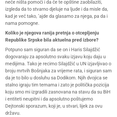
neće ništa pomoći i da će te opštine zaobilaziti,
izgleda da to stvarno djeluje na ljude i da misle da,
kad je već tako, ’ajde da glasamo za njega, pa da i
nama pomogne.
Koliko je njegova ranija pretnja o otcepljenju
Republike Srpske bila aktuelna pred izbore?
Potpuno sam siguran da se on i Haris Silajdžić
dogovaraju za apsolutno svaku izjavu koju daju u
medijima. Tako je recimo Silajdžić u UN izjavljivao o
broju mrtvih Bošnjaka za vrijeme rata, i siguran sam
da je to bilo u dosluhu sa Dodikom. Njih dvojica se
stalno igraju tim temama i zato je politička pozicija
koju smo mi izgradili zasnovana na stavu da su BiH
i entiteti neupitni i da apsolutno poštujemo
Dejtonski sporazum, koji je, u stvari, lijek za ovu
državu.