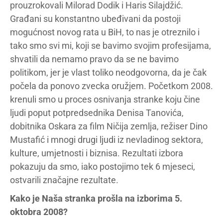
prouzrokovali Milorad Dodik i Haris Silajdžić.
Građani su konstantno ubeđivani da postoji
mogućnost novog rata u BiH, to nas je otreznilo i
tako smo svi mi, koji se bavimo svojim profesijama,
shvatili da nemamo pravo da se ne bavimo
politikom, jer je vlast toliko neodgovorna, da je čak
počela da ponovo zvecka oružjem. Početkom 2008.
krenuli smo u proces osnivanja stranke koju čine
ljudi poput potpredsednika Denisa Tanovića,
dobitnika Oskara za film Ničija zemlja, režiser Dino
Mustafić i mnogi drugi ljudi iz nevladinog sektora,
kulture, umjetnosti i biznisa. Rezultati izbora
pokazuju da smo, iako postojimo tek 6 mjeseci,
ostvarili značajne rezultate.
Kako je Naša stranka prošla na izborima 5.
oktobra 2008?