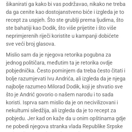
šikanirati ga kako bi vas podržavao, nikako ne treba
da ga cenite kao dostojanstveno biće i izgleda je to
recept za uspjeh. Što ste grublji prema ljudima, što
ste bahatiji kao Dodik, što više prijetite i što više
neprimjerenih riječi koristite u kampanji dobićete
sve veći broj glasova.
Mislio sam da je njegova retorika pogubna za
jednog političara, međutim ta je retorika ovdje
pobjednička. Često pominjem da treba često čitati i
bolje razumjevati Ivu Andrića, ali izgleda da je njega
najbolje razumeo Milorad Dodik, koji je shvatio sve
što je Andrić govorio o našem narodu i to sada
koristi. Isprva sam mislio da je on necivilizovani i
nekulturni siledžija, ali izgleda da je to recept za
pobjedu. Jer kad on kaže da u onim opštinama gdje
ne pobedi njegova stranka vlada Republike Srpske