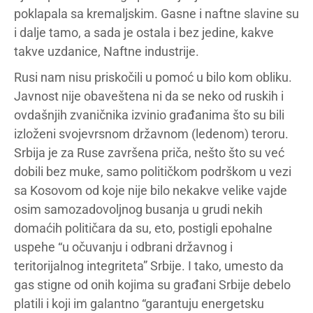
poklapala sa kremaljskim. Gasne i naftne slavine su
i dalje tamo, a sada je ostala i bez jedine, kakve
takve uzdanice, Naftne industrije.
Rusi nam nisu priskočili u pomoć u bilo kom obliku.
Javnost nije obaveštena ni da se neko od ruskih i
ovdašnjih zvaničnika izvinio građanima što su bili
izloženi svojevrsnom državnom (ledenom) teroru.
Srbija je za Ruse završena priča, nešto što su već
dobili bez muke, samo političkom podrškom u vezi
sa Kosovom od koje nije bilo nekakve velike vajde
osim samozadovoljnog busanja u grudi nekih
domaćih političara da su, eto, postigli epohalne
uspehe “u očuvanju i odbrani državnog i
teritorijalnog integriteta” Srbije. I tako, umesto da
gas stigne od onih kojima su građani Srbije debelo
platili i koji im galantno “garantuju energetsku