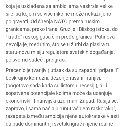
koja je usklađena sa ambicijama vaskrsle velike
sile, sa kojom se više niko ne može nekažnjeno
poigravati. Od širenja NATO prema ruskim
granicama, preko Irana, Gruzije i Bliskog istoka, do
“krađe” ruskog gasa čim pređe granicu. Putinova
nevolja je, međutim, što se u žurbi da plasira tu
staru-novu misiju regulatora svetskih događanja,
po svemu sudeći, preigrao.
Precenio je (varljivi) utisak da su zapadni “prijatelji”
beskrajno konfuzni, dezorijentisani i ranjivi,
(pogotovo sada kada su listom u recesiji), ali i
sopstvene potencijale kojima može da ucenjuje
ekonomski i finansijski uzdrmani Zapad. Rusija se,
zapravo, i sama našla u “unutrašnjem raskoraku”,
razapeta između ambicija njene autokratske vlasti
da bude dominantniji svetski igrač i njene realne