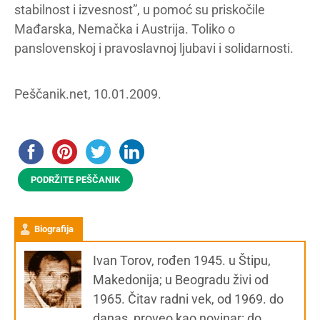
stabilnost i izvesnost”, u pomoć su priskočile
Mađarska, Nemačka i Austrija. Toliko o
panslovenskoj i pravoslavnoj ljubavi i solidarnosti.
Peščanik.net, 10.01.2009.
PODRŽITE PEŠČANIK
Biografija
Ivan Torov, rođen 1945. u Štipu,
Makedonija; u Beogradu živi od
1965. Čitav radni vek, od 1969. do
danas, proveo kao novinar: do