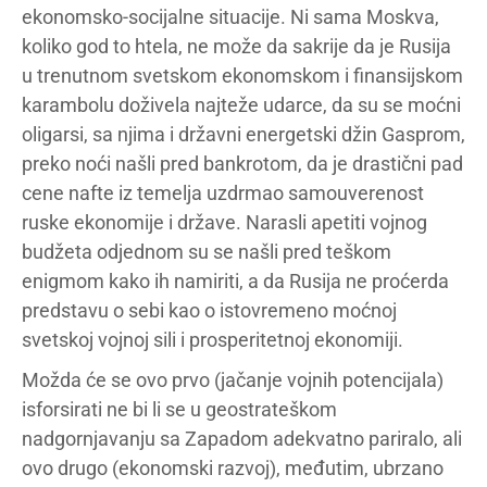
ekonomsko-socijalne situacije. Ni sama Moskva,
koliko god to htela, ne može da sakrije da je Rusija
u trenutnom svetskom ekonomskom i finansijskom
karambolu doživela najteže udarce, da su se moćni
oligarsi, sa njima i državni energetski džin Gasprom,
preko noći našli pred bankrotom, da je drastični pad
cene nafte iz temelja uzdrmao samouverenost
ruske ekonomije i države. Narasli apetiti vojnog
budžeta odjednom su se našli pred teškom
enigmom kako ih namiriti, a da Rusija ne proćerda
predstavu o sebi kao o istovremeno moćnoj
svetskoj vojnoj sili i prosperitetnoj ekonomiji.
Možda će se ovo prvo (jačanje vojnih potencijala)
isforsirati ne bi li se u geostrateškom
nadgornjavanju sa Zapadom adekvatno pariralo, ali
ovo drugo (ekonomski razvoj), međutim, ubrzano