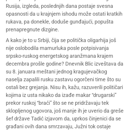
Rusija, izgleda, poslednjih dana postaje svesna
opasnosti da u krajnjem ishodu može ostati kratkih
rukava, pa donekle, doduše gunđajući, popušta
prenapregnute dizgine.
A kako je to u Srbiji, čija se politička oligarhija još
nije oslobodila mamurluka posle potpisivanja
srpsko-ruskog energetskog aranžmana krajem
decembra prošle godine? Dnevnik Blic izveštava da
su 8. januara meštani jednog kragujevačkog
naselja zapalili rusku zastavu ogorčeni time što su
ostali bez grejanja. Nisu ih, kažu, razuverili političari
kojima iz usta nikako da izađe makar “drugarski”
prekor ruskoj “braći” što se ne pridržavaju tek
sklopljenog ugovora, još manje ih je uverio da greše
šef države Tadić izjavom da, uprkos činjenici da se
građani ovih dana smrzavaju, Južni tok ostaje