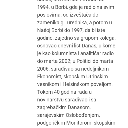
1994. u Borbi, gde je radio na svim
poslovima, od izveštača do
zamenika gl. urednika, a potom u
Našoj Borbi do 1997, da bi iste
godine, zajedno sa grupom kolega,
osnovao dnevni list Danas, u kome
je kao kolumnista i analitičar radio
do marta 2002; u Politici do marta
2006; sarađivao sa nedeljnikom
Ekonomist, skopskim Utrinskim
vesnikom i Helsinškom poveljom.
Tokom 40 godina rada u
novinarstvu sarađivao i sa
zagrebačkim Danasom,
sarajevskim Oslobođenjem,
podgoričkim Monitorom, skopskim