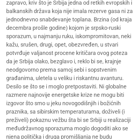
zapravo, kriv što je Srbija jedna od retkih evropskih i
balkanskih država koja nije imala rezerve gasa ni za
jednodnevno snabdevanje toplana. Brzina (od kraja
decembra prošle godine) kojom je srpsko-ruski
sporazum, u najmanju ruku, iskompromitovan, neki
kažu, srušen, drugi, opet, obezvređen, u stvari
potvrđuje valjanost procene kritičara ovog poteza
da je Srbija olako, bezglavo i, reklo bi se, krajnje
neodgovorno prema samoj sebi i sopstvenim
građanima, uletela u veliku i riskantnu avanturu.
Desilo se što se i moglo pretpostaviti. Ni globalne
razmere najnovije energetske krize ne mogu biti
izgovor što smo u jeku novogodišnjih i božićnih
praznika, sa sibirskim temperaturama, doživeli (i
preživeli) pokaznu vežbu šta bi se Srbiji u realizaciji
međudržavnog sporazuma moglo dogoditi ako se
njena politička i druga promišljanja ne budu