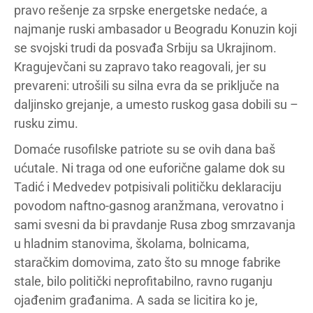
pravo rešenje za srpske energetske nedaće, a
najmanje ruski ambasador u Beogradu Konuzin koji
se svojski trudi da posvađa Srbiju sa Ukrajinom.
Kragujevčani su zapravo tako reagovali, jer su
prevareni: utrošili su silna evra da se priključe na
daljinsko grejanje, a umesto ruskog gasa dobili su –
rusku zimu.
Domaće rusofilske patriote su se ovih dana baš
ućutale. Ni traga od one euforične galame dok su
Tadić i Medvedev potpisivali političku deklaraciju
povodom naftno-gasnog aranžmana, verovatno i
sami svesni da bi pravdanje Rusa zbog smrzavanja
u hladnim stanovima, školama, bolnicama,
staračkim domovima, zato što su mnoge fabrike
stale, bilo politički neprofitabilno, ravno ruganju
ojađenim građanima. A sada se licitira ko je,