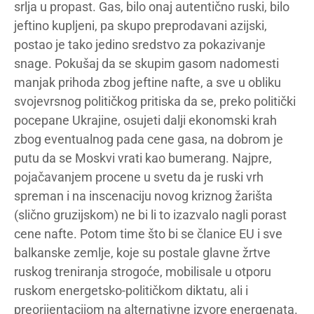
srlja u propast. Gas, bilo onaj autentično ruski, bilo
jeftino kupljeni, pa skupo preprodavani azijski,
postao je tako jedino sredstvo za pokazivanje
snage. Pokušaj da se skupim gasom nadomesti
manjak prihoda zbog jeftine nafte, a sve u obliku
svojevrsnog političkog pritiska da se, preko politički
pocepane Ukrajine, osujeti dalji ekonomski krah
zbog eventualnog pada cene gasa, na dobrom je
putu da se Moskvi vrati kao bumerang. Najpre,
pojačavanjem procene u svetu da je ruski vrh
spreman i na inscenaciju novog kriznog žarišta
(slično gruzijskom) ne bi li to izazvalo nagli porast
cene nafte. Potom time što bi se članice EU i sve
balkanske zemlje, koje su postale glavne žrtve
ruskog treniranja strogoće, mobilisale u otporu
ruskom energetsko-političkom diktatu, ali i
preorijentacijom na alternativne izvore energenata.