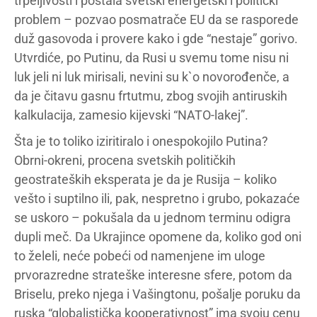
trpeljivosti i postala svetski energetski i politički
problem – pozvao posmatrače EU da se rasporede
duž gasovoda i provere kako i gde “nestaje” gorivo.
Utvrdiće, po Putinu, da Rusi u svemu tome nisu ni
luk jeli ni luk mirisali, nevini su k`o novorođenče, a
da je čitavu gasnu frtutmu, zbog svojih antiruskih
kalkulacija, zamesio kijevski “NATO-lakej”.
Šta je to toliko iziritiralo i onespokojilo Putina?
Obrni-okreni, procena svetskih političkih
geostrateških eksperata je da je Rusija – koliko
vešto i suptilno ili, pak, nespretno i grubo, pokazaće
se uskoro – pokušala da u jednom terminu odigra
dupli meč. Da Ukrajince opomene da, koliko god oni
to želeli, neće pobeći od namenjene im uloge
prvorazredne strateške interesne sfere, potom da
Briselu, preko njega i Vašingtonu, pošalje poruku da
ruska “globalistička kooperativnost” ima svoju cenu