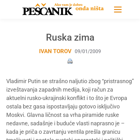
Ruska zima
IVAN TOROV
09/01/2009
Vladimir Putin se strašno naljutio zbog “pristrasnog”
izveštavanja zapadnih medija, koji račun za
aktuelni rusko-ukrajinski konflikt i to što je Evropa
ostala bez gasa ispostavljaju gotovo isključivo
Moskvi. Glavna ličnost sa vrha piramide ruske
nedavne, sadašnje i buduće vlasti naprasno je –
kada je priča o zavrtanju ventila prešla granicu