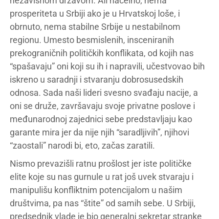
nezavisnom državom. Ali načelno, nema
prosperiteta u Srbiji ako je u Hrvatskoj loše, i
obrnuto, nema stabilne Srbije u nestabilnom
regionu. Umesto besmislenih, insceniranih
prekograničnih političkih konflikata, od kojih nas
“spašavaju” oni koji su ih i napravili, učestvovao bih
iskreno u saradnji i stvaranju dobrosusedskih
odnosa. Sada naši lideri svesno svađaju nacije, a
oni se druže, završavaju svoje privatne poslove i
međunarodnoj zajednici sebe predstavljaju kao
garante mira jer da nije njih “saradljivih”, njihovi
“zaostali” narodi bi, eto, začas zaratili.
Nismo prevazišli ratnu prošlost jer iste političke
elite koje su nas gurnule u rat još uvek stvaraju i
manipulišu konfliktnim potencijalom u našim
društvima, pa nas “štite” od samih sebe. U Srbiji,
predsednik vlade je bio generalni sekretar stranke