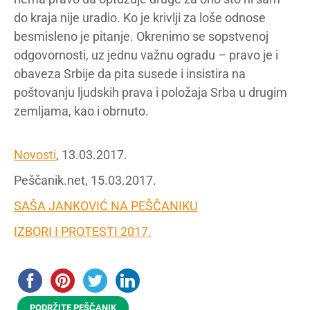
do kraja nije uradio. Ko je krivlji za loše odnose
besmisleno je pitanje. Okrenimo se sopstvenoj
odgovornosti, uz jednu važnu ogradu – pravo je i
obaveza Srbije da pita susede i insistira na
poštovanju ljudskih prava i položaja Srba u drugim
zemljama, kao i obrnuto.
Novosti
, 13.03.2017.
Peščanik.net, 15.03.2017.
SAŠA JANKOVIĆ NA PEŠČANIKU
IZBORI I PROTESTI 2017.
PODRŽITE PEŠČANIK