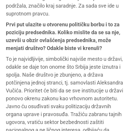
podržala, značilo kraj saradnje. Za sada sve ide u
suprotnom pravcu.
Prvi put ulazite u otvorenu političku borbu i to za
poziciju predsednika. Koliko mislite da se sa nje,
uzevši u obzir ovlašćenja predsednika, može
menjati društvo? Odakle biste vi krenuli?
To je najvidljivije, simbolički najviše mesto u državi,
odakle se daje ton onome što Srbija jeste iznutra i
spolja. Naše društvo je zbunjeno, a država
potčinjena jednoj stranci, tj. samovlasti Aleksandra
Vučića. Prioritet će biti da se sve institucije u državi
ponovo okrenu zakonu kao vrhovnom autoritetu.
Javno ću osuđivati svaku politizaciju državnih
organa uprave i pravosuđa. Tražiću zabranu tajnih
ugovora, vratiću sektor bezbednosti zaštiti
nacionalnog a ne ličnog interesa, odbijaću da