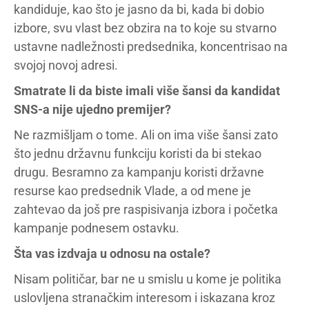
kandiduje, kao što je jasno da bi, kada bi dobio
izbore, svu vlast bez obzira na to koje su stvarno
ustavne nadležnosti predsednika, koncentrisao na
svojoj novoj adresi.
Smatrate li da biste imali više šansi da kandidat
SNS-a nije ujedno premijer?
Ne razmišljam o tome. Ali on ima više šansi zato
što jednu državnu funkciju koristi da bi stekao
drugu. Besramno za kampanju koristi državne
resurse kao predsednik Vlade, a od mene je
zahtevao da još pre raspisivanja izbora i početka
kampanje podnesem ostavku.
Šta vas izdvaja u odnosu na ostale?
Nisam političar, bar ne u smislu u kome je politika
uslovljena stranačkim interesom i iskazana kroz