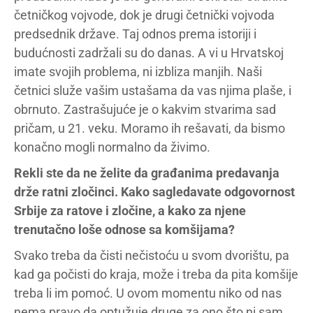
četničkog vojvode, dok je drugi četnički vojvoda
predsednik države. Taj odnos prema istoriji i
budućnosti zadržali su do danas. A vi u Hrvatskoj
imate svojih problema, ni izbliza manjih. Naši
četnici služe vašim ustašama da vas njima plaše, i
obrnuto. Zastrašujuće je o kakvim stvarima sad
pričam, u 21. veku. Moramo ih rešavati, da bismo
konačno mogli normalno da živimo.
Rekli ste da ne želite da građanima predavanja
drže ratni zločinci. Kako sagledavate odgovornost
Srbije za ratove i zločine, a kako za njene
trenutačno loše odnose sa komšijama?
Svako treba da čisti nečistoću u svom dvorištu, pa
kad ga počisti do kraja, može i treba da pita komšije
treba li im pomoć. U ovom momentu niko od nas
nema pravo da optužuje druge za ono što ni sam