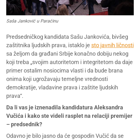
Saša Janković u Paraćinu
Predsedničkog kandidata Sašu Jankovića, bivšeg
zaštitnika ljudskih prava, istaklo je
sto javnih ličnosti
sa željom da građani Srbije konačno dobiju nekog
koji treba „svojim autoritetom i integritetom da daje
primer ostalim nosiocima vlasti i da bude brana
onima koji ugrožavaju temeljne vrednosti
demokratije, vladavine prava i zaštite ljudskih
prava“.
Da li vas je iznenadila kandidatura Aleksandra
Vučića i kako ste videli rasplet na relaciji premijer
– predsednik?
Odavno je bilo jasno da će gospodin Vučić da se