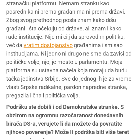
stranačku platformu. Nemam stranku kao
posrednika ni prema građanima ni prema državi.
Zbog svog prethodnog posla znam kako dišu
građani i šta očekuju od države, ali znam i kako
rade institucije. Nije mi cilj da sprovodim politiku,
već da
vratim dostojanstvo
građanima i smisao
institucijama. Ni jedno ni drugo ne sme da zavisi od
političke volje, njoj je mesto u parlamentu. Moja
platforma su ustavna načela koja moraju da budu
tačka jedinstva Srbije. Sve do jednog ih je za vreme
vlasti Srpske radikalne, pardon napredne stranke,
pregazila lična i politička volja.
Podršku ste dobili i od Demokratske stranke. S
obzirom na ogromnu razočaranost donedavnih
birača DS-a, verujete li da možete da povratite
njihovo poverenje? Može li podrška biti više teret