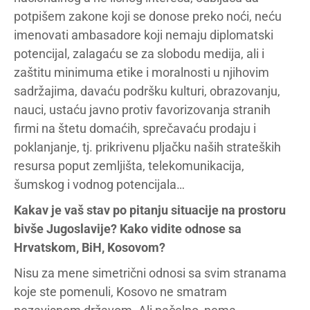
potpišem zakone koji se donose preko noći, neću
imenovati ambasadore koji nemaju diplomatski
potencijal, zalagaću se za slobodu medija, ali i
zaštitu minimuma etike i moralnosti u njihovim
sadržajima, davaću podršku kulturi, obrazovanju,
nauci, ustaću javno protiv favorizovanja stranih
firmi na štetu domaćih, sprečavaću prodaju i
poklanjanje, tj. prikrivenu pljačku naših strateških
resursa poput zemljišta, telekomunikacija,
šumskog i vodnog potencijala…
Kakav je vaš stav po pitanju situacije na prostoru
bivše Jugoslavije? Kako vidite odnose sa
Hrvatskom, BiH, Kosovom?
Nisu za mene simetrični odnosi sa svim stranama
koje ste pomenuli, Kosovo ne smatram