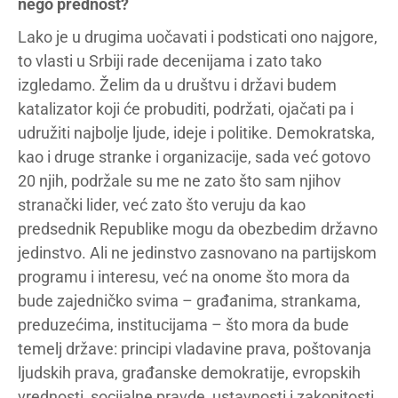
nego prednost?
Lako je u drugima uočavati i podsticati ono najgore,
to vlasti u Srbiji rade decenijama i zato tako
izgledamo. Želim da u društvu i državi budem
katalizator koji će probuditi, podržati, ojačati pa i
udružiti najbolje ljude, ideje i politike. Demokratska,
kao i druge stranke i organizacije, sada već gotovo
20 njih, podržale su me ne zato što sam njihov
stranački lider, već zato što veruju da kao
predsednik Republike mogu da obezbedim državno
jedinstvo. Ali ne jedinstvo zasnovano na partijskom
programu i interesu, već na onome što mora da
bude zajedničko svima – građanima, strankama,
preduzećima, institucijama – što mora da bude
temelj države: principi vladavine prava, poštovanja
ljudskih prava, građanske demokratije, evropskih
vrednosti, socijalne pravde, ustavnosti i zakonitosti,