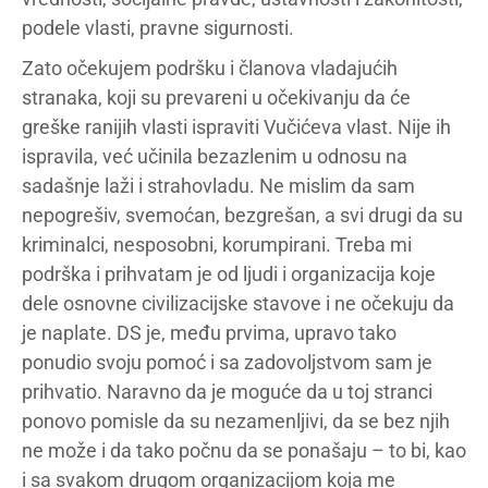
podele vlasti, pravne sigurnosti.
Zato očekujem podršku i članova vladajućih
stranaka, koji su prevareni u očekivanju da će
greške ranijih vlasti ispraviti Vučićeva vlast. Nije ih
ispravila, već učinila bezazlenim u odnosu na
sadašnje laži i strahovladu. Ne mislim da sam
nepogrešiv, svemoćan, bezgrešan, a svi drugi da su
kriminalci, nesposobni, korumpirani. Treba mi
podrška i prihvatam je od ljudi i organizacija koje
dele osnovne civilizacijske stavove i ne očekuju da
je naplate. DS je, među prvima, upravo tako
ponudio svoju pomoć i sa zadovoljstvom sam je
prihvatio. Naravno da je moguće da u toj stranci
ponovo pomisle da su nezamenljivi, da se bez njih
ne može i da tako počnu da se ponašaju – to bi, kao
i sa svakom drugom organizacijom koja me