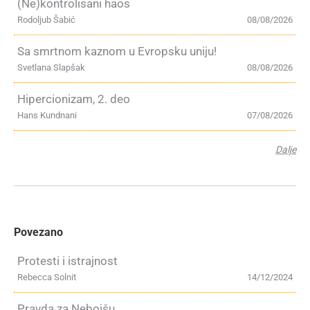
(Ne)kontrolisani haos
Rodoljub Šabić
08/08/2026
Sa smrtnom kaznom u Evropsku uniju!
Svetlana Slapšak
08/08/2026
Hipercionizam, 2. deo
Hans Kundnani
07/08/2026
Dalje
Povezano
Protesti i istrajnost
Rebecca Solnit
14/12/2024
Pravda za Nebojšu