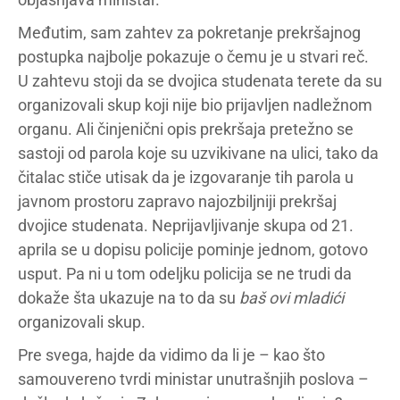
Međutim, sam zahtev za pokretanje prekršajnog
postupka najbolje pokazuje o čemu je u stvari reč.
U zahtevu stoji da se dvojica studenata terete da su
organizovali skup koji nije bio prijavljen nadležnom
organu. Ali činjenični opis prekršaja pretežno se
sastoji od parola koje su uzvikivane na ulici, tako da
čitalac stiče utisak da je izgovaranje tih parola u
javnom prostoru zapravo najozbiljniji prekršaj
dvojice studenata. Neprijavljivanje skupa od 21.
aprila se u dopisu policije pominje jednom, gotovo
usput. Pa ni u tom odeljku policija se ne trudi da
dokaže šta ukazuje na to da su
baš ovi mladići
organizovali skup.
Pre svega, hajde da vidimo da li je – kao što
samouvereno tvrdi ministar unutrašnjih poslova –