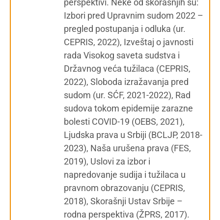
perspektivi. Neke od skorašnjih su:
Izbori pred Upravnim sudom 2022 –
pregled postupanja i odluka (ur.
CEPRIS, 2022), Izveštaj o javnosti
rada Visokog saveta sudstva i
Državnog veća tužilaca (CEPRIS,
2022), Sloboda izražavanja pred
sudom (ur. SĆF, 2021-2022), Rad
sudova tokom epidemije zarazne
bolesti COVID-19 (OEBS, 2021),
Ljudska prava u Srbiji (BCLJP, 2018-
2023), Naša urušena prava (FES,
2019), Uslovi za izbor i
napredovanje sudija i tužilaca u
pravnom obrazovanju (CEPRIS,
2018), Skorašnji Ustav Srbije –
rodna perspektiva (ŽPRS, 2017).