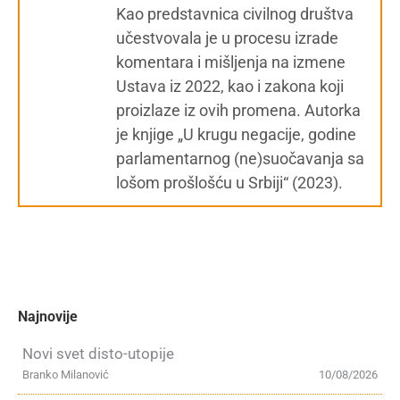
Kao predstavnica civilnog društva
učestvovala je u procesu izrade
komentara i mišljenja na izmene
Ustava iz 2022, kao i zakona koji
proizlaze iz ovih promena. Autorka
je knjige „U krugu negacije, godine
parlamentarnog (ne)suočavanja sa
lošom prošlošću u Srbiji“ (2023).
Najnovije
Novi svet disto-utopije
Branko Milanović
10/08/2026