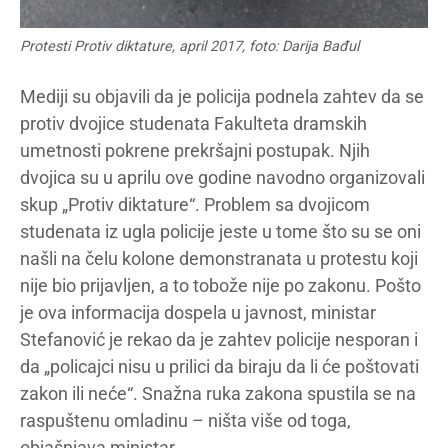
Protesti Protiv diktature, april 2017, foto: Darija Bađul
Mediji su objavili da je policija podnela zahtev da se
protiv dvojice studenata Fakulteta dramskih
umetnosti pokrene prekršajni postupak. Njih
dvojica su u aprilu ove godine navodno organizovali
skup „Protiv diktature“. Problem sa dvojicom
studenata iz ugla policije jeste u tome što su se oni
našli na čelu kolone demonstranata u protestu koji
nije bio prijavljen, a to tobože nije po zakonu. Pošto
je ova informacija dospela u javnost, ministar
Stefanović je rekao da je zahtev policije nesporan i
da „policajci nisu u prilici da biraju da li će poštovati
zakon ili neće“. Snažna ruka zakona spustila se na
raspuštenu omladinu – ništa više od toga,
objašnjava ministar.