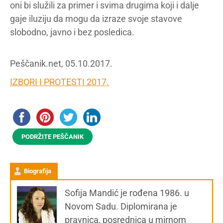
oni bi služili za primer i svima drugima koji i dalje
gaje iluziju da mogu da izraze svoje stavove
slobodno, javno i bez posledica.
Peščanik.net, 05.10.2017.
IZBORI I PROTESTI 2017.
PODRŽITE PEŠČANIK
Biografija
Sofija Mandić je rođena 1986. u
Novom Sadu. Diplomirana je
pravnica, posrednica u mirnom