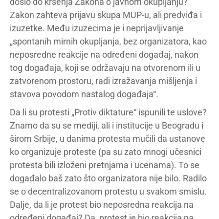
došlo do kršenja Zakona o javnom okupljanju?
Zakon zahteva prijavu skupa MUP-u, ali predviđa i
izuzetke. Među izuzecima je i neprijavljivanje
„spontanih mirnih okupljanja, bez organizatora, kao
neposredne reakcije na određeni događaj, nakon
tog događaja, koji se održavaju na otvorenom ili u
zatvorenom prostoru, radi izražavanja mišljenja i
stavova povodom nastalog događaja“.
Da li su protesti „Protiv diktature“ ispunili te uslove?
Znamo da su se mediji, ali i institucije u Beogradu i
širom Srbije, u danima protesta mučili da ustanove
ko organizuje proteste (pa su zato mnogi učesnici
protesta bili izloženi pretnjama i ucenama). To se
događalo baš zato što organizatora nije bilo. Radilo
se o decentralizovanom protestu u svakom smislu.
Dalje, da li je protest bio neposredna reakcija na
određeni događaj? Da, protest je bio reakcija na