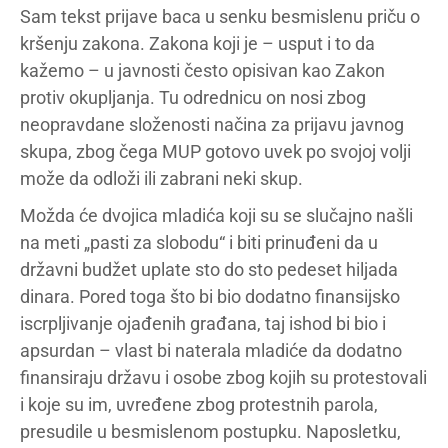
Sam tekst prijave baca u senku besmislenu priču o
kršenju zakona. Zakona koji je – usput i to da
kažemo – u javnosti često opisivan kao Zakon
protiv okupljanja. Tu odrednicu on nosi zbog
neopravdane složenosti načina za prijavu javnog
skupa, zbog čega MUP gotovo uvek po svojoj volji
može da odloži ili zabrani neki skup.
Možda će dvojica mladića koji su se slučajno našli
na meti „pasti za slobodu“ i biti prinuđeni da u
državni budžet uplate sto do sto pedeset hiljada
dinara. Pored toga što bi bio dodatno finansijsko
iscrpljivanje ojađenih građana, taj ishod bi bio i
apsurdan – vlast bi naterala mladiće da dodatno
finansiraju državu i osobe zbog kojih su protestovali
i koje su im, uvređene zbog protestnih parola,
presudile u besmislenom postupku. Naposletku,