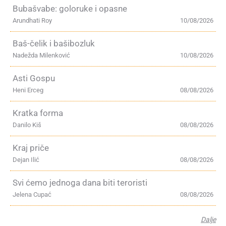
Bubašvabe: goloruke i opasne
Arundhati Roy
10/08/2026
Baš-čelik i bašibozluk
Nadežda Milenković
10/08/2026
Asti Gospu
Heni Erceg
08/08/2026
Kratka forma
Danilo Kiš
08/08/2026
Kraj priče
Dejan Ilić
08/08/2026
Svi ćemo jednoga dana biti teroristi
Jelena Cupać
08/08/2026
Dalje