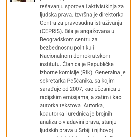
rešavanju sporova i aktivistkinja za
ljudska prava. Izvršna je direktorka
Centra za pravosudna istraživanja
(CEPRIS). Bila je angažovana u
Beogradskom centru za
bezbednosnu politiku i
Nacionalnom demokratskom
institutu. Članica je Republičke
izborne komisije (RIK). Generalna je
sekretarka Peščanika, sa kojim
sarađuje od 2007, kao učesnica u
radijskim emisijama, a zatim i kao
autorka tekstova. Autorka,
koautorka i urednica je brojnih
analiza o vladavini prava, stanju
ljudskih prava u Srbiji i njihovoj