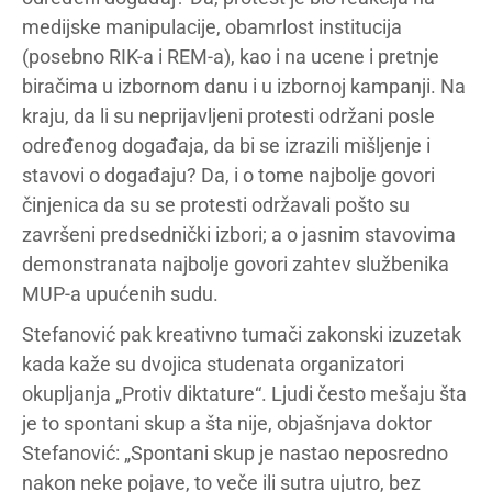
medijske manipulacije, obamrlost institucija
(posebno RIK-a i REM-a), kao i na ucene i pretnje
biračima u izbornom danu i u izbornoj kampanji. Na
kraju, da li su neprijavljeni protesti održani posle
određenog događaja, da bi se izrazili mišljenje i
stavovi o događaju? Da, i o tome najbolje govori
činjenica da su se protesti održavali pošto su
završeni predsednički izbori; a o jasnim stavovima
demonstranata najbolje govori zahtev službenika
MUP-a upućenih sudu.
Stefanović pak kreativno tumači zakonski izuzetak
kada kaže su dvojica studenata organizatori
okupljanja „Protiv diktature“. Ljudi često mešaju šta
je to spontani skup a šta nije, objašnjava doktor
Stefanović: „Spontani skup je nastao neposredno
nakon neke pojave, to veče ili sutra ujutro, bez