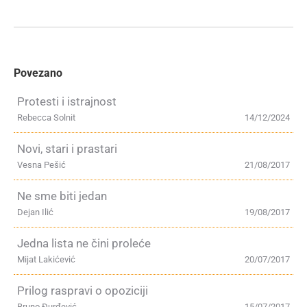
Povezano
Protesti i istrajnost
Rebecca Solnit
14/12/2024
Novi, stari i prastari
Vesna Pešić
21/08/2017
Ne sme biti jedan
Dejan Ilić
19/08/2017
Jedna lista ne čini proleće
Mijat Lakićević
20/07/2017
Prilog raspravi o opoziciji
Bruno Đurđević
15/07/2017