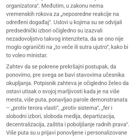
organizatora“. Međutim, u zakonu nema
vremenskih rokova za „neposredne reakcije na
određeni događaj“. Uslovi u kojima su se odvijali
predsednički izbori očigledno su izazvali
nezadovoljstvo takvog intenziteta, da se ono nije
moglo ograničiti na „to veče ili sutra ujutro“, kako bi
to voleo ministar.
Zahtev da se pokrene prekršajni postupak, da
ponovimo, pre svega se bavi stavovima učesnika
okupljanja. Potpisnik zahteva je očigledno želeo da
ostavi utisak o svojoj marljivosti kada je na više
mesta, više puta, ponavljao parole demonstranata
– „protiv terora vlasti“, „protiv sistema“, „fer i
slobodni izbori, sloboda medija, departizacija,
decentralizacija, zaštita i poboljšanje radnih prava“.
Više puta su u prijavi ponovljene i personalizovane