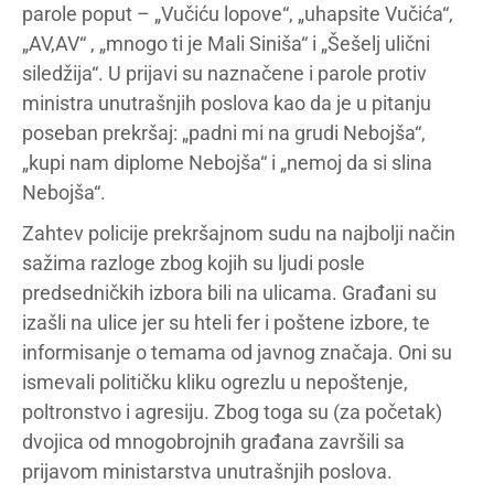
parole poput – „Vučiću lopove“, „uhapsite Vučića“,
„AV,AV“ , „mnogo ti je Mali Siniša“ i „Šešelj ulični
siledžija“. U prijavi su naznačene i parole protiv
ministra unutrašnjih poslova kao da je u pitanju
poseban prekršaj: „padni mi na grudi Nebojša“,
„kupi nam diplome Nebojša“ i „nemoj da si slina
Nebojša“.
Zahtev policije prekršajnom sudu na najbolji način
sažima razloge zbog kojih su ljudi posle
predsedničkih izbora bili na ulicama. Građani su
izašli na ulice jer su hteli fer i poštene izbore, te
informisanje o temama od javnog značaja. Oni su
ismevali političku kliku ogrezlu u nepoštenje,
poltronstvo i agresiju. Zbog toga su (za početak)
dvojica od mnogobrojnih građana završili sa
prijavom ministarstva unutrašnjih poslova.