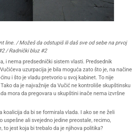
nt line. / Možeš da odstupiš ili daš sve od sebe na prvoj
#2 / Radnički bluz #2
a, i nema predsednički sistem vlasti. Predsednik
 Vučićeva uzurpacija je bila moguća zato što je, na načine
nu i što je vladu pretvorio u svoj kabinet. To nije
ako da je najvažnije da Vučić ne kontroliše skupštinsku
ada mora da pregovara u skupštini inače nema izvršne
koalicija da bi se formirala vlada. I ako se ne želi
to uspešne ali svejedno jedine preostale, recimo,
to jest koja bi trebalo da je njihova politika?