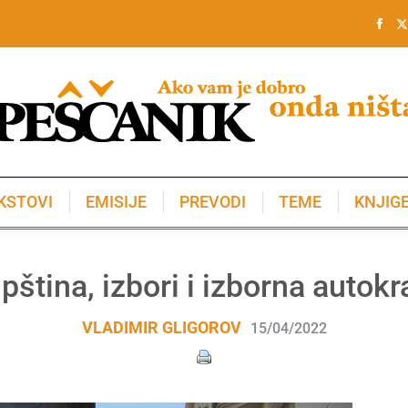
KSTOVI
EMISIJE
PREVODI
TEME
KNJIG
KSTOVI
EMISIJE
PREVODI
TEME
KNJIG
pština, izbori i izborna autokra
VLADIMIR GLIGOROV
15/04/2022