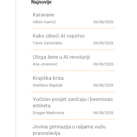
Najnovije
Karavane
Viktor Ivančić
06/08/2026
Kako izbeći AI ropstvo
Yanis Varoufakis
06/08/2026
Uloga žene u AI revoluciji
Ana Jovanović
06/08/2026
Krajiška kriza
Svetlana Slapšak
06/08/2026
Vučićev posjet zavičaju i besmisao
entiteta
Dragan Markovina
06/08/2026
Jovina gimnazija u raljama vudu
pravoslavlja