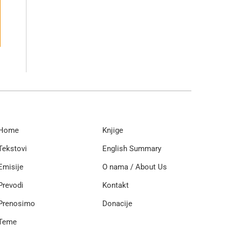
Home
Knjige
Tekstovi
English Summary
Emisije
O nama / About Us
Prevodi
Kontakt
Prenosimo
Donacije
Teme