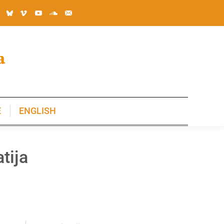
E
ENGLISH
E
ENGLISH
tija