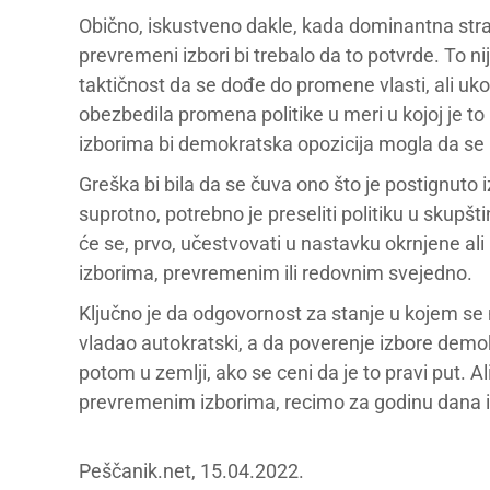
Obično, iskustveno dakle, kada dominantna strank
prevremeni izbori bi trebalo da to potvrde. To ni
taktičnost da se dođe do promene vlasti, ali uko
obezbedila promena politike u meri u kojoj je
izborima bi demokratska opozicija mogla da se
Greška bi bila da se čuva ono što je postignuto i
suprotno, potrebno je preseliti politiku u skupšt
će se, prvo, učestvovati u nastavku okrnjene ali 
izborima, prevremenim ili redovnim svejedno.
Ključno je da odgovornost za stanje u kojem se
vladao autokratski, a da poverenje izbore demo
potom u zemlji, ako se ceni da je to pravi put. Al
prevremenim izborima, recimo za godinu dana il
Peščanik.net, 15.04.2022.