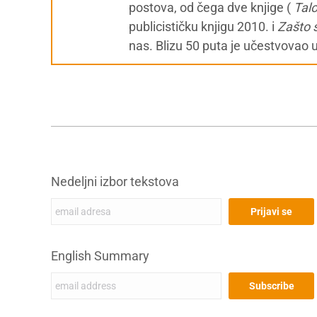
postova, od čega dve knjige (
Tal
publicističku knjigu 2010. i
Zašto 
nas. Blizu 50 puta je učestvovao 
Nedeljni izbor tekstova
English Summary