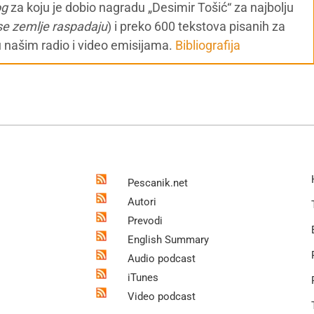
og
za koju je dobio nagradu „Desimir Tošić“ za najbolju
se zemlje raspadaju
) i preko 600 tekstova pisanih za
u našim radio i video emisijama.
Bibliografija
Pescanik.net
Autori
Prevodi
English Summary
Audio podcast
iTunes
Video podcast