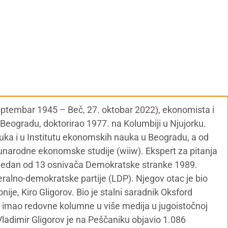
septembar 1945 – Beč, 27. oktobar 2022), ekonomista i
u Beogradu, doktorirao 1977. na Kolumbiji u Njujorku.
nauka i u Institutu ekonomskih nauka u Beogradu, a od
narodne ekonomske studije (wiiw). Ekspert za pitanja
 Jedan od 13 osnivača Demokratske stranke 1989.
alno-demokratske partije (LDP). Njegov otac je bio
je, Kiro Gligorov. Bio je stalni saradnik Oksford
al i imao redovne kolumne u više medija u jugoistočnoj
Vladimir Gligorov je na Peščaniku objavio 1.086