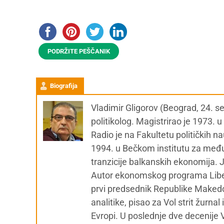
PODRŽITE PEŠČANIK
Biografija
Vladimir Gligorov (Beograd, 24. 
politikolog. Magistrirao je 1973. 
Radio je na Fakultetu političkih 
1994. u Bečkom institutu za među
tranzicije balkanskih ekonomija.
Autor ekonomskog programa Liber
prvi predsednik Republike Makedoni
analitike, pisao za Vol strit žurn
Evropi. U poslednje dve decenije 