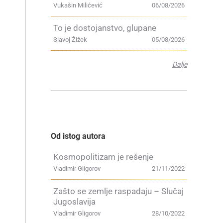
Vukašin Milićević
06/08/2026
To je dostojanstvo, glupane
Slavoj Žižek
05/08/2026
Dalje
Od istog autora
Kosmopolitizam je rešenje
Vladimir Gligorov
21/11/2022
Zašto se zemlje raspadaju – Slučaj
Jugoslavija
Vladimir Gligorov
28/10/2022