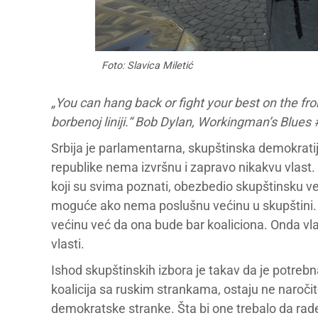
Foto: Slavica Miletić
„You can hang back or fight your best on the fro
borbenoj liniji.“ Bob Dylan, Workingman’s Blues 
Srbija je parlamentarna, skupštinska demokratij
republike nema izvršnu i zapravo nikakvu vlast.
koji su svima poznati, obezbedio skupštinsku veći
moguće ako nema poslušnu većinu u skupštini. T
većinu već da ona bude bar koaliciona. Onda vl
vlasti.
Ishod skupštinskih izbora je takav da je potrebna 
koalicija sa ruskim strankama, ostaju ne naroči
demokratske stranke. Šta bi one trebalo da rade, 