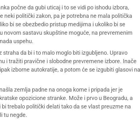
a počne da gubi uticaj i to se vidi po ishodu izbora,
je neki politički zakon, pa je potrebna ne mala politička
liko bi se obezbedio pristup medijima i ukoliko bi se
 to u novom sastavu skupštine moguće, na prevremenim
 nada uspehu.
z straha da bi i to malo moglo biti izgubljeno. Upravo
inu i tražiti pravične i slobodne prevremene izbore. Inače
ipak izborne autokratije, a potom će se izgubiti glasovi n
 našla zemlja padne na onoga kome i pripada jer je
kratske opozicione stranke. Može i prvo u Beogradu, a
i bi trebalo politički delati tako da se vlast preuzme na
i tu negde.