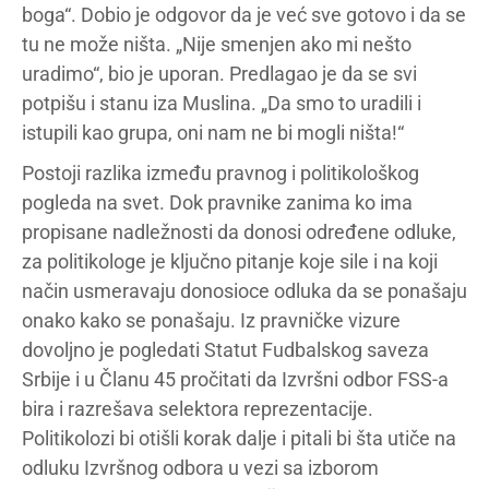
boga“. Dobio je odgovor da je već sve gotovo i da se
tu ne može ništa. „Nije smenjen ako mi nešto
uradimo“, bio je uporan. Predlagao je da se svi
potpišu i stanu iza Muslina. „Da smo to uradili i
istupili kao grupa, oni nam ne bi mogli ništa!“
Postoji razlika između pravnog i politikološkog
pogleda na svet. Dok pravnike zanima ko ima
propisane nadležnosti da donosi određene odluke,
za politikologe je ključno pitanje koje sile i na koji
način usmeravaju donosioce odluka da se ponašaju
onako kako se ponašaju. Iz pravničke vizure
dovoljno je pogledati Statut Fudbalskog saveza
Srbije i u Članu 45 pročitati da Izvršni odbor FSS-a
bira i razrešava selektora reprezentacije.
Politikolozi bi otišli korak dalje i pitali bi šta utiče na
odluku Izvršnog odbora u vezi sa izborom