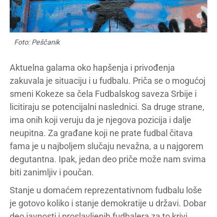
Foto: Peščanik
Aktuelna galama oko hapšenja i privođenja
zakuvala je situaciju i u fudbalu. Priča se o mogućoj
smeni Kokeze sa čela Fudbalskog saveza Srbije i
licitiraju se potencijalni naslednici. Sa druge strane,
ima onih koji veruju da je njegova pozicija i dalje
neupitna. Za građane koji ne prate fudbal čitava
fama je u najboljem slučaju nevažna, a u najgorem
degutantna. Ipak, jedan deo priče može nam svima
biti zanimljiv i poučan.
Stanje u domaćem reprezentativnom fudbalu loše
je gotovo koliko i stanje demokratije u državi. Dobar
deo javnosti i proslavljenih fudbalera za to krivi