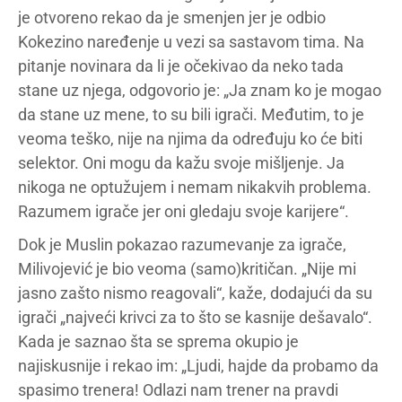
je otvoreno rekao da je smenjen jer je odbio
Kokezino naređenje u vezi sa sastavom tima. Na
pitanje novinara da li je očekivao da neko tada
stane uz njega, odgovorio je: „Ja znam ko je mogao
da stane uz mene, to su bili igrači. Međutim, to je
veoma teško, nije na njima da određuju ko će biti
selektor. Oni mogu da kažu svoje mišljenje. Ja
nikoga ne optužujem i nemam nikakvih problema.
Razumem igrače jer oni gledaju svoje karijere“.
Dok je Muslin pokazao razumevanje za igrače,
Milivojević je bio veoma (samo)kritičan. „Nije mi
jasno zašto nismo reagovali“, kaže, dodajući da su
igrači „najveći krivci za to što se kasnije dešavalo“.
Kada je saznao šta se sprema okupio je
najiskusnije i rekao im: „Ljudi, hajde da probamo da
spasimo trenera! Odlazi nam trener na pravdi