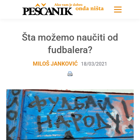
Šta možemo naučiti od
fudbalera?
MILOŠ JANKOVIĆ
18/03/2021