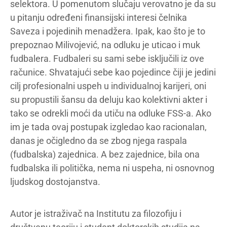
selektora. U pomenutom slučaju verovatno je da su
u pitanju određeni finansijski interesi čelnika
Saveza i pojedinih menadžera. Ipak, kao što je to
prepoznao Milivojević, na odluku je uticao i muk
fudbalera. Fudbaleri su sami sebe isključili iz ove
računice. Shvatajući sebe kao pojedince čiji je jedini
cilj profesionalni uspeh u individualnoj karijeri, oni
su propustili šansu da deluju kao kolektivni akter i
tako se odrekli moći da utiču na odluke FSS-a. Ako
im je tada ovaj postupak izgledao kao racionalan,
danas je očigledno da se zbog njega raspala
(fudbalska) zajednica. A bez zajednice, bila ona
fudbalska ili politička, nema ni uspeha, ni osnovnog
ljudskog dostojanstva.
Autor je istraživač na Institutu za filozofiju i