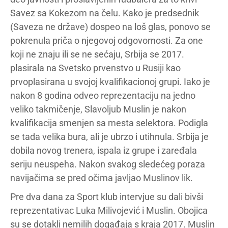
Savez sa Kokezom na čelu. Kako je predsednik
(Saveza ne države) dospeo na loš glas, ponovo se
pokrenula priča o njegovoj odgovornosti. Za one
koji ne znaju ili se ne sećaju, Srbija se 2017.
plasirala na Svetsko prvenstvo u Rusiji kao
prvoplasirana u svojoj kvalifikacionoj grupi. Iako je
nakon 8 godina odveo reprezentaciju na jedno
veliko takmičenje, Slavoljub Muslin je nakon
kvalifikacija smenjen sa mesta selektora. Podigla
se tada velika bura, ali je ubrzo i utihnula. Srbija je
dobila novog trenera, ispala iz grupe i zaređala
seriju neuspeha. Nakon svakog sledećeg poraza
navijačima se pred očima javljao Muslinov lik.
Pre dva dana za Sport klub intervjue su dali bivši
reprezentativac Luka Milivojević i Muslin. Obojica
su se dotakli nemilih događaja s kraja 2017. Muslin