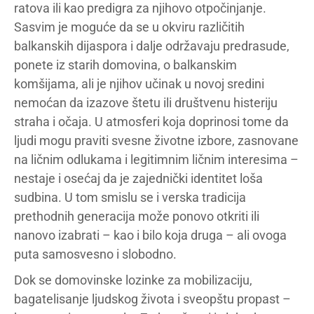
ratova ili kao predigra za njihovo otpočinjanje.
Sasvim je moguće da se u okviru različitih
balkanskih dijaspora i dalje održavaju predrasude,
ponete iz starih domovina, o balkanskim
komšijama, ali je njihov učinak u novoj sredini
nemoćan da izazove štetu ili društvenu histeriju
straha i očaja. U atmosferi koja doprinosi tome da
ljudi mogu praviti svesne životne izbore, zasnovane
na ličnim odlukama i legitimnim ličnim interesima –
nestaje i osećaj da je zajednički identitet loša
sudbina. U tom smislu se i verska tradicija
prethodnih generacija može ponovo otkriti ili
nanovo izabrati – kao i bilo koja druga – ali ovoga
puta samosvesno i slobodno.
Dok se domovinske lozinke za mobilizaciju,
bagatelisanje ljudskog života i sveopštu propast –