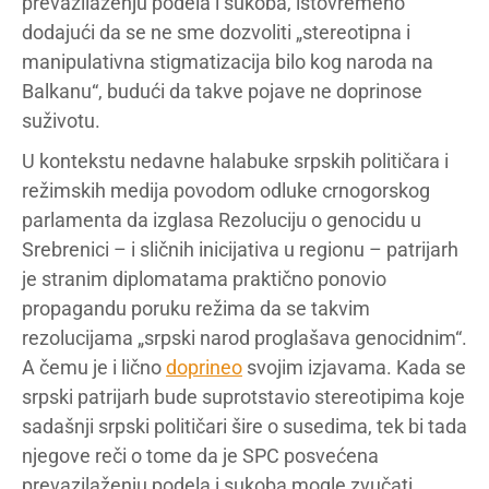
prevazilaženju podela i sukoba, istovremeno
dodajući da se ne sme dozvoliti „stereotipna i
manipulativna stigmatizacija bilo kog naroda na
Balkanu“, budući da takve pojave ne doprinose
suživotu.
U kontekstu nedavne halabuke srpskih političara i
režimskih medija povodom odluke crnogorskog
parlamenta da izglasa Rezoluciju o genocidu u
Srebrenici – i sličnih inicijativa u regionu – patrijarh
je stranim diplomatama praktično ponovio
propagandu poruku režima da se takvim
rezolucijama „srpski narod proglašava genocidnim“.
A čemu je i lično
doprineo
svojim izjavama. Kada se
srpski patrijarh bude suprotstavio stereotipima koje
sadašnji srpski političari šire o susedima, tek bi tada
njegove reči o tome da je SPC posvećena
prevazilaženju podela i sukoba mogle zvučati