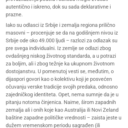
autentično i iskreno, dok su sada deklarativne i
prazne.
Iako su odlasci iz Srbije i zemalja regiona prilično
masovni – procenjuje se da na godišnjem nivou iz
Srbije ode oko 49.000 ljudi – razlozi za odlazak su
pre svega individualni. Iz zemlje se odlazi zbog
ovdašnjeg niskog životnog standarda, a u potrazi
za boljim, ali i zbog težnje ka ukupnom životnom
dostojanstvu. U pomenutoj vesti se, međutim, o
dijaspori govori kao o kolektivu koji je posvećen
očuvanju verske tradicije svojih predaka, odnosno
zajedničkog identiteta. Opet, nema sumnje da je u
pitanju notorna činjenica. Naime, širom zapadnih
zemalja ali i onih koje kao Australija ili Novi Zeland
baštine zapadne političke vrednosti – zaista jeste u
dužem vremenskom periodu sagrađen (ili