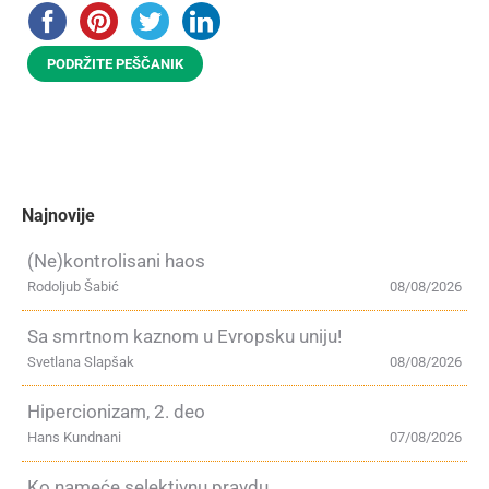
PODRŽITE PEŠČANIK
Najnovije
(Ne)kontrolisani haos
Rodoljub Šabić
08/08/2026
Sa smrtnom kaznom u Evropsku uniju!
Svetlana Slapšak
08/08/2026
Hipercionizam, 2. deo
Hans Kundnani
07/08/2026
Ko nameće selektivnu pravdu