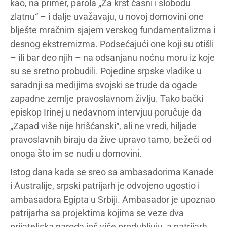
kao, na primer, parola „Za krst časni i slobodu
zlatnu“ – i dalje uvažavaju, u novoj domovini one
blješte mračnim sjajem verskog fundamentalizma i
desnog ekstremizma. Podsećajući one koji su otišli
– ili bar deo njih – na odsanjanu noćnu moru iz koje
su se sretno probudili. Pojedine srpske vladike u
saradnji sa medijima svojski se trude da ogade
zapadne zemlje pravoslavnom življu. Tako bački
episkop Irinej u nedavnom intervjuu poručuje da
„Zapad više nije hrišćanski“, ali ne vredi, hiljade
pravoslavnih biraju da žive upravo tamo, bežeći od
onoga što im se nudi u domovini.
Istog dana kada se sreo sa ambasadorima Kanade
i Australije, srpski patrijarh je odvojeno ugostio i
ambasadora Egipta u Srbiji. Ambasador je upoznao
patrijarha sa projektima kojima se veze dva
prijateljska naroda još više produbljuju, a patrijarh