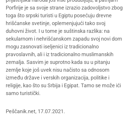
Porfirije je sa svoje strane izrazio zadovoljstvo zbog
toga što srpski turisti u Egiptu posećuju drevne
hrišćanske svetinje, oplemenjujući tako svoj
duhovni život. I u tome je suštinska razlika: na
sekularnom i nehrišćanskom zapadu svoj novi dom
mogu zasnovati iseljenici iz tradicionalno
pravoslavnih, ali i iz tradicionalno muslimanskih
zemalja. Sasvim je suprotno kada su u pitanju
zemlje koje još uvek nisu načisto sa odnosom
između države i verskih organizacija, politike i
religije, kao što su Srbija i Egipat. Tamo se može ići
samo turistički.
Peščanik.net, 17.07.2021.