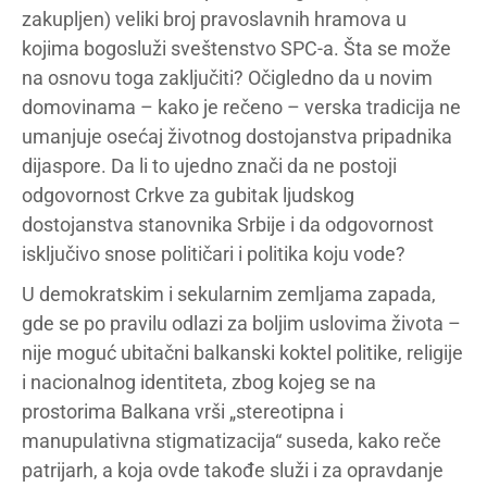
zakupljen) veliki broj pravoslavnih hramova u
kojima bogosluži sveštenstvo SPC-a. Šta se može
na osnovu toga zaključiti? Očigledno da u novim
domovinama – kako je rečeno – verska tradicija ne
umanjuje osećaj životnog dostojanstva pripadnika
dijaspore. Da li to ujedno znači da ne postoji
odgovornost Crkve za gubitak ljudskog
dostojanstva stanovnika Srbije i da odgovornost
isključivo snose političari i politika koju vode?
U demokratskim i sekularnim zemljama zapada,
gde se po pravilu odlazi za boljim uslovima života –
nije moguć ubitačni balkanski koktel politike, religije
i nacionalnog identiteta, zbog kojeg se na
prostorima Balkana vrši „stereotipna i
manupulativna stigmatizacija“ suseda, kako reče
patrijarh, a koja ovde takođe služi i za opravdanje