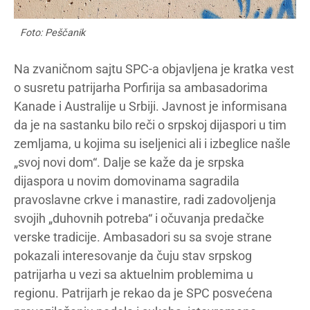
Foto: Peščanik
Na zvaničnom sajtu SPC-a objavljena je kratka vest
o susretu patrijarha Porfirija sa ambasadorima
Kanade i Australije u Srbiji. Javnost je informisana
da je na sastanku bilo reči o srpskoj dijaspori u tim
zemljama, u kojima su iseljenici ali i izbeglice našle
„svoj novi dom“. Dalje se kaže da je srpska
dijaspora u novim domovinama sagradila
pravoslavne crkve i manastire, radi zadovoljenja
svojih „duhovnih potreba“ i očuvanja predačke
verske tradicije. Ambasadori su sa svoje strane
pokazali interesovanje da čuju stav srpskog
patrijarha u vezi sa aktuelnim problemima u
regionu. Patrijarh je rekao da je SPC posvećena