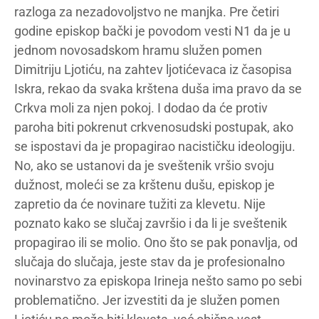
razloga za nezadovoljstvo ne manjka. Pre četiri
godine episkop bački je povodom vesti N1 da je u
jednom novosadskom hramu služen pomen
Dimitriju Ljotiću, na zahtev ljotićevaca iz časopisa
Iskra, rekao da svaka krštena duša ima pravo da se
Crkva moli za njen pokoj. I dodao da će protiv
paroha biti pokrenut crkvenosudski postupak, ako
se ispostavi da je propagirao nacističku ideologiju.
No, ako se ustanovi da je sveštenik vršio svoju
dužnost, moleći se za krštenu dušu, episkop je
zapretio da će novinare tužiti za klevetu. Nije
poznato kako se slučaj završio i da li je sveštenik
propagirao ili se molio. Ono što se pak ponavlja, od
slučaja do slučaja, jeste stav da je profesionalno
novinarstvo za episkopa Irineja nešto samo po sebi
problematično. Jer izvestiti da je služen pomen