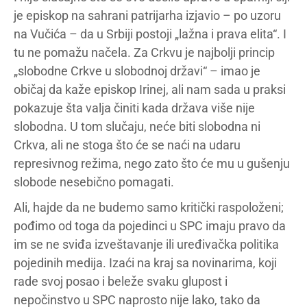
je episkop na sahrani patrijarha izjavio – po uzoru
na Vučića – da u Srbiji postoji „lažna i prava elita“. I
tu ne pomažu načela. Za Crkvu je najbolji princip
„slobodne Crkve u slobodnoj državi“ – imao je
običaj da kaže episkop Irinej, ali nam sada u praksi
pokazuje šta valja činiti kada država više nije
slobodna. U tom slučaju, neće biti slobodna ni
Crkva, ali ne stoga što će se naći na udaru
represivnog režima, nego zato što će mu u gušenju
slobode nesebično pomagati.
Ali, hajde da ne budemo samo kritički raspoloženi;
pođimo od toga da pojedinci u SPC imaju pravo da
im se ne sviđa izveštavanje ili uređivačka politika
pojedinih medija. Izaći na kraj sa novinarima, koji
rade svoj posao i beleže svaku glupost i
nepočinstvo u SPC naprosto nije lako, tako da