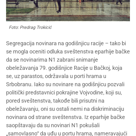
Foto: Predrag Trokicić
Segregacija novinara na godišnjicu racije – tako bi
se mogla oceniti odluka sveštenstva eparhije bačke
da se novinarima N1 zabrani snimanje
obeležavanja 79. godišnjice Racije u Bačkoj, koja
se, uz parastos, održavala u porti hrama u
Srbobranu. Iako su novinare na godišnjicu pozvali
politički predstavnici pokrajine Vojvodine, koji su,
pored sveštenstva, takođe bili prisutni na
obeležavanju, oni su ostali nemi na diskriminaciju
novinara od strane sveštenstva. Iz eparhije bačke
saopštavaju da su novinari N1 pokušali
„samovlasno“ da uđu u portu hrama, nameravajući