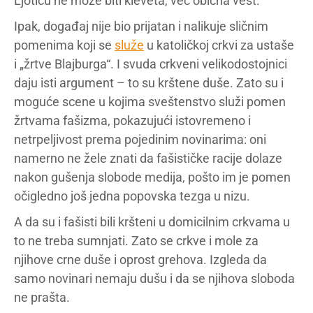
Ljotiću ne može biti kleveta, već obična vest.
Ipak, događaj nije bio prijatan i nalikuje sličnim
pomenima koji se
služe
u katoličkoj crkvi za ustaše
i „žrtve Blajburga“. I svuda crkveni velikodostojnici
daju isti argument – to su krštene duše. Zato su i
moguće scene u kojima sveštenstvo služi pomen
žrtvama fašizma, pokazujući istovremeno i
netrpeljivost prema pojedinim novinarima: oni
namerno ne žele znati da fašističke racije dolaze
nakon gušenja slobode medija, pošto im je pomen
očigledno još jedna popovska tezga u nizu.
A da su i fašisti bili kršteni u domicilnim crkvama u
to ne treba sumnjati. Zato se crkve i mole za
njihove crne duše i oprost grehova. Izgleda da
samo novinari nemaju dušu i da se njihova sloboda
ne prašta.