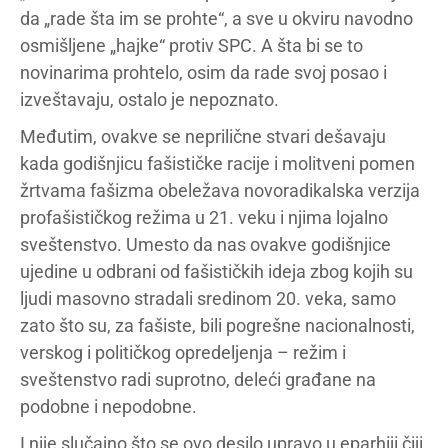
da „rade šta im se prohte“, a sve u okviru navodno
osmišljene „hajke“ protiv SPC. A šta bi se to
novinarima prohtelo, osim da rade svoj posao i
izveštavaju, ostalo je nepoznato.
Međutim, ovakve se neprilične stvari dešavaju
kada godišnjicu fašističke racije i molitveni pomen
žrtvama fašizma obeležava novoradikalska verzija
profašističkog režima u 21. veku i njima lojalno
sveštenstvo. Umesto da nas ovakve godišnjice
ujedine u odbrani od fašističkih ideja zbog kojih su
ljudi masovno stradali sredinom 20. veka, samo
zato što su, za fašiste, bili pogrešne nacionalnosti,
verskog i političkog opredeljenja – režim i
sveštenstvo radi suprotno, deleći građane na
podobne i nepodobne.
I nije slučajno što se ovo desilo upravo u eparhiji čiji