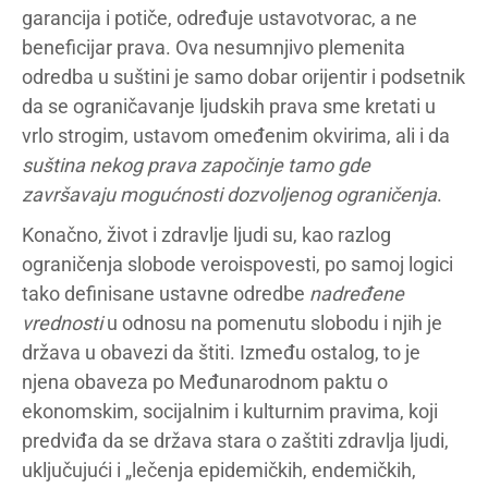
garancija i potiče, određuje ustavotvorac, a ne
beneficijar prava. Ova nesumnjivo plemenita
odredba u suštini je samo dobar orijentir i podsetnik
da se ograničavanje ljudskih prava sme kretati u
vrlo strogim, ustavom omeđenim okvirima, ali i da
suština nekog prava započinje tamo gde
završavaju mogućnosti dozvoljenog ograničenja
.
Konačno, život i zdravlje ljudi su, kao razlog
ograničenja slobode veroispovesti, po samoj logici
tako definisane ustavne odredbe
nadređene
vrednosti
u odnosu na pomenutu slobodu i njih je
država u obavezi da štiti. Između ostalog, to je
njena obaveza po Međunarodnom paktu o
ekonomskim, socijalnim i kulturnim pravima, koji
predviđa da se država stara o zaštiti zdravlja ljudi,
uključujući i „lečenja epidemičkih, endemičkih,