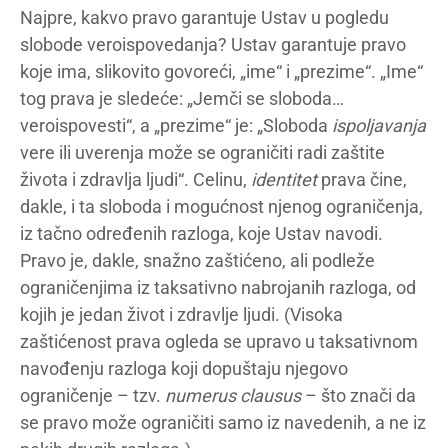
Najpre, kakvo pravo garantuje Ustav u pogledu
slobode veroispovedanja? Ustav garantuje pravo
koje ima, slikovito govoreći, „ime“ i „prezime“. „Ime“
tog prava je sledeće: „Jemči se sloboda…
veroispovesti“, a „prezime“ je: „Sloboda
ispoljavanja
vere ili uverenja može se ograničiti radi zaštite
života i zdravlja ljudi“. Celinu,
identitet
prava čine,
dakle, i ta sloboda i mogućnost njenog ograničenja,
iz tačno određenih razloga, koje Ustav navodi.
Pravo je, dakle, snažno zaštićeno, ali podleže
ograničenjima iz taksativno nabrojanih razloga, od
kojih je jedan život i zdravlje ljudi. (Visoka
zaštićenost prava ogleda se upravo u taksativnom
navođenju razloga koji dopuštaju njegovo
ograničenje – tzv.
numerus clausus
– što znači da
se pravo može ograničiti samo iz navedenih, a ne iz