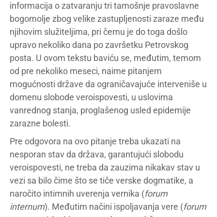
informacija o zatvaranju tri tamošnje pravoslavne
bogomolje zbog velike zastupljenosti zaraze među
njihovim služiteljima, pri čemu je do toga došlo
upravo nekoliko dana po završetku Petrovskog
posta. U ovom tekstu baviću se, međutim, temom
od pre nekoliko meseci, naime pitanjem
mogućnosti države da ograničavajuće interveniše u
domenu slobode veroispovesti, u uslovima
vanrednog stanja, proglašenog usled epidemije
zarazne bolesti.
Pre odgovora na ovo pitanje treba ukazati na
nesporan stav da država, garantujući slobodu
veroispovesti, ne treba da zauzima nikakav stav u
vezi sa bilo čime što se tiče verske dogmatike, a
naročito intimnih uverenja vernika (
forum
internum
). Međutim načini ispoljavanja vere (
forum