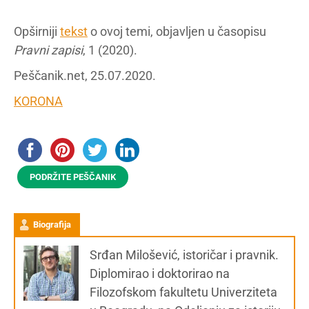
Opširniji
tekst
o ovoj temi, objavljen u časopisu
Pravni zapisi
, 1 (2020).
Peščanik.net, 25.07.2020.
KORONA
PODRŽITE PEŠČANIK
Biografija
Srđan Milošević, istoričar i pravnik.
Diplomirao i doktorirao na
Filozofskom fakultetu Univerziteta