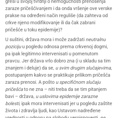
greši u svojoj tvrdnji o nemogućnosti prenošenja
zaraze pričešćivanjem i da onda vršenje ove verske
prakse na određeni način reguliše (da zahteva od
crkve njeno modifikovanje ili da čak zabrani
pričešće u toku epidemije)?
U suštini, država mora i može zadržati
neutralnu
poziciju
u pogledu odnosa prema crkvenoj dogmi,
pa ipak legitimno intervenisati u pomenutom
pravcu. Jer država vrlo dobro zna (i u skladu sa tim
znanjem i deluje) da se,
u svim drugim slučajevima
,
postupanjem kakvo se praktikuje prilikom pričešća
zaraza prenosi. A pošto
u specifičnom slučaju
pričešća
to ne zna – niti treba da se tim pitanjem
bavi – država,
u uslovima epidemije zarazne
bolesti
, ipak mora intervenisati jer u pogledu zaštite
života i zdravlja ljudi, kao Ustavom nadređene
vrednosti u odnosu na slobodu veroispovesti,
ne