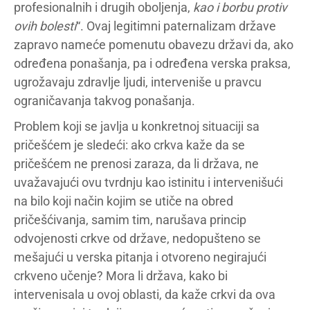
profesionalnih i drugih oboljenja,
kao i borbu protiv
ovih bolesti
“. Ovaj legitimni paternalizam države
zapravo nameće pomenutu obavezu državi da, ako
određena ponašanja, pa i određena verska praksa,
ugrožavaju zdravlje ljudi, interveniše u pravcu
ograničavanja takvog ponašanja.
Problem koji se javlja u konkretnoj situaciji sa
pričešćem je sledeći: ako crkva kaže da se
pričešćem ne prenosi zaraza, da li država, ne
uvažavajući ovu tvrdnju kao istinitu i intervenišući
na bilo koji način kojim se utiče na obred
pričešćivanja, samim tim, narušava princip
odvojenosti crkve od države, nedopušteno se
mešajući u verska pitanja i otvoreno negirajući
crkveno učenje? Mora li država, kako bi
intervenisala u ovoj oblasti, da kaže crkvi da ova