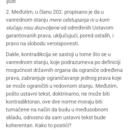
ljudi
.
2. Međutim, u članu 202. propisano je da u
vanrednom stanju
mere odstupanja ni u kom
slučaju nisu dozvoljene
od određenih Ustavom
garantovanih prava, uključujući, pored ostalih, i
pravo na slobodu veroispovesti.
Dakle, kontradikcija se sastoji u tome što se u
vanrednom stanju, koje podrazumeva po definiciji
mogućnost državnih organa da ograniče određena
prava, zabranjuje ograničavanje jednog prava koje
se može ograničiti u redovnom stanju. Međutim,
pošto ustavni tekst, doktrinarno, ne može biti
kontradiktoran, ove dve norme moraju biti
tumačene na način da budu u međusobnom
skladu, odnosno da sam ustavni tekst bude
koherentan. Kako to postići?