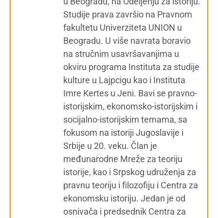
u Beogradu, na Odeljenju za istoriju.
Studije prava završio na Pravnom
fakultetu Univerziteta UNION u
Beogradu. U više navrata boravio
na stručnim usavršavanjima u
okviru programa Instituta za studije
kulture u Lajpcigu kao i Instituta
Imre Kertes u Jeni. Bavi se pravno-
istorijskim, ekonomsko-istorijskim i
socijalno-istorijskim temama, sa
fokusom na istoriji Jugoslavije i
Srbije u 20. veku. Član je
međunarodne Mreže za teoriju
istorije, kao i Srpskog udruženja za
pravnu teoriju i filozofiju i Centra za
ekonomsku istoriju. Jedan je od
osnivača i predsednik Centra za