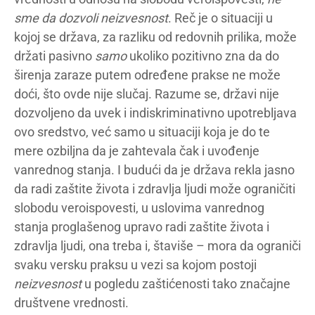
sme da dozvoli neizvesnost
. Reč je o situaciji u
kojoj se država, za razliku od redovnih prilika, može
držati pasivno
samo
ukoliko pozitivno zna da do
širenja zaraze putem određene prakse ne može
doći, što ovde nije slučaj. Razume se, državi nije
dozvoljeno da uvek i indiskriminativno upotrebljava
ovo sredstvo, već samo u situaciji koja je do te
mere ozbiljna da je zahtevala čak i uvođenje
vanrednog stanja. I budući da je država rekla jasno
da radi zaštite života i zdravlja ljudi može ograničiti
slobodu veroispovesti, u uslovima vanrednog
stanja proglašenog upravo radi zaštite života i
zdravlja ljudi, ona treba i, štaviše – mora da ograniči
svaku versku praksu u vezi sa kojom postoji
neizvesnost
u pogledu zaštićenosti tako značajne
društvene vrednosti.