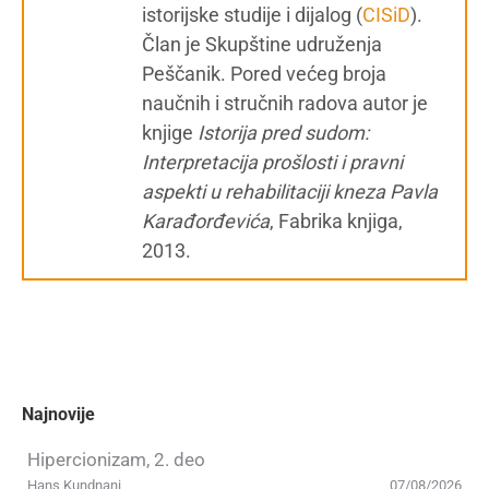
istorijske studije i dijalog (
CISiD
).
Član je Skupštine udruženja
Peščanik. Pored većeg broja
naučnih i stručnih radova autor je
knjige
Istorija pred sudom:
Interpretacija prošlosti i pravni
aspekti u rehabilitaciji kneza Pavla
Karađorđevića
, Fabrika knjiga,
2013.
Najnovije
Hipercionizam, 2. deo
Hans Kundnani
07/08/2026