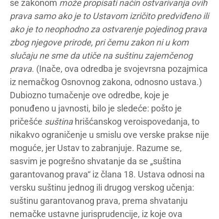
se zakonom
može propisati način ostvarivanja ovih
prava samo ako je to Ustavom izričito predviđeno ili
ako je to neophodno za ostvarenje pojedinog prava
zbog njegove prirode, pri čemu zakon ni u kom
slučaju ne sme da utiče na suštinu zajemčenog
prava
. (Inače, ova odredba je svojevrsna pozajmica
iz nemačkog Osnovnog zakona, odnosno ustava.)
Dubiozno tumačenje ove odredbe, koje je
ponuđeno u javnosti, bilo je sledeće: pošto je
pričešće
suština
hrišćanskog veroispovedanja, to
nikakvo ograničenje u smislu ove verske prakse nije
moguće, jer Ustav to zabranjuje. Razume se,
sasvim je pogrešno shvatanje da se „suština
garantovanog prava“ iz člana 18. Ustava odnosi na
versku suštinu jednog ili drugog verskog učenja:
suštinu garantovanog prava, prema shvatanju
nemačke ustavne jurisprudencije, iz koje ova