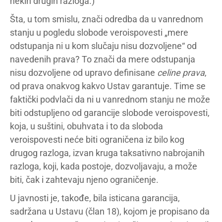
nekih drugih razloga.)
Šta, u tom smislu, znači odredba da u vanrednom
stanju u pogledu slobode veroispovesti „mere
odstupanja ni u kom slučaju nisu dozvoljene“ od
navedenih prava? To znači da mere odstupanja
nisu dozvoljene od upravo definisane
celine prava
,
od prava onakvog kakvo Ustav garantuje. Time se
faktički podvlači da ni u vanrednom stanju ne može
biti odstupljeno od garancije slobode veroispovesti,
koja, u suštini, obuhvata i to da sloboda
veroispovesti neće biti ograničena iz bilo kog
drugog razloga, izvan kruga taksativno nabrojanih
razloga, koji, kada postoje, dozvoljavaju, a može
biti, čak i zahtevaju njeno ograničenje.
U javnosti je, takođe, bila isticana garancija,
sadržana u Ustavu (član 18), kojom je propisano da