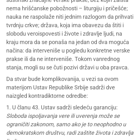
nema hrišćanske pobožnosti – liturgiju i pričešće;
nauka ne raspolaže niti jednim razlogom da prihvati
tvrdnju crkve; država, koja ima obavezu da štiti i
slobodu veroispovesti i živote i zdravlje ljudi, na
kraju mora da se ponaša na jedan od dva moguća
načina: da interveniše u pogledu konkretne verske
prakse ili da ne interveniše. Tokom vanrednog
stanja, mogli su se čuti pozivi državi u oba pravca.
Da stvar bude komplikovanija, u vezi sa ovom
materijom Ustav Republike Srbije sadrži dve
naizgled kontradiktorne odredbe:
1. U članu 43. Ustav sadrži sledeću garanciju:
Sloboda ispoljavanja vere ili uverenja može se
ograničiti zakonom, samo ako je to neophodno u
demokratskom društvu, radi zaštite života i zdravlja