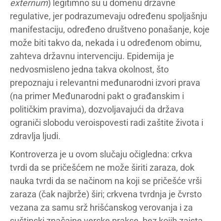
externum
) legitimno su u domenu državne
regulative, jer podrazumevaju određenu spoljašnju
manifestaciju, određeno društveno ponašanje, koje
može biti takvo da, nekada i u određenom obimu,
zahteva državnu intervenciju. Epidemija je
nedvosmisleno jedna takva okolnost, što
prepoznaju i relevantni međunarodni izvori prava
(na primer Međunarodni pakt o građanskim i
političkim pravima), dozvoljavajući da država
ograniči slobodu veroispovesti radi zaštite života i
zdravlja ljudi.
Kontroverza je u ovom slučaju očigledna: crkva
tvrdi da se pričešćem ne može širiti zaraza, dok
nauka tvrdi da se načinom na koji se pričešće vrši
zaraza (čak najbrže) širi; crkvena tvrdnja je čvrsto
vezana za samu srž hrišćanskog verovanja i za
suštinski značajne verske prakse, bez kojih zaista