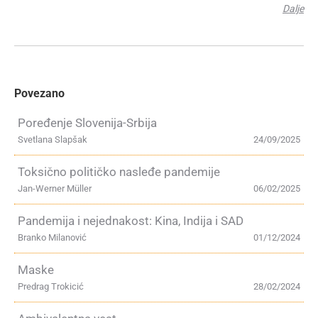
Dalje
Povezano
Poređenje Slovenija-Srbija
Svetlana Slapšak
24/09/2025
Toksično političko nasleđe pandemije
Jan-Werner Müller
06/02/2025
Pandemija i nejednakost: Kina, Indija i SAD
Branko Milanović
01/12/2024
Maske
Predrag Trokicić
28/02/2024