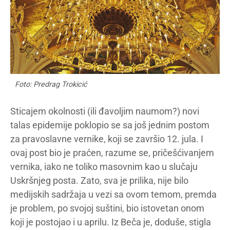
Foto: Predrag Trokicić
Sticajem okolnosti (ili đavoljim naumom?) novi
talas epidemije poklopio se sa još jednim postom
za pravoslavne vernike, koji se završio 12. jula. I
ovaj post bio je praćen, razume se, pričešćivanjem
vernika, iako ne toliko masovnim kao u slučaju
Uskršnjeg posta. Zato, sva je prilika, nije bilo
medijskih sadržaja u vezi sa ovom temom, premda
je problem, po svojoj suštini, bio istovetan onom
koji je postojao i u aprilu. Iz Beča je, doduše, stigla