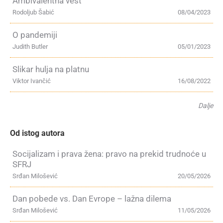
Ambivalentna vest
Rodoljub Šabić
08/04/2023
O pandemiji
Judith Butler
05/01/2023
Slikar hulja na platnu
Viktor Ivančić
16/08/2022
Dalje
Od istog autora
Socijalizam i prava žena: pravo na prekid trudnoće u
SFRJ
Srđan Milošević
20/05/2026
Dan pobede vs. Dan Evrope – lažna dilema
Srđan Milošević
11/05/2026