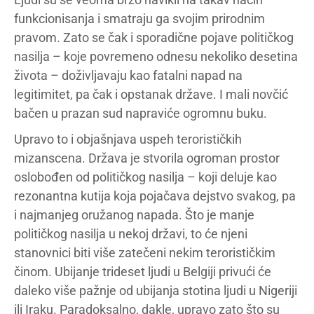
funkcionisanja i smatraju ga svojim prirodnim
pravom. Zato se čak i sporadične pojave političkog
nasilja – koje povremeno odnesu nekoliko desetina
života – doživljavaju kao fatalni napad na
legitimitet, pa čak i opstanak države. I mali novčić
bačen u prazan sud napraviće ogromnu buku.
Upravo to i objašnjava uspeh terorističkih
mizanscena. Država je stvorila ogroman prostor
oslobođen od političkog nasilja – koji deluje kao
rezonantna kutija koja pojačava dejstvo svakog, pa
i najmanjeg oružanog napada. Što je manje
političkog nasilja u nekoj državi, to će njeni
stanovnici biti više zatečeni nekim terorističkim
činom. Ubijanje trideset ljudi u Belgiji privući će
daleko više pažnje od ubijanja stotina ljudi u Nigeriji
ili Iraku. Paradoksalno, dakle, upravo zato što su