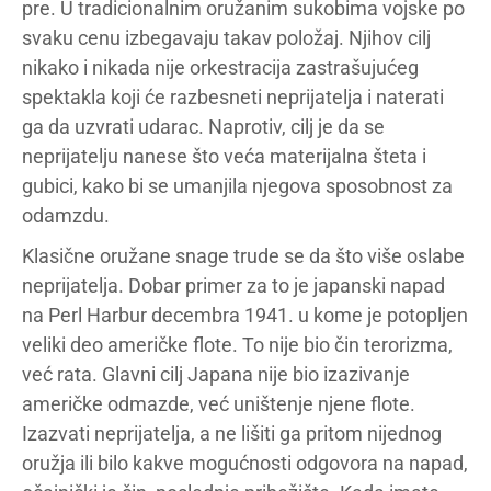
pre. U tradicionalnim oružanim sukobima vojske po
svaku cenu izbegavaju takav položaj. Njihov cilj
nikako i nikada nije orkestracija zastrašujućeg
spektakla koji će razbesneti neprijatelja i naterati
ga da uzvrati udarac. Naprotiv, cilj je da se
neprijatelju nanese što veća materijalna šteta i
gubici, kako bi se umanjila njegova sposobnost za
odamzdu.
Klasične oružane snage trude se da što više oslabe
neprijatelja. Dobar primer za to je japanski napad
na Perl Harbur decembra 1941. u kome je potopljen
veliki deo američke flote. To nije bio čin terorizma,
već rata. Glavni cilj Japana nije bio izazivanje
američke odmazde, već uništenje njene flote.
Izazvati neprijatelja, a ne lišiti ga pritom nijednog
oružja ili bilo kakve mogućnosti odgovora na napad,