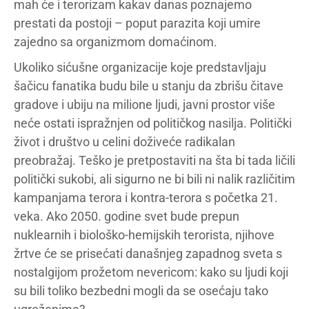
mah će i terorizam kakav danas poznajemo
prestati da postoji – poput parazita koji umire
zajedno sa organizmom domaćinom.
Ukoliko sićušne organizacije koje predstavljaju
šačicu fanatika budu bile u stanju da zbrišu čitave
gradove i ubiju na milione ljudi, javni prostor više
neće ostati ispražnjen od političkog nasilja. Politički
život i društvo u celini doživeće radikalan
preobražaj. Teško je pretpostaviti na šta bi tada ličili
politički sukobi, ali sigurno ne bi bili ni nalik različitim
kampanjama terora i kontra-terora s početka 21.
veka. Ako 2050. godine svet bude prepun
nuklearnih i biološko-hemijskih terorista, njihove
žrtve će se prisećati današnjeg zapadnog sveta s
nostalgijom prožetom nevericom: kako su ljudi koji
su bili toliko bezbedni mogli da se osećaju tako