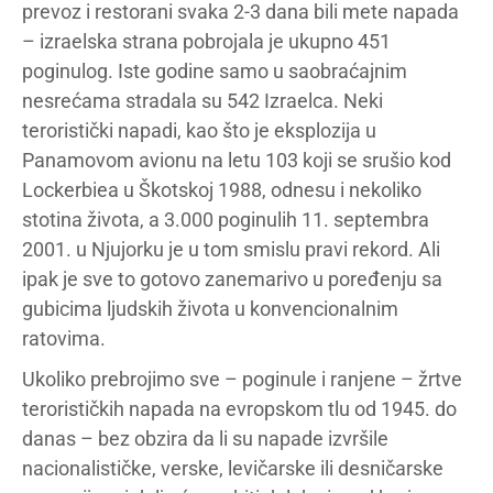
prevoz i restorani svaka 2-3 dana bili mete napada
– izraelska strana pobrojala je ukupno 451
poginulog. Iste godine samo u saobraćajnim
nesrećama stradala su 542 Izraelca. Neki
teroristički napadi, kao što je eksplozija u
Panamovom avionu na letu 103 koji se srušio kod
Lockerbiea u Škotskoj 1988, odnesu i nekoliko
stotina života, a 3.000 poginulih 11. septembra
2001. u Njujorku je u tom smislu pravi rekord. Ali
ipak je sve to gotovo zanemarivo u poređenju sa
gubicima ljudskih života u konvencionalnim
ratovima.
Ukoliko prebrojimo sve – poginule i ranjene – žrtve
terorističkih napada na evropskom tlu od 1945. do
danas – bez obzira da li su napade izvršile
nacionalističke, verske, levičarske ili desničarske