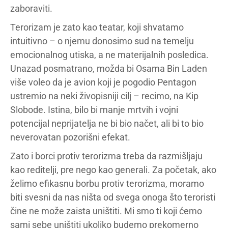
zaboraviti.
Terorizam je zato kao teatar, koji shvatamo
intuitivno – o njemu donosimo sud na temelju
emocionalnog utiska, a ne materijalnih posledica.
Unazad posmatrano, možda bi Osama Bin Laden
više voleo da je avion koji je pogodio Pentagon
ustremio na neki živopisniji cilj – recimo, na Kip
Slobode. Istina, bilo bi manje mrtvih i vojni
potencijal neprijatelja ne bi bio načet, ali bi to bio
neverovatan pozorišni efekat.
Zato i borci protiv terorizma treba da razmišljaju
kao reditelji, pre nego kao generali. Za početak, ako
želimo efikasnu borbu protiv terorizma, moramo
biti svesni da nas ništa od svega onoga što teroristi
čine ne može zaista uništiti. Mi smo ti koji ćemo
sami sebe uništiti ukoliko budemo prekomerno