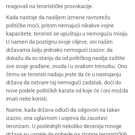
reagovali na terorističke provokacije.
Kada nastoje da nasiljem izmene ravnotežu
političke moći, pritom nemajući nikakve vojne
kapacitete, teroristi se upuštaju u nemoguću misiju.
U nameri da postignu svoje ciljeve, oni našim
državama šalju jednako nemogući izazov: da
dokažu da su stanju da od politčkog nasilja zaštite
sve svoje građane, svuda i u svakom trenutku. Ono
čemu se teroristi nadaju jeste da će u nastojanju
država da ostvare taj nemogući zadatak, doći do
nove podele političkih karata od koje će i oni možda
imati neke koristi.
Naime, kada država odluči da odgovori na takav
izazov, ona uglavnom i uspeva da zaustavi
terorizam. U poslednjih nekoliko decenija mnoge
države su uspele da pobede na stotine terorističkih