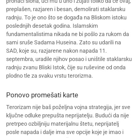
pronaći slona, ući mu u uho i zujati toliko da će ovaj,
preplašen, razjaren i besan, demolirati staklarsku
radnju. To je ono što se događa na Bliskom istoku
poslednjih desetak godina. Islamskim
fundamentalistima nikada ne bi pošlo za rukom da
sami sruše Sadama Huseina. Zato su udarili na
SAD, koje su, razjarene nakon napada 11.
septembra, uradile njihov posao i uništile staklarsku
radnju zvanu Bliski Istok, čije su ruševine od onda
plodno tle za svaku vrstu terorizma.
Ponovo promešati karte
Terorizam nije baš poželjna vojna strategija, jer sve
ključne odluke prepušta neprijatelju. Budući da nije
pretrpeo ozbiljniju materijalnu štetu, neprijatelj
posle napada i dalje ima sve opcije koje je imao i