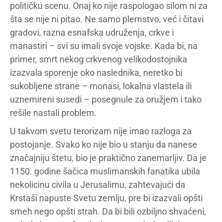
političku scenu. Onaj ko nije raspologao silom ni za
šta se nije ni pitao. Ne samo plemstvo, već i čitavi
gradovi, razna esnafska udruženja, crkve i
manastiri – svi su imali svoje vojske. Kada bi, na
primer, smrt nekog crkvenog velikodostojnika
izazvala sporenje oko naslednika, neretko bi
sukobljene strane – monasi, lokalna vlastela ili
uznemireni susedi – posegnule za oružjem i tako
rešile nastali problem.
U takvom svetu terorizam nije imao razloga za
postojanje. Svako ko nije bio u stanju da nanese
značajniju štetu, bio je praktično zanemarljiv. Da je
1150. godine šačica muslimanskih fanatika ubila
nekolicinu civila u Jerusalimu, zahtevajući da
Krstaši napuste Svetu zemlju, pre bi izazvali opšti
smeh nego opšti strah. Da bi bili ozbiljno shvaćeni,