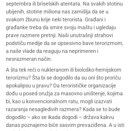
septembra ili briselskih atentata. Na svakih stotinu
ubijenih, stotine miliona nas zamišlja da se u
svakom žbunu krije neki terorista. Građani i
građanke treba da smire svoju maštu i ugledaju
prave razmere pretnji. Naši unutrašnji strahovi
podstiču medije da se opsesivno bave terorizmom,
a naše vlade da reaguju na neprimeren i
nesrazmeran način.
A šta tek reći o nukleranom ili biološko-hemijskom
terorizmu? Šta bi se dogodilo da su oni što proriču
apokalipsu u pravu? Da terorističke organizacije
dođu u posed oružja za masovno uništenje, kojima
bi, kao u konvencionalnom ratu, mogli izazvati
razaranja nesagledivih razmera? Kada se to bude
dogodilo – ako se ikada dogodi – država kakvu
danas poznajemo biće sasvim prevaziđena. A u isti