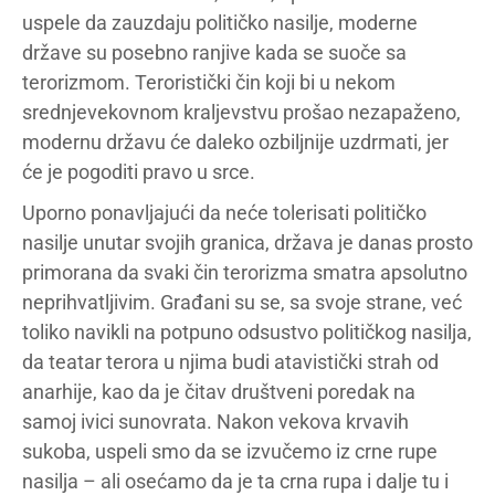
uspele da zauzdaju političko nasilje, moderne
države su posebno ranjive kada se suoče sa
terorizmom. Teroristički čin koji bi u nekom
srednjevekovnom kraljevstvu prošao nezapaženo,
modernu državu će daleko ozbiljnije uzdrmati, jer
će je pogoditi pravo u srce.
Uporno ponavljajući da neće tolerisati političko
nasilje unutar svojih granica, država je danas prosto
primorana da svaki čin terorizma smatra apsolutno
neprihvatljivim. Građani su se, sa svoje strane, već
toliko navikli na potpuno odsustvo političkog nasilja,
da teatar terora u njima budi atavistički strah od
anarhije, kao da je čitav društveni poredak na
samoj ivici sunovrata. Nakon vekova krvavih
sukoba, uspeli smo da se izvučemo iz crne rupe
nasilja – ali osećamo da je ta crna rupa i dalje tu i