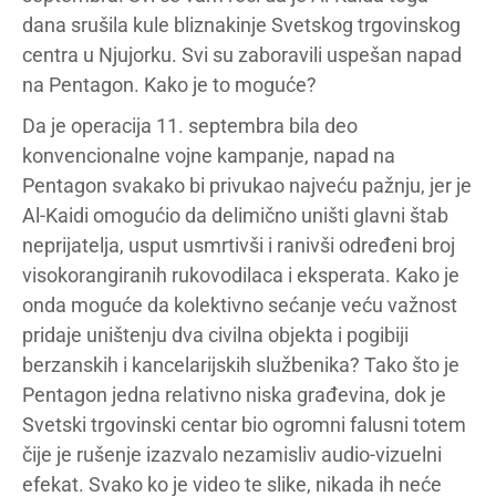
dana srušila kule bliznakinje Svetskog trgovinskog
centra u Njujorku. Svi su zaboravili uspešan napad
na Pentagon. Kako je to moguće?
Da je operacija 11. septembra bila deo
konvencionalne vojne kampanje, napad na
Pentagon svakako bi privukao najveću pažnju, jer je
Al-Kaidi omogućio da delimično uništi glavni štab
neprijatelja, usput usmrtivši i ranivši određeni broj
visokorangiranih rukovodilaca i eksperata. Kako je
onda moguće da kolektivno sećanje veću važnost
pridaje uništenju dva civilna objekta i pogibiji
berzanskih i kancelarijskih službenika? Tako što je
Pentagon jedna relativno niska građevina, dok je
Svetski trgovinski centar bio ogromni falusni totem
čije je rušenje izazvalo nezamisliv audio-vizuelni
efekat. Svako ko je video te slike, nikada ih neće