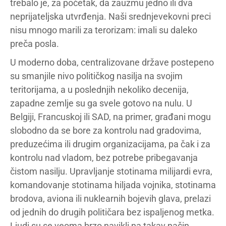
trebalo je, za početak, da zauzmu jedno ili dva
neprijateljska utvrđenja. Naši srednjevekovni preci
nisu mnogo marili za terorizam: imali su daleko
preča posla.
U moderno doba, centralizovane države postepeno
su smanjile nivo političkog nasilja na svojim
teritorijama, a u poslednjih nekoliko decenija,
zapadne zemlje su ga svele gotovo na nulu. U
Belgiji, Francuskoj ili SAD, na primer, građani mogu
slobodno da se bore za kontrolu nad gradovima,
preduzećima ili drugim organizacijama, pa čak i za
kontrolu nad vladom, bez potrebe pribegavanja
čistom nasilju. Upravljanje stotinama milijardi evra,
komandovanje stotinama hiljada vojnika, stotinama
brodova, aviona ili nuklearnih bojevih glava, prelazi
od jednih do drugih političara bez ispaljenog metka.
Ljudi su se veoma brzo navikli na takav način