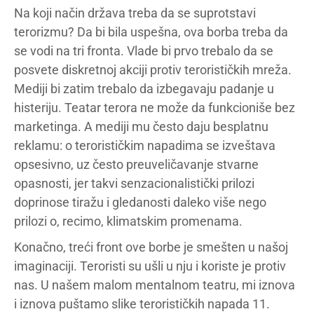
Na koji način država treba da se suprotstavi
terorizmu? Da bi bila uspešna, ova borba treba da
se vodi na tri fronta. Vlade bi prvo trebalo da se
posvete diskretnoj akciji protiv terorističkih mreža.
Mediji bi zatim trebalo da izbegavaju padanje u
histeriju. Teatar terora ne može da funkcioniše bez
marketinga. A mediji mu često daju besplatnu
reklamu: o terorističkim napadima se izveštava
opsesivno, uz često preuveličavanje stvarne
opasnosti, jer takvi senzacionalistički prilozi
doprinose tiražu i gledanosti daleko više nego
prilozi o, recimo, klimatskim promenama.
Konačno, treći front ove borbe je smešten u našoj
imaginaciji. Teroristi su ušli u nju i koriste je protiv
nas. U našem malom mentalnom teatru, mi iznova
i iznova puštamo slike terorističkih napada 11.