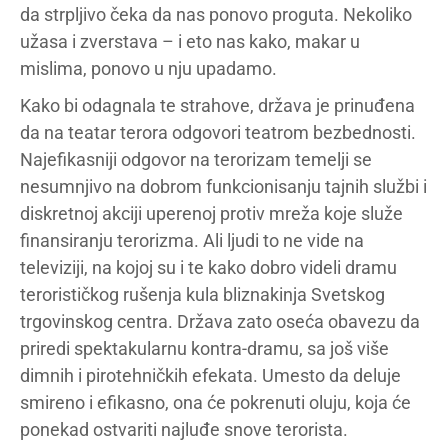
da strpljivo čeka da nas ponovo proguta. Nekoliko
užasa i zverstava – i eto nas kako, makar u
mislima, ponovo u nju upadamo.
Kako bi odagnala te strahove, država je prinuđena
da na teatar terora odgovori teatrom bezbednosti.
Najefikasniji odgovor na terorizam temelji se
nesumnjivo na dobrom funkcionisanju tajnih službi i
diskretnoj akciji uperenoj protiv mreža koje služe
finansiranju terorizma. Ali ljudi to ne vide na
televiziji, na kojoj su i te kako dobro videli dramu
terorističkog rušenja kula bliznakinja Svetskog
trgovinskog centra. Država zato oseća obavezu da
priredi spektakularnu kontra-dramu, sa još više
dimnih i pirotehničkih efekata. Umesto da deluje
smireno i efikasno, ona će pokrenuti oluju, koja će
ponekad ostvariti najluđe snove terorista.