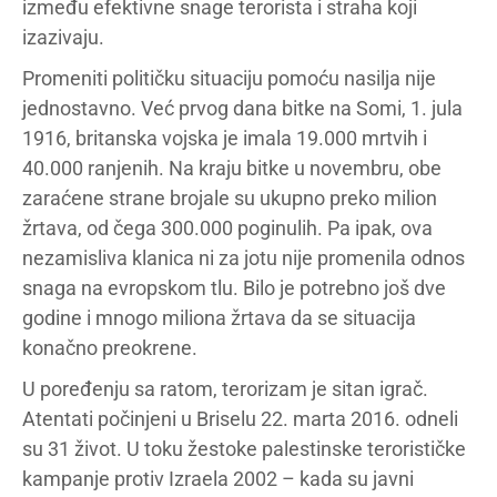
između efektivne snage terorista i straha koji
izazivaju.
Promeniti političku situaciju pomoću nasilja nije
jednostavno. Već prvog dana bitke na Somi, 1. jula
1916, britanska vojska je imala 19.000 mrtvih i
40.000 ranjenih. Na kraju bitke u novembru, obe
zaraćene strane brojale su ukupno preko milion
žrtava, od čega 300.000 poginulih. Pa ipak, ova
nezamisliva klanica ni za jotu nije promenila odnos
snaga na evropskom tlu. Bilo je potrebno još dve
godine i mnogo miliona žrtava da se situacija
konačno preokrene.
U poređenju sa ratom, terorizam je sitan igrač.
Atentati počinjeni u Briselu 22. marta 2016. odneli
su 31 život. U toku žestoke palestinske terorističke
kampanje protiv Izraela 2002 – kada su javni