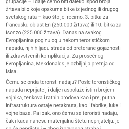
grupacije – i dalje ćemo biti daleko ispod broja
žrtava bilo koje opskurne bitke iz jednog ili drugog
svetskog rata – kao što je, recimo, 3. bitka za
francusku oblast En (250.000 žrtava) ili 10. bitka za
Isonzo (225.000 žrtava). Danas na svakog
Evropljanina poginulog u nekom terorističkom
napadu, njih hiljadu strada od preterane gojaznosti
ili zdravstvenih komplikacija. Za prosečnog
Evropljanina, Mekdonalds je ozbiljnija pretnja od
Isisa.
Čemu se onda teroristi nadaju? Posle terorističkog
napada neprijatelj i dalje raspolaže istim brojem
vojnika, tenkova i ratnih brodova kao i pre, putna
infrastruktura ostaje netaknuta, kao i fabrike, luke i
vojne baze. Pa ipak, ono čemu se teroristi nadaju,
čak i kada nanesu materijalnu štetu neprijatelju, je
da će neprijatelj – zbog izazvanog straha i