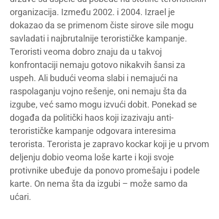
organizacija. Između 2002. i 2004. Izrael je
dokazao da se primenom čiste sirove sile mogu
savladati i najbrutalnije terorističke kampanje.
Teroristi veoma dobro znaju da u takvoj
konfrontaciji nemaju gotovo nikakvih šansi za
uspeh. Ali budući veoma slabi i nemajući na
raspolaganju vojno rešenje, oni nemaju šta da
izgube, već samo mogu izvući dobit. Ponekad se
događa da politički haos koji izazivaju anti-
terorističke kampanje odgovara interesima
terorista. Terorista je zapravo kockar koji je u prvom
deljenju dobio veoma loše karte i koji svoje
protivnike ubeđuje da ponovo promešaju i podele
karte. On nema šta da izgubi – može samo da
ućari.