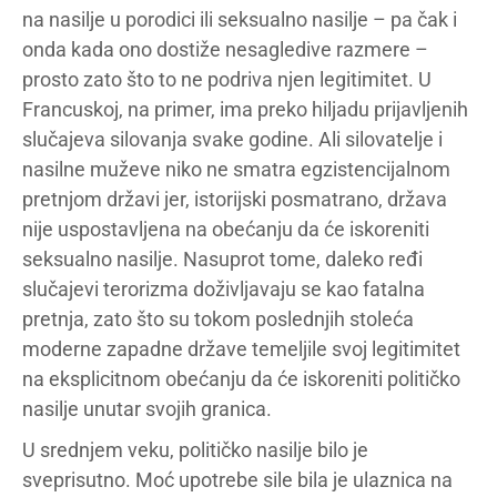
na nasilje u porodici ili seksualno nasilje – pa čak i
onda kada ono dostiže nesagledive razmere –
prosto zato što to ne podriva njen legitimitet. U
Francuskoj, na primer, ima preko hiljadu prijavljenih
slučajeva silovanja svake godine. Ali silovatelje i
nasilne muževe niko ne smatra egzistencijalnom
pretnjom državi jer, istorijski posmatrano, država
nije uspostavljena na obećanju da će iskoreniti
seksualno nasilje. Nasuprot tome, daleko ređi
slučajevi terorizma doživljavaju se kao fatalna
pretnja, zato što su tokom poslednjih stoleća
moderne zapadne države temeljile svoj legitimitet
na eksplicitnom obećanju da će iskoreniti političko
nasilje unutar svojih granica.
U srednjem veku, političko nasilje bilo je
sveprisutno. Moć upotrebe sile bila je ulaznica na