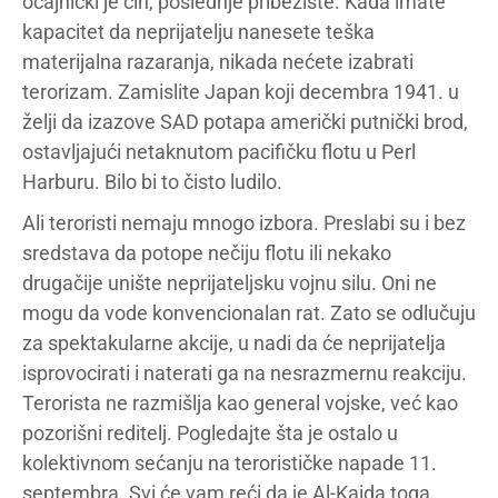
očajnički je čin, poslednje pribežište. Kada imate
kapacitet da neprijatelju nanesete teška
materijalna razaranja, nikada nećete izabrati
terorizam. Zamislite Japan koji decembra 1941. u
želji da izazove SAD potapa američki putnički brod,
ostavljajući netaknutom pacifičku flotu u Perl
Harburu. Bilo bi to čisto ludilo.
Ali teroristi nemaju mnogo izbora. Preslabi su i bez
sredstava da potope nečiju flotu ili nekako
drugačije unište neprijateljsku vojnu silu. Oni ne
mogu da vode konvencionalan rat. Zato se odlučuju
za spektakularne akcije, u nadi da će neprijatelja
isprovocirati i naterati ga na nesrazmernu reakciju.
Terorista ne razmišlja kao general vojske, već kao
pozorišni reditelj. Pogledajte šta je ostalo u
kolektivnom sećanju na terorističke napade 11.
septembra. Svi će vam reći da je Al-Kaida toga