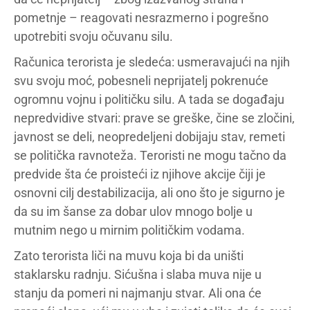
pometnje – reagovati nesrazmerno i pogrešno
upotrebiti svoju očuvanu silu.
Računica terorista je sledeća: usmeravajući na njih
svu svoju moć, pobesneli neprijatelj pokrenuće
ogromnu vojnu i političku silu. A tada se događaju
nepredvidive stvari: prave se greške, čine se zločini,
javnost se deli, neopredeljeni dobijaju stav, remeti
se politička ravnoteža. Teroristi ne mogu tačno da
predvide šta će proisteći iz njihove akcije čiji je
osnovni cilj destabilizacija, ali ono što je sigurno je
da su im šanse za dobar ulov mnogo bolje u
mutnim nego u mirnim političkim vodama.
Zato terorista liči na muvu koja bi da uništi
staklarsku radnju. Sićušna i slaba muva nije u
stanju da pomeri ni najmanju stvar. Ali ona će