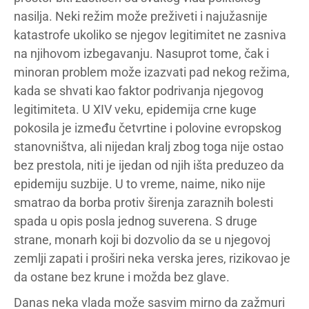
nasilja. Neki režim može preživeti i najužasnije
katastrofe ukoliko se njegov legitimitet ne zasniva
na njihovom izbegavanju. Nasuprot tome, čak i
minoran problem može izazvati pad nekog režima,
kada se shvati kao faktor podrivanja njegovog
legitimiteta. U XIV veku, epidemija crne kuge
pokosila je između četvrtine i polovine evropskog
stanovništva, ali nijedan kralj zbog toga nije ostao
bez prestola, niti je ijedan od njih išta preduzeo da
epidemiju suzbije. U to vreme, naime, niko nije
smatrao da borba protiv širenja zaraznih bolesti
spada u opis posla jednog suverena. S druge
strane, monarh koji bi dozvolio da se u njegovoj
zemlji zapati i proširi neka verska jeres, rizikovao je
da ostane bez krune i možda bez glave.
Danas neka vlada može sasvim mirno da zažmuri