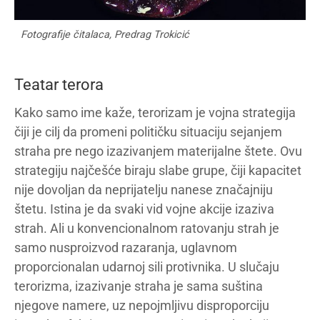
Fotografije čitalaca, Predrag Trokicić
Teatar terora
Kako samo ime kaže, terorizam je vojna strategija
čiji je cilj da promeni političku situaciju sejanjem
straha pre nego izazivanjem materijalne štete. Ovu
strategiju najčešće biraju slabe grupe, čiji kapacitet
nije dovoljan da neprijatelju nanese značajniju
štetu. Istina je da svaki vid vojne akcije izaziva
strah. Ali u konvencionalnom ratovanju strah je
samo nusproizvod razaranja, uglavnom
proporcionalan udarnoj sili protivnika. U slučaju
terorizma, izazivanje straha je sama suština
njegove namere, uz nepojmljivu disproporciju