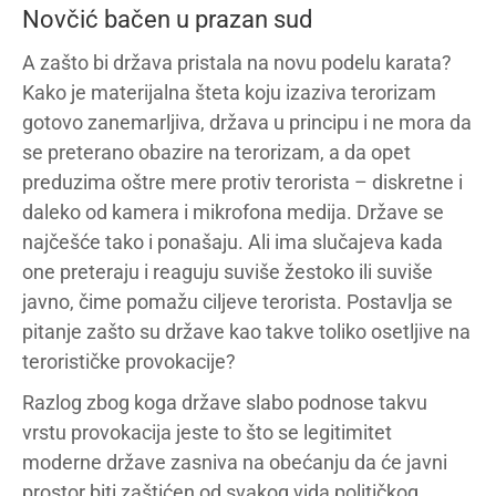
Novčić bačen u prazan sud
A zašto bi država pristala na novu podelu karata?
Kako je materijalna šteta koju izaziva terorizam
gotovo zanemarljiva, država u principu i ne mora da
se preterano obazire na terorizam, a da opet
preduzima oštre mere protiv terorista – diskretne i
daleko od kamera i mikrofona medija. Države se
najčešće tako i ponašaju. Ali ima slučajeva kada
one preteraju i reaguju suviše žestoko ili suviše
javno, čime pomažu ciljeve terorista. Postavlja se
pitanje zašto su države kao takve toliko osetljive na
terorističke provokacije?
Razlog zbog koga države slabo podnose takvu
vrstu provokacija jeste to što se legitimitet
moderne države zasniva na obećanju da će javni
prostor biti zaštićen od svakog vida političkog