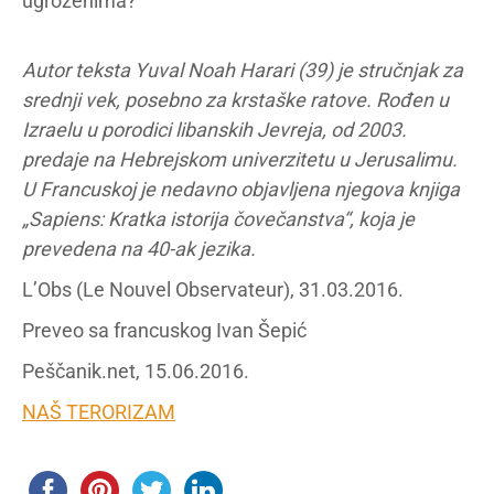
ugroženima?
Autor teksta
Yuval Noah Harari
(39) je stručnjak za
srednji vek, posebno za krstaške ratove. Rođen u
Izraelu u porodici libanskih Jevreja, od 2003.
predaje na Hebrejskom univerzitetu u Jerusalimu.
U Francuskoj je nedavno objavljena njegova knjiga
„Sapiens: Kratka istorija čovečanstva“, koja je
prevedena na 40-ak jezika.
L’Obs (Le Nouvel Observateur), 31.03.2016.
Preveo sa francuskog Ivan Šepić
Peščanik.net, 15.06.2016.
NAŠ TERORIZAM