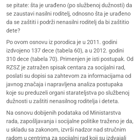
se pitate: šta je urađeno (po službenoj dužnosti) da
se zaustavi nasilni roditelj, odnosno šta je urađeno
da se zaštiti i podrži nenasilni roditelj da bi zaštitio
dete?
Po ovom osnovu iz porodica je u 2011. godini
izdvojeno 137 dece (tabela 60), a u 2012. godini
310 dece (tabela 70). Primenjen je isti postupak. Od
RZSZ je zatražen spisak centara za socijalni rad,
poslati su dopisi sa zahtevom za informacijama od
javnog značaja i napravljena analiza postupaka
koje su preduzeli organi starateljstva po službenoj
dužnosti u zaštiti nenasilnog roditelja i deteta.
Na osnovu dobijenih podataka od Ministarstva
rada, zapošljavanja i socijalne politike traženo je da,
u skladu sa zakonom, izvrši nadzor nad stručnim
radom u centrima za socijalni rad koji su izdvajali