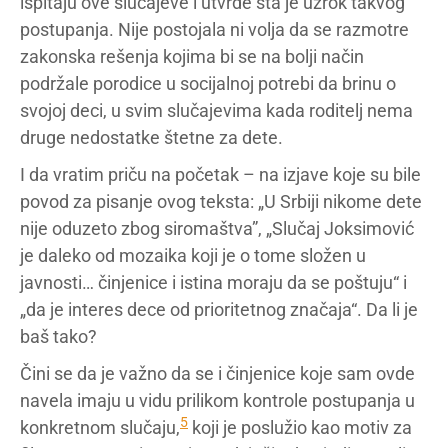
ispitaju ove slučajeve i utvrde šta je uzrok takvog
postupanja. Nije postojala ni volja da se razmotre
zakonska rešenja kojima bi se na bolji način
podržale porodice u socijalnoj potrebi da brinu o
svojoj deci, u svim slučajevima kada roditelj nema
druge nedostatke štetne za dete.
I da vratim priču na početak – na izjave koje su bile
povod za pisanje ovog teksta: „U Srbiji nikome dete
nije oduzeto zbog siromaštva”, „Slučaj Joksimović
je daleko od mozaika koji je o tome složen u
javnosti… činjenice i istina moraju da se poštuju“ i
„da je interes dece od prioritetnog značaja“. Da li je
baš tako?
Čini se da je važno da se i činjenice koje sam ovde
navela imaju u vidu prilikom kontrole postupanja u
5
konkretnom slučaju,
koji je poslužio kao motiv za