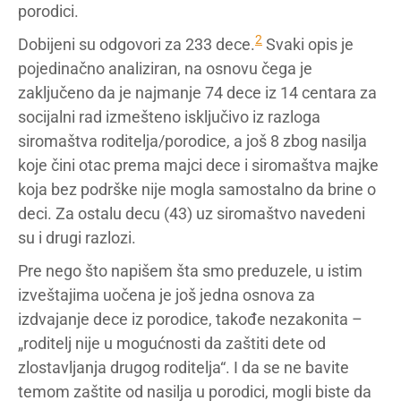
porodici.
2
Dobijeni su odgovori za 233 dece.
Svaki opis je
pojedinačno analiziran, na osnovu čega je
zaključeno da je najmanje 74 dece iz 14 centara za
socijalni rad izmešteno isključivo iz razloga
siromaštva roditelja/porodice, a još 8 zbog nasilja
koje čini otac prema majci dece i siromaštva majke
koja bez podrške nije mogla samostalno da brine o
deci. Za ostalu decu (43) uz siromaštvo navedeni
su i drugi razlozi.
Pre nego što napišem šta smo preduzele, u istim
izveštajima uočena je još jedna osnova za
izdvajanje dece iz porodice, takođe nezakonita –
„roditelj nije u mogućnosti da zaštiti dete od
zlostavljanja drugog roditelja“. I da se ne bavite
temom zaštite od nasilja u porodici, mogli biste da