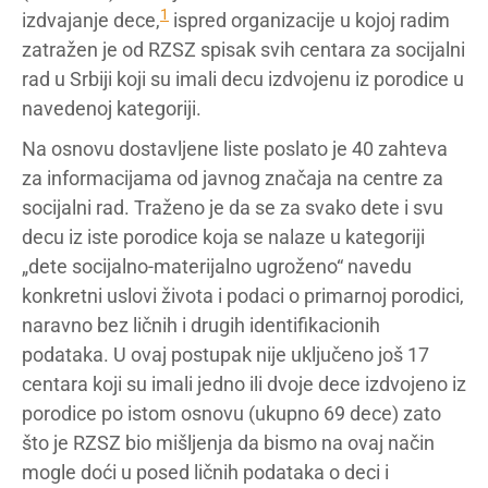
1
izdvajanje dece,
ispred organizacije u kojoj radim
zatražen je od RZSZ spisak svih centara za socijalni
rad u Srbiji koji su imali decu izdvojenu iz porodice u
navedenoj kategoriji.
Na osnovu dostavljene liste poslato je 40 zahteva
za informacijama od javnog značaja na centre za
socijalni rad. Traženo je da se za svako dete i svu
decu iz iste porodice koja se nalaze u kategoriji
„dete socijalno-materijalno ugroženo“ navedu
konkretni uslovi života i podaci o primarnoj porodici,
naravno bez ličnih i drugih identifikacionih
podataka. U ovaj postupak nije uključeno još 17
centara koji su imali jedno ili dvoje dece izdvojeno iz
porodice po istom osnovu (ukupno 69 dece) zato
što je RZSZ bio mišljenja da bismo na ovaj način
mogle doći u posed ličnih podataka o deci i