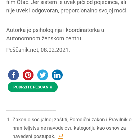
film Otac. Jer sistem je uvek jači od pojedinca, ali
nije uvek i odgovoran, proporcionalno svojoj moći.
Autorka je psihologinja i koordinatorka u
Autonomnom ženskom centru.
Peščanik.net, 08.02.2021.
PODRŽITE PEŠČANIK
________________
Zakon o socijalnoj zaštiti, Porodični zakon i Pravilnik o
hraniteljstvu ne navode ovu kategoriju kao osnov za
navedeni postupak.