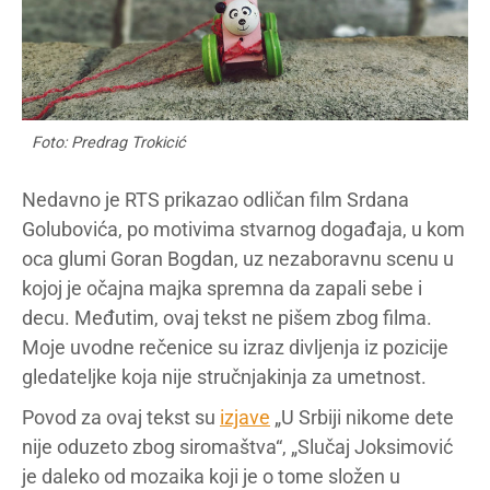
Foto: Predrag Trokicić
Nedavno je RTS prikazao odličan film Srdana
Golubovića, po motivima stvarnog događaja, u kom
oca glumi Goran Bogdan, uz nezaboravnu scenu u
kojoj je očajna majka spremna da zapali sebe i
decu. Međutim, ovaj tekst ne pišem zbog filma.
Moje uvodne rečenice su izraz divljenja iz pozicije
gledateljke koja nije stručnjakinja za umetnost.
Povod za ovaj tekst su
izjave
„U Srbiji nikome dete
nije oduzeto zbog siromaštva“, „Slučaj Joksimović
je daleko od mozaika koji je o tome složen u