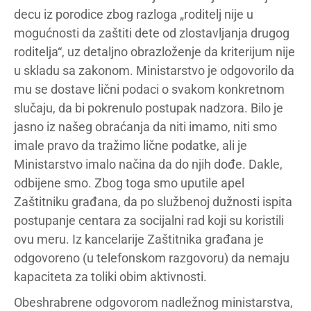
decu iz porodice zbog razloga „roditelj nije u
mogućnosti da zaštiti dete od zlostavljanja drugog
roditelja“, uz detaljno obrazloženje da kriterijum nije
u skladu sa zakonom. Ministarstvo je odgovorilo da
mu se dostave lični podaci o svakom konkretnom
slučaju, da bi pokrenulo postupak nadzora. Bilo je
jasno iz našeg obraćanja da niti imamo, niti smo
imale pravo da tražimo lične podatke, ali je
Ministarstvo imalo načina da do njih dođe. Dakle,
odbijene smo. Zbog toga smo uputile apel
Zaštitniku građana, da po službenoj dužnosti ispita
postupanje centara za socijalni rad koji su koristili
ovu meru. Iz kancelarije Zaštitnika građana je
odgovoreno (u telefonskom razgovoru) da nemaju
kapaciteta za toliki obim aktivnosti.
Obeshrabrene odgovorom nadležnog ministarstva,