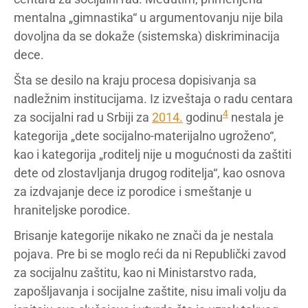
mentalna „gimnastika“ u argumentovanju nije bila
dovoljna da se dokaže (sistemska) diskriminacija
dece.
Šta se desilo na kraju procesa dopisivanja sa
nadležnim institucijama. Iz izveštaja o radu centara
4
za socijalni rad u Srbiji za
2014.
godinu
nestala je
kategorija „dete socijalno-materijalno ugroženo“,
kao i kategorija „roditelj nije u mogućnosti da zaštiti
dete od zlostavljanja drugog roditelja“, kao osnova
za izdvajanje dece iz porodice i smeštanje u
hraniteljske porodice.
Brisanje kategorije nikako ne znači da je nestala
pojava. Pre bi se moglo reći da ni Republički zavod
za socijalnu zaštitu, kao ni Ministarstvo rada,
zapošljavanja i socijalne zaštite, nisu imali volju da