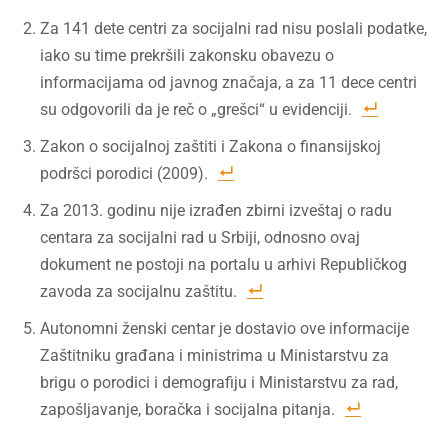
Za 141 dete centri za socijalni rad nisu poslali podatke,
iako su time prekršili zakonsku obavezu o
informacijama od javnog značaja, a za 11 dece centri
su odgovorili da je reč o „grešci“ u evidenciji.
Zakon o socijalnoj zaštiti i Zakona o finansijskoj
podršci porodici (2009).
Za 2013. godinu nije izrađen zbirni izveštaj o radu
centara za socijalni rad u Srbiji, odnosno ovaj
dokument ne postoji na portalu u arhivi Republičkog
zavoda za socijalnu zaštitu.
Autonomni ženski centar je dostavio ove informacije
Zaštitniku građana i ministrima u Ministarstvu za
brigu o porodici i demografiju i Ministarstvu za rad,
zapošljavanje, boračka i socijalna pitanja.