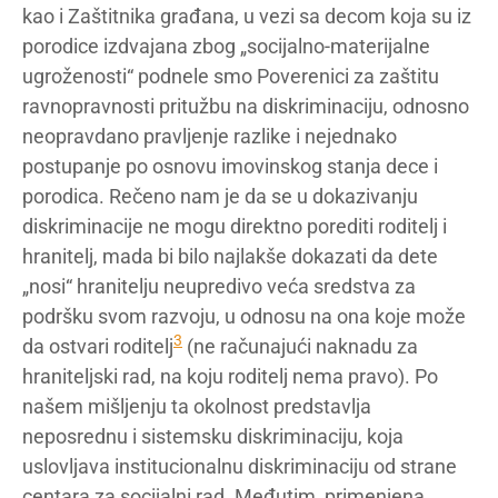
kao i Zaštitnika građana, u vezi sa decom koja su iz
porodice izdvajana zbog „socijalno-materijalne
ugroženosti“ podnele smo Poverenici za zaštitu
ravnopravnosti pritužbu na diskriminaciju, odnosno
neopravdano pravljenje razlike i nejednako
postupanje po osnovu imovinskog stanja dece i
porodica. Rečeno nam je da se u dokazivanju
diskriminacije ne mogu direktno porediti roditelj i
hranitelj, mada bi bilo najlakše dokazati da dete
„nosi“ hranitelju neupredivo veća sredstva za
podršku svom razvoju, u odnosu na ona koje može
3
da ostvari roditelj
(ne računajući naknadu za
hraniteljski rad, na koju roditelj nema pravo). Po
našem mišljenju ta okolnost predstavlja
neposrednu i sistemsku diskriminaciju, koja
uslovljava institucionalnu diskriminaciju od strane
centara za socijalni rad. Međutim, primenjena