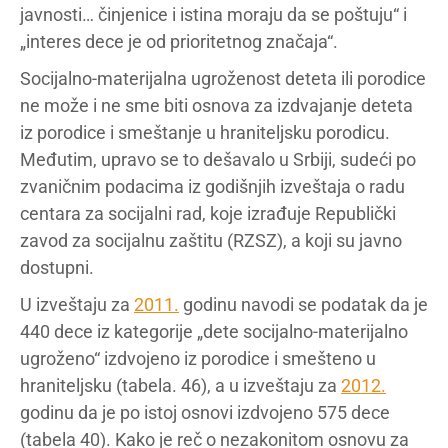
javnosti… činjenice i istina moraju da se poštuju“ i
„interes dece je od prioritetnog značaja“.
Socijalno-materijalna ugroženost deteta ili porodice
ne može i ne sme biti osnova za izdvajanje deteta
iz porodice i smeštanje u hraniteljsku porodicu.
Međutim, upravo se to dešavalo u Srbiji, sudeći po
zvaničnim podacima iz godišnjih izveštaja o radu
centara za socijalni rad, koje izrađuje Republički
zavod za socijalnu zaštitu (RZSZ), a koji su javno
dostupni.
U izveštaju za
2011.
godinu navodi se podatak da je
440 dece iz kategorije „dete socijalno-materijalno
ugroženo“ izdvojeno iz porodice i smešteno u
hraniteljsku (tabela. 46), a u izveštaju za
2012.
godinu da je po istoj osnovi izdvojeno 575 dece
(tabela 40). Kako je reč o nezakonitom osnovu za