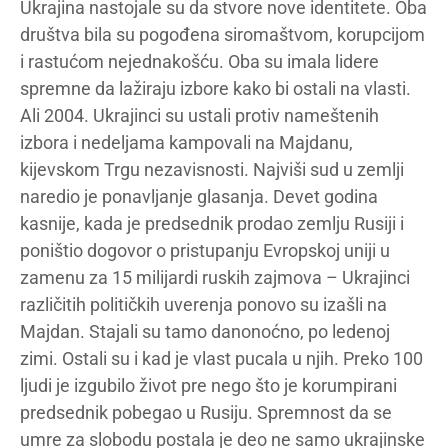
Ukrajina nastojale su da stvore nove identitete. Oba
društva bila su pogođena siromaštvom, korupcijom
i rastućom nejednakošću. Oba su imala lidere
spremne da lažiraju izbore kako bi ostali na vlasti.
Ali 2004. Ukrajinci su ustali protiv nameštenih
izbora i nedeljama kampovali na Majdanu,
kijevskom Trgu nezavisnosti. Najviši sud u zemlji
naredio je ponavljanje glasanja. Devet godina
kasnije, kada je predsednik prodao zemlju Rusiji i
poništio dogovor o pristupanju Evropskoj uniji u
zamenu za 15 milijardi ruskih zajmova – Ukrajinci
različitih političkih uverenja ponovo su izašli na
Majdan. Stajali su tamo danonoćno, po ledenoj
zimi. Ostali su i kad je vlast pucala u njih. Preko 100
ljudi je izgubilo život pre nego što je korumpirani
predsednik pobegao u Rusiju. Spremnost da se
umre za slobodu postala je deo ne samo ukrajinske