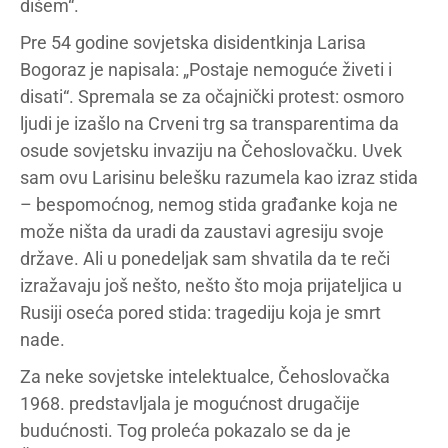
dišem“.
Pre 54 godine sovjetska disidentkinja Larisa
Bogoraz je napisala: „Postaje nemoguće živeti i
disati“. Spremala se za očajnički protest: osmoro
ljudi je izašlo na Crveni trg sa transparentima da
osude sovjetsku invaziju na Čehoslovačku. Uvek
sam ovu Larisinu belešku razumela kao izraz stida
– bespomoćnog, nemog stida građanke koja ne
može ništa da uradi da zaustavi agresiju svoje
države. Ali u ponedeljak sam shvatila da te reči
izražavaju još nešto, nešto što moja prijateljica u
Rusiji oseća pored stida: tragediju koja je smrt
nade.
Za neke sovjetske intelektualce, Čehoslovačka
1968. predstavljala je mogućnost drugačije
budućnosti. Tog proleća pokazalo se da je