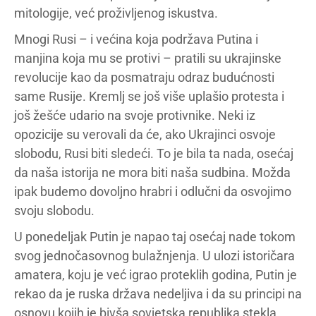
mitologije, već proživljenog iskustva.
Mnogi Rusi – i većina koja podržava Putina i
manjina koja mu se protivi – pratili su ukrajinske
revolucije kao da posmatraju odraz budućnosti
same Rusije. Kremlj se još više uplašio protesta i
još žešće udario na svoje protivnike. Neki iz
opozicije su verovali da će, ako Ukrajinci osvoje
slobodu, Rusi biti sledeći. To je bila ta nada, osećaj
da naša istorija ne mora biti naša sudbina. Možda
ipak budemo dovoljno hrabri i odlučni da osvojimo
svoju slobodu.
U ponedeljak Putin je napao taj osećaj nade tokom
svog jednočasovnog bulažnjenja. U ulozi istoričara
amatera, koju je već igrao proteklih godina, Putin je
rekao da je ruska država nedeljiva i da su principi na
osnovu kojih je bivša sovjetska republika stekla