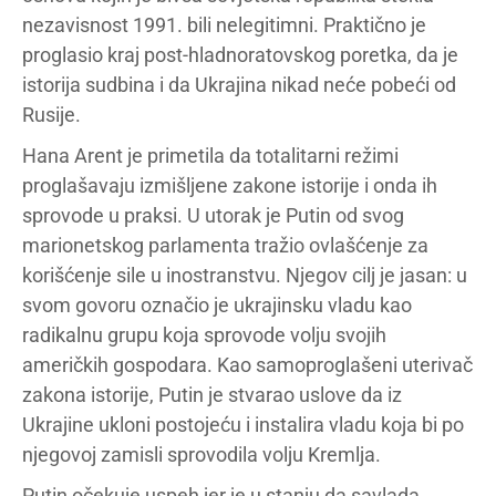
nezavisnost 1991. bili nelegitimni. Praktično je
proglasio kraj post-hladnoratovskog poretka, da je
istorija sudbina i da Ukrajina nikad neće pobeći od
Rusije.
Hana Arent je primetila da totalitarni režimi
proglašavaju izmišljene zakone istorije i onda ih
sprovode u praksi. U utorak je Putin od svog
marionetskog parlamenta tražio ovlašćenje za
korišćenje sile u inostranstvu. Njegov cilj je jasan: u
svom govoru označio je ukrajinsku vladu kao
radikalnu grupu koja sprovode volju svojih
američkih gospodara. Kao samoproglašeni uterivač
zakona istorije, Putin je stvarao uslove da iz
Ukrajine ukloni postojeću i instalira vladu koja bi po
njegovoj zamisli sprovodila volju Kremlja.
Putin očekuje uspeh jer je u stanju da savlada