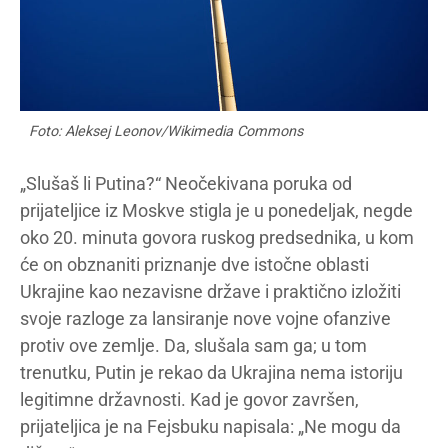
Foto: Aleksej Leonov/Wikimedia Commons
„Slušaš li Putina?“ Neočekivana poruka od
prijateljice iz Moskve stigla je u ponedeljak, negde
oko 20. minuta govora ruskog predsednika, u kom
će on obznaniti priznanje dve istočne oblasti
Ukrajine kao nezavisne države i praktično izložiti
svoje razloge za lansiranje nove vojne ofanzive
protiv ove zemlje. Da, slušala sam ga; u tom
trenutku, Putin je rekao da Ukrajina nema istoriju
legitimne državnosti. Kad je govor završen,
prijateljica je na Fejsbuku napisala: „Ne mogu da