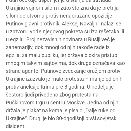
Ukrajinu vojnom silom i zato što zna da je pretnja
silom delotvorna protiv nenaoružane opozicije.
Putinov glavni protivnik, Aleksej Navaljni, nalazi se
u zatvoru; vođe njegovog pokreta su iza rešetaka ili
u egzilu. Broj nezavisnih novinara u Rusiji već je
zanemarljiv, dok mnogi od njih takođe rade iz
egzila, za malu publiku, jer država blokira pristup
mnogim takvim sajtovima, dok druge označava kao
strane agente. Putinovo zveckanje oružjem protiv
Ukrajine izazvalo je malo protesta – manje od onih
protiv aneksije Krima pre 8 godina. U nedelju je
šestoro ljudi privedeno zbog protesta na
Puškinovom trgu u centru Moskve. Jedna od njih
držala je plakat na koma je pisalo „Dalje ruke od
Ukrajine“. Drugi je bio 80-ogodišnji bivši sovjetski
disident.