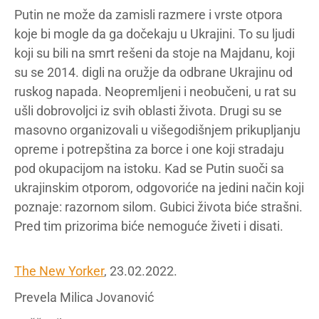
Putin ne može da zamisli razmere i vrste otpora
koje bi mogle da ga dočekaju u Ukrajini. To su ljudi
koji su bili na smrt rešeni da stoje na Majdanu, koji
su se 2014. digli na oružje da odbrane Ukrajinu od
ruskog napada. Neopremljeni i neobučeni, u rat su
ušli dobrovoljci iz svih oblasti života. Drugi su se
masovno organizovali u višegodišnjem prikupljanju
opreme i potrepština za borce i one koji stradaju
pod okupacijom na istoku. Kad se Putin suoči sa
ukrajinskim otporom, odgovoriće na jedini način koji
poznaje: razornom silom. Gubici života biće strašni.
Pred tim prizorima biće nemoguće živeti i disati.
The New Yorker
, 23.02.2022.
Prevela Milica Jovanović