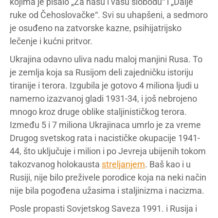
kojima je pisalo „Za našu i vašu slobodu“ i „Dalje
ruke od Čehoslovačke“. Svi su uhapšeni, a sedmoro
je osuđeno na zatvorske kazne, psihijatrijsko
lečenje i kućni pritvor.
Ukrajina odavno uliva nadu maloj manjini Rusa. To
je zemlja koja sa Rusijom deli zajedničku istoriju
tiranije i terora. Izgubila je gotovo 4 miliona ljudi u
namerno izazvanoj gladi 1931-34, i još nebrojeno
mnogo kroz druge oblike staljinističkog terora.
Između 5 i 7 miliona Ukrajinaca umrlo je za vreme
Drugog svetskog rata i nacističke okupacije 1941-
44, što uključuje i milion i po Jevreja ubijenih tokom
takozvanog holokausta
streljanjem
. Baš kao i u
Rusiji, nije bilo preživele porodice koja na neki način
nije bila pogođena užasima i staljinizma i nacizma.
Posle propasti Sovjetskog Saveza 1991. i Rusija i