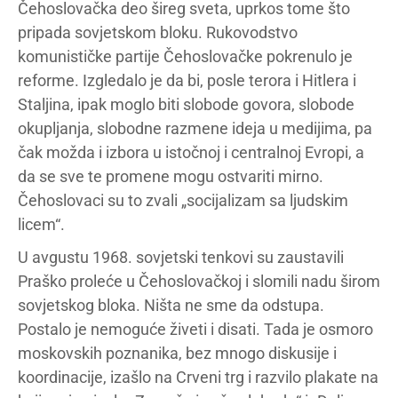
Čehoslovačka deo šireg sveta, uprkos tome što
pripada sovjetskom bloku. Rukovodstvo
komunističke partije Čehoslovačke pokrenulo je
reforme. Izgledalo je da bi, posle terora i Hitlera i
Staljina, ipak moglo biti slobode govora, slobode
okupljanja, slobodne razmene ideja u medijima, pa
čak možda i izbora u istočnoj i centralnoj Evropi, a
da se sve te promene mogu ostvariti mirno.
Čehoslovaci su to zvali „socijalizam sa ljudskim
licem“.
U avgustu 1968. sovjetski tenkovi su zaustavili
Praško proleće u Čehoslovačkoj i slomili nadu širom
sovjetskog bloka. Ništa ne sme da odstupa.
Postalo je nemoguće živeti i disati. Tada je osmoro
moskovskih poznanika, bez mnogo diskusije i
koordinacije, izašlo na Crveni trg i razvilo plakate na