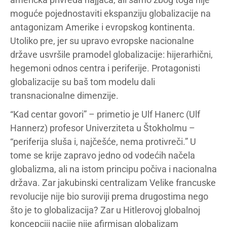
moguće pojednostaviti ekspanziju globalizacije na
antagonizam Amerike i evropskog kontinenta.
Utoliko pre, jer su upravo evropske nacionalne
države usvršile pramodel globalizacije: hijerarhični,
hegemoni odnos centra i periferije. Protagonisti
globalizacije su baš tom modelu dali
transnacionalne dimenzije.
“Kad centar govori” – primetio je Ulf Hanerc (Ulf
Hannerz) profesor Univerziteta u Štokholmu –
“periferija sluša i, najčešće, nema protivreči.” U
tome se krije zapravo jedno od vodećih načela
globalizma, ali na istom principu počiva i nacionalna
država. Zar jakubinski centralizam Velike francuske
revolucije nije bio suroviji prema drugostima nego
što je to globalizacija? Zar u Hitlerovoj globalnoj
koncepciji nacije nije afirmisan globalizam