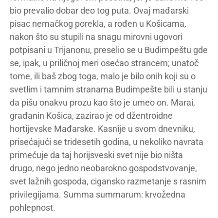
bio prevalio dobar deo tog puta. Ovaj mađarski
pisac nemačkog porekla, a rođen u Košicama,
nakon što su stupili na snagu mirovni ugovori
potpisani u Trijanonu, preselio se u Budimpeštu gde
se, ipak, u priličnoj meri osećao strancem; unatoč
tome, ili baš zbog toga, malo je bilo onih koji su o
svetlim i tamnim stranama Budimpešte bili u stanju
da pišu onakvu prozu kao što je umeo on. Marai,
građanin Košica, zazirao je od džentroidne
hortijevske Mađarske. Kasnije u svom dnevniku,
prisećajući se tridesetih godina, u nekoliko navrata
primećuje da taj horijsveski svet nije bio ništa
drugo, nego jedno neobarokno gospodstvovanje,
svet lažnih gospoda, cigansko razmetanje s rasnim
privilegijama. Summa summarum: krvožedna
pohlepnost.