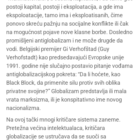
postoji kapital, postoji i eksploatacija, a gde ima
ekspoloatacije, tamo ima i eksploatisanih, čime
ponovo skreću pažnju na socijalne konflikte ili čak
na mogućnost pojave nove klasne borbe. Dosledno
promišljeni antiglobalizam i ne može drugde da
vodi. Belgijski premijer Gi Verhofštad (Guy
Verhofstadt) kao predsedavajući Evropske unije
1991. godine nije slučajno postavio pitanje vođama
antiglobalizacijskog pokreta: “Da li hoćete, kao
Black Block, da primenite silu protiv svih oblika
privatne svojine?” Globalizam predstavlja ili mala
vrata marksizma, ili je konspitativno ime novog
nacionalizma.
Na ovoj tački mnogi kritičare sistema zaneme.
Pretežna većina intelektualaca, kritičara
globalizacije se ustručava da se suoči sa