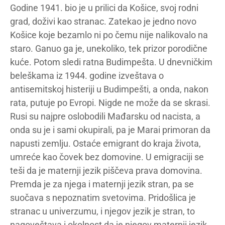
Godine 1941. bio je u prilici da Košice, svoj rodni
grad, doživi kao stranac. Zatekao je jedno novo
Košice koje bezamlo ni po čemu nije nalikovalo na
staro. Ganuo ga je, unekoliko, tek prizor porodične
kuće. Potom sledi ratna Budimpešta. U dnevničkim
beleškama iz 1944. godine izveštava o
antisemitskoj histeriji u Budimpešti, a onda, nakon
rata, putuje po Evropi. Nigde ne može da se skrasi.
Rusi su najpre oslobodili Mađarsku od nacista, a
onda su je i sami okupirali, pa je Marai primoran da
napusti zemlju. Ostaće emigrant do kraja života,
umreće kao čovek bez domovine. U emigraciji se
teši da je maternji jezik piščeva prava domovina.
Premda je za njega i maternji jezik stran, pa se
suočava s nepoznatim svetovima. Pridošlica je
stranac u univerzumu, i njegov jezik je stran, to
nagoveštava i okolnost da je njegov maternji jezik