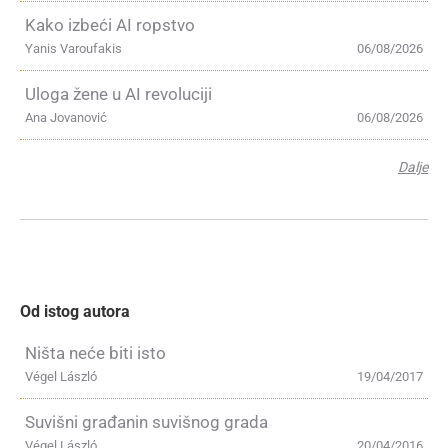
Kako izbeći AI ropstvo
Yanis Varoufakis
06/08/2026
Uloga žene u AI revoluciji
Ana Jovanović
06/08/2026
Dalje
Od istog autora
Ništa neće biti isto
Végel László
19/04/2017
Suvišni građanin suvišnog grada
Végel László
20/04/2016