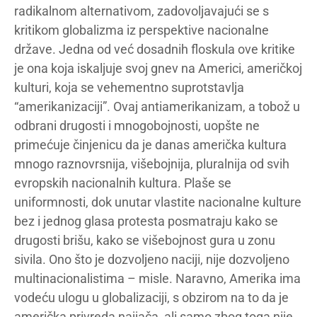
radikalnom alternativom, zadovoljavajući se s
kritikom globalizma iz perspektive nacionalne
države. Jedna od već dosadnih floskula ove kritike
je ona koja iskaljuje svoj gnev na Americi, američkoj
kulturi, koja se vehementno suprotstavlja
“amerikanizaciji”. Ovaj antiamerikanizam, a tobož u
odbrani drugosti i mnogobojnosti, uopšte ne
primećuje činjenicu da je danas američka kultura
mnogo raznovrsnija, višebojnija, pluralnija od svih
evropskih nacionalnih kultura. Plaše se
uniformnosti, dok unutar vlastite nacionalne kulture
bez i jednog glasa protesta posmatraju kako se
drugosti brišu, kako se višebojnost gura u zonu
sivila. Ono što je dozvoljeno naciji, nije dozvoljeno
multinacionalistima – misle. Naravno, Amerika ima
vodeću ulogu u globalizaciji, s obzirom na to da je
američka privreda najjača, ali samo zbog toga nije