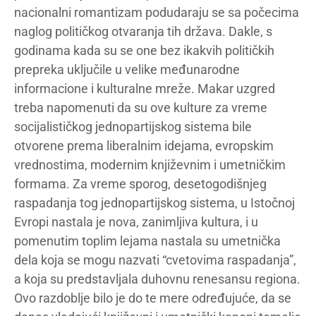
nacionalni romantizam podudaraju se sa počecima
naglog političkog otvaranja tih država. Dakle, s
godinama kada su se one bez ikakvih političkih
prepreka uključile u velike međunarodne
informacione i kulturalne mreže. Makar uzgred
treba napomenuti da su ove kulture za vreme
socijalističkog jednopartijskog sistema bile
otvorene prema liberalnim idejama, evropskim
vrednostima, modernim književnim i umetničkim
formama. Za vreme sporog, desetogodišnjeg
raspadanja tog jednopartijskog sistema, u Istočnoj
Evropi nastala je nova, zanimljiva kultura, i u
pomenutim toplim lejama nastala su umetnička
dela koja se mogu nazvati “cvetovima raspadanja”,
a koja su predstavljala duhovnu renesansu regiona.
Ovo razdoblje bilo je do te mere određujuće, da se