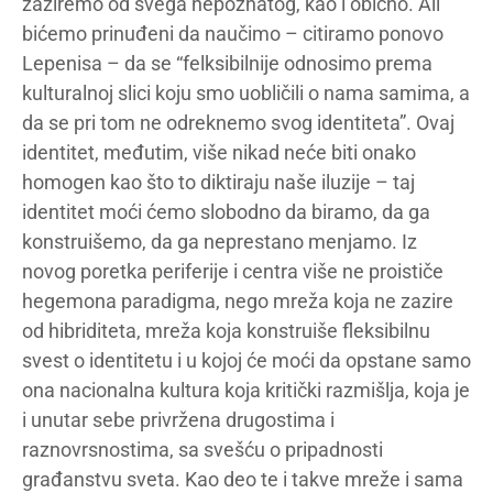
zaziremo od svega nepoznatog, kao i obično. Ali
bićemo prinuđeni da naučimo – citiramo ponovo
Lepenisa – da se “felksibilnije odnosimo prema
kulturalnoj slici koju smo uobličili o nama samima, a
da se pri tom ne odreknemo svog identiteta”. Ovaj
identitet, međutim, više nikad neće biti onako
homogen kao što to diktiraju naše iluzije – taj
identitet moći ćemo slobodno da biramo, da ga
konstruišemo, da ga neprestano menjamo. Iz
novog poretka periferije i centra više ne proističe
hegemona paradigma, nego mreža koja ne zazire
od hibriditeta, mreža koja konstruiše fleksibilnu
svest o identitetu i u kojoj će moći da opstane samo
ona nacionalna kultura koja kritički razmišlja, koja je
i unutar sebe privržena drugostima i
raznovrsnostima, sa svešću o pripadnosti
građanstvu sveta. Kao deo te i takve mreže i sama