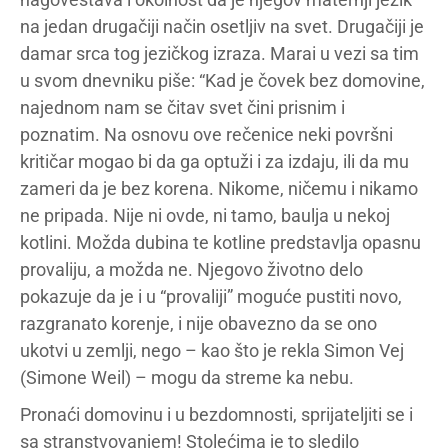
na jedan drugačiji način osetljiv na svet. Drugačiji je
damar srca tog jezičkog izraza. Marai u vezi sa tim
u svom dnevniku piše: “Kad je čovek bez domovine,
najednom nam se čitav svet čini prisnim i
poznatim. Na osnovu ove rečenice neki površni
kritičar mogao bi da ga optuži i za izdaju, ili da mu
zameri da je bez korena. Nikome, ničemu i nikamo
ne pripada. Nije ni ovde, ni tamo, baulja u nekoj
kotlini. Možda dubina te kotline predstavlja opasnu
provaliju, a možda ne. Njegovo životno delo
pokazuje da je i u “provaliji” moguće pustiti novo,
razgranato korenje, i nije obavezno da se ono
ukotvi u zemlji, nego – kao što je rekla Simon Vej
(Simone Weil) – mogu da streme ka nebu.
Pronaći domovinu i u bezdomnosti, sprijateljiti se i
sa stranstvovanjem! Stolećima je to sledilo