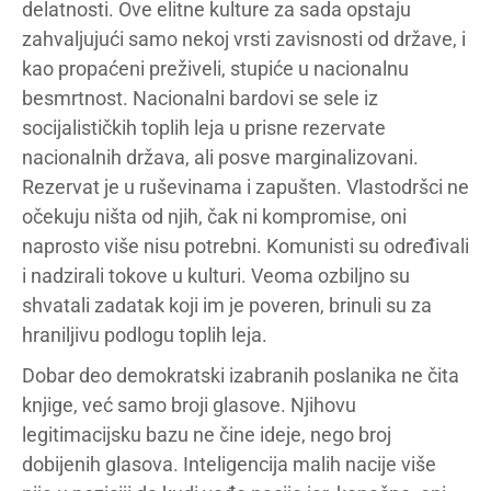
delatnosti. Ove elitne kulture za sada opstaju
zahvaljujući samo nekoj vrsti zavisnosti od države, i
kao propaćeni preživeli, stupiće u nacionalnu
besmrtnost. Nacionalni bardovi se sele iz
socijalističkih toplih leja u prisne rezervate
nacionalnih država, ali posve marginalizovani.
Rezervat je u ruševinama i zapušten. Vlastodršci ne
očekuju ništa od njih, čak ni kompromise, oni
naprosto više nisu potrebni. Komunisti su određivali
i nadzirali tokove u kulturi. Veoma ozbiljno su
shvatali zadatak koji im je poveren, brinuli su za
hraniljivu podlogu toplih leja.
Dobar deo demokratski izabranih poslanika ne čita
knjige, već samo broji glasove. Njihovu
legitimacijsku bazu ne čine ideje, nego broj
dobijenih glasova. Inteligencija malih nacije više