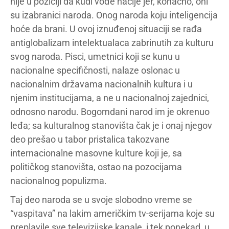
nije u poziciji da kudi vođe nacije jer, konačno, oni
su izabranici naroda. Onog naroda koju inteligencija
hoće da brani. U ovoj iznuđenoj situaciji se rađa
antiglobalizam intelektualaca zabrinutih za kulturu
svog naroda. Pisci, umetnici koji se kunu u
nacionalne specifičnosti, nalaze oslonac u
nacionalnim državama nacionalnih kultura i u
njenim institucijama, a ne u nacionalnoj zajednici,
odnosno narodu. Bogomdani narod im je okrenuo
leđa; sa kulturalnog stanovišta čak je i onaj njegov
deo prešao u tabor pristalica takozvane
internacionalne masovne kulture koji je, sa
političkog stanovišta, ostao na pozocijama
nacionalnog populizma.
Taj deo naroda se u svoje slobodno vreme se
“vaspitava” na lakim američkim tv-serijama koje su
preplavile sve televizijske kanale, i tek ponekad, u