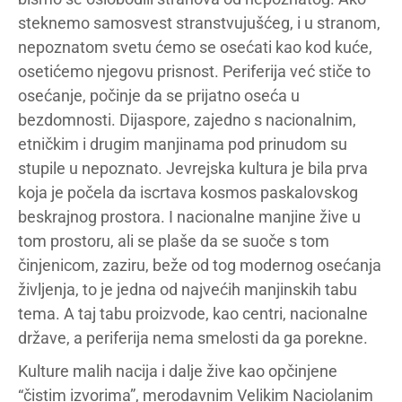
steknemo samosvest stranstvujušćeg, i u stranom,
nepoznatom svetu ćemo se osećati kao kod kuće,
osetićemo njegovu prisnost. Periferija već stiče to
osećanje, počinje da se prijatno oseća u
bezdomnosti. Dijaspore, zajedno s nacionalnim,
etničkim i drugim manjinama pod prinudom su
stupile u nepoznato. Jevrejska kultura je bila prva
koja je počela da iscrtava kosmos paskalovskog
beskrajnog prostora. I nacionalne manjine žive u
tom prostoru, ali se plaše da se suoče s tom
činjenicom, zaziru, beže od tog modernog osećanja
življenja, to je jedna od najvećih manjinskih tabu
tema. A taj tabu proizvode, kao centri, nacionalne
države, a periferija nema smelosti da ga porekne.
Kulture malih nacija i dalje žive kao opčinjene
“čistim izvorima”, merodavnim Velikim Naciolanim