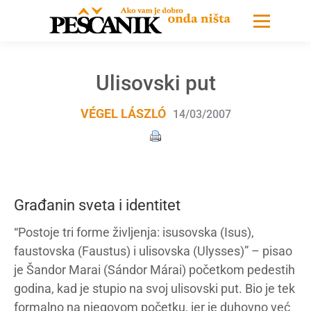
Ulisovski put
VÉGEL LÁSZLÓ
14/03/2007
Građanin sveta i identitet
“Postoje tri forme življenja: isusovska (Isus),
faustovska (Faustus) i ulisovska (Ulysses)” – pisao
je Šandor Marai (Sándor Márai) početkom pedestih
godina, kad je stupio na svoj ulisovski put. Bio je tek
formalno na njegovom početku, jer je duhovno već