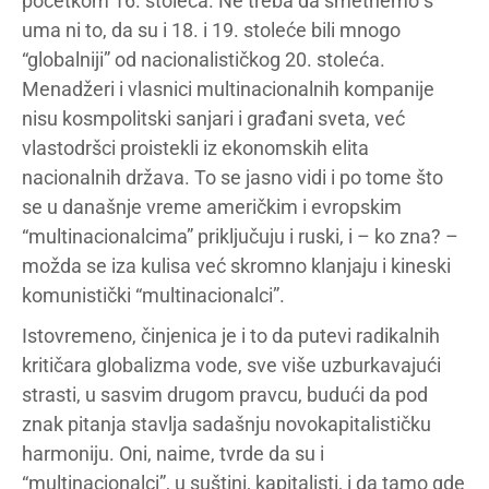
početkom 16. stoleća. Ne treba da smetnemo s
uma ni to, da su i 18. i 19. stoleće bili mnogo
“globalniji” od nacionalističkog 20. stoleća.
Menadžeri i vlasnici multinacionalnih kompanije
nisu kosmpolitski sanjari i građani sveta, već
vlastodršci proistekli iz ekonomskih elita
nacionalnih država. To se jasno vidi i po tome što
se u današnje vreme američkim i evropskim
“multinacionalcima” priključuju i ruski, i – ko zna? –
možda se iza kulisa već skromno klanjaju i kineski
komunistički “multinacionalci”.
Istovremeno, činjenica je i to da putevi radikalnih
kritičara globalizma vode, sve više uzburkavajući
strasti, u sasvim drugom pravcu, budući da pod
znak pitanja stavlja sadašnju novokapitalističku
harmoniju. Oni, naime, tvrde da su i
“multinacionalci”, u suštini, kapitalisti, i da tamo gde