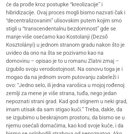
će da prođe kroz postupke “kreolizacije” i
hibridizacije. Ovaj proces mogli bismo nazvati čak i
“decentralizovanim” ulisovskim putem kojim smo
stigli u “transcendentalnu bezdomnost” gde se
manje-više osećamo kao Kostolanji (Dezső
Kosztolányi) u jednom stranom gradu nakon što je
uvideo da ono na šta se pozivamo kao na
domovinu – opisao je to u romanu Zlatni zmaj –
izgubilo svoju verodostojnost. Na osnovu toga je i
mogao da na jednom svom putovanju zabeleži i
ovo: “Jedno selo, ili jedna varošica u mojoj rođenoj
zemlji za mene je više strana, tuđa, nego jedan
nepoznati strani grad. Kad god stignem u neki grad,
imam utisak da sam stigao kući.” Treba, dakle, da
se izgubimo u beskrajnom prostoru, da bismo se u
njemu osećali domaćima, kao kod svoje kuće, i da
bismo se oslobodili strahova od nepoznatog. Ako