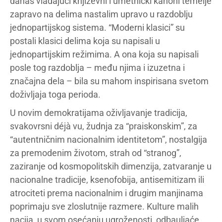
danas vladajući književni i umetnički kanoni temelje
zapravo na delima nastalim upravo u razdoblju
jednopartijskog sistema. “Moderni klasici” su
postali klasici delima koja su napisali u
jednopartijskim režimima. A ona koja su napisali
posle tog razdoblja – među njima i izuzetna i
značajna dela – bila su mahom inspirisana svetom
doživljaja toga perioda.
U novim demokratijama oživljavanje tradicija,
svakovrsni déjà vu, žudnja za “praiskonskim”, za
“autentničnim nacionalnim identitetom”, nostalgija
za premodenim životom, strah od “stranog”,
zaziranje od kosmopolitskih dimenzija, zatvaranje u
nacionalne tradicije, ksenofobija, antisemitizam ili
atrociteti prema nacionalnim i drugim manjinama
poprimaju sve zloslutnije razmere. Kulture malih
nacija, u svom osećanju ugroženosti, odbauljaće