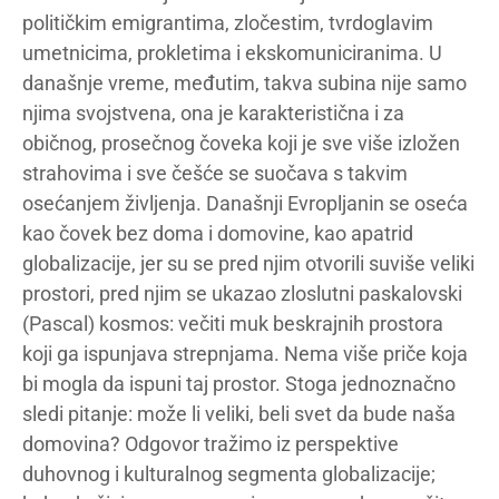
političkim emigrantima, zločestim, tvrdoglavim
umetnicima, prokletima i ekskomuniciranima. U
današnje vreme, međutim, takva subina nije samo
njima svojstvena, ona je karakteristična i za
običnog, prosečnog čoveka koji je sve više izložen
strahovima i sve češće se suočava s takvim
osećanjem življenja. Današnji Evropljanin se oseća
kao čovek bez doma i domovine, kao apatrid
globalizacije, jer su se pred njim otvorili suviše veliki
prostori, pred njim se ukazao zloslutni paskalovski
(Pascal) kosmos: večiti muk beskrajnih prostora
koji ga ispunjava strepnjama. Nema više priče koja
bi mogla da ispuni taj prostor. Stoga jednoznačno
sledi pitanje: može li veliki, beli svet da bude naša
domovina? Odgovor tražimo iz perspektive
duhovnog i kulturalnog segmenta globalizacije;