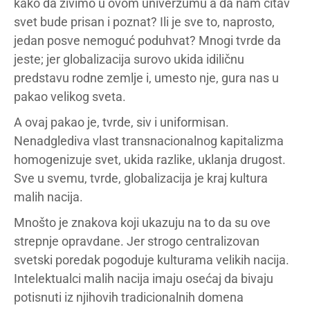
kako da živimo u ovom univerzumu a da nam čitav
svet bude prisan i poznat? Ili je sve to, naprosto,
jedan posve nemoguć poduhvat? Mnogi tvrde da
jeste; jer globalizacija surovo ukida idiličnu
predstavu rodne zemlje i, umesto nje, gura nas u
pakao velikog sveta.
A ovaj pakao je, tvrde, siv i uniformisan.
Nenadglediva vlast transnacionalnog kapitalizma
homogenizuje svet, ukida razlike, uklanja drugost.
Sve u svemu, tvrde, globalizacija je kraj kultura
malih nacija.
Mnošto je znakova koji ukazuju na to da su ove
strepnje opravdane. Jer strogo centralizovan
svetski poredak pogoduje kulturama velikih nacija.
Intelektualci malih nacija imaju osećaj da bivaju
potisnuti iz njihovih tradicionalnih domena