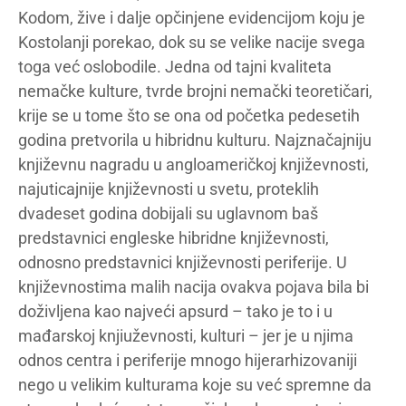
Kodom, žive i dalje opčinjene evidencijom koju je
Kostolanji porekao, dok su se velike nacije svega
toga već oslobodile. Jedna od tajni kvaliteta
nemačke kulture, tvrde brojni nemački teoretičari,
krije se u tome što se ona od početka pedesetih
godina pretvorila u hibridnu kulturu. Najznačajniju
književnu nagradu u angloameričkoj književnosti,
najuticajnije književnosti u svetu, proteklih
dvadeset godina dobijali su uglavnom baš
predstavnici engleske hibridne književnosti,
odnosno predstavnici književnosti periferije. U
književnostima malih nacija ovakva pojava bila bi
doživljena kao najveći apsurd – tako je to i u
mađarskoj knjiuževnosti, kulturi – jer je u njima
odnos centra i periferije mnogo hijerarhizovaniji
nego u velikim kulturama koje su već spremne da