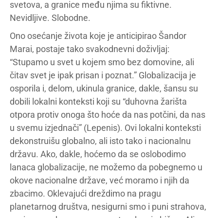
svetova, a granice među njima su fiktivne.
Nevidljive. Slobodne.
Ono osećanje života koje je anticipirao Šandor
Marai, postaje tako svakodnevni doživljaj:
“Stupamo u svet u kojem smo bez domovine, ali
čitav svet je ipak prisan i poznat.” Globalizacija je
osporila i, delom, ukinula granice, dakle, šansu su
dobili lokalni konteksti koji su “duhovna žarišta
otpora protiv onoga što hoće da nas potčini, da nas
u svemu izjednači” (Lepenis). Ovi lokalni konteksti
dekonstruišu globalno, ali isto tako i nacionalnu
državu. Ako, dakle, hoćemo da se oslobodimo
lanaca globalizacije, ne možemo da pobegnemo u
okove nacionalne države, već moramo i njih da
zbacimo. Oklevajući dreždimo na pragu
planetarnog društva, nesigurni smo i puni strahova,