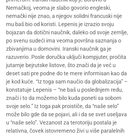
Nemačkoj, veoma je slabo govorio engleski,
nemački nije znao, a njegov solidni francuski nije
mu baš bio od koristi. Lepenis je izrazio svoju
bojazan da dotični naučnik, daleko od svoje zemlje,
po svenu sudeći ima veoma površna saznanja o
zbivanjima u domovini. Iranski naučnik ga je
razuverio. Posle doručka uključi kompjuter, pročita
jutarnje bejrutske listove, što znači da je već u
deset sati pre podne do te mere informisan kao da
je kod kuće. “Iz toga sam naučio da globalizacija” –
konstatuje Lepenis – “ne baš u poslednjem redu,
znači i to da možemo bilo kuda poneti sa sobom
svoje selo.” Iz toga pak proističe, da “naše selo”
može bilo gde da se pojavi, ali i da se svet useljava
u “naše selo”. Vezanost za terotoriju postala je
relativna, čovek istovremeno živi u više paralelnih