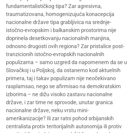
fundamentalističkog tipa? Zar agresivna,
traumatizovana, homogenizujuća konacepcija
nacionalne države tipa grabljivica na srednje-
istočno-evropskim i balkanskim prostorima nije
doprinela desetkovanju nacionalnih manjina,
odnosno drugosti ovih regiona? Zar pristalice post-
tranzicionih istočno-evropskih nacionalnih
populizama – samo uzgred da napomenem da se u
Slovačkoj i u Poljskoj, da ostanemo kod aktuelnih
primera, taj i takav populizam nije neočekivano
rasplamsao, nego se afirmisao na demokratskim
izborima – ne dižu visoko zastavu nacionalne
države, i zar time ne sprovode, unutar granica
nacionalne države, neku vrstu mini-
amerikanizacije? Ili zar ratni pohod srbijanskih
centralista protiv teritorijalnih autonomija ili protiv