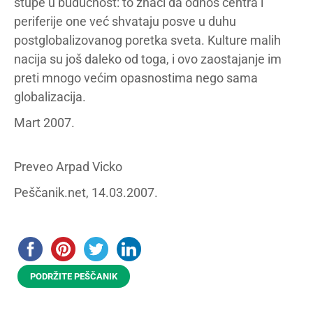
stupe u budućnost: to znači da odnos centra i
periferije one već shvataju posve u duhu
postglobalizovanog poretka sveta. Kulture malih
nacija su još daleko od toga, i ovo zaostajanje im
preti mnogo većim opasnostima nego sama
globalizacija.
Mart 2007.
Preveo Arpad Vicko
Peščanik.net, 14.03.2007.
PODRŽITE PEŠČANIK