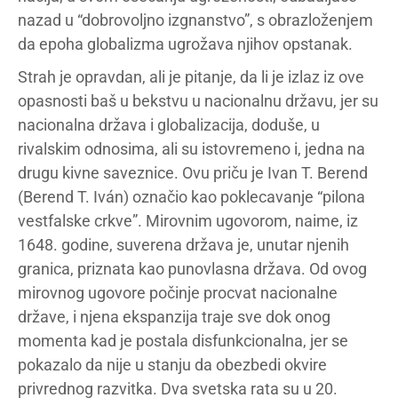
nazad u “dobrovoljno izgnanstvo”, s obrazloženjem
da epoha globalizma ugrožava njihov opstanak.
Strah je opravdan, ali je pitanje, da li je izlaz iz ove
opasnosti baš u bekstvu u nacionalnu državu, jer su
nacionalna država i globalizacija, doduše, u
rivalskim odnosima, ali su istovremeno i, jedna na
drugu kivne saveznice. Ovu priču je Ivan T. Berend
(Berend T. Iván) označio kao poklecavanje “pilona
vestfalske crkve”. Mirovnim ugovorom, naime, iz
1648. godine, suverena država je, unutar njenih
granica, priznata kao punovlasna država. Od ovog
mirovnog ugovore počinje procvat nacionalne
države, i njena ekspanzija traje sve dok onog
momenta kad je postala disfunkcionalna, jer se
pokazalo da nije u stanju da obezbedi okvire
privrednog razvitka. Dva svetska rata su u 20.