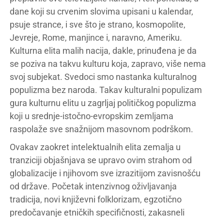
dane koji su crvenim slovima upisani u kalendar,
psuje strance, i sve što je strano, kosmopolite,
Jevreje, Rome, manjince i, naravno, Ameriku.
Kulturna elita malih nacija, dakle, prinuđena je da
se poziva na takvu kulturu koja, zapravo, više nema
svoj subjekat. Svedoci smo nastanka kulturalnog
populizma bez naroda. Takav kulturalni populizam
gura kulturnu elitu u zagrljaj političkog populizma
koji u srednje-istočno-evropskim zemljama
raspolaže sve snažnijom masovnom podrškom.
Ovakav zaokret intelektualnih elita zemalja u
tranziciji objašnjava se upravo ovim strahom od
globalizacije i njihovom sve izrazitijom zavisnošću
od države. Početak intenzivnog oživljavanja
tradicija, novi književni folklorizam, egzotično
predočavanje etničkih specifičnosti, zakasneli