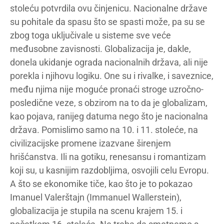
stoleću potvrdila ovu činjenicu. Nacionalne države
su pohitale da spasu što se spasti može, pa su se
zbog toga uključivale u sisteme sve veće
međusobne zavisnosti. Globalizacija je, dakle,
donela ukidanje ograda nacionalnih država, ali nije
porekla i njihovu logiku. One su i rivalke, i saveznice,
među njima nije moguće pronaći stroge uzročno-
posledične veze, s obzirom na to da je globalizam,
kao pojava, ranijeg datuma nego što je nacionalna
država. Pomislimo samo na 10. i 11. stoleće, na
civilizacijske promene izazvane širenjem
hrišćanstva. Ili na gotiku, renesansu i romantizam
koji su, u kasnijim razdobljima, osvojili celu Evropu.
A što se ekonomike tiče, kao što je to pokazao
Imanuel Valerštajn (Immanuel Wallerstein),
globalizacija je stupila na scenu krajem 15. i