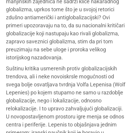
manjinskih zajednica ne sadrži klice nakaradnog
globalizma, uprkos tome što je u svojoj retorici
zdušno antiamerički i antiglobalizacijski? Ovi
primeri upozoravaju na to, da su nacionalni kritičari
globalizacije koji nastupaju kao rivali globalizma,
zapravo saveznici globalizma, stim da pri tom
preuzimaju na sebe uloge i proroka velikog
istorijskog nazadovanja.
Suštinu kritika usmerenih protiv globalizacijskih
trendova, ali i neke novoiskrsle mogućnosti od
svega bolje osvatljava tvrdnja Volfa Lepenisa (Wolf
Lepenies) po kojem stupamo ne samo u razdoblje
globalizacije, nego i lokalizacije, odnosno
relokalizacije. I to upravo zahvaljujući globalizaciji.
U novopostavljenom prostoru igre menja se odnos
centra i periferije. Lepenis to objašnjava jednim
primerom: iranski naučnik koji je boravio u