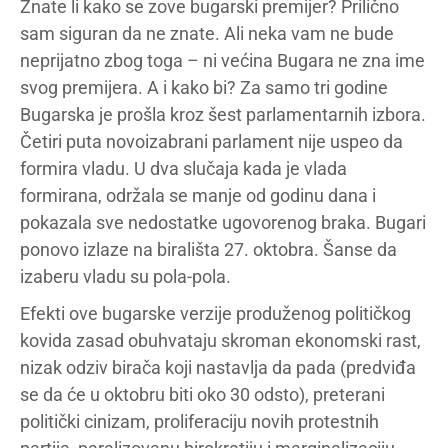
Znate li kako se zove bugarski premijer? Prilično
sam siguran da ne znate. Ali neka vam ne bude
neprijatno zbog toga – ni većina Bugara ne zna ime
svog premijera. A i kako bi? Za samo tri godine
Bugarska je prošla kroz šest parlamentarnih izbora.
Četiri puta novoizabrani parlament nije uspeo da
formira vladu. U dva slučaja kada je vlada
formirana, održala se manje od godinu dana i
pokazala sve nedostatke ugovorenog braka. Bugari
ponovo izlaze na birališta 27. oktobra. Šanse da
izaberu vladu su pola-pola.
Efekti ove bugarske verzije produženog političkog
kovida zasad obuhvataju skroman ekonomski rast,
nizak odziv birača koji nastavlja da pada (predviđa
se da će u oktobru biti oko 30 odsto), preterani
politički cinizam, proliferaciju novih protestnih