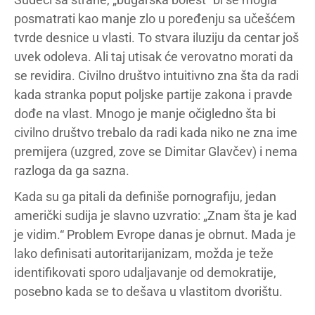
posmatrati kao manje zlo u poređenju sa učešćem
tvrde desnice u vlasti. To stvara iluziju da centar još
uvek odoleva. Ali taj utisak će verovatno morati da
se revidira. Civilno društvo intuitivno zna šta da radi
kada stranka poput poljske partije zakona i pravde
dođe na vlast. Mnogo je manje očigledno šta bi
civilno društvo trebalo da radi kada niko ne zna ime
premijera (uzgred, zove se Dimitar Glavčev) i nema
razloga da ga sazna.
Kada su ga pitali da definiše pornografiju, jedan
američki sudija je slavno uzvratio: „Znam šta je kad
je vidim.“ Problem Evrope danas je obrnut. Mada je
lako definisati autoritarijanizam, možda je teže
identifikovati sporo udaljavanje od demokratije,
posebno kada se to dešava u vlastitom dvorištu.