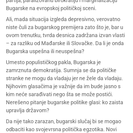
partija, paralizovanu birokratiju i marginalizaciju
Bugarske na evropskoj političkoj sceni.
Ali, mada situacija izgleda depresivno, verovatno
niste čuli za bugarskog premijera zato što je, bar u
ovom trenutku, tvrda desnica zadržana izvan vlasti
– za razliku od Mađarske ili Slovačke. Da li je onda
Bugarska uspešna ili neuspešna?
Umesto populističkog pakla, Bugarska je
zamrznuta demokratija. Sumnja se da političke
stranke ne mogu da vladaju jer ne žele da vladaju.
Njihovim glasačima je važnije da im bude jasno s
kim neće sarađivati nego šta se može postići.
Nerešeno pitanje bugarske politike glasi: ko zaista
upravlja državom?
Da nije tako zarazan, bugarski slučaj bi se mogao
odbaciti kao svojevrsna politička egzotika. Novi