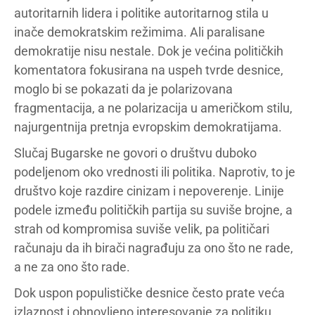
autoritarnih lidera i politike autoritarnog stila u
inače demokratskim režimima. Ali paralisane
demokratije nisu nestale. Dok je većina političkih
komentatora fokusirana na uspeh tvrde desnice,
moglo bi se pokazati da je polarizovana
fragmentacija, a ne polarizacija u američkom stilu,
najurgentnija pretnja evropskim demokratijama.
Slučaj Bugarske ne govori o društvu duboko
podeljenom oko vrednosti ili politika. Naprotiv, to je
društvo koje razdire cinizam i nepoverenje. Linije
podele između političkih partija su suviše brojne, a
strah od kompromisa suviše velik, pa političari
računaju da ih birači nagrađuju za ono što ne rade,
a ne za ono što rade.
Dok uspon populističke desnice često prate veća
izlaznost i obnovljeno interesovanje za politiku,