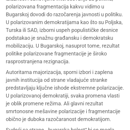
polarizovana fragmentacija kakvu vidimo u
Bugarskoj dovodi do razočarenja javnosti u politiku.
U polarizovanim demokratijama kao što su Poljska,
Turska ili SAD, izborni uspeh populističke desnice
podstakao je snažnu građansku i demokratsku
mobilizaciju. U Bugarskoj, nasuprot tome, rezultat
politike polarizovane fragmentacije je široko
rasprostranjena rezignacija.
Autoritarna majorizacija, sporni izbori i zaplena
javnih institucija od strane vladajuće stranke
predstavljaju ključne ishode ekstremne polarizacije.
U polarizovanoj demokratiji, svaka promena vlasti
je oblik promene režima. Ali glavni rezultat
smrtonosne mešavine polarizacije i fragmentacije
obično je duboka razočaranost demokratijom.
Sudeći sa strane, „bugarska bolest“ bi se mogla