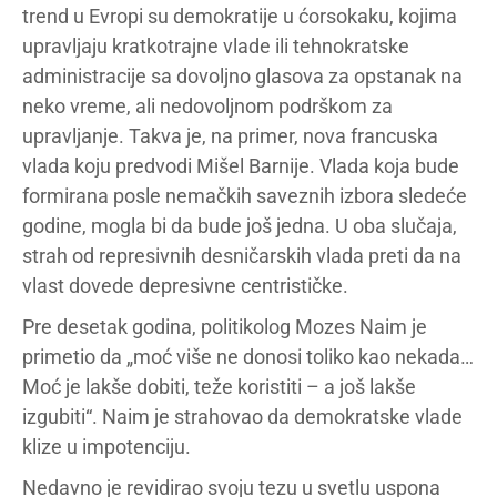
trend u Evropi su demokratije u ćorsokaku, kojima
upravljaju kratkotrajne vlade ili tehnokratske
administracije sa dovoljno glasova za opstanak na
neko vreme, ali nedovoljnom podrškom za
upravljanje. Takva je, na primer, nova francuska
vlada koju predvodi Mišel Barnije. Vlada koja bude
formirana posle nemačkih saveznih izbora sledeće
godine, mogla bi da bude još jedna. U oba slučaja,
strah od represivnih desničarskih vlada preti da na
vlast dovede depresivne centrističke.
Pre desetak godina, politikolog Mozes Naim je
primetio da „moć više ne donosi toliko kao nekada…
Moć je lakše dobiti, teže koristiti – a još lakše
izgubiti“. Naim je strahovao da demokratske vlade
klize u impotenciju.
Nedavno je revidirao svoju tezu u svetlu uspona