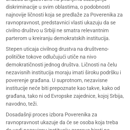
diskriminacije u svim oblastima, o podobnosti
najnovije ličnosti koja se predlaže za Poverenika za
ravnopravnost, predstavnici vlasti ukazuju da se
civilno društvo u Srbiji ne smatra relevantnim
parterom u kreiranju demokratskih institucija.
Stepen uticaja civilnog drustva na društveno-
političke tokove odlučujući utiče na nivo
demokratičnosti jednog društva. Ličnosti na čelu
nezavisnih institucija moraju imati široku podršku i
poverenje građana. U suprotnom, nezavisne
institucije neće biti prepoznate kao takve, kako od
građana, tako ni od Evropske zajednice, kojoj Srbija,
navodno, teži.
Dosadašnji proces izbora Poverenika za
ravnopravnost ukazuje da će se osoba koja treba