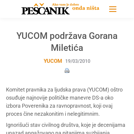
YUCOM podržava Gorana
Miletića
YUCOM
19/03/2010
Komitet pravnika za ljudska prava (YUCOM) oštro
osuđuje najnovije političke manevre DS-a oko
izbora Poverenika za ravnopravnost, koji ovaj
proces čine nezakonitim i nelegitimnim.
Ignorišući stav civilnog društva, koje je decenijama
unazad angažovano na pitanjima suzbijanja