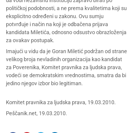
da vodi nezavisnu instituciju zapravo birati po
političkoj podobnosti, a ne prema kvalitetima koji su
eksplicitno određeni u zakonu. Ovu sumju
potvrđuje i način na koji je odbačena prijava
kandidata Miletića, odnosno odsustvo obrazloženja
za ovakav postupak.
Imajući u vidu da je Goran Miletić podržan od strane
velikog broja nevladinih organizacija kao kandidat
za Poverenika, Komitet pravnika za ljudska prava,
vodeći se demokratskim vrednostima, smatra da bi
jedino njegov izbor bio legitiman.
Komitet pravnika za ljudska prava, 19.03.2010.
Peščanik.net, 19.03.2010.