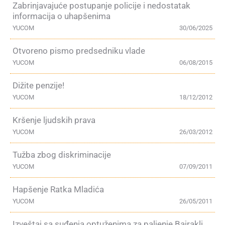
Zabrinjavajuće postupanje policije i nedostatak
informacija o uhapšenima
YUCOM
30/06/2025
Otvoreno pismo predsedniku vlade
YUCOM
06/08/2015
Dižite penzije!
YUCOM
18/12/2012
Kršenje ljudskih prava
YUCOM
26/03/2012
Tužba zbog diskriminacije
YUCOM
07/09/2011
Hapšenje Ratka Mladića
YUCOM
26/05/2011
Izveštaj sa suđenja optuženima za paljenje Bajrakli