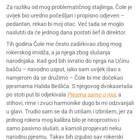
Za razliku od mog problematičnog stajlinga, Čole je
uvijek bio uredno počešljan i propisno odjeven –
pedantan, rekao bi moj otac. Već tada se moglo
naslutiti da će jednog dana postati šef ili direktor.
Tih godina Čole me često zadirkivao zbog mog
rokerskog imidža, a ja njega zbog slušanja
narodnjaka. Kad god bih svratio do njega na Učinu
bašču – navodno usput, iako sam uvijek išao s
namjerom da se družimo – Čole bi me dočekao
pjesmama Halida Bešlića. S njegovog dvokasetaša
po stoti put bi odjekivala
Pjesma samo o njoj
, a
stihovi, rime i zvuci harmonike dugo bi mi odzvanjali
u glavi. Trudio sam se da ih utišam i izbrišem, jer za
jednog rokera mog kalibra bilo je neoprostivo i
samo pasivno slušati, a kamoli propjevati neku
narodnu pjesmu. Takav bih izgubio sav rokerski