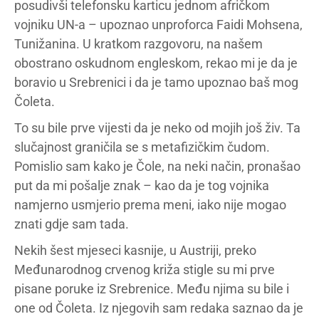
posudivši telefonsku karticu jednom afričkom
vojniku UN-a – upoznao unproforca Faidi Mohsena,
Tunižanina. U kratkom razgovoru, na našem
obostrano oskudnom engleskom, rekao mi je da je
boravio u Srebrenici i da je tamo upoznao baš mog
Čoleta.
To su bile prve vijesti da je neko od mojih još živ. Ta
slučajnost graničila se s metafizičkim čudom.
Pomislio sam kako je Čole, na neki način, pronašao
put da mi pošalje znak – kao da je tog vojnika
namjerno usmjerio prema meni, iako nije mogao
znati gdje sam tada.
Nekih šest mjeseci kasnije, u Austriji, preko
Međunarodnog crvenog križa stigle su mi prve
pisane poruke iz Srebrenice. Među njima su bile i
one od Čoleta. Iz njegovih sam redaka saznao da je