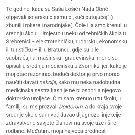
Te godine, kada su Saša Lošić i Nada Obrić
otpjevali šofersku pjesmu o „kući putujućoj“ (i
zbunili i rokere i narodnjake), Čole i ja smo krenuli u
srednju školu. Umjesto u neku od tehničkih škola u
Srebrenici – elektrotehničku, rudarsku, ekonomsku
ili turističku – ili u Bratuncu, gdje su bile
saobraćajna, mašinska i građevinska, mene su
upisali u srednju medicinsku u Zvorniku, jer, kako je
moj otac rezonirao, budući doktor je prvo morao
naučiti davati
nekcije
, kako mu neka nadobudna
medicinska sestra kasnije ne bi osporila njegovo
doktorsko umijeće. Čim sam krenuo u tu školu, u
familiji su me prozvali
Doktorom
, a do kraja svoje
srednje škole sam već davao dijagnoze, injekcije i
zdravstvene savjete članovima svoje uže i šire
rodbine. Međutim, moja najveća prednost