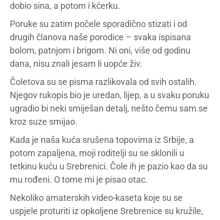
dobio sina, a potom i kćerku.
Poruke su zatim počele sporadično stizati i od
drugih članova naše porodice – svaka ispisana
bolom, patnjom i brigom. Ni oni, više od godinu
dana, nisu znali jesam li uopće živ.
Čoletova su se pisma razlikovala od svih ostalih.
Njegov rukopis bio je uredan, lijep, a u svaku poruku
ugradio bi neki smiješan detalj, nešto čemu sam se
kroz suze smijao.
Kada je naša kuća srušena topovima iz Srbije, a
potom zapaljena, moji roditelji su se sklonili u
tetkinu kuću u Srebrenici. Čole ih je pazio kao da su
mu rođeni. O tome mi je pisao otac.
Nekoliko amaterskih video-kaseta koje su se
uspjele proturiti iz opkoljene Srebrenice su kružile,