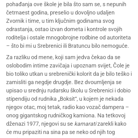
pohađanja ove škole je bila što sam se, s nepunih
četrnaest godina, preselio u dovoljno udaljen
Zvornik i time, u tim ključnim godinama svog
odrastanja, ostao izvan dometa i kontrole svojih
roditelja i ostale mnogobrojne rodbine od autoriteta
– što bi mi u Srebrenici ili Bratuncu bilo nemoguće.
Za razliku od mene, koji sam jedva čekao da se
oslobodim intime zavičaja i upoznam svijet, Čole je
bio toliko utkan u srebrenički kolorit da je bilo teško i
zamisliti ga negdje drugdje. Bez dvoumljenja se
upisao u srednju rudarsku školu u Srebrenici i dobio
stipendiju od rudnika „Boksit“, u kojem je nekada
njegov otac, moj tetak, radio kao vozač dampera –
onog gigantskog rudničkog kamiona. Na tetkovoj
dženazi 1977, njegovi su se
kamarati
zarekli kako
će mu pripaziti na sina pa se neko od njih tog