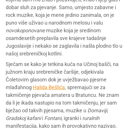
dobar sluh za pjevanje. Samo, umjesto zabavne i
rock muzike, koja je mene jedino zanimala, on je
puno više uživao u narodnom melosu i valu
novokoponovane
muzike koja je sredinom
osamdesetih preplavila sve krajeve tadašnje
Jugoslavije i nekako se zaglavila i našla plodno tlo u
našoj srebreničkoj kotlini.
Sjećam se kako je tetkina kuća na Učinoj bašči, na
južnom kraju srebreničke čaršije, odjekivala
Čoletovim glasom dok je uvježbavao pjesme
mlađahnog
Halida Bešlića
, spremajući se za
takmičenje pjevača amatera u Bratuncu. Ne znam
da li je ikada nastupio na tom takmičenju, jer sam
bježao od takvih pjesama, muzike u
Domaviji
,
Gradskoj kafani
i
Fontani
, igranki i
ruralnih
manifestacija, kako sam ih provokativno nazivao.