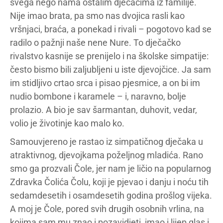
svega nego nama ostalim dječacima iz familije.
Nije imao brata, pa smo nas dvojica rasli kao
vršnjaci, braća, a ponekad i rivali – pogotovo kad se
radilo o pažnji naše nene Nure. To dječačko
rivalstvo kasnije se prenijelo i na školske simpatije:
često bismo bili zaljubljeni u iste djevojčice. Ja sam
im stidljivo crtao srca i pisao pjesmice, a on bi im
nudio bombone i karamele – i, naravno, bolje
prolazio. A bio je sav šarmantan, duhovit, vedar,
volio je životinje kao malo ko.
Samouvjereno je rastao iz simpatičnog dječaka u
atraktivnog, djevojkama poželjnog mladića. Rano
smo ga prozvali Čole, jer nam je ličio na popularnog
Zdravka Čolića Čolu, koji je pjevao i danju i noću tih
sedamdesetih i osamdesetih godina prošlog vijeka.
A moj je Čole, pored svih drugih osobnih vrlina, na
kojima sam mu znao i pozavidjeti, imao i lijep glas i