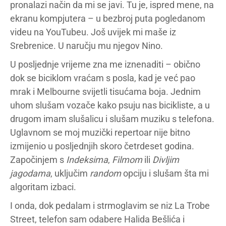
pronalazi način da mi se javi. Tu je, ispred mene, na
ekranu kompjutera – u bezbroj puta pogledanom
videu na YouTubeu. Još uvijek mi maše iz
Srebrenice. U naručju mu njegov Nino.
U posljednje vrijeme zna me iznenaditi – obično
dok se biciklom vraćam s posla, kad je već pao
mrak i Melbourne svijetli tisućama boja. Jednim
uhom slušam vozače kako psuju nas bicikliste, a u
drugom imam slušalicu i slušam muziku s telefona.
Uglavnom se moj muzički repertoar nije bitno
izmijenio u posljednjih skoro četrdeset godina.
Započinjem s
Indeksima
,
Filmom
ili
Divljim
jagodama
, uključim
random
opciju i slušam šta mi
algoritam izbaci.
I onda, dok pedalam i strmoglavim se niz La Trobe
Street, telefon sam odabere Halida Bešlića i