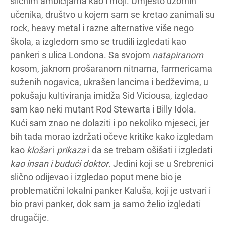
sličnim ambicijama kao i moji. Umjesto uzornih
učenika, društvo u kojem sam se kretao zanimali su
rock, heavy metal i razne alternative više nego
škola, a izgledom smo se trudili izgledati kao
pankeri s ulica Londona. Sa svojom
natapiranom
kosom, jaknom prošaranom nitnama, farmericama
suženih nogavica, ukrašen lancima i bedževima, u
pokušaju kultiviranja imidža Sid Viciousa, izgledao
sam kao neki mutant Rod Stewarta i Billy Idola.
Kući sam znao ne dolaziti i po nekoliko mjeseci, jer
bih tada morao izdržati očeve kritike kako izgledam
kao
klošar
i
prikaza
i da se trebam ošišati i izgledati
kao insan i budući doktor
. Jedini koji se u Srebrenici
slično odijevao i izgledao poput mene bio je
problematični lokalni panker Kaluša, koji je ustvari i
bio pravi panker, dok sam ja samo želio izgledati
drugačije.