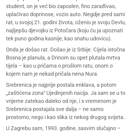
student, on je već bio zaposlen, fino zarađivao,
uplaćivao doprinose, vozio auto. Negdje pred sami
rat, u svojoj 21. godini života, oženio je svoju Devlu,
najljepšu djevojku iz Potočara (koju ću ja upoznati
tek puno godina kasnije, kao snahu udovicu).
Onda je došao rat. Došao je iz Srbije. Cijela istočna
Bosna je planula, a Drinom su opet plutala mrtva
tijela – kao u pričama o prošlom ratu, onom o
kojem nam je nekad pričala nena Nura.
Srebrenica je najprije postala enklava, a potom
„zaštićena zona“ Ujedinjenih nacija. Ja sam se u to
vrijeme zatekao daleko od nje, i s vremenom je
Srebrenica postajala sve dalja – ne samo
prostorno, nego i kao slika iz nekog drugog svijeta.
U Zagrebu sam, 1993. godine, sasvim slučajno –