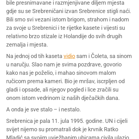
bile presnimavane i razmjenjivane diljem mjesta
gdje su se Srebreničani izvan Srebrenice stigli naći.
Bili smo svi vezani istom brigom, strahom i nadom
za svoje u Srebrenici i te rijetke kasete i vijesti su
relativno brzo stizale iz Holandije do svih drugih
zemalja i mjesta.
Na jednoj od tih kaseta
vidio
sam i Čoleta, sa sinom
u naručju. Slao nam je svima pozdrave, govorio
kako nas je poželio, i mahao sinovom malom
ručicom prema kameri. Bio je mršav, iscrpljen od
gladi i opsade, ali njegov pogled i lice zračili su
onom istom vedrinom iz naših dječačkih dana.
A onda je sve stalo – i nestalo.
Srebrenica je pala 11. jula 1995. godine. UN i cijeli
svijet nijemo su promatrali dok je krvnik Ratko
Mladić sa svojim uvježbanim ubicama civila ulazio