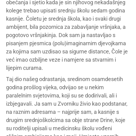
obećanja i sjetio kada je sin njihovog nekadašnjeg
kolege trebao upisati srednju školu sedam godina
kasnije. Čoletu je srednja škola, kao i svaki drugi
ambijent, bila pozornica za zabavljanje vršnjaka, a
pogotovo vršnjakinja. Dok sam ja nastavljao s
pisanjem pjesmica (polu)imaginarnim djevojkama
za kojima sam uzdisao sa sigurne distance, Čole je
već imao ozbiljne veze i namjere sa stvarnim i
lijepim curama.
Taj dio našeg odrastanja, sredinom osamdesetih
godina prošlog vijeka, odvijao se u nekim
paralelnim svjetovima, koji su se dodirivali, ali i
izbjegavali. Ja sam u Zvorniku živio kao podstanar,
na raznim adresama – najprije sam, a kasnije s
drugim srednjoškolcima sa obje strane Drine, koje
su roditelji upisali u medicinsku školu vođeni