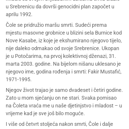
u Srebrenicu da dovrši genocidni plan započet u
aprilu 1992.
Čole se pridružio maršu smrti. Sudeći prema
mjestu masovne grobnice u blizini sela Burnice kod
Nove Kasabe, iz koje je ekshumirano njegovo tijelo,
nije daleko odmakao od svoje Srebrenice. Ukopan
je u Potočarima, na prvoj kolektivnoj dženazi, 31.
marta 2003. godine. Na bijelom nišanu uklesano je
njegovo ime, godina rođenja i smrti: Fakir Mustafić,
1971-1995.
Njegov život trajao je samo dvadeset i četiri godine.
Zato u mom sjećanju on ne stari. Svaka pomisao
na Čoleta vraća me u naše djetinjstvo i mladost – u
vrijeme kad je sve još bilo moguće.
I više od četvrt stoljeća nakon smrti, Čole i dalje