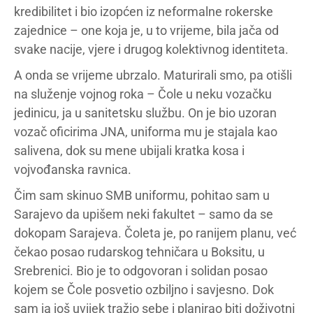
kredibilitet i bio izopćen iz neformalne rokerske
zajednice – one koja je, u to vrijeme, bila jača od
svake nacije, vjere i drugog kolektivnog identiteta.
A onda se vrijeme ubrzalo. Maturirali smo, pa otišli
na služenje vojnog roka – Čole u neku vozačku
jedinicu, ja u sanitetsku službu. On je bio uzoran
vozač oficirima JNA, uniforma mu je stajala kao
salivena, dok su mene ubijali kratka kosa i
vojvođanska ravnica.
Čim sam skinuo SMB uniformu, pohitao sam u
Sarajevo da upišem neki fakultet – samo da se
dokopam Sarajeva. Čoleta je, po ranijem planu, već
čekao posao rudarskog tehničara u Boksitu, u
Srebrenici. Bio je to odgovoran i solidan posao
kojem se Čole posvetio ozbiljno i savjesno. Dok
sam ja još uvijek tražio sebe i planirao biti doživotni