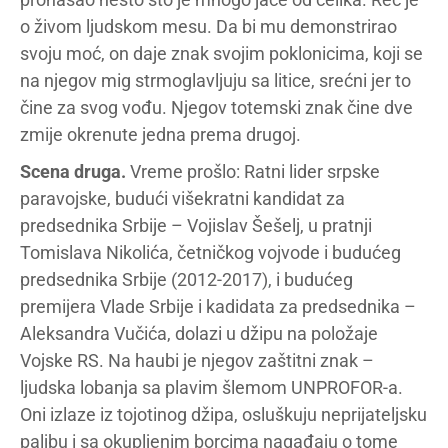
o živom ljudskom mesu. Da bi mu demonstrirao
svoju moć, on daje znak svojim poklonicima, koji se
na njegov mig strmoglavljuju sa litice, srećni jer to
čine za svog vođu. Njegov totemski znak čine dve
zmije okrenute jedna prema drugoj.
Scena druga.
Vreme prošlo: Ratni lider srpske
paravojske, budući višekratni kandidat za
predsednika Srbije – Vojislav Šešelj, u pratnji
Tomislava Nikolića, četničkog vojvode i budućeg
predsednika Srbije (2012-2017), i budućeg
premijera Vlade Srbije i kadidata za predsednika –
Aleksandra Vučića, dolazi u džipu na položaje
Vojske RS. Na haubi je njegov zaštitni znak –
ljudska lobanja sa plavim šlemom UNPROFOR-a.
Oni izlaze iz tojotinog džipa, osluškuju neprijateljsku
paljbu i sa okupljenim borcima nagađaju o tome