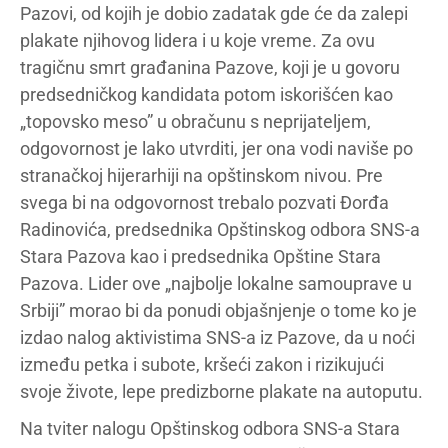
Pazovi, od kojih je dobio zadatak gde će da zalepi
plakate njihovog lidera i u koje vreme. Za ovu
tragičnu smrt građanina Pazove, koji je u govoru
predsedničkog kandidata potom iskorišćen kao
„topovsko meso” u obračunu s neprijateljem,
odgovornost je lako utvrditi, jer ona vodi naviše po
stranačkoj hijerarhiji na opštinskom nivou. Pre
svega bi na odgovornost trebalo pozvati Đorđa
Radinovića, predsednika Opštinskog odbora SNS-a
Stara Pazova kao i predsednika Opštine Stara
Pazova. Lider ove „najbolje lokalne samouprave u
Srbiji” morao bi da ponudi objašnjenje o tome ko je
izdao nalog aktivistima SNS-a iz Pazove, da u noći
između petka i subote, kršeći zakon i rizikujući
svoje živote, lepe predizborne plakate na autoputu.
Na tviter nalogu Opštinskog odbora SNS-a Stara