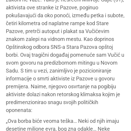
aktivista ove stranke iz Pazove, poginuo
pokušavajući da oko ponoći, između petka i subote,
četiri kilometra od naplatne rampe kod Stare
Pazove, pretrči autoput i plakat sa Vučićevim
znakom zalepi na vidnom mestu. Kao doprinos
Opštinskog odbora SNS-a Stara Pazova opštoj
borbi. Ovaj tragični događaj pomenuće sam Vučić u
svom govoru na predizbornom mitingu u Novom
Sadu. S tim u vezi, zanimljivo je pozicioniranje
informacije o smrti aktiviste iz Pazove u govoru
premijera. Naime, njegovo osvrtanje na pogibiju
aktiviste dolazi nakon retorskog klimaksa kojim je
predimenzionirao snagu svojih političkih
oponenata:
„Ova borba biće veoma teška… Neki od njih imaju
desetine milione evra, bog zna odakle… Neke