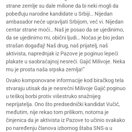
strane zemlje su dale milione da bi neki mogli da
pobeđuju narodne kandidate u Srbiji… Nijedan
ambasador neće upravljati Srbijom, već vi. Nijedan
centar strane moći… Naš je posao da se ujedinimo,
da se ujedinimo mi, obični ljudi… Noćas je bio jedan
strašan događaj! Naš drug, naš prijatelj, naš
aktivista, naprednjak iz Pazove je poginuo lepeći
plakate u saobraćajnoj nesreći. Gajić Milivoje. Neka
mu je prosta naša srpska zemlja!”
Ovako komponovane informacije kod biračkog tela
stvaraju utisak da je nesrećni Milivoje Gajić poginuo
u teškoj borbi protiv višestruko snažnijeg
neprijatelja. Ono što predsednički kandidat Vučić,
međutim, nije rekao tom prilikom, notorna je
činjenica da je aktivista iz Pazove to učinio svakako
po naređenju članova izbornog štaba SNS-a u