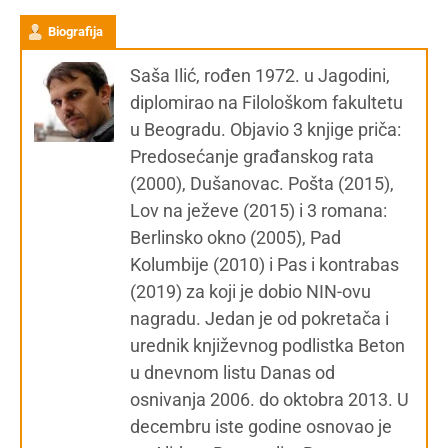
Biografija
Saša Ilić, rođen 1972. u Jagodini,
diplomirao na Filološkom fakultetu
u Beogradu. Objavio 3 knjige priča:
Predosećanje građanskog rata
(2000), Dušanovac. Pošta (2015),
Lov na ježeve (2015) i 3 romana:
Berlinsko okno (2005), Pad
Kolumbije (2010) i Pas i kontrabas
(2019) za koji je dobio NIN-ovu
nagradu. Jedan je od pokretača i
urednik književnog podlistka Beton
u dnevnom listu Danas od
osnivanja 2006. do oktobra 2013. U
decembru iste godine osnovao je