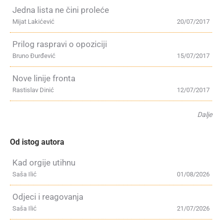
Jedna lista ne čini proleće
Mijat Lakićević
20/07/2017
Prilog raspravi o opoziciji
Bruno Đurđević
15/07/2017
Nove linije fronta
Rastislav Dinić
12/07/2017
Dalje
Od istog autora
Kad orgije utihnu
Saša Ilić
01/08/2026
Odjeci i reagovanja
Saša Ilić
21/07/2026