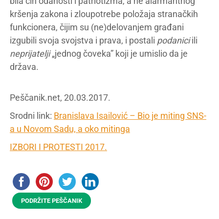
bila čin odanosti i patriotizma, a ne alarmantnog
kršenja zakona i zloupotrebe položaja stranačkih
funkcionera, čijim su (ne)delovanjem građani
izgubili svoja svojstva i prava, i postali
podanici
ili
neprijatelji
„jednog čoveka” koji je umislio da je
država.
Peščanik.net, 20.03.2017.
Srodni link:
Branislava Isailović – Bio je miting SNS-
a u Novom Sadu, a oko mitinga
IZBORI I PROTESTI 2017.
PODRŽITE PEŠČANIK