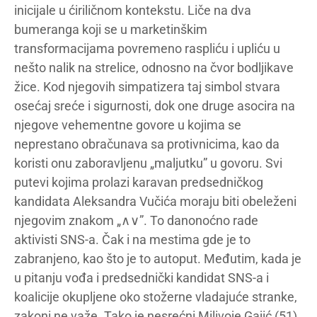
inicijale u ćiriličnom kontekstu. Liče na dva
bumeranga koji se u marketinškim
transformacijama povremeno raspliću i upliću u
nešto nalik na strelice, odnosno na čvor bodljikave
žice. Kod njegovih simpatizera taj simbol stvara
osećaj sreće i sigurnosti, dok one druge asocira na
njegove vehementne govore u kojima se
neprestano obračunava sa protivnicima, kao da
koristi onu zaboravljenu „maljutku” u govoru. Svi
putevi kojima prolazi karavan predsedničkog
kandidata Aleksandra Vučića moraju biti obeleženi
njegovim znakom „∧∨”. To danonoćno rade
aktivisti SNS-a. Čak i na mestima gde je to
zabranjeno, kao što je to autoput. Međutim, kada je
u pitanju vođa i predsednički kandidat SNS-a i
koalicije okupljene oko stožerne vladajuće stranke,
zakoni ne važe. Tako je nesrećni Milivoje Gajić (51),