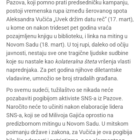
Pazova, koji pomno prati predsedničku kampanju,
postoji vremenska rupa između šerovanog spota
Aleksandra Vučića „Uvek držim datu reč” (17. mart),
u kome on nakon trideset pet godina vraća
pozajmljenu knjigu u biblioteku, i linka na miting u
Novom Sadu (18. mart). U toj rupi, daleko od očiju
javnosti, nestaju sve one tragične ljudske sudbine
koje su nastale kao
kolateralna šteta
vršenja vlasti
naprednjaka. Za pet godina njihove diletantske
vladavine, umnožio se broj stradalih građana.
Po svemu sudeći, tužilaštvo se nikada neće
pozabaviti pogibijom aktiviste SNS-a iz Pazove.
Naročito neće to učiniti nakon elaboracije lidera
SNS-a, koji se od Milivoja Gajića oprostio na
predizbornom mitingu u Novom Sadu. U mitskom
poimanju države i zakona, za Vučića je ova pogibija