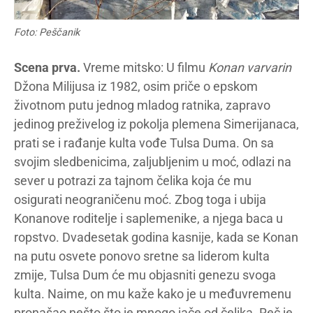
Foto: Peščanik
Scena prva.
Vreme mitsko: U filmu
Konan varvarin
Džona Milijusa iz 1982, osim priče o epskom
životnom putu jednog mladog ratnika, zapravo
jedinog preživelog iz pokolja plemena Simerijanaca,
prati se i rađanje kulta vođe Tulsa Duma. On sa
svojim sledbenicima, zaljubljenim u moć, odlazi na
sever u potrazi za tajnom čelika koja će mu
osigurati neograničenu moć. Zbog toga i ubija
Konanove roditelje i saplemenike, a njega baca u
ropstvo. Dvadesetak godina kasnije, kada se Konan
na putu osvete ponovo sretne sa liderom kulta
zmije, Tulsa Dum će mu objasniti genezu svoga
kulta. Naime, on mu kaže kako je u međuvremenu
pronašao nešto što je mnogo jače od čelika. Reč je