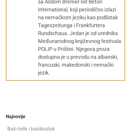
sa Alidom Bremer list Beton
International, koji periodično izlazi
na nemačkom jeziku kao podlistak
Tageszeitunga i Frankfurtera
Rundschaua. Jedan je od urednika
Međunarodnog književnog festivala
POLIP u Prištini. Njegova proza
dostupna je u prevodu na albanski,
francuski, makedonski i nemački
jezik.
Najnovije
Baš-čelik i bašibozluk