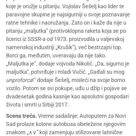
koje je oružje u pitanju. Vojislav Šešelj kao lider te
paravojne skupine je najsigurniji u svoje poznavanje
ratne tehnike i naoružanja. Zato on i kaže da nije u
pitanju „maljutka” (protivoklopna raketa koja se po
licenci iz SSSR-a od 1973. proizvodila u valjevskoj
namenskoj industriji „Krušik”), već bestrzajni top.
Borci ga, međutim, uveravaju da nije tako.
„Maljutka je”, dodaje vojvoda Nikolić. „Da, sigurno je
maljutka”, potvrđuje i mladi Vučić. „Gađali su mog
unproforca
!” dodaje Šešelj, misleći na svoje borno
vozilo. Potom se svi pokupe, uđu u džip i pojave se
dvadesetak godina kasnije kao apsolutni gospodari
života i smrti u Srbiji 2017.
Scena treća.
Vreme sadašnje: Autoputem za Novi
Sad prolaze kolone autobusa obeležene njegovim
znakom „∧∨” koji zamenjuju stilizovane latinične