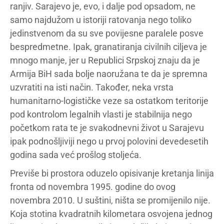
ranjiv. Sarajevo je, evo, i dalje pod opsadom, ne
samo najdužom u istoriji ratovanja nego toliko
jedinstvenom da su sve povijesne paralele posve
bespredmetne. Ipak, granatiranja civilnih ciljeva je
mnogo manje, jer u Republici Srpskoj znaju da je
Armija BiH sada bolje naoružana te da je spremna
uzvratiti na isti način. Također, neka vrsta
humanitarno-logističke veze sa ostatkom teritorije
pod kontrolom legalnih vlasti je stabilnija nego
početkom rata te je svakodnevni život u Sarajevu
ipak podnošljiviji nego u prvoj polovini devedesetih
godina sada već prošlog stoljeća.
Previše bi prostora oduzelo opisivanje kretanja linija
fronta od novembra 1995. godine do ovog
novembra 2010. U suštini, ništa se promijenilo nije.
Koja stotina kvadratnih kilometara osvojena jednog