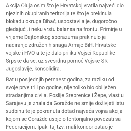
Akcija Oluja osim što je Hrvatskoj vratila najveći dio
njezinih okupiranih teritorija te što je prekinula
blokadu okruga Bihać, uspostavila je, dugoročno
gledajući, i neku vrstu balansa na frontu. Primirje u
vrijeme Dejtonskog sporazuma prekinulo je
nadiranje združenih snaga Armije BiH, Hrvatske
vojske i HVO-a te je dalo priliku Vojsci Republike
Srpske da se, uz svesrdnu pomoć Vojske SR
Jugoslavije, konsolidira.
Rat u posljednjih petnaest godina, za razliku od
svoje prve tri i po godine, nije toliko bio obilježen
stradanjima civila. Poslije Srebrenice i Žepe, vlast u
Sarajevu je znala da Goražde ne smije doživjeti istu
sudbinu te je pokrenuta dotad najveća vojna akcija
kojom se Goražde uspjelo teritorijalno povezati sa
Federacijom. Ipak, taj tzv. mali koridor ostao je