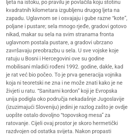
ljeta na istoku, po pravilu je povlačila koju stotinu
kvadratnih kilometara izgubljenu drugog ljeta na
zapadu. Uglavnom se i osvajaju i gube razne “kote”,
poljane i pustare; sela mnogo rjeđe, gradovi gotovo
nikad, makar su sela na svim stranama fronta
uglavnom postala pustare, a gradovi ubrzano
završavaju preobrazbu u sela. U sve vojske koje
ratuju u Bosni i Hercegovini ove su godine
mobilisani mladići rođeni 1992. godine, dakle, kad
je rat već bio počeo. To je prva generacija vojnika
koja ni teoretski ne zna i ne može znati kako je ne
živjeti u ratu. “Sanitarni kordon” koji je Evropska
unija podigla oko područja nekadašnje Jugoslavije
(izuzimajući Sloveniju) jedini je razlog zašto je ovdje
uopšte ostalo dovoljno “topovskog mesa” za
ratovanje. Cijeli ovaj prostor je skoro hermetički
razdvojen od ostatka svijeta. Nakon propasti