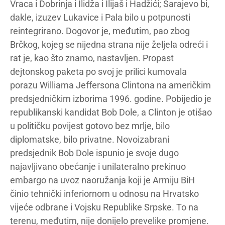
Vraca i Dobrinja i Ilidža i Ilijaš i Hadžići; Sarajevo bi,
dakle, izuzev Lukavice i Pala bilo u potpunosti
reintegrirano. Dogovor je, međutim, pao zbog
Brčkog, kojeg se nijedna strana nije željela odreći i
rat je, kao što znamo, nastavljen. Propast
dejtonskog paketa po svoj je prilici kumovala
porazu Williama Jeffersona Clintona na američkim
predsjedničkim izborima 1996. godine. Pobijedio je
republikanski kandidat Bob Dole, a Clinton je otišao
u političku povijest gotovo bez mrlje, bilo
diplomatske, bilo privatne. Novoizabrani
predsjednik Bob Dole ispunio je svoje dugo
najavljivano obećanje i unilateralno prekinuo
embargo na uvoz naoružanja koji je Armiju BiH
činio tehnički inferiornom u odnosu na Hrvatsko
vijeće odbrane i Vojsku Republike Srpske. To na
terenu, međutim, nije donijelo prevelike promjene.