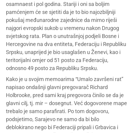
osamnaest i pol godina. Stariji i oni sa boljim
pamćenjem će se sjetiti da je to bio najozbiljniji
pokušaj međunarodne zajednice da mirno riješi
najgori evropski sukob u vremenu nakon Drugog
svjetskog rata. Plan o unutrašnjoj podjeli Bosne i
Hercegovine na dva entiteta, Federaciju i Republiku
Srpsku, unaprijed je bio usaglašen u Ženevi, kao i
teritorijalni omjer od 51 posto za Federaciju,
odnosno 49 posto za Republiku Srpsku.
Kako je u svojim memoarima “Umalo završeni rat”
napisao ondašnji glavni pregovarač Richard
Holbrooke, pred sami kraj pregovora činilo se da je
glavni cilj, tj. mir – dosegnut. Već dogovorene mape
trebalo je samo parafirati. Po tom dogovoru,
podsjetimo, Sarajevo ne samo da bi bilo
deblokirano nego bi Federaciji pripali i Grbavica i