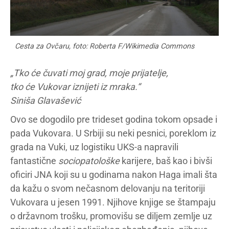
Cesta za Ovčaru, foto: Roberta F/Wikimedia Commons
„Tko će čuvati moj grad, moje prijatelje,
tko će Vukovar iznijeti iz mraka.“
Siniša Glavašević
Ovo se dogodilo pre trideset godina tokom opsade i
pada Vukovara. U Srbiji su neki pesnici, poreklom iz
grada na Vuki, uz logistiku UKS-a napravili
fantastične
sociopatološke
karijere, baš kao i bivši
oficiri JNA koji su u godinama nakon Haga imali šta
da kažu o svom nečasnom delovanju na teritoriji
Vukovara u jesen 1991. Njihove knjige se štampaju
o državnom trošku, promovišu se diljem zemlje uz