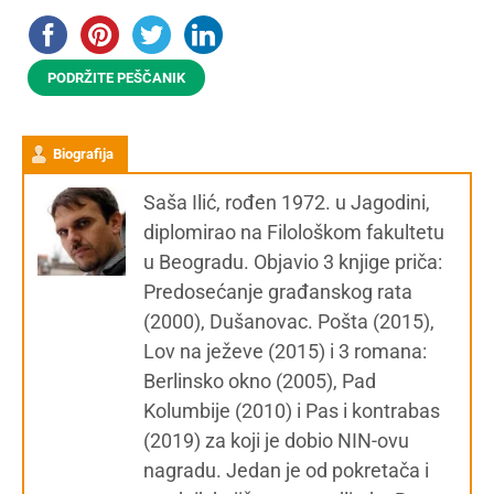
PODRŽITE PEŠČANIK
Biografija
Saša Ilić, rođen 1972. u Jagodini,
diplomirao na Filološkom fakultetu
u Beogradu. Objavio 3 knjige priča:
Predosećanje građanskog rata
(2000), Dušanovac. Pošta (2015),
Lov na ježeve (2015) i 3 romana:
Berlinsko okno (2005), Pad
Kolumbije (2010) i Pas i kontrabas
(2019) za koji je dobio NIN-ovu
nagradu. Jedan je od pokretača i