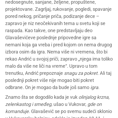
nedosegnute, sanjane, željene, propuštene,
projektovane. Zagrljaj, rukovanje, pogledi, spavanje
pored nekog, pričanje priča, podizanje dece –
zapravo je niz neočekivanih tema u svetu koji se
raspada. Kao takve, one predstavljaju deo
Glavaševićeve poslednje pripovedne igre sa
nemani koja ga vreba i pred kojom on nema drugog
izbora osim da igra. Nema više ni vremena, što bi
rekao Andrić u svojoj priči, zapravo „njega ima toliko
malo da više ne liči na vreme“. Upravo u tom
trenutku, Andrić prepoznaje
snagu za pokret
. Ali taj
poslednji pokret više nije mogao biti pokret
odbrane. On je mogao da bude još samo
igra
.
Znamo šta se dogodilo kada je vuk
olinjalog krzna,
zelenkastog i smeđeg
, ušao u Vukovar,
gde on
komanduje
. Glavašević se po svemu sudeći sklonio