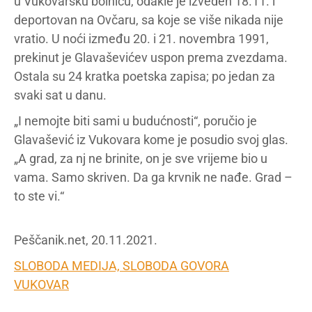
u Vukovarsku bolnicu, odakle je izveden 18.11. i
deportovan na Ovčaru, sa koje se više nikada nije
vratio. U noći između 20. i 21. novembra 1991,
prekinut je Glavaševićev uspon prema zvezdama.
Ostala su 24 kratka poetska zapisa; po jedan za
svaki sat u danu.
„I nemojte biti sami u budućnosti“, poručio je
Glavašević iz Vukovara kome je posudio svoj glas.
„A grad, za nj ne brinite, on je sve vrijeme bio u
vama. Samo skriven. Da ga krvnik ne nađe. Grad –
to ste vi.“
Peščanik.net, 20.11.2021.
SLOBODA MEDIJA, SLOBODA GOVORA
VUKOVAR