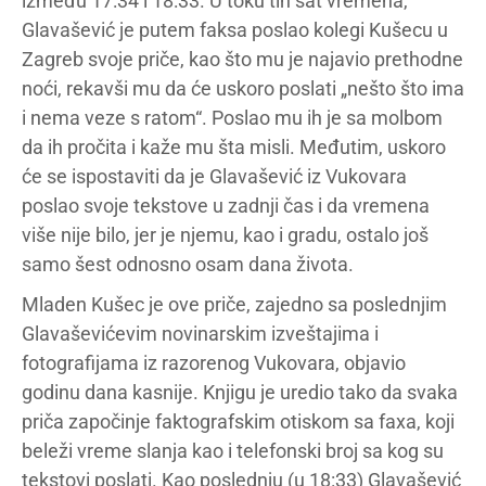
između 17:34 i 18:33. U toku tih sat vremena,
Glavašević je putem faksa poslao kolegi Kušecu u
Zagreb svoje priče, kao što mu je najavio prethodne
noći, rekavši mu da će uskoro poslati „nešto što ima
i nema veze s ratom“. Poslao mu ih je sa molbom
da ih pročita i kaže mu šta misli. Međutim, uskoro
će se ispostaviti da je Glavašević iz Vukovara
poslao svoje tekstove u zadnji čas i da vremena
više nije bilo, jer je njemu, kao i gradu, ostalo još
samo šest odnosno osam dana života.
Mladen Kušec je ove priče, zajedno sa poslednjim
Glavaševićevim novinarskim izveštajima i
fotografijama iz razorenog Vukovara, objavio
godinu dana kasnije. Knjigu je uredio tako da svaka
priča započinje faktografskim otiskom sa faxa, koji
beleži vreme slanja kao i telefonski broj sa kog su
tekstovi poslati. Kao poslednju (u 18:33) Glavašević