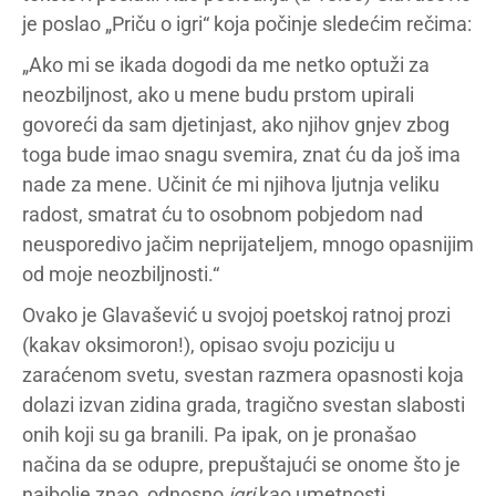
je poslao „Priču o igri“ koja počinje sledećim rečima:
„Ako mi se ikada dogodi da me netko optuži za
neozbiljnost, ako u mene budu prstom upirali
govoreći da sam djetinjast, ako njihov gnjev zbog
toga bude imao snagu svemira, znat ću da još ima
nade za mene. Učinit će mi njihova ljutnja veliku
radost, smatrat ću to osobnom pobjedom nad
neusporedivo jačim neprijateljem, mnogo opasnijim
od moje neozbiljnosti.“
Ovako je Glavašević u svojoj poetskoj ratnoj prozi
(kakav oksimoron!), opisao svoju poziciju u
zaraćenom svetu, svestan razmera opasnosti koja
dolazi izvan zidina grada, tragično svestan slabosti
onih koji su ga branili. Pa ipak, on je pronašao
načina da se odupre, prepuštajući se onome što je
najbolje znao, odnosno
igri
kao umetnosti