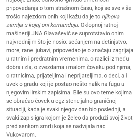
pripovedanja o tom strašnom času, koji se sve više
trošio najezdom onih koji kažu da je to
njihova
zemlja u kojoj oni komanduju
. Oklopnoj ratnoj
mašineriji JNA Glavašević se suprotstavio onim
najvrednijim što je nosio: sećanjem na detinjstvo,
more, rane ljubavi, pripovedao je o značaju zagrljaja
u ratnim i predratnim vremenima, o razlici između
dobra i zla, o zvezdama i malom čoveku pod njima,
o ratnicima, prijateljima i neprijateljima, o deci, ali
uvek o gradu koji je postao nešto nalik na fugu u
njegovim lirskim zapisima. Bile su ovo teme kojima
se obraćao čovek u egzistencijalno graničnoj
situaciji, kada je svaki njegov dan bio poslednji, a
svaki zapis igra kojom je želeo da produži svoj život
pred senkom smrti koja se nadvijala nad
Vukovarom.