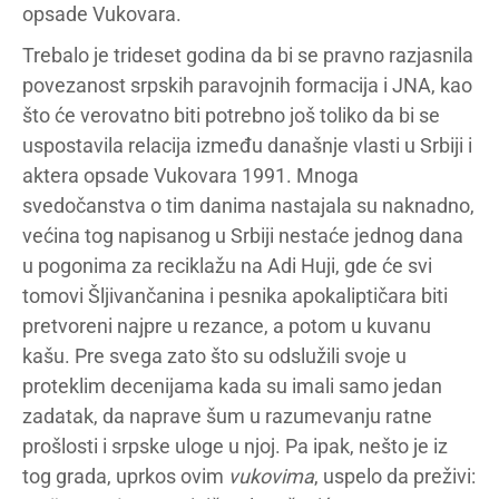
opsade Vukovara.
Trebalo je trideset godina da bi se pravno razjasnila
povezanost srpskih paravojnih formacija i JNA, kao
što će verovatno biti potrebno još toliko da bi se
uspostavila relacija između današnje vlasti u Srbiji i
aktera opsade Vukovara 1991. Mnoga
svedočanstva o tim danima nastajala su naknadno,
većina tog napisanog u Srbiji nestaće jednog dana
u pogonima za reciklažu na Adi Huji, gde će svi
tomovi Šljivančanina i pesnika apokaliptičara biti
pretvoreni najpre u rezance, a potom u kuvanu
kašu. Pre svega zato što su odslužili svoje u
proteklim decenijama kada su imali samo jedan
zadatak, da naprave šum u razumevanju ratne
prošlosti i srpske uloge u njoj. Pa ipak, nešto je iz
tog grada, uprkos ovim
vukovima
, uspelo da preživi: