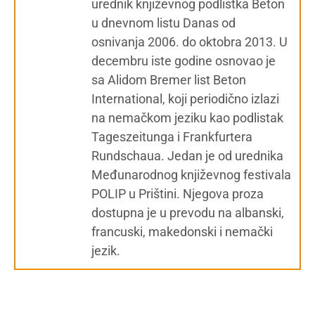
urednik književnog podlistka Beton
u dnevnom listu Danas od
osnivanja 2006. do oktobra 2013. U
decembru iste godine osnovao je
sa Alidom Bremer list Beton
International, koji periodično izlazi
na nemačkom jeziku kao podlistak
Tageszeitunga i Frankfurtera
Rundschaua. Jedan je od urednika
Međunarodnog književnog festivala
POLIP u Prištini. Njegova proza
dostupna je u prevodu na albanski,
francuski, makedonski i nemački
jezik.