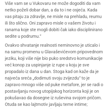
Više vam se u Vukovaru ne može dogoditi da vam
netko poželi dobar dan, a da to i ne osjeća. Kada
vas pitaju za zdravlje, ne misle na prehladu, reumu
ili što slično. Oni zapravo misle o vašem životu i
ranama koje ste mogli dobiti čak iako disciplinirano
sedite u podrumu.“
Ovakvo shvatanje realnosti neminovno je uticalo i
na samu promenu u Glavaševićevom pripovednom
jeziku, koji više nije bio puko sredstvo komunikacije
već konop za uspinjanje iz rupe u koju je sve
propadalo iz dana u dan. Stoga kad on kaže da je
najveća sreća „dodirnuti svoju zvijezdu“ to je
zapravo mnogo više od puke metafore, jer se radi o
postavljanju novog utopijskog horizonta koji je on
pokušavao da dosegne iz ruševina svojom pričom.
Otuda se kao lajtmotiv javljaju teme intime;