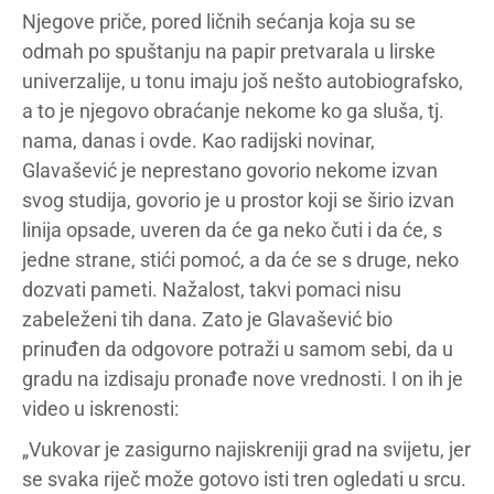
Njegove priče, pored ličnih sećanja koja su se
odmah po spuštanju na papir pretvarala u lirske
univerzalije, u tonu imaju još nešto autobiografsko,
a to je njegovo obraćanje nekome ko ga sluša, tj.
nama, danas i ovde. Kao radijski novinar,
Glavašević je neprestano govorio nekome izvan
svog studija, govorio je u prostor koji se širio izvan
linija opsade, uveren da će ga neko čuti i da će, s
jedne strane, stići pomoć, a da će se s druge, neko
dozvati pameti. Nažalost, takvi pomaci nisu
zabeleženi tih dana. Zato je Glavašević bio
prinuđen da odgovore potraži u samom sebi, da u
gradu na izdisaju pronađe nove vrednosti. I on ih je
video u iskrenosti:
„Vukovar je zasigurno najiskreniji grad na svijetu, jer
se svaka riječ može gotovo isti tren ogledati u srcu.