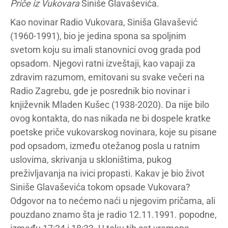
Priče iz Vukovara
Siniše Glavaševića.
Kao novinar Radio Vukovara, Siniša Glavašević
(1960-1991), bio je jedina spona sa spoljnim
svetom koju su imali stanovnici ovog grada pod
opsadom. Njegovi ratni izveštaji, kao vapaji za
zdravim razumom, emitovani su svake večeri na
Radio Zagrebu, gde je posrednik bio novinar i
književnik Mladen Kušec (1938-2020). Da nije bilo
ovog kontakta, do nas nikada ne bi dospele kratke
poetske priče vukovarskog novinara, koje su pisane
pod opsadom, između otežanog posla u ratnim
uslovima, skrivanja u skloništima, pukog
preživljavanja na ivici propasti. Kakav je bio život
Siniše Glavaševića tokom opsade Vukovara?
Odgovor na to nećemo naći u njegovim pričama, ali
pouzdano znamo šta je radio 12.11.1991. popodne,