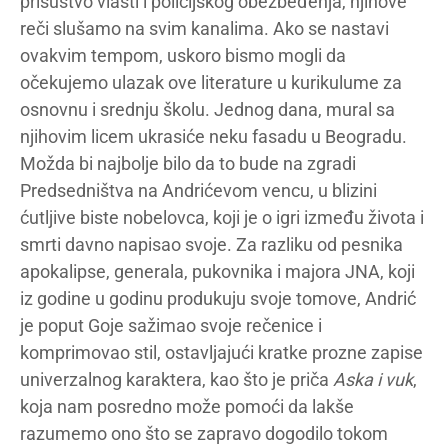
prisustvo vlasti i policijskog obezbeđenja, njihove
reči slušamo na svim kanalima. Ako se nastavi
ovakvim tempom, uskoro bismo mogli da
očekujemo ulazak ove literature u kurikulume za
osnovnu i srednju školu. Jednog dana, mural sa
njihovim licem ukrasiće neku fasadu u Beogradu.
Možda bi najbolje bilo da to bude na zgradi
Predsedništva na Andrićevom vencu, u blizini
ćutljive biste nobelovca, koji je o igri između života i
smrti davno napisao svoje. Za razliku od pesnika
apokalipse, generala, pukovnika i majora JNA, koji
iz godine u godinu produkuju svoje tomove, Andrić
je poput Goje sažimao svoje rečenice i
komprimovao stil, ostavljajući kratke prozne zapise
univerzalnog karaktera, kao što je priča
Aska i vuk
,
koja nam posredno može pomoći da lakše
razumemo ono što se zapravo dogodilo tokom