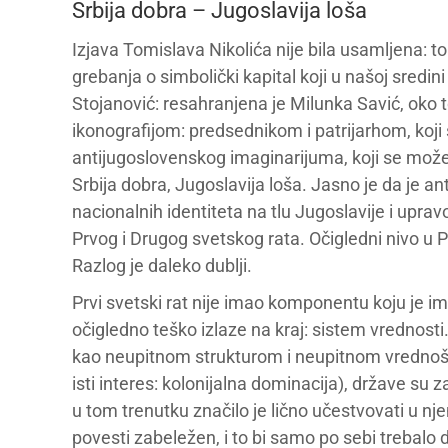
Srbija dobra – Jugoslavija loša
Izjava Tomislava Nikolića nije bila usamljena: t
grebanja o simbolički kapital koji u našoj sredin
Stojanović: resahranjena je Milunka Savić, oko 
ikonografijom: predsednikom i patrijarhom, koji
antijugoslovenskog imaginarijuma, koji se može 
Srbija dobra, Jugoslavija loša. Jasno je da je a
nacionalnih identiteta na tlu Jugoslavije i upravo 
Prvog i Drugog svetskog rata. Očigledni nivo u P
Razlog je daleko dublji.
Prvi svetski rat nije imao komponentu koju je ima
očigledno teško izlaze na kraj: sistem vrednosti
kao neupitnom strukturom i neupitnom vrednošću. 
isti interes: kolonijalna dominacija), države su za
u tom trenutku značilo je lično učestvovati u nj
povesti zabeležen, i to bi samo po sebi trebalo