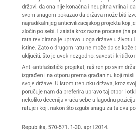
državi, da ona nije konačna i neupitna vrlina i da 
svom snagom pokazao da država može biti izvor 
najradikalnijeg anticivilizacijskog projekta koji j
zločin po sebi. I zaista kroz razne procese (na
rata revidirana je upravo uloga države u životu 
istine. Zato o drugom ratu ne može da se kaže d
uključiti, što je uvek nezgodno, savest i kritičko 
Anti-antifašistički projekat, raširen po svim dr
izgrađen i na otporu prema građaninu koji misli i
svoje države. U istom trenutku država, kroz svoje
poručuje nam da preferira upravo taj otpor i otkl
nekoliko decenija vraća sebe u lagodnu poziciju u k
ratuje i koji, nakon što izgubi snagu za ta dva p
Republika, 570-571, 1-30. april 2014.