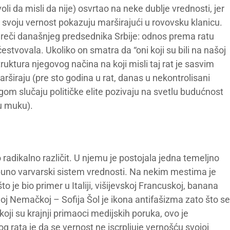
voli da misli da nije) osvrtao na neke dublje vrednosti, jer
ni svoju vernost pokazuju marširajući u rovovsku klanicu.
oz reči današnjeg predsednika Srbije: odnos prema ratu
estvovala. Ukoliko on smatra da “oni koji su bili na našoj
truktura njegovog načina na koji misli taj rat je sasvim
rširaju (pre sto godina u rat, danas u nekontrolisani
ugom slučaju političke elite pozivaju na svetlu budućnost
u muku).
 radikalno različit. U njemu je postojala jedna temeljno
otpuno varvarski sistem vrednosti. Na nekim mestima je
to je bio primer u Italiji, višijevskoj Francuskoj, banana
oj Nemačkoj – Sofija Šol je ikona antifašizma zato što se
koji su krajnji primaoci medijskih poruka, ovo je
g rata je da se vernost ne iscrpljuje vernošću svojoj