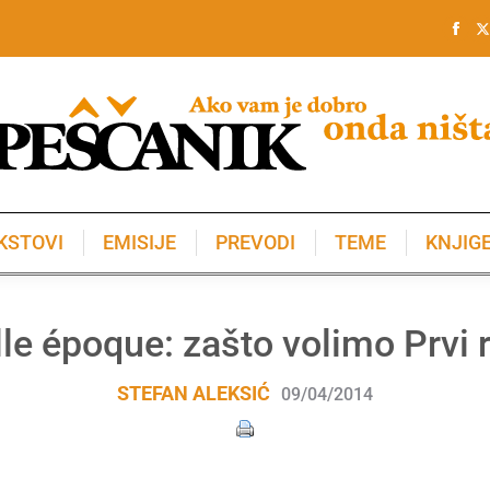
KSTOVI
EMISIJE
PREVODI
TEME
KNJIG
KSTOVI
EMISIJE
PREVODI
TEME
KNJIG
le époque: zašto volimo Prvi 
STEFAN ALEKSIĆ
09/04/2014