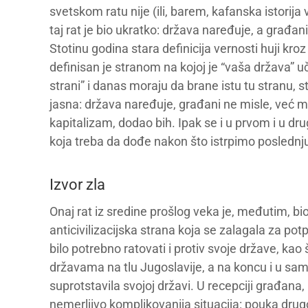
svetskom ratu nije (ili, barem, kafanska istorija 
taj rat je bio ukratko: država naređuje, a građa
Stotinu godina stara definicija vernosti huji kr
definisan je stranom na kojoj je “vaša država” uč
strani” i danas moraju da brane istu tu stranu, s
jasna: država naređuje, građani ne misle, već ma
kapitalizam, dodao bih. Ipak se i u prvom i u dr
koja treba da dođe nakon što istrpimo poslednj
Izvor zla
Onaj rat iz sredine prošlog veka je, međutim, bio
anticivilizacijska strana koja se zalagala za p
bilo potrebno ratovati i protiv svoje države, kao š
državama na tlu Jugoslavije, a na koncu i u sam
suprotstavila svojoj državi. U recepciji građana, 
nemerljivo komplikovanija situacija: pouka drugo