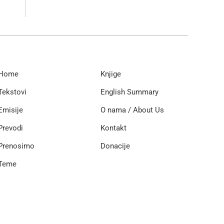
Home
Knjige
Tekstovi
English Summary
Emisije
O nama / About Us
Prevodi
Kontakt
Prenosimo
Donacije
Teme