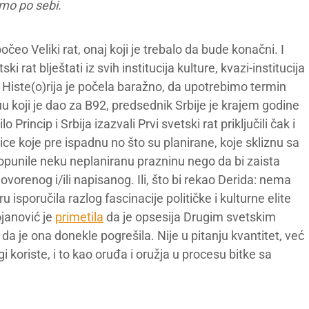
amo po sebi.
čeo Veliki rat, onaj koji je trebalo da bude konačni. I
 rat blještati iz svih institucija kulture, kvazi-institucija
. Histe(o)rija je počela baražno, da upotrebimo termin
uu koji je dao za B92, predsednik Srbije je krajem godine
 Princip i Srbija izazvali Prvi svetski rat priključili čak i
nice koje pre ispadnu no što su planirane, koje skliznu sa
popunile neku neplaniranu prazninu nego da bi zaista
vorenog i/ili napisanog. Ili, što bi rekao Derida: nema
 isporučila razlog fascinacije političke i kulturne elite
janović je
primetila
da je opsesija Drugim svetskim
a je ona donekle pogrešila. Nije u pitanju kvantitet, već
gi koriste, i to kao oruđa i oružja u procesu bitke sa