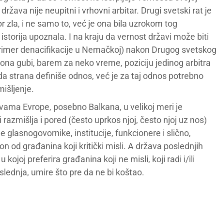
država nije neupitni i vrhovni arbitar. Drugi svetski rat je
zla, i ne samo to, već je ona bila uzrokom tog
e istorija upoznala. I na kraju da vernost državi može biti
 primer denacifikacije u Nemačkoj) nakon Drugog svetskog
i ona gubi, barem za neko vreme, poziciju jedinog arbitra
a strana definiše odnos, već je za taj odnos potrebno
mišljenje.
žavama Evrope, posebno Balkana, u velikoj meri je
 razmišlja i pored (često uprkos njoj, često njoj uz nos)
 glasnogovornike, institucije, funkcionere i slično,
on od građanina koji kritički misli. A država poslednjih
ojoj preferira građanina koji ne misli, koji radi i/ili
oslednja, umire što pre da ne bi koštao.