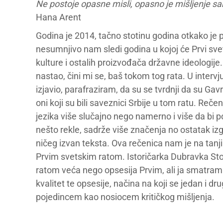
Ne postoje opasne misli, opasno je mišljenje s
Hana Arent
Godina je 2014, tačno stotinu godina otkako je po
nesumnjivo nam sledi godina u kojoj će Prvi svetski
kulture i ostalih proizvođača državne ideologije
nastao, čini mi se, baš tokom tog rata. U intervj
izjavio, parafraziram, da su se tvrdnji da su Gavrilo
oni koji su bili saveznici Srbije u tom ratu. Reče
jezika više slučajno nego namerno i više da bi 
nešto rekle, sadrže više značenja no ostatak izgo
ničeg izvan teksta. Ova rečenica nam je na tanjiru
Prvim svetskim ratom. Istoričarka Dubravka Sto
ratom veća nego opsesija Prvim, ali ja smatram d
kvalitet te opsesije, načina na koji se jedan i dru
pojedincem kao nosiocem kritičkog mišljenja.