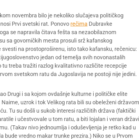
okom novembra bilo je nekoliko slučajeva političkog
i nosi Prvi svetski rat. Ponovo
rečima
Dubravke
toga se napravila čitava fešta sa nezaobilaznom
 su sa govorničkih mesta prosuli srž kafanskog
svesti na prostoproširenu, isto tako kafansku, rečenicu:
ntijugoslovenstvo jedan od temelja svih novonastalih
tu treba tražiti razlog kvalitativno različite recepcije
rvom svetskom ratu da Jugoslavija ne postoji nije jedini.
o Drugi i sa kojom ovdašnje kulturne i političke elite
. Naime, uzrok i tok Velikog rata bili su obeleženi državo
Tu su došli u sukob interesi različitih država (faktički
ratile i učestvovale u tom ratu, a biti lojalan i veran držav
emu. (Takav nivo jednoumlja i oduševljenja je retko kad u
 da bude vredno makar trunke prezira.) Niko se u Prvom