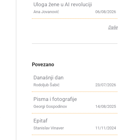
Uloga žene u AI revoluciji
Ana Jovanović
06/08/2026
Dalje
Povezano
Današnji dan
Rodoljub Šabić
23/07/2026
Pisma i fotografije
m
Georgi Gospodinov
14/08/2025
i
Epitaf
Stanislav Vinaver
11/11/2024