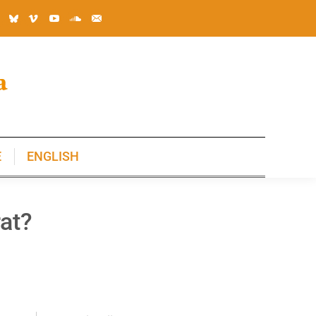
E
ENGLISH
E
ENGLISH
rat?