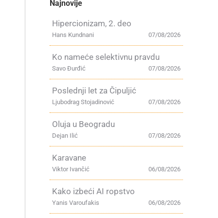
Najnovije
Hipercionizam, 2. deo
Hans Kundnani
07/08/2026
Ko nameće selektivnu pravdu
Savo Đurđić
07/08/2026
Poslednji let za Čipuljić
Ljubodrag Stojadinović
07/08/2026
Oluja u Beogradu
Dejan Ilić
07/08/2026
Karavane
Viktor Ivančić
06/08/2026
Kako izbeći AI ropstvo
Yanis Varoufakis
06/08/2026